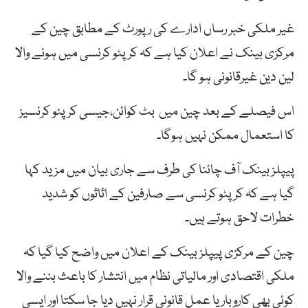
غیر ملکی خبر رساں ادارے کی رپورٹ کے مطابق چین
کے
مرکزی
بینک
نے
اعلان
کیا
ہے
کہ
کرپٹو
کرنسی
میں
ہونے
والا
لین
دین
غیرقانونی
ہو
گا۔
اس
فیصلے
کے
بعد
چین
میں
بٹ
کوائن،
جیسی
کرپٹو
کرنسیز
کا
استعمال
ممکن
نہیں
ہوگا۔
پیپلز
بینک
آف
چائنا
کی
طرف
سے
جاری
بیان
میں
مزید
کہا
گیا
ہے
کہ
کرپٹو
کرنسی
سے
صارفین
کے
اثاثوں
کو
شدید
خطرات
لاحق
ہوتے
ہیں۔
چین کے مرکزی پیپلز بینک کے اعلان میں واضح کیا گیا کہ
ملکی اقتصادی اور مالیاتی نظام میں انتشار کا باعث بننے والا
کوئی بھی کاروبار یا عمل قانونی قرار نہیں دیا جا سکتا اور ایسی