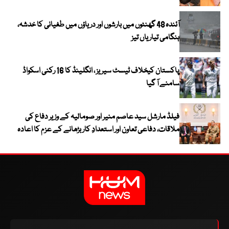
آئندہ 48 گھنٹوں میں بارشوں اور دریاؤں میں طغیانی کا خدشہ،
ہنگامی تیاریاں تیز
پاکستان کیخلاف ٹیسٹ سیریز ، انگلینڈ کا 16 رکنی اسکواڈ
سامنے آ گیا
فیلڈ مارشل سید عاصم منیر اور صومالیہ کے وزیر دفاع کی
ملاقات، دفاعی تعاون اور استعدادِ کار بڑھانے کے عزم کا اعادہ