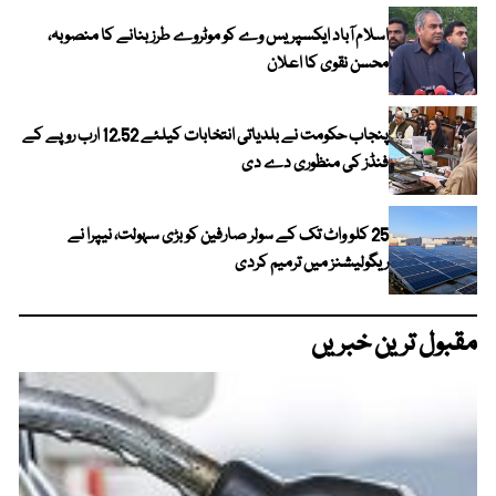
اسلام آباد ایکسپریس وے کو موٹروے طرز بنانے کا منصوبہ،
محسن نقوی کا اعلان
پنجاب حکومت نے بلدیاتی انتخابات کیلئے 12.52 ارب روپے کے
فنڈز کی منظوری دے دی
25 کلو واٹ تک کے سولر صارفین کو بڑی سہولت، نیپرا نے
ریگولیشنز میں ترمیم کردی
مقبول ترین خبریں