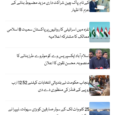
کے نام، پاک چین شراکت داری مزید مضبوط بنانے کے
عزم کا اظہار
غزہ میں اسرائیلی کارروائیوں پر پاکستان سمیت 8 اسلامی
ممالک کا مشترکہ اعلامیہ
اسلام آباد ایکسپریس وے کو موٹروے طرز بنانے کا
منصوبہ، محسن نقوی کا اعلان
پنجاب حکومت نے بلدیاتی انتخابات کیلئے 12.52 ارب
روپے کے فنڈز کی منظوری دے دی
25 کلو واٹ تک کے سولر صارفین کو بڑی سہولت، نیپرا نے