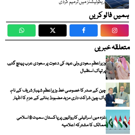
ریگولیشنز میں ترمیم کردی
ہمیں فالو کریں
WhatsApp
Twitter
Facebook
Faceboo
متعلقہ خبریں
وزیراعظم سعودی ولی عہد کی دعوت پر سعودی عرب پہنچ گئے،
پر تپاک استقبال
چین کے صدر کا خصوصی خط وزیراعظم شہباز شریف کے نام،
پاک چین شراکت داری مزید مضبوط بنانے کے عزم کا اظہار
غزہ میں اسرائیلی کارروائیوں پر پاکستان سمیت 8 اسلامی
ممالک کا مشترکہ اعلامیہ