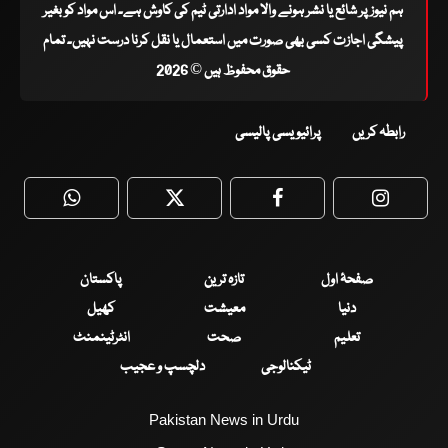
ہم نیوز پر شائع یا نشر ہونے والا مواد ادارتی ٹیم کی کاوش ہے۔ اس مواد کو بغیر
پیشگی اجازت کسی بھی صورت میں استعمال یا نقل کرنا درست نہیں۔ تمام
حقوق محفوظ ہیں © 2026
رابطہ کریں
پرائیویسی پالیسی
WhatsApp
Twitter
Facebook
Faceboo
صفحۂ اول
تازہ ترین
پاکستان
دنیا
معیشت
کھیل
تعلیم
صحت
انٹرٹینمنٹ
ٹیکنالوجی
دلچسپ و عجیب
Pakistan News in Urdu