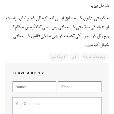
شامل ہیں۔
حکومتی اداروں کے مطابق ایسی ناجائز مالی کارروائیاں ریاست
اور عوام کی سلامتی کے منافی ہیں۔ اسی تناظر میں حکام نے
ورچوئل کرنسیوں کی تجارت کو بھی ملکی قانون کے منافی
خیال کیا ہے۔
پیپلز بینک آف چائنا
چین
کریپٹوکرنسی
LEAVE A REPLY