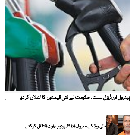
پیٹرول اور ڈیزل سستا، حکومت نے نئی قیمتوں کا اعلان کر دیا
پیٹ
بالی ووڈ کے معروف اداکار پردیپ راوت انتقال کر گئے