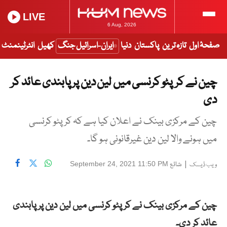
LIVE
6 Aug, 2026
صفحۂ اول
تازہ ترین
پاکستان
دنیا
ایران-اسرائیل جنگ
کھیل
انٹرٹینمنٹ
چین نے کرپٹو کرنسی میں لین دین پر پابندی عائد کر
دی
چین کے مرکزی بینک نے اعلان کیا ہے کہ کرپٹو کرنسی
میں ہونے والا لین دین غیرقانونی ہو گا۔
|
شائع
September 24, 2021 11:50 PM
ویب ڈیسک
چین
کے مرکزی بینک
نے
کرپٹو
کرنسی
میں
لین
دین
پر
پابندی
عائد
کر
دی۔