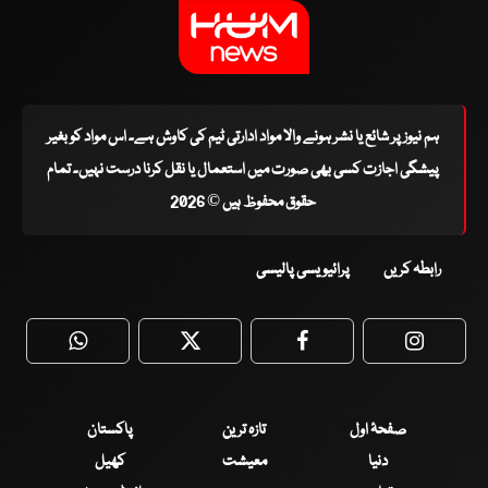
ہم نیوز پر شائع یا نشر ہونے والا مواد ادارتی ٹیم کی کاوش ہے۔ اس مواد کو بغیر
پیشگی اجازت کسی بھی صورت میں استعمال یا نقل کرنا درست نہیں۔ تمام
حقوق محفوظ ہیں © 2026
رابطہ کریں
پرائیویسی پالیسی
WhatsApp
Twitter
Facebook
Faceboo
صفحۂ اول
تازہ ترین
پاکستان
دنیا
معیشت
کھیل