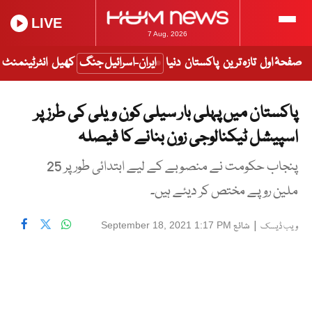
LIVE
7 Aug, 2026
صفحۂ اول
تازہ ترین
پاکستان
دنیا
ایران-اسرائیل جنگ
کھیل
انٹرٹینمنٹ
پاکستان میں پہلی بار سیلی کون ویلی کی طرز پر
اسپیشل ٹیکنالوجی زون بنانے کا فیصلہ
پنجاب حکومت نے منصوبے کے لیے ابتدائی طور پر 25
ملین روپے مختص کر دیئے ہیں۔
|
شائع
September 18, 2021 1:17 PM
ویب ڈیسک