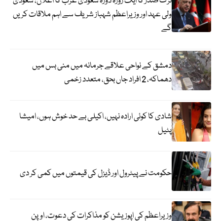
ترک صدر کا ایک روزہ دورہ سعودی عرب کا اعلان، سعودی
ولی عہد اور وزیراعظم شہباز شریف سے اہم ملاقات کریں
گے
دمشق کے نواحی علاقے جرمانہ میں منی بس میں
دھماکہ، 2 افراد جاں بحق، متعدد زخمی
شادی کا کوئی ارادہ نہیں، اکیلی بے حد خوش ہوں، امیشا
پٹیل
حکومت نے پیٹرول اور ڈیزل کی قیمتوں میں کمی کر دی
وزیراعظم کی اپوزیشن کو مذاکرات کی دعوت، اوپن