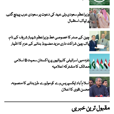
وزیراعظم سعودی ولی عہد کی دعوت پر سعودی عرب پہنچ گئے،
پر تپاک استقبال
چین کے صدر کا خصوصی خط وزیراعظم شہباز شریف کے نام،
پاک چین شراکت داری مزید مضبوط بنانے کے عزم کا اظہار
غزہ میں اسرائیلی کارروائیوں پر پاکستان سمیت 8 اسلامی
ممالک کا مشترکہ اعلامیہ
اسلام آباد ایکسپریس وے کو موٹروے طرز بنانے کا منصوبہ،
محسن نقوی کا اعلان
مقبول ترین خبریں