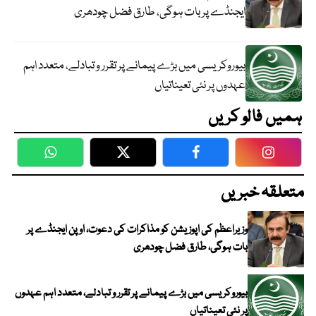
ایجنڈے پر بات ہوگی، طارق فضل چودھری
بیوروکریسی میں بڑے پیمانے پر تقرر و تبادلے، متعدد اہم
عہدوں پر نئی تعیناتیاں
ہمیں فالو کریں
WhatsApp
Twitter
Facebook
Faceboo
متعلقہ خبریں
وزیراعظم کی اپوزیشن کو مذاکرات کی دعوت، اوپن ایجنڈے پر
بات ہوگی، طارق فضل چودھری
بیوروکریسی میں بڑے پیمانے پر تقرر و تبادلے، متعدد اہم عہدوں
پر نئی تعیناتیاں