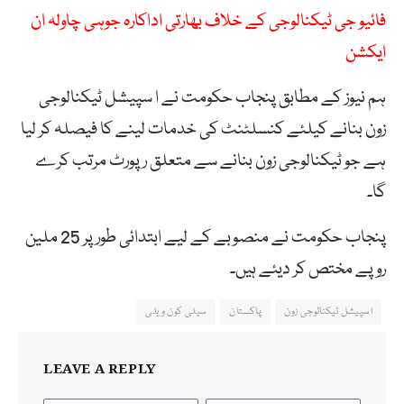
فائیو جی ٹیکنالوجی کے خلاف بھارتی اداکارہ جوہی چاولہ ان
ایکشن
ہم نیوز کے مطابق پنجاب حکومت نے ا سپیشل ٹیکنالوجی
زون بنانے کیلئے کنسلٹنٹ کی خدمات لینے کا فیصلہ کر لیا
ہے جو ٹیکنالوجی زون بنانے سے متعلق رپورٹ مرتب کرے
گا۔
پنجاب حکومت نے منصوبے کے لیے ابتدائی طور پر 25 ملین
روپے مختص کر دیئے ہیں۔
اسپیشل ٹیکنالوجی زون
پاکستان
سیلی کون ویلی
LEAVE A REPLY