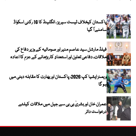
پاکستان کیخلاف ٹیسٹ سیریز ، انگلینڈ کا 16 رکنی اسکواڈ
سامنے آ گیا
فیلڈ مارشل سید عاصم منیر اور صومالیہ کے وزیر دفاع کی
ملاقات، دفاعی تعاون اور استعدادِ کار بڑھانے کے عزم کا اعادہ
ویمنز ایشیا کپ 2026، پاکستان اور بھارت کا مقابلہ دبئی میں
ہو گا
عمران خان اور بشریٰ بی بی سے جیل میں ملاقات کیلئے
درخواست دائر