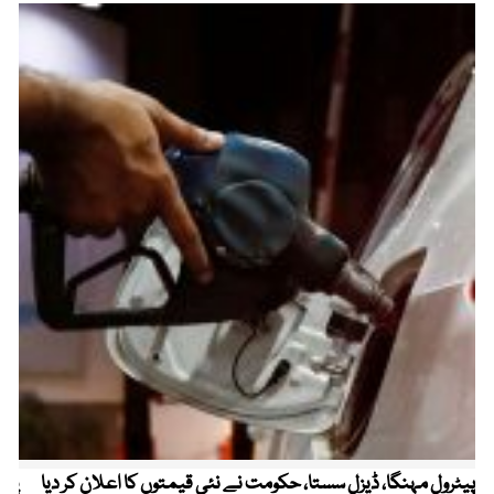
پیٹرول مہنگا، ڈیزل سستا، حکومت نے نئی قیمتوں کا اعلان کر دیا
پنج