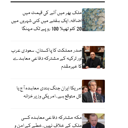
ملک بھر میں آٹے کی قیمت میں
اضافہ، ایک ہفتے میں کئی شہروں میں
20 کلو تھیلا 100 روپے تک مہنگا
صدر مملکت کا پاکستان، سعودی عرب
اور ترکیہ کے مشترکہ دفاعی معاہدے
کا خیرمقدم
امریکا ایران جنگ بندی معاہدہ آج یا
کل متوقع ہے، امریکی وزیر خزانہ
مکہ مشترکہ دفاعی معاہدہ کسی
ملک کے خلاف نہیں، خطے کے امن و