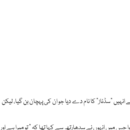
نہیں “سڈناز” کا نام دے دیا جو ان کی پہچان بن گیا، لیکن
س میں انہوں نے سدھارتھ سے کہا تھا کہ ” تو میرا ہے اور