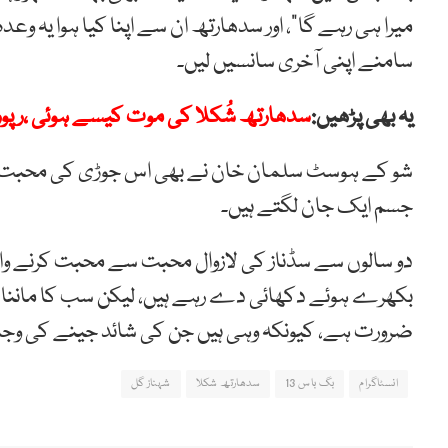
میرا ہی رہے گا”، اور سدھارتھ ان سے اپنا کیا ہوا یہ وعد
سامنے اپنی آخری سانسیں لیں۔
یہ بھی پڑھیں:
سدھارتھ شُکلا کی موت کیسے ہوئی ،رپور
شو کے ہوسٹ سلمان خان نے بھی اس جوڑی کی محبت کو س
جسم ایک جان لگتے ہیں۔
دو سالوں سے سڈناز کی لازوال محبت سے محبت کرنے وال
بکھرے ہوئے دکھائی دے رہے ہیں، لیکن سب کا ماننا 
ضرورت ہے، کیونکہ وہی ہیں جن کی شائد جینے کی وج
انسٹاگرام
بگ باس 13
سدھارتھ شکلا
شہناز گل