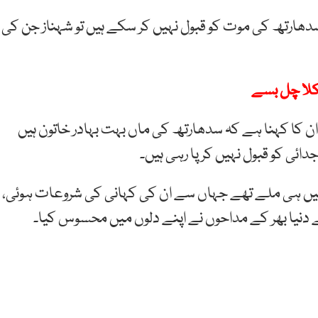
دھارتھ کی موت کو قبول نہیں کر سکے ہیں تو شہناز جن کی
کلا چل بسے
ان کا کہنا ہے کہ سدھارتھ کی ماں بہت بہادر خاتون ہیں
ائی کو قبول نہیں کر پا رہی ہیں۔
29 ستبمر 2019 میں بگ باس میں ہی ملے تھے جہاں سے ان کی کہانی کی شروعات ہوئی،
دنیا بھر کے مداحوں نے اپنے دلوں میں محسوس کیا۔