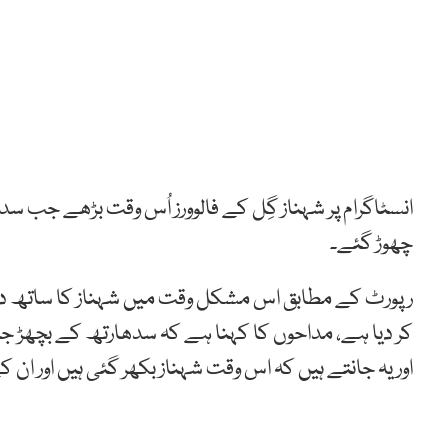
انسٹاگرام پر شہناز گِل کے فالوورز اُس وقت بڑھے جب سد
چھوڑ گئے۔
رپورٹ کے مطابق اس مشکل وقت میں شہناز کا ساتھ دین
کر دیا ہے، مداحوں کا کہنا ہے کہ سدھارتھ کے بچھڑ جا
اور یہ جانتے ہیں کہ اس وقت شہناز بکھر گئی ہیں اور 