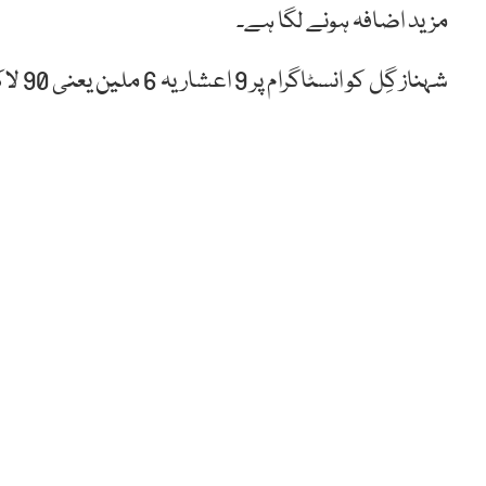
مزید اضافہ ہونے لگا ہے۔
شہناز گِل کو انسٹاگرام پر 9 اعشاریہ 6 ملین یعنی 90 لاکھ سے زائد صارفین نے فالو کرلیا ہے۔