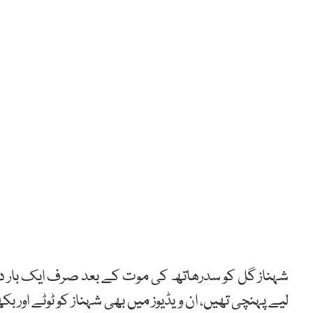
شہناز گل کو سدرھاتھ کی موت کے بعد صرف ایک بار دی
لیے پہنچی تھیں، ان ویڈیوز میں بھی شہناز کو ٹوٹے اور 