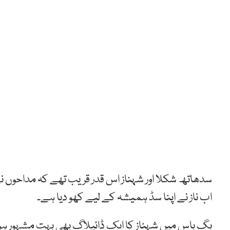
سدھاتھ شکلا اور شہناز اس قدر قریب تھے کہ مداحوں نے ا
اب ناز نے اپنا سڈ ہمیشہ کے لیے کھو دیا ہے۔
بگ باس میں شہناز کا ایک ڈائیلاگ بھی بہت مشہور ہوا ج