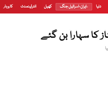
دنیا
ایران-اسرائیل جنگ
کھیل
انٹرٹینمنٹ
کاروبار
 کا سہارا بن گئے