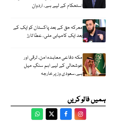
استحکام کے لیے ہے، اردوان
معرکہ حق کے بعد پاکستان کو ایک کے
بعد ایک کامیابی ملی، عطا تارڑ
مکہ دفاعی معاہدہ امن، ترقی اور
خوشحالی کے لیے اہم سنگِ میل
ہے،سعودی وزیر خارجہ
ہمیں فالو کریں
WhatsApp
Twitter
Facebook
Facebook