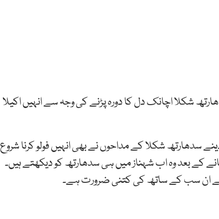
ھارتھ شکلا اچانک دل کا دورہ پڑنے کی وجہ سے انہیں اکیلا
ے سدھارتھ شکلا کے مداحوں نے بھی انہیں فولو کرنا شروع
نے کے بعد وہ اب شہناز میں ہی سدھارتھ کو دیکھتے ہیں۔
ان کے ان سب کے ساتھ کی کتنی ضرورت ہے۔