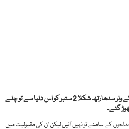
بھارت کے معروف رئیلیٹی شو بگ باس سیزن 13 کے ونر سدھارتھ شکلا 2 ستبر کو اس دنیا سے تو چلے
ھوڑ گئے۔
احوں کے سامنے تو نہیں آئیں لیکن ان کی مقبولیت میں