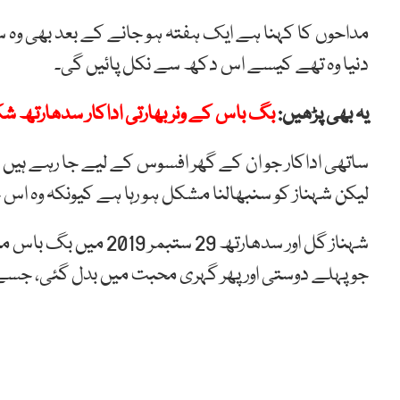
مداحوں کا کہنا ہے ایک ہفتہ ہو جانے کے بعد بھی وہ س
دنیا وہ تھے کیسے اس دکھ سے نکل پائیں گی۔
یہ بھی پڑھیں:
بگ باس کے ونر بھارتی اداکار سدھارتھ ش
ساتھی اداکار جو ان کے گھر افسوس کے لیے جا رہے ہیں 
لیکن شہناز کو سنبھالنا مشکل ہو رہا ہے کیونکہ وہ اس جد
شہناز گل اور سدھارتھ 
جو پہلے دوستی اور پھر گہری محبت میں بدل گئی، جسے 