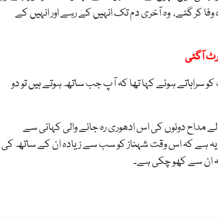
ہ وفا کر گئے، وہ آخری دم تک انہیں کے رہے اور انہیں کے
ٹ آگئی
راہاتے ہوئے کہا تھا کہ آپ جب ساتھ ہوتے ہیں تو دو
ے مداح دونوں کی اس ادھوری رہ جانے والی کہانی سے
یہ ہے کہ اس وقت شہناز کو سب سے زیادہ ان کے ساتھ کی
ہ ان سے کھو چکی ہے۔