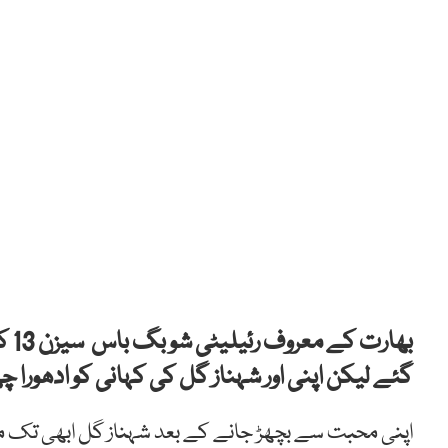
گئے لیکن اپنی اور شہناز گل کی کہانی کو ادھورا چ
اپنی محبت سے بچھڑ جانے کے بعد شہناز گل ابھی تک مد