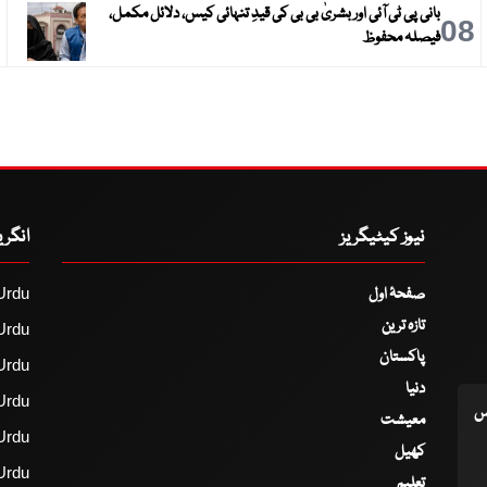
بانی پی ٹی آئی اور بشریٰ بی بی کی قیدِ تنہائی کیس، دلائل مکمل،
9
08
فیصلہ محفوظ
نیوز کیٹیگریز
انگر
صفحۂ اول
Urdu
تازہ ترین
Urdu
پاکستان
Urdu
دنیا
Urdu
اس
معیشت
Urdu
کھیل
Urdu
تعلیم