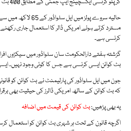
کرپٹو کرنسی ایکسچینج ایپ جمنی کے مطابق 400 بٹ کوائنز 2 کروڑ 10 لاکھ ڈالرز پر ٹریڈنگ کررہے ہیں۔
حالیہ سروے پولز میں ا
کرنسی ہے۔
گزشتہ ہفتے دارالحکومت سان سلواڈور میں سیکڑوں افر
بٹ کوائن ایسی کرنسی ہے جس کا کوئی وجود نہیں۔ ایسی 
جون میں ایل سلواڈور کی پارلیمنٹ نے بٹ کوائن کو قان
کہ بٹ کوائن کے ساتھ امریکی ڈالرز کی حیثیت بھی برقرا
یہ بھی پڑھیں:
بٹ کوائن کی قیمت میں اضافہ
اگرچہ قانون کے تحت ہر شہری بٹ کوائن کو استعمال کر