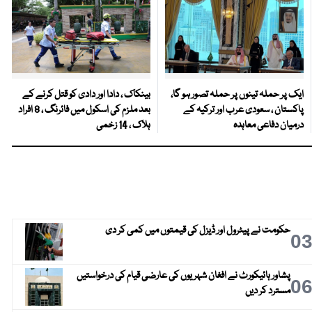
ایک پر حملہ تینوں پر حملہ تصور ہو گا،
بینکاک ، دادا اور دادی کو قتل کرنے کے
پاکستان ، سعودی عرب اور ترکیہ کے
بعد ملزم کی اسکول میں فائرنگ ، 8 افراد
درمیان دفاعی معاہدہ
ہلاک ، 14 زخمی
حکومت نے پیٹرول اور ڈیزل کی قیمتوں میں کمی کر دی
0
پشاور ہائیکورٹ نے افغان شہریوں کی عارضی قیام کی درخواستیں
0
مسترد کر دیں