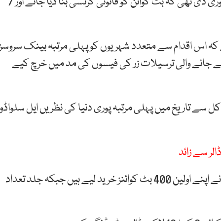
وسطی امریکا کے ملک نے جون میں اس قانون کی منظوری دی تھی کہ بٹ کوائن کو قانونی کرنسی بنا دیا جائے اور 7
ہ اس اقدام سے متعدد شہریوں کو پہلی مرتبہ بینک سروسز
 جانے والی ترسیلات زر کی فیسوں کی مد میں خرچ کیے
ل سے تاریخ میں پہلی مرتبہ پوری دنیا کی نظریں ایل سلواڈور
انہوں نے 6 ستمبر کی شام اعلان کیا تھا کہ ایل سلوا ڈور نے اپنے اولین 400 بٹ کوائنز خرید لیے ہیں جبکہ جلد تعداد