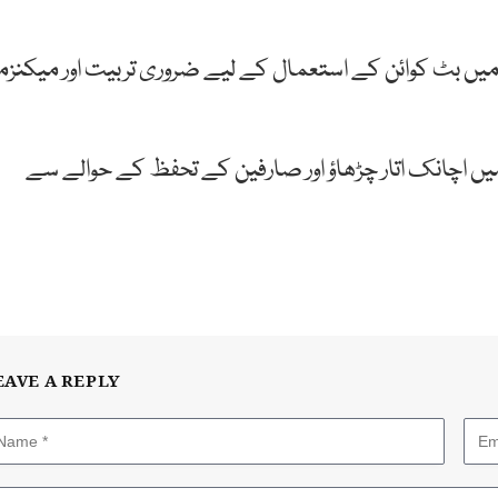
یں بٹ کوائن کے استعمال کے لیے ضروری تربیت اور میکنزم
ر میں اچانک اتار چڑھاؤ اور صارفین کے تحفظ کے حوالے سے
EAVE A REPLY