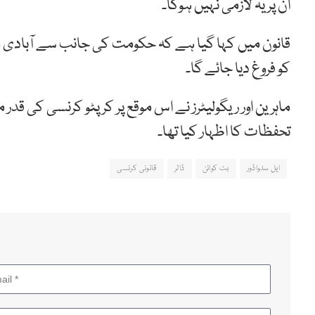
ان پر یہ لازمی نہیں ہوگا۔
قانون میں کہا گیا ہے کہ حکومت کی جانب سے آبادی م
کو فروغ دیا جائے گا۔
ماہرین اور ریگولیٹرز نے اس موقع پر کرپٹو کرنسی کی قد
تحفظات کا اظہار کیا تھا۔
ایل سلواڈور
بٹ کوائن
ڈالر
قانونی کرنسی