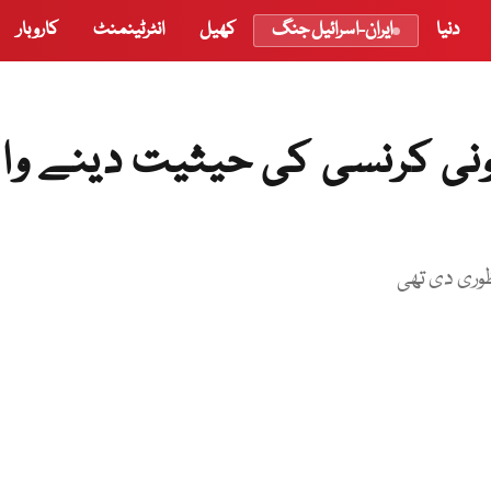
دنیا
ایران-اسرائیل جنگ
کھیل
انٹرٹینمنٹ
کاروبار
نونی کرنسی کی حیثیت دینے وال
ظوری دی تھی