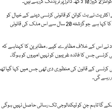
یل سلواڈور کے 65 لاکھ میں سے اکثریت نے بٹ کوائن کو قانونی کرنسی دینے کے خیال کو
مسترد کرتے ہوئے امریکی ڈالر کا استعمال جاری رکھنے کا کہا ہے جو گزشتہ 20 سال سے اس ملک کی قانونی
اد نے اس کے خلاف مظاہرے کیے ، مظاہرین کا کہناہے کہ
کرنسی جس کا فائدہ غریبوں کو نہیں امیروں کو ہوگا۔
ونی کرنسی کے قانون کی منظوری دی تھی جس میں کہا گیا تھا
ر رہے گی۔
سکے گا تاہم جن کو ٹیکنالوجی تک رسائی حاصل نہیں ہوگی