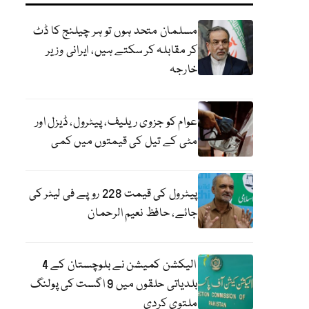
مسلمان متحد ہوں تو ہر چیلنج کا ڈٹ
کر مقابلہ کر سکتے ہیں، ایرانی وزیر
خارجہ
عوام کو جزوی ریلیف، پیٹرول، ڈیزل اور
مٹی کے تیل کی قیمتوں میں کمی
پیٹرول کی قیمت 228 روپے فی لیٹر کی
جائے، حافظ نعیم الرحمان
الیکشن کمیشن نے بلوچستان کے 4
بلدیاتی حلقوں میں 9 اگست کی پولنگ
ملتوی کردی