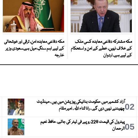
مکہ مشترکہ دفاعی معاہدہ کسی ملک
مکہ دفاعی معاہدہ امن، ترقی اور خوشحالی
کے خلاف نہیں، خطے کے امن و استحکام
کے لیے اہم سنگِ میل ہے،سعودی وزیر
کے لیے ہے، اردوان
خارجہ
آزاد کشمیر میں حکومت بنانیکی پوزیشن میں ہیں ، مینڈیٹ
3
02
چھیننے نہیں دیں گے ، رانا ثناء اللہ ، امیر مقام
پیٹرول کی قیمت 228 روپے فی لیٹر کی جائے، حافظ نعیم
6
05
الرحمان