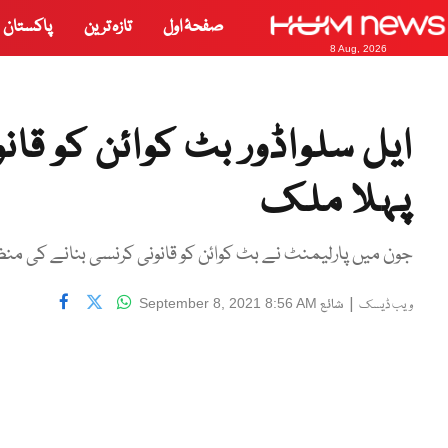
صفحۂ اول
تازہ ترین
پاکستان
8 Aug, 2026
ایل سلواڈور بٹ کوائن کو قا
پہلا ملک
جون میں پارلیمنٹ نے بٹ کوائن کو قانونی کرنسی بنانے کی من
|
شائع
September 8, 2021 8:56 AM
ویب ڈیسک