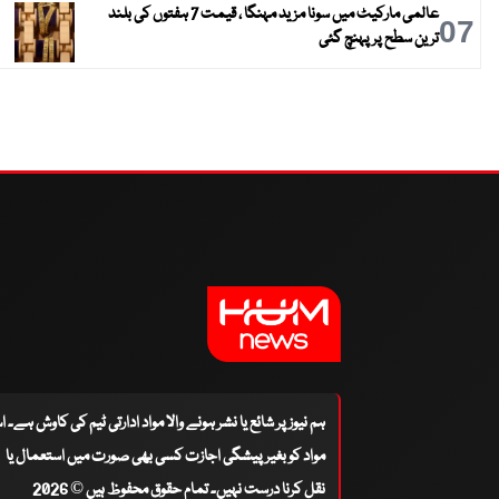
عالمی مارکیٹ میں سونا مزید مہنگا ، قیمت 7 ہفتوں کی بلند
07
ترین سطح پر پہنچ گئی
ہم نیوز پر شائع یا نشر ہونے والا مواد ادارتی ٹیم کی کاوش ہے۔ 
مواد کو بغیر پیشگی اجازت کسی بھی صورت میں استعمال یا
نقل کرنا درست نہیں۔ تمام حقوق محفوظ ہیں © 2026