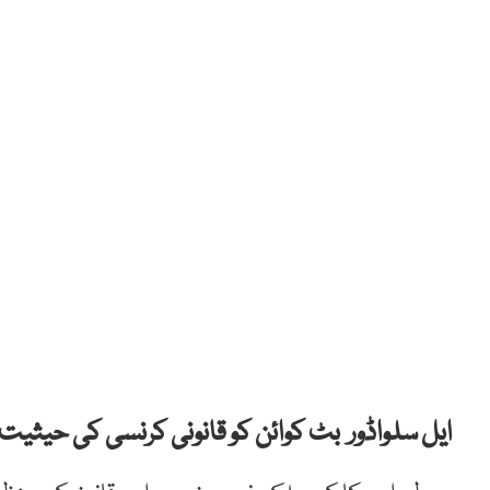
ایل سلواڈور بٹ کوائن کو قانونی کرنسی کی حیثیت 