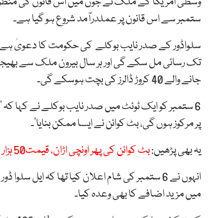
ستمبر سے اس قانون پر عملدرآمد شروع ہو گیا ہے۔
سلواڈور کے صدر نایب بوکلے کی حکومت کا دعویٰ ہے ک
تک رسائی مل سکے گی اور ہر سال بیرون ملک سے بھیجے
جانے والے 40 کروڑ ڈالرز کی بچت ہوسکے گی۔
6 ستمبر کو ایک ٹوئٹ میں صدر نایب بوکلے نے کہا کہ ‘ک
پر مرکوز ہوں گی، بٹ کوائن نے ایسا ممکن بنایا’۔
یہ بھی پڑھیں:
بٹ کوائن کی پھر اونچی اڑان، قیمت50 ہزار ڈالر سے زائد
میں مزید اضافے کا بھی وعدہ کیا۔