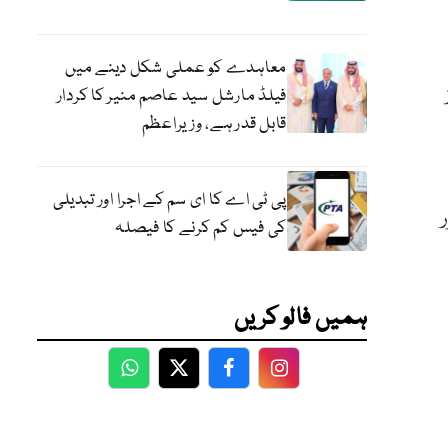
معاہدے کو عملی شکل دینے میں
فیلڈ مارشل سید عاصم منیر کا کردار
قابل قدر ہے، وزیراعظم
پی ٹی اے کا ای سم کے اجرا اور تبدیلی
کی فیس کم کرنے کا فیصلہ
ہمیں فالو کریں
WhatsApp
Twitter
Facebook
Facebook