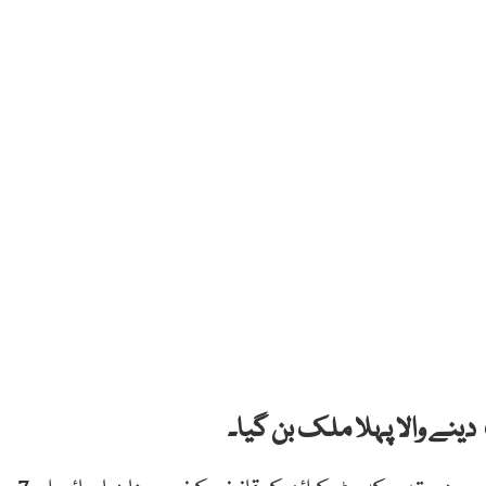
دینے والا پہلا ملک بن گیا۔