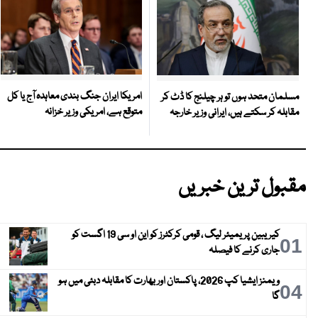
امریکا ایران جنگ بندی معاہدہ آج یا کل
مسلمان متحد ہوں تو ہر چیلنج کا ڈٹ کر
متوقع ہے، امریکی وزیر خزانہ
مقابلہ کر سکتے ہیں، ایرانی وزیر خارجہ
مقبول ترین خبریں
کیریبین پریمیئر لیگ ، قومی کرکٹرز کو این او سی 19 اگست کو
01
جاری کرنے کا فیصلہ
ویمنز ایشیا کپ 2026، پاکستان اور بھارت کا مقابلہ دبئی میں ہو
04
گا