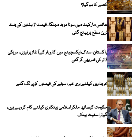
کتنے کا ہو گیا؟
عالمی مارکیٹ میں سونا مزید مہنگا ، قیمت 7 ہفتوں کی بلند
ترین سطح پر پہنچ گئی
پاکستان اسٹاک ایکسچینج میں کاروبار کے آغاز پر تیزی،امریکی
ڈالر کی قدر بھی گر گئی
خریداروں کیلئے بری خبر ، سونے کی قیمتوں کو پر لگ گئے
حکومت کیساتھ ملکر اسلامی بینکاری کیلئے کام کر رہے ہیں ،
گورنر اسٹیٹ بینک