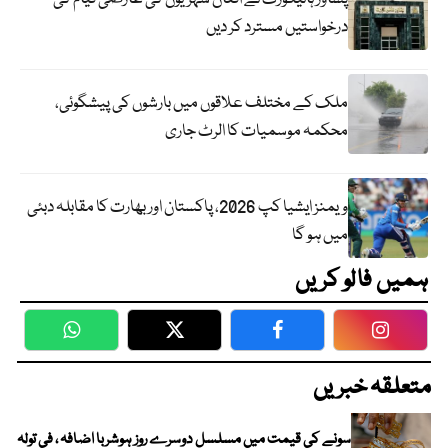
درخواستیں مسترد کر دیں
ملک کے مختلف علاقوں میں بارشوں کی پیشگوئی،
محکمہ موسمیات کا الرٹ جاری
ویمنز ایشیا کپ 2026، پاکستان اور بھارت کا مقابلہ دبئی
میں ہو گا
ہمیں فالو کریں
WhatsApp
Twitter
Facebook
Faceboo
متعلقہ خبریں
سونے کی قیمت میں مسلسل دوسرے روز ہوشربا اضافہ ، فی تولہ