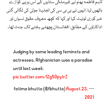
تاہم فاطمہ بھٹو نے غیرملکی ستاروں کے اس رویے کوآڑے
ہاتھوں لیا، انہوں نے بی بی سی کی انجلینا جولی کی لگائی گئی
خبر کو ری ٹوئیٹ کیا اور کہا کہ کچھ معروف حقوق نسواں اور
اداکاراؤں کے مطابق، افغانستان پچھلے ہفتے تک جنت تھا۔
Judging by some leading feminsts and
actresses, Afghanistan was a paradise
until last week.
pic.twitter.com/lZg5OpyIrZ
August 23,
— fatima bhutto (@fbhutto)
2021