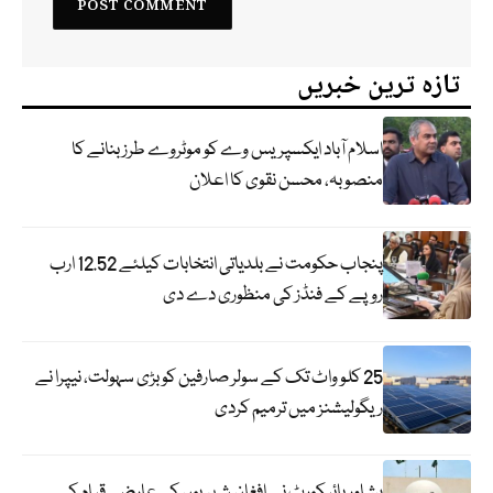
تازہ ترین خبریں
اسلام آباد ایکسپریس وے کو موٹروے طرز بنانے کا
منصوبہ، محسن نقوی کا اعلان
پنجاب حکومت نے بلدیاتی انتخابات کیلئے 12.52 ارب
روپے کے فنڈز کی منظوری دے دی
25 کلو واٹ تک کے سولر صارفین کو بڑی سہولت، نیپرا نے
ریگولیشنز میں ترمیم کردی
پشاور ہائیکورٹ نے افغان شہریوں کی عارضی قیام کی