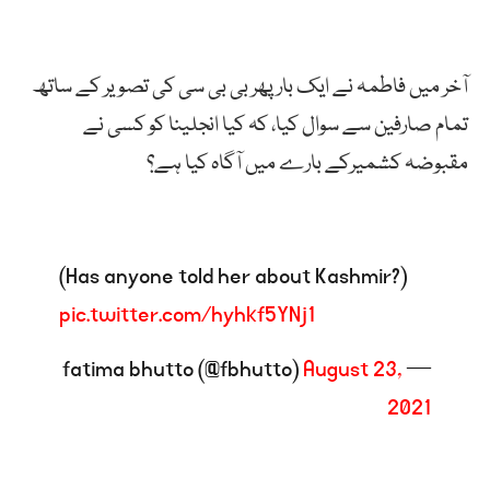
آخر میں فاطمہ نے ایک بار پھر بی بی سی کی تصویر کے ساتھ
تمام صارفین سے سوال کیا، کہ کیا انجلینا کو کسی نے
مقبوضہ کشمیرکے بارے میں آگاہ کیا ہے؟
(Has anyone told her about Kashmir?)
pic.twitter.com/hyhkf5YNj1
August 23,
— fatima bhutto (@fbhutto)
2021