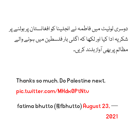
دوسری ٹوئیٹ میں فاطمہ نے انجلینا کو افغانستان پر بولنے پر
شکریہ ادا کیا اور لکھا کہ اگلی بار فلسطین میں ہونے والے
مظالم پر بھی آواز بلند کریں۔
Thanks so much. Do Palestine next.
pic.twitter.com/MHdx0PtNtv
August 23,
— fatima bhutto (@fbhutto)
2021