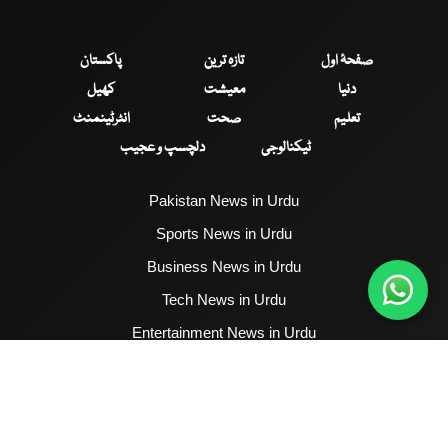
صفحۂ اول
تازہ ترین
پاکستان
دنیا
معیشت
کھیل
تعلیم
صحت
انٹرٹینمنٹ
ٹیکنالوجی
دلچسپ و عجیب
Pakistan News in Urdu
Sports News in Urdu
Business News in Urdu
Tech News in Urdu
Entertainment News in Urdu
Health News in Urdu
Hum News English