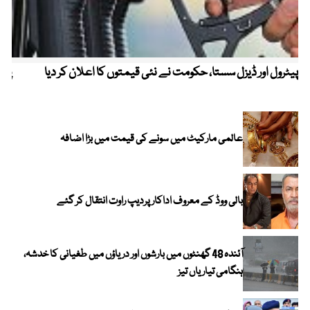
پیٹرول اور ڈیزل سستا، حکومت نے نئی قیمتوں کا اعلان کر دیا
پیٹ
عالمی مارکیٹ میں سونے کی قیمت میں بڑا اضافہ
بالی ووڈ کے معروف اداکار پردیپ راوت انتقال کر گئے
آئندہ 48 گھنٹوں میں بارشوں اور دریاؤں میں طغیانی کا خدشہ،
ہنگامی تیاریاں تیز