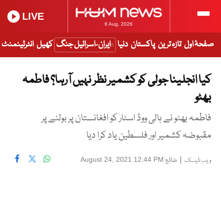
LIVE
6 Aug, 2026
صفحۂ اول
تازہ ترین
پاکستان
دنیا
ایران-اسرائیل جنگ
کھیل
انٹرٹینمنٹ
کیا انجلینا جولی کو کشمیر نظر نہیں آرہا؟ فاطمہ
بھٹو
فاطمہ بھٹو نے ہالی ووڈ اسٹار کو افغانستان پر بولنے پر
مقبوضہ کشمیر اور فلسطین یاد کرا دیا
|
شائع
August 24, 2021 12:44 PM
ویب ڈیسک