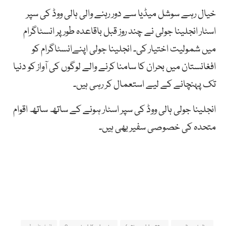
خیال رہے سوشل میڈیا سے دور رہنے والی ہالی ووڈ کی سپر
اسٹار انجلینا جولی نے چند روز قبل باقاعدہ طور پر انسٹاگرام
میں شمولیت اختیار کی۔ انجلینا جولی اپنےانسٹاگرام کو
افغانستان میں بحران کا سامنا کرنے والے لوگوں کی آواز کو دنیا
تک پہنچانے کے لیے استعمال کر رہی ہیں۔
انجلینا جولی ہالی ووڈ کی سپر اسٹار ہونے کے ساتھ ساتھ اقوام
متحدہ کی خصوصی سفیر بھی ہیں۔