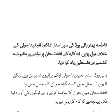
فاطمہ بھٹو ہالی ووڈ کی سپر اسٹار اداکارہ انجلینا جولی کے
خلاف بول پڑیں، اداکارہ کے افغانستان پر بولنے پر مقبوضہ
کشمیر اور فلسطین یاد کرا دیا۔
ہالی ووڈ اسٹار انجیلینا جولی ایک پرائیویٹ پرسن ہیں لیکن
انہوں نے حال میں انسٹاگرام جوائن کیا جس میں وہ
افغانستان میں بحران کا سامنا کرنے والے لوگوں کی آواز دنیا
تک پہنچانے کا کام کر رہی ہیں۔