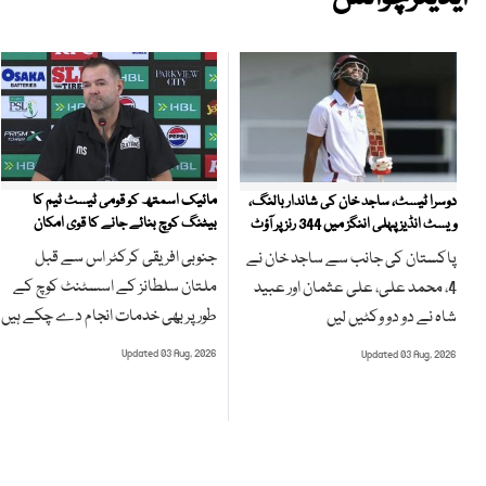
مائیک اسمتھ کو قومی ٹیسٹ ٹیم کا
دوسرا ٹیسٹ، ساجد خان کی شاندار بالنگ،
بیٹنگ کوچ بنائے جانے کا قوی امکان
ویسٹ انڈیز پہلی اننگز میں 344 رنز پر آؤٹ
جنوبی افریقی کرکٹر اس سے قبل
پاکستان کی جانب سے ساجد خان نے
ملتان سلطانز کے اسسٹنٹ کوچ کے
4، محمد علی، علی عثمان اور عبید
طور پر بھی خدمات انجام دے چکے ہیں
شاہ نے دو دو وکٹیں لیں
Updated 03 Aug, 2026
Updated 03 Aug, 2026