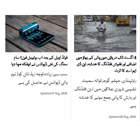
4 اگست تک دریاؤں میں پانی کے بہاؤ میں
فولڈ ایبل کے بعد اب رولیبل فون؟ سام
اضافے اور فلیش فلڈنگ کا خدشہ، این ڈی
سنگ کی نئی ڈیوائس نے تہلکہ مچا دیا
ایم اے کا الرٹ
سب سے زیادہ توجہ زیڈ نائن کوڈ نیم
راولپنڈی، جہلم، گوجرانوالہ سمیت
والی ڈیوائس نے حاصل کی ہے
نشیبی شہری علاقوں میں اربن فلڈنگ
Updated 01 Aug, 2026
اور بارش کا پانی جمع ہونے کا خدشہ
ہے
Updated 02 Aug, 2026