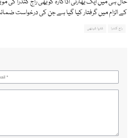
حال ہی میں ایک بھارتی اداکارہ کو بھی راج کندرا کی مو
کے الزام میں گرفتار کیا گیا ہے جن کی درخواست ضم
راج کندرا
شلپا شیٹھی