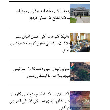
پنجاب کے مختلف بورڈز نے میٹرک
سالانہ نتائج کا اعلان کردیا
جائیکا کے صدر کی احسن اقبال سے
ملاقات، ترقیاتی تعاون کو وسعت دینے پر
اتفاق
جنوبی لبنان میں دھماکا ، 2 اسرائیلی
میجر ہلاک ، 4 اہلکار زخمی
پاکستان اسٹاک ایکسچینج میں کاروبار
کے آغاز پر تیزی،امریکی ڈالر کی قدر بھی
گر گئی