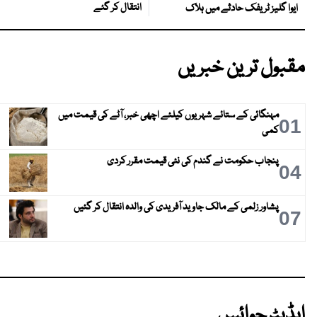
انتقال کر گئے
ایوا گلیز ٹریفک حادثے میں ہلاک
مقبول ترین خبریں
مہنگائی کے ستائے شہریوں کیلئے اچھی خبر، آٹے کی قیمت میں
01
کمی
پنجاب حکومت نے گندم کی نئی قیمت مقرر کردی
04
پشاور زلمی کے مالک جاوید آفریدی کی والدہ انتقال کر گئیں
07
ایڈیٹرچوائس