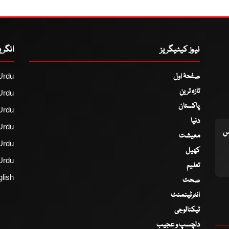
نیوز کیٹیگریز
انگر
صفحۂ اول
Urdu
تازہ ترین
Urdu
پاکستان
Urdu
دنیا
Urdu
اس
معیشت
Urdu
کھیل
Urdu
تعلیم
lish
صحت
انٹرٹینمنٹ
ٹیکنالوجی
دلچسپ و عجیب