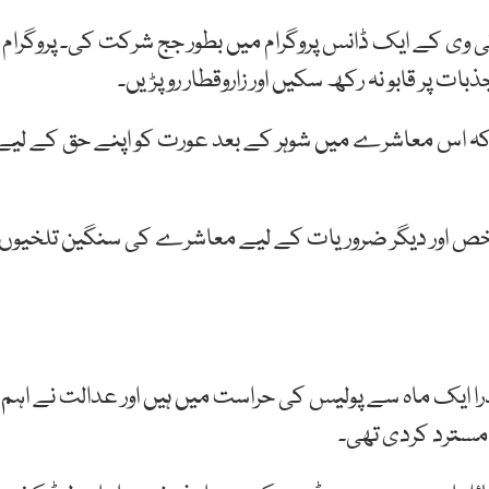
ی وی کے ایک ڈانس پروگرام میں بطور جج شرکت کی۔ پروگرام
ذبات پر قابو نہ رکھ سکیں اور زاروقطار رو پڑیں۔
ا کہ اس معاشرے میں شوہر کے بعد عورت کو اپنے حق کے لیے
تشخص اور دیگر ضروریات کے لیے معاشرے کی سنگین تلخیوں
ندرا ایک ماہ سے پولیس کی حراست میں ہیں اور عدالت نے اہم
 مسترد کردی تھی۔