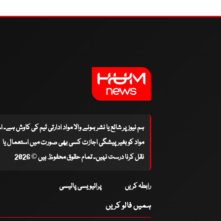
ہم نیوز پر شائع یا نشر ہونے والا مواد ادارتی ٹیم کی کاوش ہے۔ 
مواد کو بغیر پیشگی اجازت کسی بھی صورت میں استعمال یا
نقل کرنا درست نہیں۔ تمام حقوق محفوظ ہیں © 2026
رابطہ کریں
پرائیویسی پالیسی
ہمیں فالو کریں