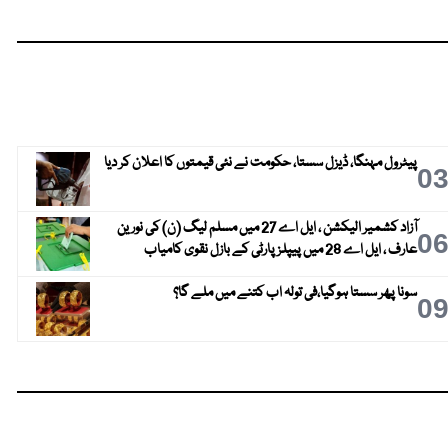
پیٹرول مہنگا، ڈیزل سستا، حکومت نے نئی قیمتوں کا اعلان کر دیا
0
آزاد کشمیر الیکشن ، ایل اے 27 میں مسلم لیگ (ن) کی نورین
0
عارف ، ایل اے 28 میں پیپلز پارٹی کے بازل نقوی کامیاب
سونا پھر سستا ہوگیا،فی تولہ اب کتنے میں ملے گا؟
0