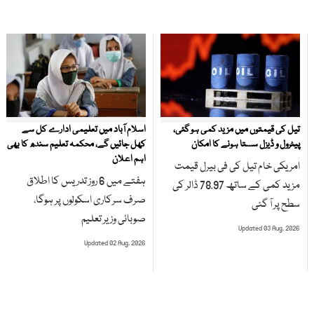
تیل کی قیمتوں میں مزید کمی ہو گئی،
اسلام آباد میں تعلیمی ادارے کل سے
پیٹرول و ڈیزل سستا ہونے کا امکان
کھل جائیں گے، محکمہ تعلیم سندھ کا بھی
اہم اعلان
امریکی خام تیل کی فی بیرل قیمت
ہفتے میں 6 روز تدریس کا اطلاق
مزید کمی کے ساتھ 78.97 ڈالر کی
صرف سرکاری اسکولوں پر ہوگا،
سطح پر آ گئی
صوبائی وزیر تعلیم
Updated 03 Aug, 2026
Updated 02 Aug, 2026