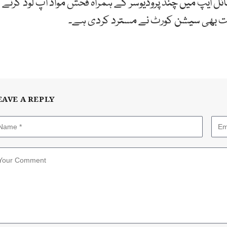
بائل ایپ میں چند پروڈیوسر کے ہمراہ فحش مواد اپ لوڈ کرنے
انت بھی سیشن کورٹ نے مسترد کردی ہے۔
EAVE A REPLY