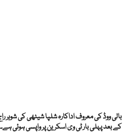
بالی ووڈ کی معروف اداکارہ شلپا شیٹھی کی شوہر 
کے بعد پہلی بار ٹی وی اسکرین پر واپسی ہوئی ہے۔