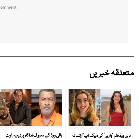
 comment.
متعلقہ خبریں
بالی ووڈ کے معروف اداکار پردیپ راوت
ہالی ووڈ فلم ’باربی‘ کی میک اپ آرٹسٹ