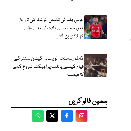
جوس بٹلر ٹی ٹوئنٹی کرکٹ کی تاریخ
میں سب سے زیادہ رنز بنانے والے
کھلاڑی بن گئے
لاانفورسمنٹ انویسٹی گیشن سنٹر کے
قیام کیلئے پائلٹ پراجیکٹ شروع کرنے
کا فیصلہ
ہمیں فالو کریں
WhatsApp
Twitter
Facebook
Facebook