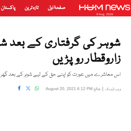
صفحۂ اول
تازہ ترین
پاکستان
6 Aug, 2026
شوہر کی گرفتاری کے بعد شل
زاروقطار رو پڑیں
اس معاشرے میں عورت کو اپنے حق کے لیے شوہر کے بعد گھر س
|
شائع
August 20, 2021 6:12 PM
ویب ڈیسک