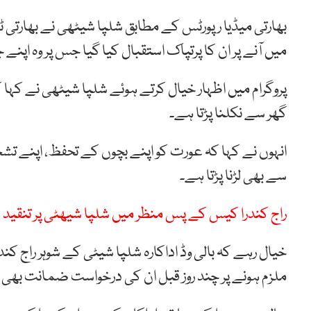
بھارتی میڈیا رپورٹس کے مطابق شلپا شیٹھی نے بھارتی ٹ
میں آنے پر ان کا پرتپاک استقبال کیا گیا جس پر وہ اپنے ج
پروگرام میں اظہار خیال کرتے ہوئے شلپا شیٹھی نے کہ
گھر سے نکلنا پڑتا ہے۔
انہوں نے کہا کہ عورت کو اپنے بچوں کے تحفظ، اپنے 
سے بھی لڑنا پڑتا ہے۔
راج کندرا کیس کے پس منظر میں شلپا شیھٹی پر تنقید
خیال رہے کہ بالی وڈ اداکارہ شلپا شیٹی کے شوہر راج ک
ملزم ہونے پر چند روز قبل ان کی درخواست ضمانت بھی