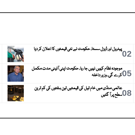
پیٹرول اور ڈیزل سستا، حکومت نے نئی قیمتوں کا اعلان کر دیا
3
02
موجودہ نظام کہیں نہیں جا رہا، حکومت اپنی آئینی مدت مکمل
6
05
کرے گی، وزیر داخلہ
عالمی منڈی میں خام تیل کی قیمتیں تین ہفتوں کی کم ترین
9
08
سطح پر آ گئیں