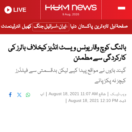
LIVE
9 Aug, 2026
صفحۂ اول
تازہ ترین
پاکستان
دنیا
ایران-اسرائیل جنگ
کھیل
انٹرٹینمنٹ
بالنگ کوچ وقار یونس ویسٹ انڈیز کیخلاف بالرز کی
کارکردگی سے مطمئن
گیند بازوں نے مواقع پیدا کیے لیکن بدقسمتی سے فیلڈرز
کیچز نہ پکڑ پائے
|
شائع
|
اپ
August 18, 2021 11:07 AM
ویب ڈیسک
ڈیٹ
|
August 18, 2021 12:10 PM