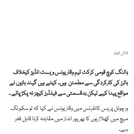
فائل فوٹو
بالنگ کوچ قومی کرکٹ ٹیم وقار یونس ویسٹ انڈیز کیخلاف
بالرز کی کارکردگی سے مطمئن ہیں۔ کہتے ہیں گیند بازوں نے
مواقع پیدا کیے لیکن بدقسمتی سے فیلڈرز کیچز نہ پکڑ پائے ۔
ورچوئل پریس کانفرنس میں وقار یونس نے کہا کہ لو سکورنگ
میچ میں کھلاڑیوں کا بھرپور انداز میں مقابلہ کرنا قابل فخر
ہے۔