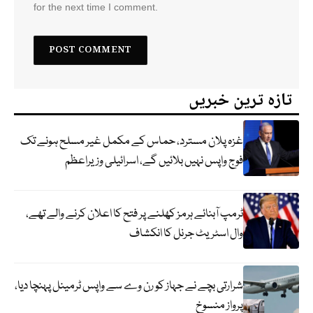
for the next time I comment.
تازہ ترین خبریں
غزہ پلان مسترد، حماس کے مکمل غیر مسلح ہونے تک
فوج واپس نہیں بلائیں گے، اسرائیلی وزیراعظم
ٹرمپ آبنائے ہرمز کھلنے پر فتح کا اعلان کرنے والے تھے،
وال اسٹریٹ جرنل کا انکشاف
شرارتی بچے نے جہاز کو رن وے سے واپس ٹرمینل پہنچا دیا،
پرواز منسوخ