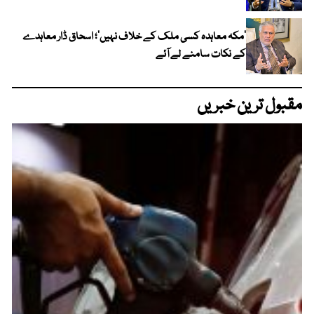
‘مکہ معاہدہ کسی ملک کے خلاف نہیں’؛ اسحاق ڈار معاہدے
کے نکات سامنے لے آئے
مقبول ترین خبریں