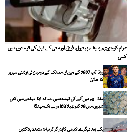
عوام کو جزوی ریلیف، پیٹرول، ڈیزل اور مٹی کے تیل کی قیمتوں میں
4 روز میں سونے کی قیمت میں بڑا اضافہ
کمی
ورلڈ کپ 2027 کے میزبان ممالک کے درمیان ٹی ٹوئنٹی سیریز
کا اعلان
ملک بھر میں آٹے کی قیمت میں اضافہ، ایک ہفتے میں کئی
شہروں میں 20 کلو تھیلا 100 روپے تک مہنگا
یکے بعد دیگرے 2 ہیلی کاپٹر گر کر تباہ؛ متعدد ہلاکتیں