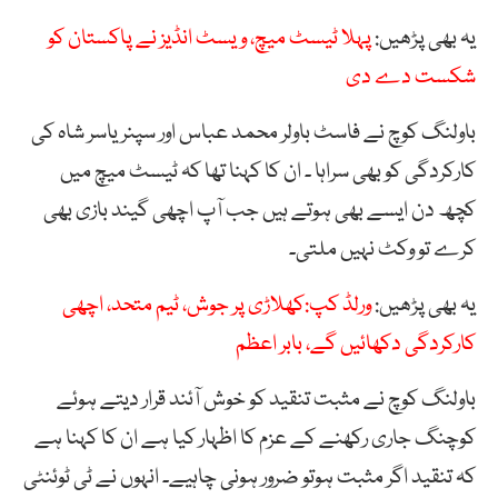
یہ بھی پڑھیں:
پہلا ٹیسٹ میچ، ویسٹ انڈیز نے پاکستان کو
شکست دے دی
باولنگ کوچ نے فاسٹ باولر محمد عباس اور سپنر یاسر شاہ کی
کارکردگی کو بھی سراہا ۔ ان کا کہنا تھا کہ ٹیسٹ میچ میں
کچھ دن ایسے بھی ہوتے ہیں جب آپ اچھی گیند بازی بھی
کرے تو وکٹ نہیں ملتی۔
یہ بھی پڑھیں:
ورلڈ کپ:کھلاڑی پر جوش، ٹیم متحد، اچھی
کارکردگی دکھائیں گے، بابر اعظم
باولنگ کوچ نے مثبت تنقید کو خوش آئند قرار دیتے ہوئے
کوچنگ جاری رکھنے کے عزم کا اظہار کیا ہے ان کا کہنا ہے
کہ تنقید اگر مثبت ہوتو ضرور ہونی چاہیے۔ انہوں نے ٹی ٹوئنٹی