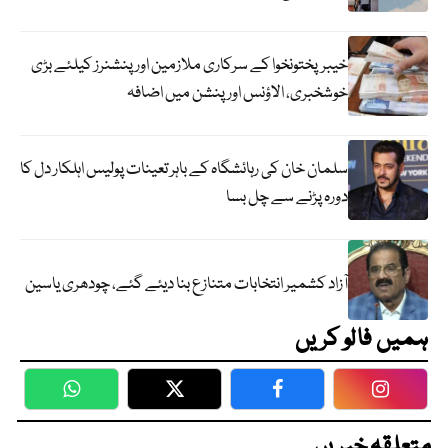
خیبرپختونخوا کے سرکاری ملازمین اور پنشنرز کیلئے بڑی
خوشخبری، الاؤنس اور پنشن میں اضافہ
سلمان خان کی رہائشگاہ کے باہر تعینات پولیس اہلکار دل کا
دورہ پڑنے سے چل بسا
آزاد کشمیر انتخابات متنازع بنا دیئے گئے، چودھری یاسین
ہمیں فالو کریں
WhatsApp
Twitter
Facebook
Faceboo
متعلقہ خبریں