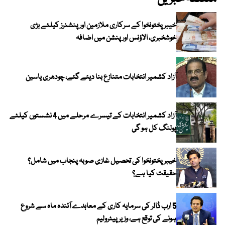
خیبرپختونخوا کے سرکاری ملازمین اور پنشنرز کیلئے بڑی
خوشخبری، الاؤنس اور پنشن میں اضافہ
آزاد کشمیر انتخابات متنازع بنا دیئے گئے، چودھری یاسین
آزاد کشمیر انتخابات کے تیسرے مرحلے میں 4 نشستوں کیلئے
پولنگ کل ہو گی
خیبر پختونخوا کی تحصیل غازی صوبہ پنجاب میں شامل؟
حقیقت کیا ہے؟
5 ارب ڈالر کی سرمایہ کاری کے معاہدے آئندہ ماہ سے شروع
ہونے کی توقع ہے، وزیر پیٹرولیم