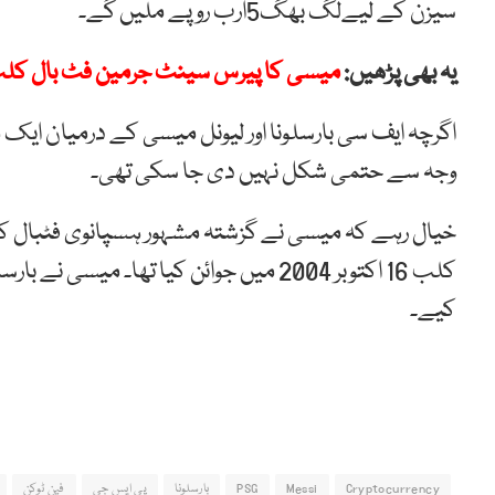
سیزن کے لیےلگ بھگ5ارب روپے ملیں گے۔
یہ بھی پڑھیں:
میسی کا پیرس سینٹ جرمین فٹ بال کلب
اگرچہ ایف سی بارسلونا اور لیونل میسی کے درمیان ایک م
وجہ سے حتمی شکل نہیں دی جا سکی تھی۔
کیے۔
Cryptocurrency
Messi
PSG
بارسلونا
پی ایس جی
فین ٹوکن