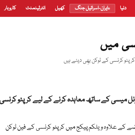
دنیا
ایران-اسرائیل جنگ
کھیل
انٹرٹینمنٹ
کاروبار
سی میں
ٹو کرنسی کے ٹوکن بھِی دیئے ہیں
نل
میسی
کے
ساتھ
معاہدہ
کرنے
کے
لیے
کرپٹو
کرنسی
ے کے علاوہ ویلکم پیکج میں کرپٹو کرنسی کے فین ٹوکن