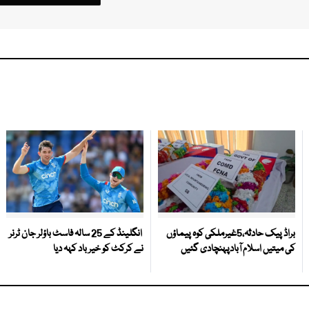
براڈ پیک حادثہ،5غیرملکی کوہ پیماؤں
انگلینڈ کے 25 سالہ فاسٹ باؤلر جان ٹرنر
کی میتیں اسلام آبادپہنچادی گئیں
نے کرکٹ کو خیر باد کہہ دیا