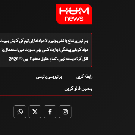
ہم نیوز پر شائع یا نشر ہونے والا مواد ادارتی ٹیم کی کاوش ہے۔ 
مواد کو بغیر پیشگی اجازت کسی بھی صورت میں استعمال یا
نقل کرنا درست نہیں۔ تمام حقوق محفوظ ہیں © 2026
رابطہ کریں
پرائیویسی پالیسی
ہمیں فالو کریں
WhatsApp
Twitter
Facebook
Facebook