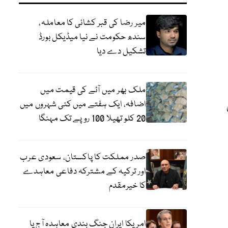
میر رضا کی قبر کشائی کا معاملہ،
سندھ حکومت نے نیا میڈیکل بورڈ
تشکیل دے دیا
ملک بھر میں آٹے کی قیمت میں
اضافہ، ایک ہفتے میں کئی شہروں میں
20 کلو تھیلا 100 روپے تک مہنگا
صدر مملکت کا پاکستان، سعودی عرب
اور ترکیہ کے مشترکہ دفاعی معاہدے
کا خیرمقدم
امریکا ایران جنگ بندی معاہدہ آج یا