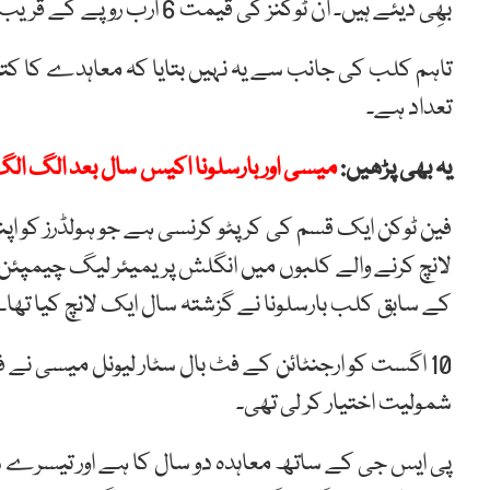
بھِی دیئے ہیں۔ ان ٹوکنز کی قیمت 6 ارب روپے کے قریب بنتی ہے۔
تاہم کلب کی جانب سے یہ نہیں بتایا کہ معاہدے کا کت
تعداد ہے۔
یہ بھی پڑھیں:
میسی اور بارسلونا اکیس سال بعد الگ ال
فین ٹوکن ایک قسم کی کرپٹو کرنسی ہے جو ہولڈرز کو ا
لانچ کرنے والے کلبوں میں انگلش پریمیئر لیگ چیمپئن
کے سابق کلب بارسلونا نے گزشتہ سال ایک لانچ کیا تھا۔
10 اگست کو ارجنٹائن کے فٹ بال سٹار لیونل میسی 
شمولیت اختیار کر لی تھی۔
پی ایس جی کے ساتھ معاہدہ دو سال کا ہے اور تیسرے 