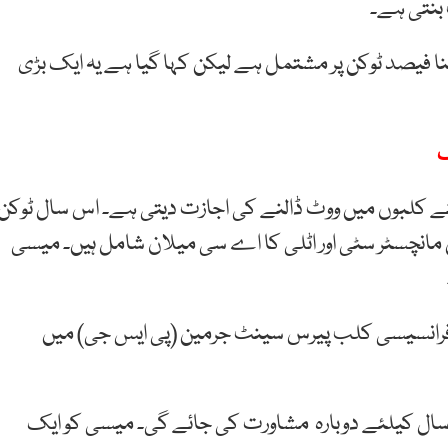
نا فیصد ٹوکن پر مشتمل ہے لیکن کہا گیا ہے یہ ایک بڑی
گ
پنے کلبوں میں ووٹ ڈالنے کی اجازت دیتی ہے۔ اس سال ٹوکن
 مانچسٹر سٹی اور اٹلی کا اے سی میلان شامل ہیں۔ میسی
نے فرانسیسی کلب پیرس سینٹ جرمین (پی ایس جی) میں
سال کیلئے دوبارہ مشاورت کی جائے گی۔ میسی کو ایک