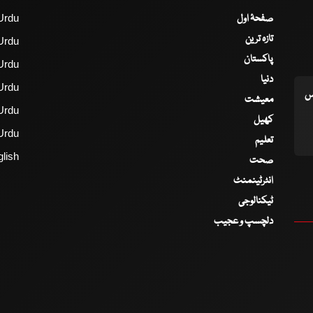
صفحۂ اول
Urdu
تازہ ترین
Urdu
پاکستان
Urdu
دنیا
Urdu
اس
معیشت
Urdu
کھیل
Urdu
تعلیم
lish
صحت
انٹرٹینمنٹ
ٹیکنالوجی
دلچسپ و عجیب