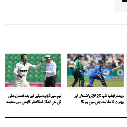
ویمنز ایشیا کپ 2026، پاکستان اور
ٹیم سے ڈراپ ہونے کے بعد نعمان علی
بھارت کا مقابلہ دبئی میں ہو گا
کی نئی اننگز، لنکاشائر کاؤنٹی سے معاہدہ