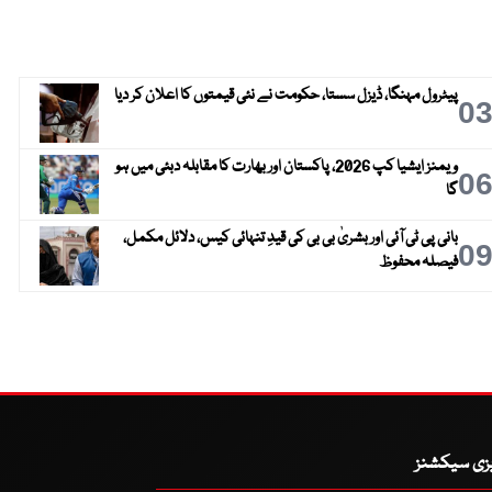
پیٹرول مہنگا، ڈیزل سستا، حکومت نے نئی قیمتوں کا اعلان کر دیا
0
ویمنز ایشیا کپ 2026، پاکستان اور بھارت کا مقابلہ دبئی میں ہو
0
گا
بانی پی ٹی آئی اور بشریٰ بی بی کی قیدِ تنہائی کیس، دلائل مکمل،
0
فیصلہ محفوظ
یزی سیکشنز