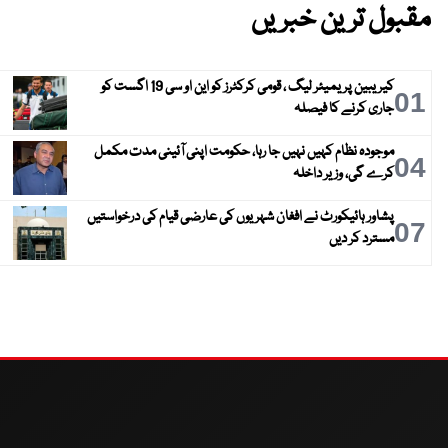
مقبول ترین خبریں
کیریبین پریمیئر لیگ ، قومی کرکٹرز کو این او سی 19 اگست کو
01
جاری کرنے کا فیصلہ
موجودہ نظام کہیں نہیں جا رہا، حکومت اپنی آئینی مدت مکمل
04
کرے گی، وزیر داخلہ
پشاور ہائیکورٹ نے افغان شہریوں کی عارضی قیام کی درخواستیں
07
مسترد کر دیں