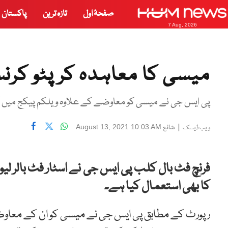
صفحۂ اول
تازہ ترین
پاکستان
7 Aug, 2026
میسی کا معاہدہ کرپٹو کرن
پی ایس جی نے میسی کو معاوضے کے علاوہ ویلکم پیکج میں کرپ
|
شائع
August 13, 2021 10:03 AM
ویب ڈیسک
فرنچ
فٹ
بال
کلب
پی
ایس
جی
نے
اسٹار
فٹ
بالر
لیو
کا
بھی
استعمال
کیا ہے۔
رپورٹ کے
مطابق پی ایس جی نے میسی کو ان کے معاوض