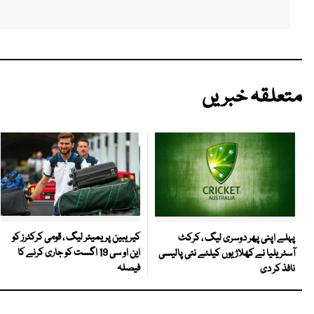
متعلقہ خبریں
کیریبین پریمیئر لیگ ، قومی کرکٹرز کو
پہلے اپنی پھر دوسری لیگ ، کرکٹ
این او سی 19 اگست کو جاری کرنے کا
آسٹریلیا نے کھلاڑیوں کیلئے نئی پالیسی
فیصلہ
نافذ کر دی