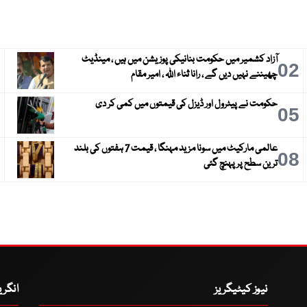
آزاد کشمیر میں حکومت بنانیکی پوزیشن میں ہیں ، مینڈیٹ
3
02
چھیننے نہیں دیں گے ، رانا ثناء اللہ ، امیر مقام
حکومت نے پیٹرول اور ڈیزل کی قیمتوں میں کمی کر دی
6
05
عالمی مارکیٹ میں سونا مزید مہنگا ، قیمت 7 ہفتوں کی بلند
9
08
ترین سطح پر پہنچ گئی
نیوز کیٹیگریز
انگر