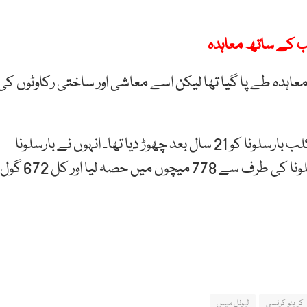
 کے ساتھ معاہدہ
عاہدہ طے پا گیا تھا لیکن اسے معاشی اور ساختی رکاوٹوں کی
خیال رہے کہ میسی نے گزشتہ مشہور ہسپانوی فٹبال کلب بارسلونا کو 21 سال بعد چھوڑ دیا تھا۔ انہوں نے بارسلونا
کلب 16 اکتوبر 2004 میں جوائن کیا تھا۔ میسی نے بارسلونا کی طرف سے 778 میچوں میں حصہ لیا اور کل 672 گول
کرپٹو کرنسی
لیونل میس