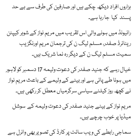
ہزاروں افراد دیکھ چکے ہیں اور صارفین کی طرف سے بے حد
پسند کیا جا رہا ہے۔
رائیونڈ میں ہونے والی اس تقریب میں مریم نواز کے شوہر کیپٹن
ریٹائرڈ صفدر، مسلم لیگ ن کی ترجمان مریم اورنگزیب
سمیت مسلم لیگ ن کے دیگر رہ نما شریک ہیں۔
خیال رہے کہ جنید صفدر کی دعوت ولیمہ 17 دسمبر کو لاہور
میں ہونا طے پائی ہے اور بیٹے کے ولیمے کے باعث مریم نواز
نے کچھ روز کیلئے سیاسی سرگرمیاں معطل کر رکھی ہیں۔
مریم نواز کے بیٹے جنید صفدر کی دعوت ولیمہ کے سوشل
میڈیا پر خوب چرچے ہیں۔
سماجی رابطے کی ویب سائٹ پر کارڈ کی تصویر بھی وائرل ہے