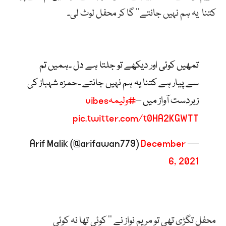
کتنا یہ ہم نہیں جانتے‘‘ گا کر محفل لوٹ لی۔
تمھیں کوئی اور دیکھے تو جلتا ہے دل ۔ہمیں تم
سے پیار ہے کتنا یہ ہم نہیں جانتے ۔حمزہ شہباز کی
زبردست آواز میں –
#ولیمہvibes
pic.twitter.com/t0HA2KGWTT
December
— Arif Malik (@arifawan779)
6, 2021
محفل تگڑی تھی تو مریم نواز نے ’’ کوئی تھا نہ کوئی