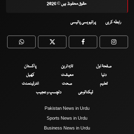
حقوق محفوظ ہیں © 2026
رابطہ کریں
پرائیویسی پالیسی
WhatsApp
Twitter
Facebook
Faceboo
صفحۂ اول
تازہ ترین
پاکستان
دنیا
معیشت
کھیل
تعلیم
صحت
انٹرٹینمنٹ
ٹیکنالوجی
دلچسپ و عجیب
Pakistan News in Urdu
Sports News in Urdu
Business News in Urdu