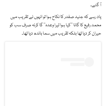
آ گئے۔
یاد رہے کہ جنید صفدر کا نکاح ہوا تو انہوں نے تقریب میں
محمد رفیع کا گانا ’’کیا ہوا تیرا وعدہ‘‘ گا کرنہ صرف سب کو
حیران کر دیا تھا بلکہ تقریب میں سما باندھ دیا تھا۔