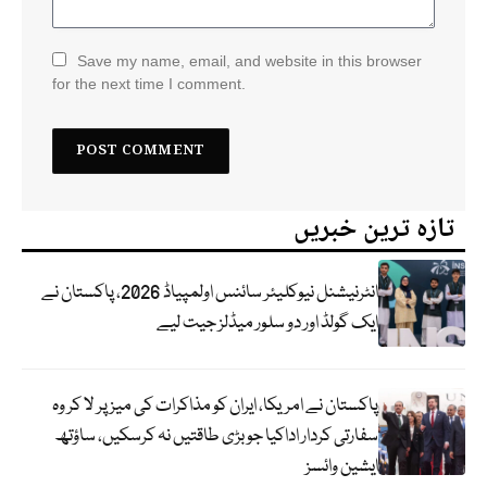
Save my name, email, and website in this browser
for the next time I comment.
تازہ ترین خبریں
انٹرنیشنل نیوکلیئر سائنس اولمپیاڈ 2026، پاکستان نے
ایک گولڈ اور دو سلور میڈلز جیت لیے
پاکستان نے امریکا، ایران کو مذاکرات کی میز پر لا کر وہ
سفارتی کردار اداکیا جو بڑی طاقتیں نہ کرسکیں، ساؤتھ
ایشین وائسز