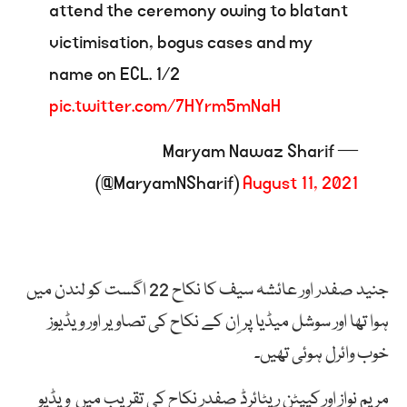
attend the ceremony owing to blatant
victimisation, bogus cases and my
name on ECL. 1/2
pic.twitter.com/7HYrm5mNaH
— Maryam Nawaz Sharif
(@MaryamNSharif)
August 11, 2021
جنید صفدر اور عائشہ سیف کا نکاح 22 اگست کو لندن میں
ہوا تھا اور سوشل میڈیا پر اِن کے نکاح کی تصاویر اور ویڈیوز
خوب وائرل ہوئی تھیں۔
مریم نواز اور کیپٹن ریٹائرڈ صفدر نکاح کی تقریب میں ویڈیو