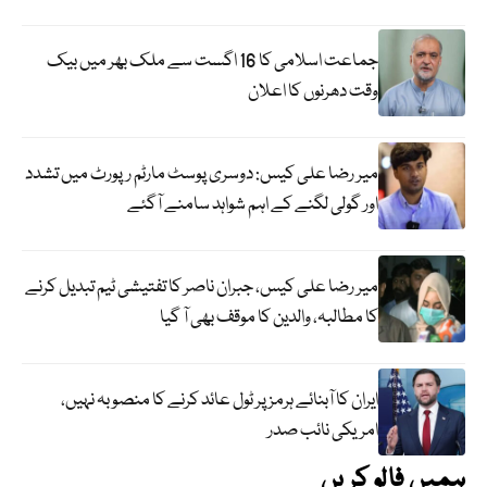
جماعت اسلامی کا 16 اگست سے ملک بھر میں بیک
وقت دھرنوں کا اعلان
میر رضا علی کیس: دوسری پوسٹ مارٹم رپورٹ میں تشدد
اور گولی لگنے کے اہم شواہد سامنے آگئے
میر رضا علی کیس، جبران ناصر کا تفتیشی ٹیم تبدیل کرنے
کا مطالبہ، والدین کا موقف بھی آ گیا
ایران کا آبنائے ہرمز پر ٹول عائد کرنے کا منصوبہ نہیں،
امریکی نائب صدر
ہمیں فالو کریں