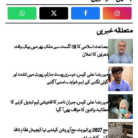
WhatsApp
Twitter
Facebook
Faceboo
متعلقہ خبریں
جماعت اسلامی کا 16 اگست سے ملک بھر میں بیک وقت
دھرنوں کا اعلان
میر رضا علی کیس: دوسری پوسٹ مارٹم رپورٹ میں تشدد اور
گولی لگنے کے اہم شواہد سامنے آگئے
میر رضا علی کیس، جبران ناصر کا تفتیشی ٹیم تبدیل کرنے کا
مطالبہ، والدین کا موقف بھی آ گیا
حج 2027: پرائیویٹ حج آپریشن کیلئے نیا ڈیجیٹل نظام نافذ
کرنے کا فیصلہ