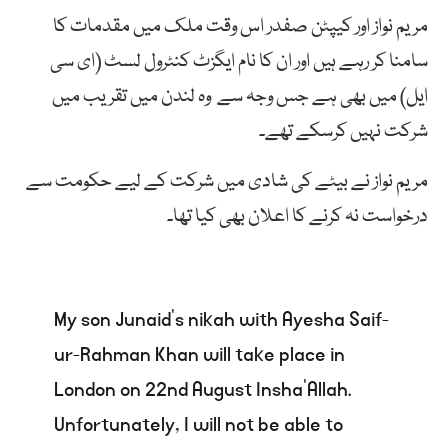
مریم نواز اور کیپٹن صفدر اس وقت ملک میں مقدمات کا
سامنا کر رہے ہیں اور ان کا نام ایگزٹ کنٹرول لسٹ (ای سی
ایل) میں بھی ہے جس وجہ سے وہ لندن میں تقریب میں
شرکت نہیں کرسکے تھے۔
مریم نواز نے بیٹے کی شادی میں شرکت کے لیے حکومت سے
درخواست نہ کرنے کا اعلان بھی کیا تھا۔
My son Junaid’s nikah with Ayesha Saif-
ur-Rahman Khan will take place in
London on 22nd August Insha’Allah.
Unfortunately, I will not be able to