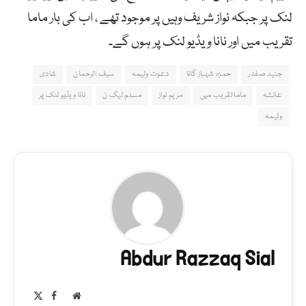
لنک پر جبکہ نواز شریف وہیں پر موجود تھے ، اب کی بار ماما
تقریب میں اور نانا ویڈیو لنک پر ہوں گے۔
جنید صفدر
حمزہ شہباز گانا
دعوت ولیمہ
سیف الرحمان
شادی
عائشہ
ماما تقریب میں
مریم نواز
مسلم لیگ ن
نانا ویڈیو لنک پر
ولیمہ
Abdur Razzaq Sial
Facebook
X
Website