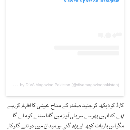
View this post on Instagram
A
post shared by DIVA Magazine Pakistan (@divamagazinepakistan)
کارڈ کو دیکھ کر جنید صفدر کے مداح خوشی کا اظہار کر رہے
تھے کہ انہیں پھر سے سریلی آواز میں گانا سننے کو ملے گا
مگر اس بار بات کچھ اور بڑھ گئی اور میدان میں دو نئے گلوکار