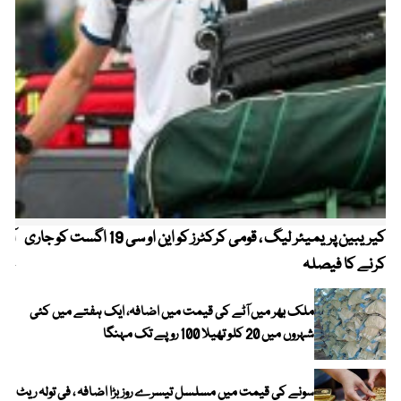
کیریبین پریمیئر لیگ ، قومی کرکٹرز کو این او سی 19 اگست کو جاری
آز
کرنے کا فیصلہ
چھی
ملک بھر میں آٹے کی قیمت میں اضافہ، ایک ہفتے میں کئی
شہروں میں 20 کلو تھیلا 100 روپے تک مہنگا
سونے کی قیمت میں مسلسل تیسرے روز بڑا اضافہ ، فی تولہ ریٹ