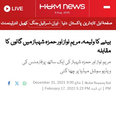
LIVE
9 Aug, 2026
صفحۂ اول
تازہ ترین
پاکستان
دنیا
ایران-اسرائیل جنگ
کھیل
انٹرٹینمنٹ
بیٹے کا ولیمہ، مریم نواز اور حمزہ شہباز میں گانوں کا
مقابلہ
مریم نواز اور حمزہ شہباز کی ایک ساتھ پرفارمنس کی
ویڈیو سوشل میڈیا پر چھا گئی
|
شائع
December 31, 2021 9:00
Abdur Razzaq Sial
|
اپ ڈیٹ
|
February 17, 2022 5:23 PM
PM