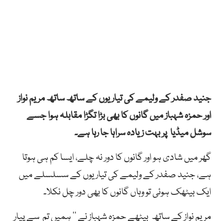
جنید صفدر کے ولیمے کی تیاریوں کے ساتھ ساتھ مریم نواز
اور حمزہ شہباز میں گانوں کا بھی بڑا تگڑا مقابلہ ہوا جسے
سوشل میڈیا پر بہت زیادہ سراہا جا رہا ہے۔
گھر میں شادی ہو اور گانوں کا دور نہ چلے، ایسا کم ہی ہوتا
ہے، جنید صفدر کے ولیمے کی تیاریوں کے سسلسلے میں
ایک بیٹھک ہوئی تو وہاں گانوں کا بھی دور چل نکلا۔
مریم نواز کے ساتھ بیٹھے حمزہ شہباز نے ’’ ہمیں تم سے پیار