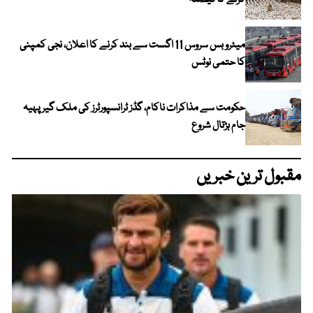
میٹرو بس سروس 11 اگست سے بند کرنے کا اعلان، نجی کمپنی
کا حتمی نوٹس
حکومت سے مذاکرات ناکام، گڈز ٹرانسپورٹرز کی ملک گیر پہیہ
جام ہڑتال شروع
مقبول ترین خبریں