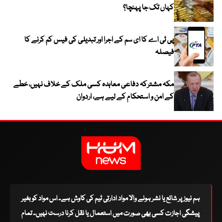
کہاں تک جا پہنچا؟
پی ٹی اے کا ای سم کے اجرا اور تبدیلی کی فیس کم کرنے کا
فیصلہ
مکہ مشترکہ دفاعی معاہدہ کسی ملک کے خلاف نہیں، خطے
کے امن و استحکام کے لیے ہے، اردوان
ہم نیوز پر شائع یا نشر ہونے والا مواد ادارتی ٹیم کی کاوش ہے۔ اس مواد کو بغیر
پیشگی اجازت کسی بھی صورت میں استعمال یا نقل کرنا درست نہیں۔ تمام