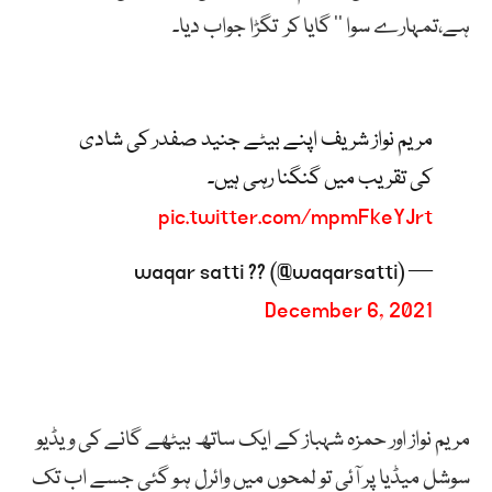
ہے،تمہارے سوا ‘‘ گایا کر تگڑا جواب دیا۔
مریم نواز شریف اپنے بیٹے جنید صفدر کی شادی
کی تقریب میں گنگنا رہی ہیں۔
pic.twitter.com/mpmFkeYJrt
— waqar satti ?? (@waqarsatti)
December 6, 2021
مریم نواز اور حمزہ شہباز کے ایک ساتھ بیٹھے گانے کی ویڈیو
سوشل میڈیا پر آئی تو لمحوں میں وائرل ہو گئی جسے اب تک