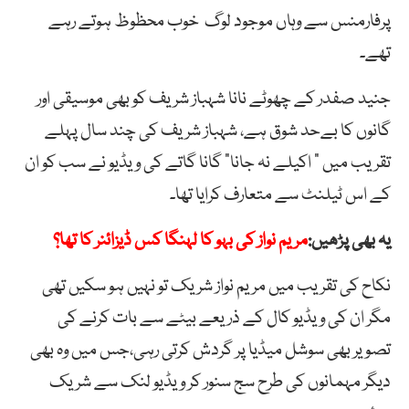
پرفارمنس سے وہاں موجود لوگ خوب محظوظ ہوتے رہے
تھے۔
جنید صفدر کے چھوٹے نانا شہباز شریف کو بھی موسیقی اور
گانوں کا بےحد شوق ہے، شہباز شریف کی چند سال پہلے
تقریب میں ” اکیلے نہ جانا” گانا گاتے کی ویڈیو نے سب کو ان
کے اس ٹیلنٹ سے متعارف کرایا تھا۔
یہ بھی پڑھیں:
مریم نواز کی بہو کا لہنگا کس ڈیزائنر کا تھا؟
نکاح کی تقریب میں مریم نواز شریک تو نہیں ہو سکیں تھی
مگر ان کی ویڈیو کال کے ذریعے بیٹے سے بات کرنے کی
تصویر بھی سوشل میڈیا پر گردش کرتی رہی،جس میں وہ بھی
دیگر مہمانوں کی طرح سج سنور کر ویڈیو لنک سے شریک