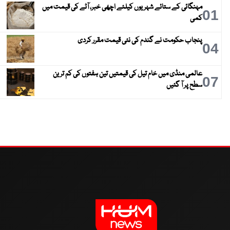
مہنگائی کے ستائے شہریوں کیلئے اچھی خبر، آٹے کی قیمت میں
01
کمی
پنجاب حکومت نے گندم کی نئی قیمت مقرر کردی
04
عالمی منڈی میں خام تیل کی قیمتیں تین ہفتوں کی کم ترین
07
سطح پر آ گئیں