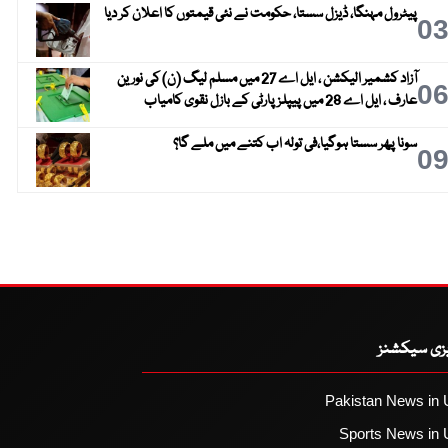
پیٹرول مہنگا، ڈیزل سستا، حکومت نے نئی قیمتوں کا اعلان کر دیا
0
آزاد کشمیر الیکشن ، ایل اے 27 میں مسلم لیگ (ن) کی نورین
0
عارف ، ایل اے 28 میں پیپلز پارٹی کے بازل نقوی کامیاب
سونا پھر سستا ہوگیا،فی تولہ اب کتنے میں ملے گا؟
0
یزی سیکشنز
Pakistan News in 
Sports News in 