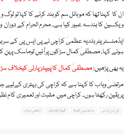
ویکسین کا ہندسہ عبور کیا ہے۔ محرم الحرام کے دوران ویکسی نیشن سینٹر شا
ایڈمنسٹریٹر بلدیہ عظمیٰ کراچی نے پی ایس پی کے سرب
ہوئے کہا، مصطفیٰ کمال سڑکوں پرآئیں توماسک پہن کر
یہ بھی پڑھیں:
مصطفیٰ کمال کا پیپلز پارٹی کیخلاف سڑکو
مرتضیٰ وہاب کا کہنا ہے کہ کراچی کی بہتری کےلیے جوہو
پر یقین رکھتا ہوں۔ کراچی میں مثبت اور تعمیری کام نظر ا
این سی او سی
سندھ میں کورونا
کورونا پابندیاں
مرتضیٰ وہاب