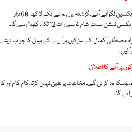
ان کا کہنا تھا کہ موبائل سم کو بند کرنے کا کہا تو لوگ ویکسین لگوانے آئے۔گزشتہ روز ہم نے ایک لاکھ 60 ہزار
م 4 سے رات 12 تک کھلا رہے گا۔
راہ مصطفیٰ کمال کے سڑکوں پر آںے کے بیان کا جواب دیتے
آئیں۔
ں پر آنے کا اعلان
سکا وہ کریں گے۔ مخالفت پر یقین نہیں کرتا،کام کام اور کا
ٓئے گا۔