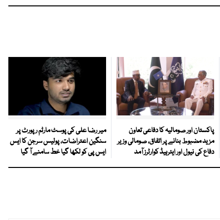
پاکستان اور صومالیہ کا دفاعی تعاون
میر رضا علی کی پوسٹ مارٹم رپورٹ پر
مزید مضبوط بنانے پر اتفاق، صومالی وزیر
سنگین اعتراضات، پولیس سرجن کا ایس
دفاع کی نیول اور ایئرہیڈ کوارٹرز آمد
ایس پی کو لکھا گیا خط سامنے آ گیا