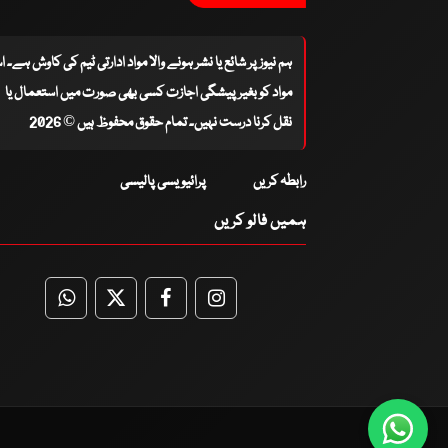
ہم نیوز پر شائع یا نشر ہونے والا مواد ادارتی ٹیم کی کاوش ہے۔ 
مواد کو بغیر پیشگی اجازت کسی بھی صورت میں استعمال یا
نقل کرنا درست نہیں۔ تمام حقوق محفوظ ہیں © 2026
رابطہ کریں
پرائیویسی پالیسی
ہمیں فالو کریں
WhatsApp
Twitter
Facebook
Facebook