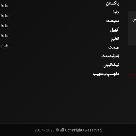
پاکستان
Urdu
دنیا
Urdu
اس
معیشت
Urdu
کھیل
Urdu
تعلیم
lish
صحت
انٹرٹینمنٹ
ٹیکنالوجی
دلچسپ و عجیب
2017 - 2026 © All Copyrights Reserved