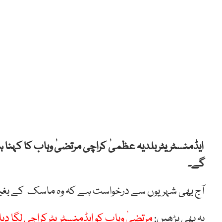
ایڈمنسٹریٹربلدیہ عظمیٰ کراچی مرتضیٰ وہاب کا کہنا 
گے۔
آج بھی شہریوں سے درخواست ہے کہ وہ ماسک کے بغیر نہ
یہ بھی پڑھیں:
مرتضیٰ وہاب کو ایڈمنسٹریٹرکراچی لگا دیا 