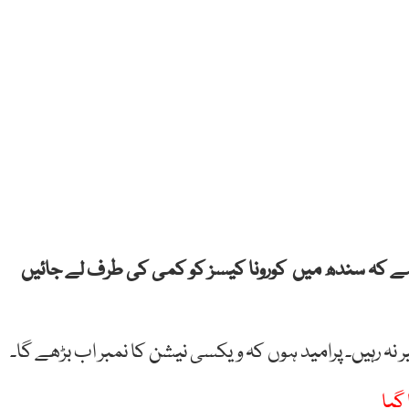
ہے کہ سندھ میں کورونا کیسز کو کمی کی طرف لے جائیں
 رہیں۔ پرامید ہوں کہ ویکسی نیشن کا نمبر اب بڑھے گا۔
گیا