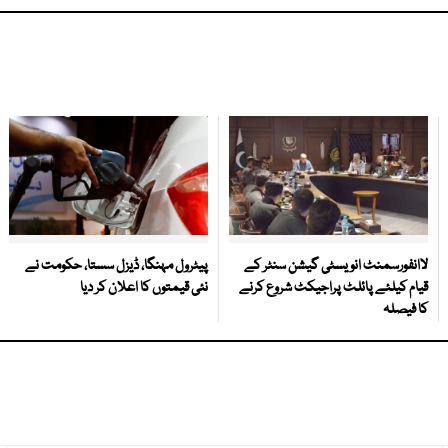
لاانفورسمنٹ انویسٹی گیشن سنٹر کے
پیٹرول مہنگا، ڈیزل سستا، حکومت نے
قیام کیلئے پائلٹ پراجیکٹ شروع کرنے
نئی قیمتوں کا اعلان کر دیا
کا فیصلہ