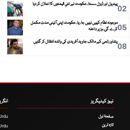
پیٹرول اور ڈیزل سستا، حکومت نے نئی قیمتوں کا اعلان کر دیا
3
02
موجودہ نظام کہیں نہیں جا رہا، حکومت اپنی آئینی مدت مکمل
6
05
کرے گی، وزیر داخلہ
پشاور زلمی کے مالک جاوید آفریدی کی والدہ انتقال کر گئیں
9
08
نیوز کیٹیگریز
انگر
صفحۂ اول
Urdu
تازہ ترین
Urdu