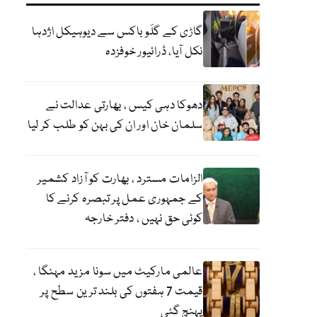
گاڑی کے گلَو باکس سے دیوہیکل اژدہا
نکل آیا، ڈرائیور خوفزدہ
دھوکا دہی کیس ، بھارتی عدالت نے
سلمان خان اور ان کی بہن کو طلب کر لیا
الزامات مسترد ، بھارت کو آزاد کشمیر
کے جمہوری عمل پر تبصرہ کرنے کا
کوئی حق نہیں ، دفتر خارجہ
عالمی مارکیٹ میں سونا مزید مہنگا ،
قیمت 7 ہفتوں کی بلند ترین سطح پر
پہنچ گئی