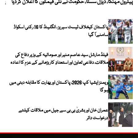
پیٹرول مہنگا، ڈیزل سستا، حکومت نے نئی قیمتوں کا اعلان کر دیا
پنج
پاکستان کیخلاف ٹیسٹ سیریز ، انگلینڈ کا 16 رکنی اسکواڈ
سامنے آ گیا
فیلڈ مارشل سید عاصم منیر اور صومالیہ کے وزیر دفاع کی
ملاقات، دفاعی تعاون اور استعدادِ کار بڑھانے کے عزم کا اعادہ
ویمنز ایشیا کپ 2026، پاکستان اور بھارت کا مقابلہ دبئی میں
ہو گا
عمران خان اور بشریٰ بی بی سے جیل میں ملاقات کیلئے
درخواست دائر