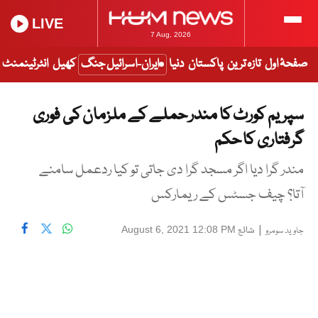
LIVE
7 Aug, 2026
صفحۂ اول
تازہ ترین
پاکستان
دنیا
ایران-اسرائیل جنگ
کھیل
انٹرٹینمنٹ
سپریم کورٹ کا مندر حملے کے ملزمان کی فوری
گرفتاری کا حکم
مندر گرا دیا اگر مسجد گرا دی جاتی تو کیا ردعمل سامنے
آتا؟ چیف جسٹس کے ریمارکس
|
شائع
August 6, 2021 12:08 PM
جاوید سومرو