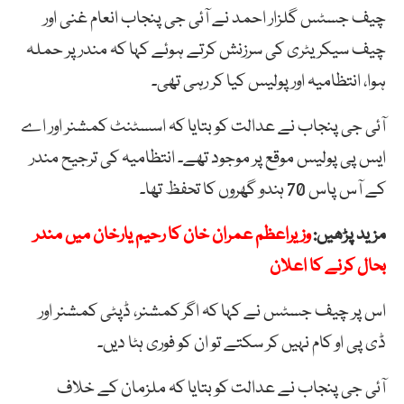
چیف جسٹس گلزار احمد نے آئی جی پنجاب انعام غنی اور
چیف سیکریٹری کی سرزنش کرتے ہوئے کہا کہ مندر پر حملہ
ہوا، انتظامیہ اور پولیس کیا کر رہی تھی۔
آئی جی پنجاب نے عدالت کو بتایا کہ اسسٹنٹ کمشنر اور اے
ایس پی پولیس موقع پر موجود تھے۔ انتظامیہ کی ترجیح مندر
کے آس پاس 70 ہندو گھروں کا تحفظ تھا۔
مزید پڑھیں:
وزیراعظم عمران خان کا رحیم یارخان میں مندر
بحال کرنے کا اعلان
اس پر چیف جسٹس نے کہا کہ اگر کمشنر، ڈپٹی کمشنر اور
ڈی پی او کام نہیں کر سکتے تو ان کو فوری ہٹا دیں۔
آئی جی پنجاب نے عدالت کو بتایا کہ ملزمان کے خلاف