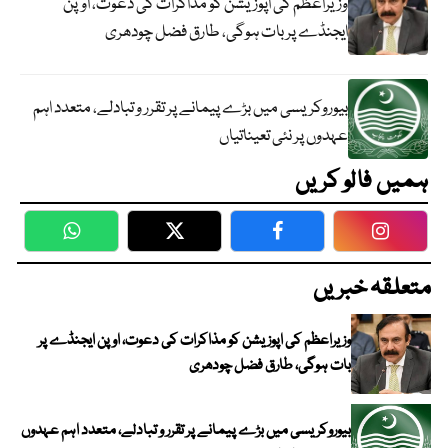
وزیراعظم کی اپوزیشن کو مذاکرات کی دعوت، اوپن
ایجنڈے پر بات ہوگی، طارق فضل چودھری
بیوروکریسی میں بڑے پیمانے پر تقرر و تبادلے، متعدد اہم
عہدوں پر نئی تعیناتیاں
ہمیں فالو کریں
WhatsApp
Twitter
Facebook
Faceboo
متعلقہ خبریں
وزیراعظم کی اپوزیشن کو مذاکرات کی دعوت، اوپن ایجنڈے پر
بات ہوگی، طارق فضل چودھری
بیوروکریسی میں بڑے پیمانے پر تقرر و تبادلے، متعدد اہم عہدوں