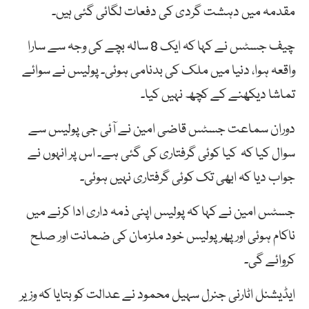
مقدمہ میں دہشت گردی کی دفعات لگائی گئی ہیں۔
چیف جسٹس نے کہا کہ ایک 8 سالہ بچے کی وجہ سے سارا
واقعہ ہوا، دنیا میں ملک کی بدنامی ہوئی۔ پولیس نے سوائے
تماشا دیکھنے کے کچھ نہیں کیا۔
دوران سماعت جسٹس قاضی امین نے آئی جی پولیس سے
سوال کیا کہ کیا کوئی گرفتاری کی گئی ہےـ اس پر انہوں نے
جواب دیا کہ ابھی تک کوئی گرفتاری نہیں ہوئی۔
جسٹس امین نے کہا کہ پولیس اپنی ذمہ داری ادا کرنے میں
ناکام ہوئی اور پھر پولیس خود ملزمان کی ضمانت اور صلح
کروائے گی۔
ایڈیشنل اٹارنی جنرل سہیل محمود نے عدالت کو بتایا کہ وزیر