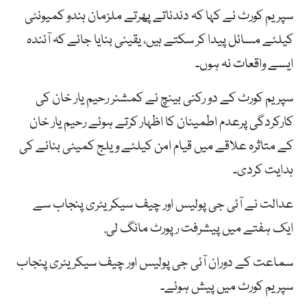
سپریم کورٹ نے کہا کہ دندناتے پھرتے ملزمان ہندو کمیونٹی
کیلئے مسائل پیدا کر سکتے ہیں، یقینی بنایا جائے کہ آئندہ
ایسے واقعات نہ ہوں۔
سپریم کورٹ کے دو رکنی بینچ نے کمشنر رحیم یار خان کی
کارکردگی پرعدم اطمینان کا اظہار کرتے ہوئے رحیم یار خان
کے متاثرہ علاقے میں قیام امن کیلئے ویلج کمیٹی بنانے کی
ہدایت کردی۔
عدالت نے آئی جی پولیس اور چیف سیکریٹری پنجاب سے
ایک ہفتے میں پیشرفت رپورٹ مانگ لی.
سماعت کے دوران آئی جی پولیس اور چیف سیکریٹری پنجاب
سپریم کورٹ میں پیش ہوئے۔