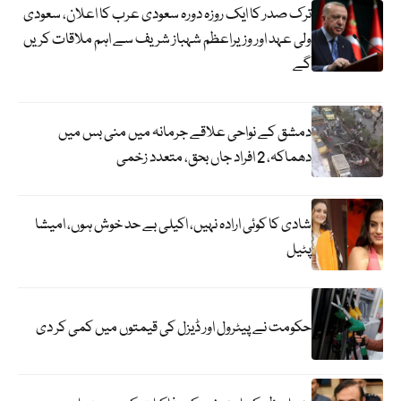
ترک صدر کا ایک روزہ دورہ سعودی عرب کا اعلان، سعودی
ولی عہد اور وزیراعظم شہباز شریف سے اہم ملاقات کریں
گے
دمشق کے نواحی علاقے جرمانہ میں منی بس میں
دھماکہ، 2 افراد جاں بحق، متعدد زخمی
شادی کا کوئی ارادہ نہیں، اکیلی بے حد خوش ہوں، امیشا
پٹیل
حکومت نے پیٹرول اور ڈیزل کی قیمتوں میں کمی کر دی