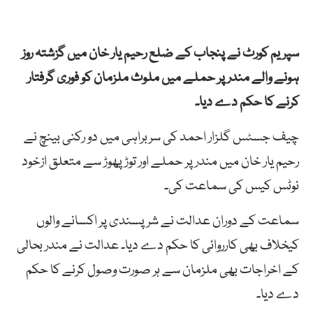
سپریم کورٹ نے پنجاب کے ضلع رحیم یار خان میں گزشتہ روز
ہونے والے مندر پر حملے میں ملوث ملزمان کو فوری گرفتار
کرنے کا حکم دے دیا۔
چیف جسٹس گلزار احمد کی سربراہی میں دو رکنی بینچ نے
رحیم یار خان میں مندر پر حملے اور توڑ پھوڑ سے متعلق ازخود
نوٹس کیس کی سماعت کی۔
سماعت کے دوران عدالت نے شرپسندی پر اکسانے والوں
کیخلاف بھی کارروائی کا حکم دے دیا۔ عدالت نے مندر بحالی
کے اخراجات بھی ملزمان سے ہر صورت وصول کرنے کا حکم
دے دیا۔