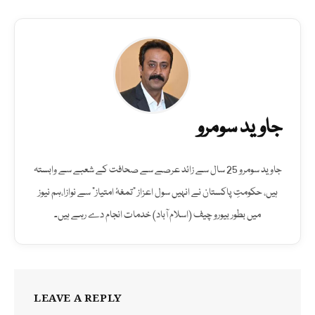
جاوید سومرو
جاوید سومرو 25 سال سے زائد عرصے سے صحافت کے شعبے سے وابستہ
ہیں، حکومتِ پاکستان نے انہیں سول اعزاز "تمغۂ امتیاز" سے نوازا،ہم نیوز
میں بطور بیورو چیف (اسلام آباد) خدمات انجام دے رہے ہیں۔
LEAVE A REPLY