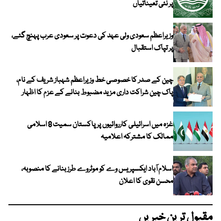
پر نئی تعیناتیاں
وزیراعظم سعودی ولی عہد کی دعوت پر سعودی عرب پہنچ گئے،
پر تپاک استقبال
چین کے صدر کا خصوصی خط وزیراعظم شہباز شریف کے نام،
پاک چین شراکت داری مزید مضبوط بنانے کے عزم کا اظہار
غزہ میں اسرائیلی کارروائیوں پر پاکستان سمیت 8 اسلامی
ممالک کا مشترکہ اعلامیہ
اسلام آباد ایکسپریس وے کو موٹروے طرز بنانے کا منصوبہ،
محسن نقوی کا اعلان
مقبول ترین خبریں