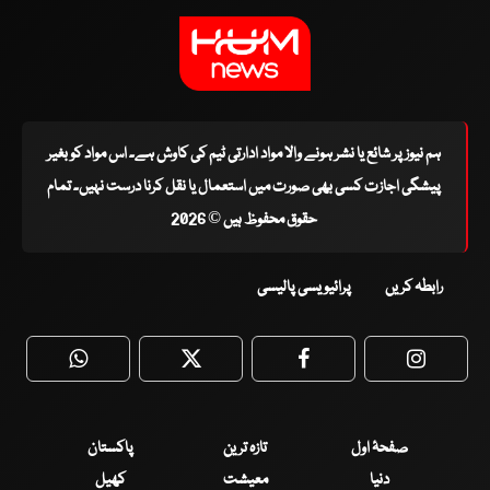
ہم نیوز پر شائع یا نشر ہونے والا مواد ادارتی ٹیم کی کاوش ہے۔ اس مواد کو بغیر
پیشگی اجازت کسی بھی صورت میں استعمال یا نقل کرنا درست نہیں۔ تمام
حقوق محفوظ ہیں © 2026
رابطہ کریں
پرائیویسی پالیسی
WhatsApp
Twitter
Facebook
Faceboo
صفحۂ اول
تازہ ترین
پاکستان
دنیا
معیشت
کھیل