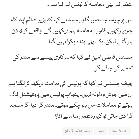
اعظم نے بھی معاملہ کا نوٹس لے لیا ہے۔
اس پر چیف جسٹس گلزاراحمد نے کہا کہ وزیر اعظم اپنا کام
جاری رکھیں، قانونی معاملہ ہم دیکھیں گے۔ واقعے کو 3 دن
ہو گئے لیکن ایک بھی بندہ پکڑا نہیں گیا۔
جسٹس قاضی امین نے کہا کہ سرکاری پیسے سے مندر کی
تعمیر کی جائے گی۔
چیف جسٹس نے کہا کہ پولیس کی ندامت دیکھ کر لگتا ہے
ان میں جوش و ولولہ نہیں۔ پنجاب پولیس میں پروفیشنل لوگ
ہوتے تو معاملات حل ہو چکے ہوتے۔ مندر گرا دیا اگر مسجد
گرا دی جاتی تو کیا ردعمل سامنے آتا؟
رحیم یار مندر
مندر
مندر جلانے کا واقع