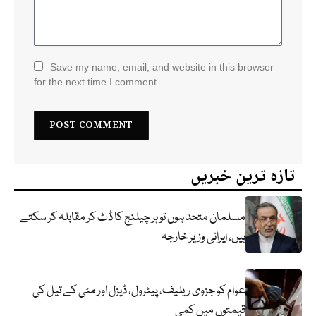
Save my name, email, and website in this browser
for the next time I comment.
تازہ ترین خبریں
مسلمان متحد ہوں تو ہر چیلنج کا ڈٹ کر مقابلہ کر سکتے
ہیں، ایرانی وزیر خارجہ
عوام کو جزوی ریلیف، پیٹرول، ڈیزل اور مٹی کے تیل کی
قیمتوں میں کمی