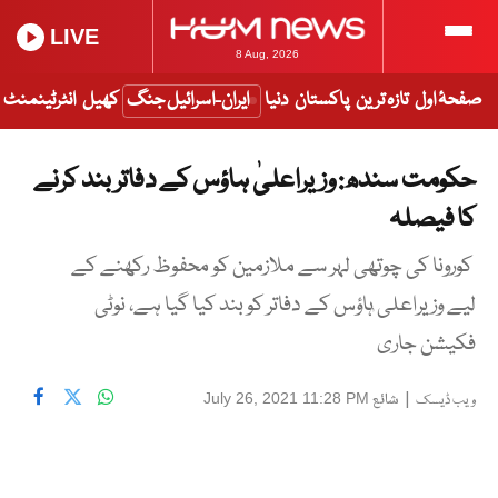
LIVE
8 Aug, 2026
صفحۂ اول
تازہ ترین
پاکستان
دنیا
ایران-اسرائیل جنگ
کھیل
انٹرٹینمنٹ
حکومت سندھ: وزیراعلیٰ ہاؤس کے دفاتر بند کرنے
کا فیصلہ
کورونا کی چوتھی لہر سے ملازمین کو محفوظ رکھنے کے
لیے وزیراعلی ٰہاؤس کے دفاتر کو بند کیا گیا ہے، نوٹی
فکیشن جاری
|
شائع
July 26, 2021 11:28 PM
ویب ڈیسک