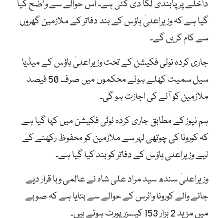
داخلے پر پابندی لگا دی گئی ہے۔ اس حوالے سے واضح کیا
گیا ہے کہ وزیراعلیٰ ہاؤس کے بند دفاتر کے ملازمین گھروں
سے کام کریں گے۔
جاری کردہ نوٹی فکیشن کے تحت وزیراعلیٰ ہاؤس کے میڈیا
سیل سمیت کھلے ہوئے محکموں میں صرف 50 فیصد
ملازمین کو آنے کی اجازت ہو گی۔
ہم نیوز کے مطابق جاری کردہ نوٹی فکیشن میں کہا گیا ہے
کہ کورونا کی چوتھی لہر سے ملازمین کو محفوظ رکھنے کے
لیے وزیراعلی ٰہاؤس کے دفاتر کو بند کیا گیا ہے۔
وزیراعلیٰ سندھ سید مراد علی شاہ نے عالمی وبا قرار دیے
جانے والے کورونا وائرس کے حوالے سے بتایا ہے کہ صوبے
میں مزید 2 ہزار 153 کیسزرپورٹ ہوئے ہیں۔