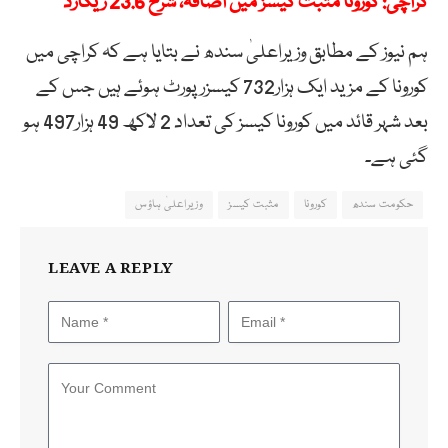
کراچی: کورونا مثبت کیسز میں اضافہ، شرح 23.6 ریکارڈ
ہم نیوز کے مطابق وزیراعلیٰ سندھ نے بتایا ہے کہ کراچی میں
کورونا کے مزید ایک ہزار732 کیسزرپورٹ ہوئے ہیں جس کے
بعد شہر قائد میں کورونا کیسز کی تعداد 2 لاکھ 49 ہزار497 ہو
گئی ہے۔
حکومت سندھ
کورونا
مثبت کیسز
وزیراعلیٰ ہاؤس
LEAVE A REPLY