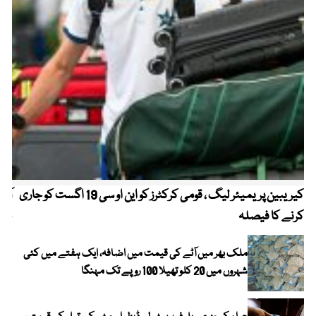
کیریبین پریمیئر لیگ ، قومی کرکٹرز کو این او سی 19 اگست کو جاری
آز
کرنے کا فیصلہ
چھی
ملک بھر میں آٹے کی قیمت میں اضافہ، ایک ہفتے میں کئی
شہروں میں 20 کلو تھیلا 100 روپے تک مہنگا