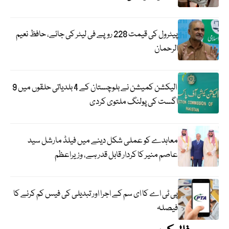
پیٹرول کی قیمت 228 روپے فی لیٹر کی جائے، حافظ نعیم
الرحمان
الیکشن کمیشن نے بلوچستان کے 4 بلدیاتی حلقوں میں 9
اگست کی پولنگ ملتوی کردی
معاہدے کو عملی شکل دینے میں فیلڈ مارشل سید
عاصم منیر کا کردار قابل قدر ہے، وزیراعظم
پی ٹی اے کا ای سم کے اجرا اور تبدیلی کی فیس کم کرنے کا
فیصلہ