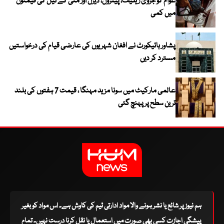
عوام کو جزوی ریلیف، پیٹرول، ڈیزل اور مٹی کے تیل کی قیمتوں
میں کمی
پشاور ہائیکورٹ نے افغان شہریوں کی عارضی قیام کی درخواستیں
مسترد کر دیں
عالمی مارکیٹ میں سونا مزید مہنگا ، قیمت 7 ہفتوں کی بلند
ترین سطح پر پہنچ گئی
ہم نیوز پر شائع یا نشر ہونے والا مواد ادارتی ٹیم کی کاوش ہے۔ اس مواد کو بغیر
پیشگی اجازت کسی بھی صورت میں استعمال یا نقل کرنا درست نہیں۔ تمام