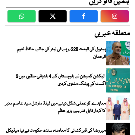
ہمیں فالو کریں
WhatsApp
Twitter
Facebook
Faceboo
متعلقہ خبریں
پیٹرول کی قیمت 228 روپے فی لیٹر کی جائے، حافظ نعیم
الرحمان
الیکشن کمیشن نے بلوچستان کے 4 بلدیاتی حلقوں میں 9
اگست کی پولنگ ملتوی کردی
معاہدے کو عملی شکل دینے میں فیلڈ مارشل سید عاصم منیر
کا کردار قابل قدر ہے، وزیراعظم
میر رضا کی قبر کشائی کا معاملہ، سندھ حکومت نے نیا میڈیکل