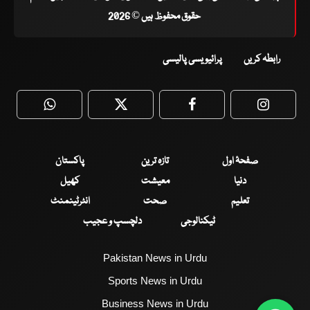
حقوق محفوظ ہیں © 2026
رابطہ کریں
پرائیویسی پالیسی
WhatsApp
Twitter
Facebook
Faceboo
صفحۂ اول
تازہ ترین
پاکستان
دنیا
معیشت
کھیل
تعلیم
صحت
انٹرٹینمنٹ
ٹیکنالوجی
دلچسپ و عجیب
Pakistan News in Urdu
Sports News in Urdu
Business News in Urdu