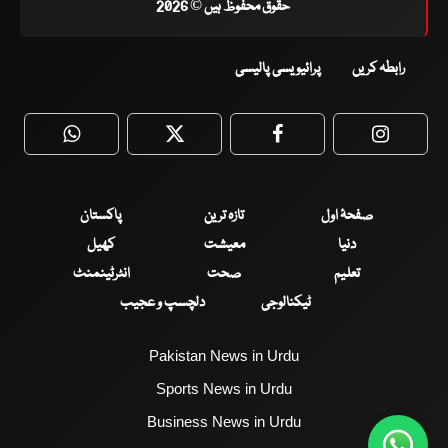
حقوق محفوظ ہیں © 2026
رابطہ کریں
پرائیویسی پالیسی
WhatsApp
Twitter
Facebook
Faceboo
صفحۂ اول
تازہ ترین
پاکستان
دنیا
معیشت
کھیل
تعلیم
صحت
انٹرٹینمنٹ
ٹیکنالوجی
دلچسپ و عجیب
Pakistan News in Urdu
Sports News in Urdu
Business News in Urdu