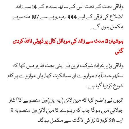
وفاقی بجٹ کے تحت اس کے ساتھ سندھ کے 14 سے زائد
اضلاع کی ترقی کے لیے 444 ارب روپے سے 107 منصوبے
مکمل ہوں گے۔
ہوشیار: 3 منٹ سے زائد کی موبائل کال پر ڈیوٹی نافذ کردی
گئی
وفاقی وزیر خزانہ شوکت ترین نے اپنی بجٹ تقریر میں کہا کہ
سکھر حیدرآباد موٹر وے اور سیالکوٹ کھاریاں موٹر وے پر کام
شروع کردیا گیا ہے۔
انہوں نے واضح کیا کہ مین لائن (ایم ایل) ون منصوبے کا آغاز
جولائی میں ہوگا جب کہ ریلوے کا مین لائن ون منصوبہ 9
ارب 30 کروڑ ڈالرز کی لاگت سے مکمل ہوگا۔