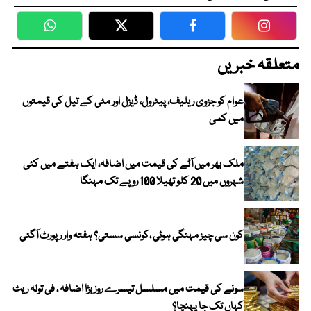
WhatsApp
Twitter
Facebook
Faceboo
متعلقہ خبریں
عوام کو جزوی ریلیف، پیٹرول، ڈیزل اور مٹی کے تیل کی قیمتوں
میں کمی
ملک بھر میں آٹے کی قیمت میں اضافہ، ایک ہفتے میں کئی
شہروں میں 20 کلو تھیلا 100 روپے تک مہنگا
کون سی چیز مہنگی ہوئی ،کونسی سستی؟ ہفتہ وار رپورٹ آگئی
سونے کی قیمت میں مسلسل تیسرے روز بڑا اضافہ ، فی تولہ ریٹ
کہاں تک جا پہنچا؟