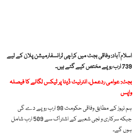
اسلام آباد: وفاقی بجٹ میں کراچی ٹرانسفارمیشن پلان کے لیے
739 ارب روپے مختص کیے گئے ہيں۔
بجٹ: عوامی ردعمل، انٹرنیٹ ڈیٹا پر ٹیکس لگانے کا فیصلہ
واپس
ہم نیوز کے مطابق وفاقی حکومت 98 ارب روپے دے گی
جبکہ سرکاری و نجی شعبے کے اشتراک سے 509 ارب شامل
ہوں گے۔