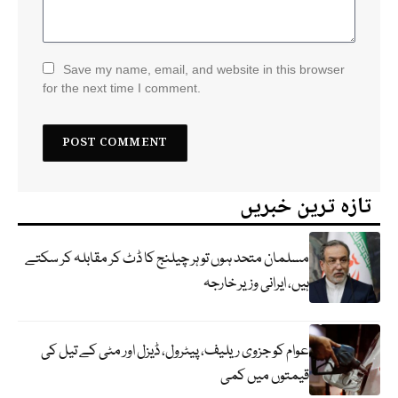
Save my name, email, and website in this browser
for the next time I comment.
تازہ ترین خبریں
مسلمان متحد ہوں تو ہر چیلنج کا ڈٹ کر مقابلہ کر سکتے
ہیں، ایرانی وزیر خارجہ
عوام کو جزوی ریلیف، پیٹرول، ڈیزل اور مٹی کے تیل کی
قیمتوں میں کمی