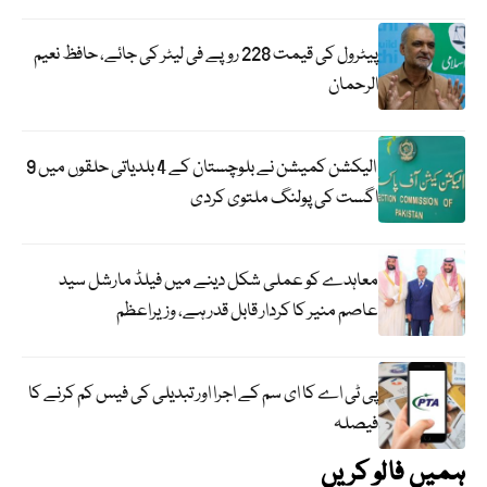
پیٹرول کی قیمت 228 روپے فی لیٹر کی جائے، حافظ نعیم
الرحمان
الیکشن کمیشن نے بلوچستان کے 4 بلدیاتی حلقوں میں 9
اگست کی پولنگ ملتوی کردی
معاہدے کو عملی شکل دینے میں فیلڈ مارشل سید
عاصم منیر کا کردار قابل قدر ہے، وزیراعظم
پی ٹی اے کا ای سم کے اجرا اور تبدیلی کی فیس کم کرنے کا
فیصلہ
ہمیں فالو کریں