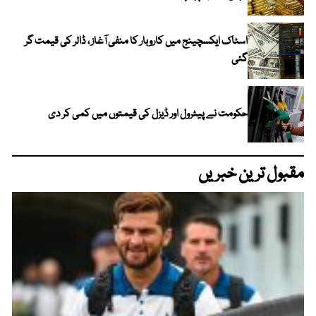
اسٹاک ایکسچینج میں کاروبار کا منفی آغاز ، ڈالر کی قیمت گر
گئی
حکومت نے پیٹرول اور ڈیزل کی قیمتوں میں کمی کر دی
مقبول ترین خبریں