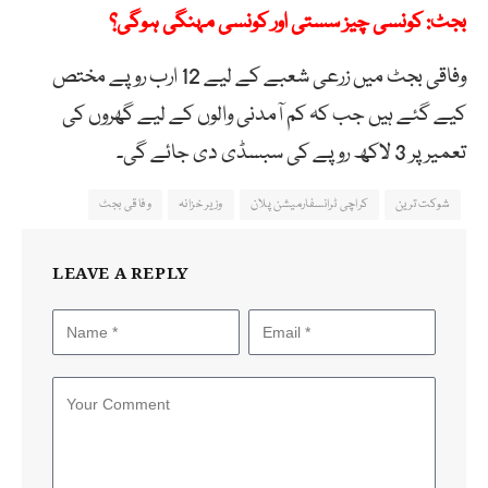
بجٹ: کونسی چیز سستی اور کونسی مہنگی ہوگی؟
وفاقی بجٹ میں زرعی شعبے کے لیے 12 ارب روپے مختص
کیے گئے ہیں جب کہ کم آمدنی والوں کے لیے گھروں کی
تعمیرپر 3 لاکھ روپے کی سبسڈی دی جائے گی۔
شوکت ترین
کراچی ٹرانسفارمیشن پلان
وزیر خزانہ
وفاقی بجٹ
LEAVE A REPLY