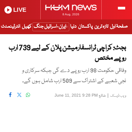
LIVE
8 Aug, 2026
صفحۂ اول
تازہ ترین
پاکستان
دنیا
ایران-اسرائیل جنگ
کھیل
انٹرٹینمنٹ
بجٹ: کراچی ٹرانسفارمیشن پلان کے لیے 739 ارب
روپے مختص
وفاقی حکومت 98 ارب روپے دے گی جبکہ سرکاری و
نجی شعبے کے اشتراک سے 509 ارب شامل ہوں گے۔
|
شائع
June 11, 2021 9:28 PM
ویب ڈیسک