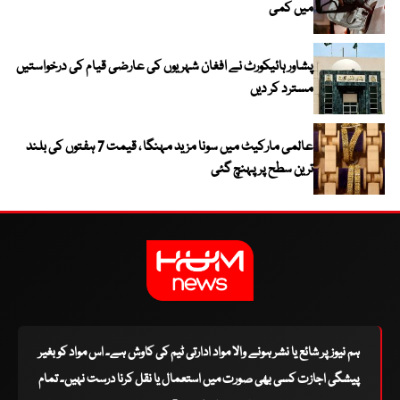
میں کمی
پشاور ہائیکورٹ نے افغان شہریوں کی عارضی قیام کی درخواستیں
مسترد کر دیں
عالمی مارکیٹ میں سونا مزید مہنگا ، قیمت 7 ہفتوں کی بلند
ترین سطح پر پہنچ گئی
ہم نیوز پر شائع یا نشر ہونے والا مواد ادارتی ٹیم کی کاوش ہے۔ اس مواد کو بغیر
پیشگی اجازت کسی بھی صورت میں استعمال یا نقل کرنا درست نہیں۔ تمام