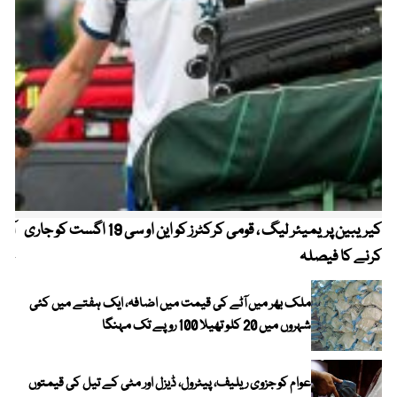
کیریبین پریمیئر لیگ ، قومی کرکٹرز کو این او سی 19 اگست کو جاری
آز
کرنے کا فیصلہ
چھی
ملک بھر میں آٹے کی قیمت میں اضافہ، ایک ہفتے میں کئی
شہروں میں 20 کلو تھیلا 100 روپے تک مہنگا
عوام کو جزوی ریلیف، پیٹرول، ڈیزل اور مٹی کے تیل کی قیمتوں