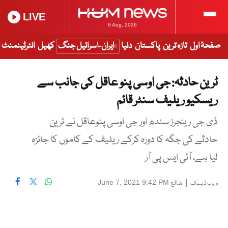
LIVE
6 Aug, 2026
صفحۂ اول
تازہ ترین
پاکستان
دنیا
ایران-اسرائیل جنگ
کھیل
انٹرٹینمنٹ
ٹرین حادثہ: جی اوسی پنو عاقل کی جانب سے
ریسکیو ریلیف سنٹر قائم
ڈی جی رینجرز سندھ اور جی اوسی پنوعاقل نے ٹرین
حادثے کی جگہ کا دورہ کرکے ریلیف کے کاموں کا جائزہ
لیا ہے، آئی ایس پی آر
|
شائع
June 7, 2021 9:42 PM
ویب ڈیسک