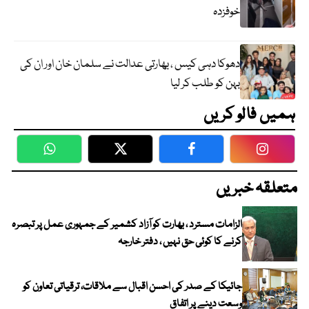
خوفزدہ
دھوکا دہی کیس ، بھارتی عدالت نے سلمان خان اور ان کی
بہن کو طلب کر لیا
ہمیں فالو کریں
WhatsApp
Twitter
Facebook
Faceboo
متعلقہ خبریں
الزامات مسترد ، بھارت کو آزاد کشمیر کے جمہوری عمل پر تبصرہ
کرنے کا کوئی حق نہیں ، دفتر خارجہ
جائیکا کے صدر کی احسن اقبال سے ملاقات، ترقیاتی تعاون کو
وسعت دینے پر اتفاق