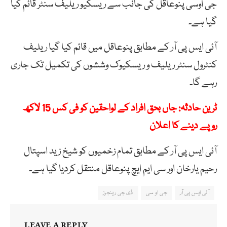
جی اوسی پنوعاقل کی جانب سے ریسکیو ریلیف سنٹر قائم کیا
گیا ہے۔
آئی ایس پی آر کے مطابق پنوعاقل میں قائم کیا گیا ریلیف
کنٹرول سنٹر ریلیف و ریسکیوک وششوں کی تکمیل تک جاری
رہے گا۔
ٹرین حادثہ: جاں بحق افراد کے لواحقین کو فی کس 15 لاکھ
روپے دینے کا اعلان
آئی ایس پی آر کے مطابق تمام زخمیوں کو شیخ زید اسپتال
رحیم یارخان اور سی ایم ایچ پنوعاقل منتقل کردیا گیا ہے۔
آئی ایس پی آر
جی او سی
ڈی جی رینجرز
LEAVE A REPLY