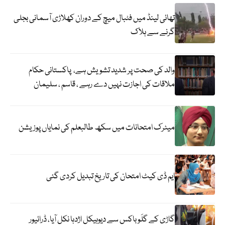
تھائی لینڈ میں فٹبال میچ کے دوران کھلاڑی آسمانی بجلی
گرنے سے ہلاک
والد کی صحت پر شدید تشویش ہے، پاکستانی حکام
ملاقات کی اجازت نہیں دے رہے ، قاسم ، سلیمان
میٹرک امتحانات میں سکھ طالبعلم کی نمایاں پوزیشن
ایم ڈی کیٹ امتحان کی تاریخ تبدیل کردی گئی
گاڑی کے گلَو باکس سے دیوہیکل اژدہا نکل آیا، ڈرائیور