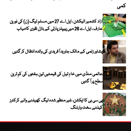
کمی
آزاد کشمیر الیکشن ، ایل اے 27 میں مسلم لیگ (ن) کی نورین
عارف ، ایل اے 28 میں پیپلز پارٹی کے بازل نقوی کامیاب
پشاور زلمی کے مالک جاوید آفریدی کی والدہ انتقال کر گئیں
عالمی منڈی میں خام تیل کی قیمتیں تین ہفتوں کی کم ترین
سطح پر آ گئیں
پی سی بی کا ایکشن، غیر منظور شدہ لیگ کھیلنے والے کرکٹرز
کیلئے سخت وارننگ