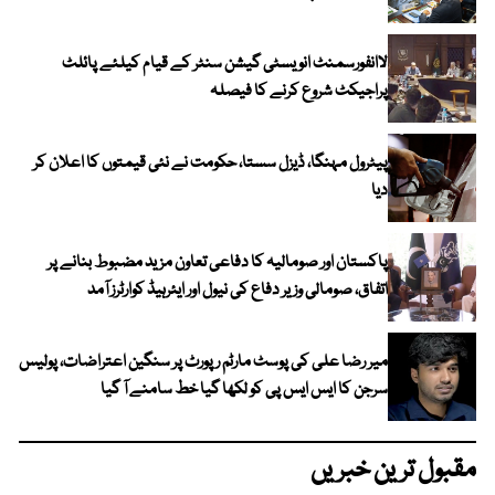
لاانفورسمنٹ انویسٹی گیشن سنٹر کے قیام کیلئے پائلٹ
پراجیکٹ شروع کرنے کا فیصلہ
پیٹرول مہنگا، ڈیزل سستا، حکومت نے نئی قیمتوں کا اعلان کر
دیا
پاکستان اور صومالیہ کا دفاعی تعاون مزید مضبوط بنانے پر
اتفاق، صومالی وزیر دفاع کی نیول اور ایئرہیڈ کوارٹرز آمد
میر رضا علی کی پوسٹ مارٹم رپورٹ پر سنگین اعتراضات، پولیس
سرجن کا ایس ایس پی کو لکھا گیا خط سامنے آ گیا
مقبول ترین خبریں