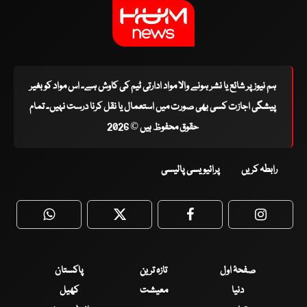
ہم نیوز پر شائع یا نشر ہونے والا مواد ادارتی ٹیم کی کاوش ہے۔ اس مواد کو بغیر
پیشگی اجازت کسی بھی صورت میں استعمال یا نقل کرنا درست نہیں۔ تمام
حقوق محفوظ ہیں © 2026
رابطہ کریں
پرائیویسی پالیسی
WhatsApp
Twitter
Facebook
Faceboo
صفحۂ اول
تازہ ترین
پاکستان
دنیا
معیشت
کھیل