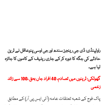
راولپنڈی: ڈی جی رینجرز سندھ اور جی اوسی پنوعاقل نے ٹرین
حادثے کی جگہ کا دورہ کر کے جاری ریلیف کے کاموں کا جائزہ
لیا ہے۔
گھوٹکی: ٹرینوں میں تصادم، 40 افراد جاں بحق ،100 سے زائد
زخمی
پاک فوج کے شعبہ تعلقات عامہ (آئی ایس پی آر) کے مطابق