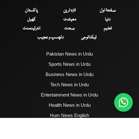
صفحۂ اول
تازہ ترین
پاکستان
دنیا
معیشت
کھیل
تعلیم
صحت
انٹرٹینمنٹ
ٹیکنالوجی
دلچسپ و عجیب
Pakistan News in Urdu
Sports News in Urdu
Business News in Urdu
Tech News in Urdu
Entertainment News in Urdu
Health News in Urdu
Hum News English