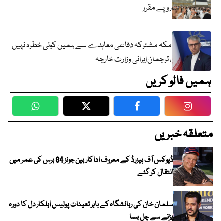
روپے مقرر
مکہ مشترکہ دفاعی معاہدے سے ہمیں کوئی خطرہ نہیں
، ترجمان ایرانی وزارت خارجہ
ہمیں فالو کریں
WhatsApp
Twitter
Facebook
Faceboo
متعلقہ خبریں
ڈیوکس آف ہیزرڈ کے معروف اداکار بین جونز 84 برس کی عمر میں
انتقال کر گئے
سلمان خان کی رہائشگاہ کے باہر تعینات پولیس اہلکار دل کا دورہ
پڑنے سے چل بسا