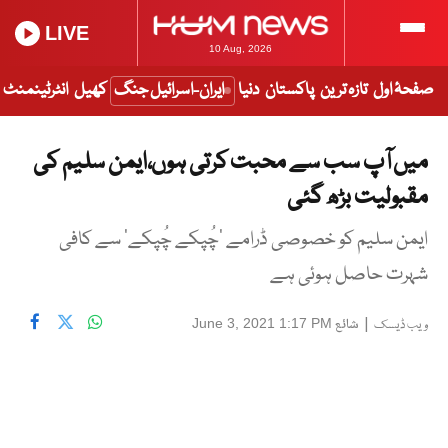
LIVE
10 Aug, 2026
صفحۂ اول
تازہ ترین
پاکستان
دنیا
ایران-اسرائیل جنگ
کھیل
انٹرٹینمنٹ
میں آپ سب سے محبت کرتی ہوں،ایمن سلیم کی
مقبولیت بڑھ گئی
ایمن سلیم کو خصوصی ڈرامے ’چُپکے چُپکے‘ سے کافی
شہرت حاصل ہوئی ہے
|
شائع
June 3, 2021 1:17 PM
ویب ڈیسک