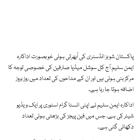
پاکستان شوبز انڈسٹری کی اُبھرتی ہوئی خوبصورت اداکارہ
ایمن سلیم آج کل سوشل میڈیا صارفین کی خصوصی توجہ کا
مرکز بنی ہوئی ہیں اور ان کے مداحوں کی تعداد میں روز بروز
اضافہ ہوتا جا رہا ہے۔
اداکارہ ایمن سلیم نے اپنی انسٹا گرام اسٹوری پر ایک ویڈیو
شیئر کی ہے، جس میں فین پیجز کی بڑھتی ہوئی تعداد
دکھائی گئی ہے۔