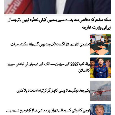
مکہ مشترکہ دفاعی معاہدے سے ہمیں کوئی خطرہ نہیں ، ترجمان
4 روز میں سونے کی قیمت میں بڑا اضافہ
ایرانی وزارت خارجہ
تعلیمی ادارے 24 اگست تک بند رہیں گے، رانا سکندر حیات
ورلڈ کپ 2027 کے میزبان ممالک کے درمیان ٹی ٹوئنٹی سیریز
کا اعلان
یکے بعد دیگرے 2 ہیلی کاپٹر گر کر تباہ؛ متعدد ہلاکتیں
فوجی کارروائی کے بجائے تہران پر معاشی دباؤ کو ترجیح دے رہے