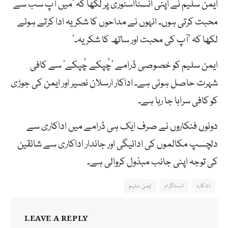
ایمن سلیم نے اپنی انسٹااسٹوری پر لکھا کہ ’میں آپ سب سے
محبت کرتی ہوں۔ انہوں نے مداحوں کا شکریہ ادا کرتے ہوئے
لکھا کہ ’آپ کی محبت اور ساتھ کا شکریہ۔‘
ایمن سلیم کو خصوصی ڈرامے ’چُپکے چُپکے‘ سے کافی
شہرت حاصل ہوئی ہے۔ اداکار ارسلان نصیر اور ایمن کی جوڑی
کو کافی سراہا جا رہا ہے۔
دونوں فنکاروں نے صرف ایک ہی ڈرامے میں اداکاری سے
دلچسپ مکالموں کی ادائیگی اور جاندار اداکاری سے شائقین
کی توجہ اپنی جانب مبذول کروالی ہے۔
اداکارہ
انسٹاگرام
ایمن سلیم
LEAVE A REPLY