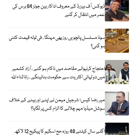
ڈیوکس آف ہیزرڈ کے معروف اداکار بین جونز 84 برس کی
عمر میں انتقال کر گئے
سونا مسلسل پانچویں روز بھی مہنگا ، فی تولہ قیمت کتنی
ہو گئی؟
احتجاج کرنیوالے مقاصد میں ناکام ہو گئے ، آزاد کشمیر
میں دو تہائی اکثریت سے حکومت بنائینگے ، رانا ثناء اللہ
میر رضا کیس؛ شرجیل میمن نے اپنے اور بیٹے کے خلاف
سوشل میڈیا مہم چلانے کا الزام کس پر لگایا؟
اگلے سال کیلئے 40 روزہ حج اسکیم کا پیکیج 12 لاکھ