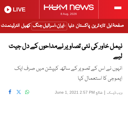
LIVE
8 Aug, 2026
صفحۂ اول
تازہ ترین
پاکستان
دنیا
ایران-اسرائیل جنگ
کھیل
انٹرٹینمنٹ
نیمل خاور کی نئی تصاویر نےمداحوں کے دل جیت
لیے
انہوں نے اس کے تصویر کے ساتھ کیپشن میں صرف ایک
ایموجی کا استعمال کیا
|
شائع
June 1, 2021 2:57 PM
ویب ڈیسک