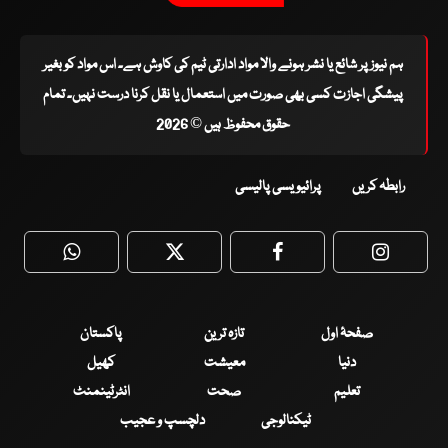
ہم نیوز پر شائع یا نشر ہونے والا مواد ادارتی ٹیم کی کاوش ہے۔ اس مواد کو بغیر
پیشگی اجازت کسی بھی صورت میں استعمال یا نقل کرنا درست نہیں۔ تمام
حقوق محفوظ ہیں © 2026
رابطہ کریں
پرائیویسی پالیسی
WhatsApp
Twitter
Facebook
Faceboo
صفحۂ اول
تازہ ترین
پاکستان
دنیا
معیشت
کھیل
تعلیم
صحت
انٹرٹینمنٹ
ٹیکنالوجی
دلچسپ و عجیب