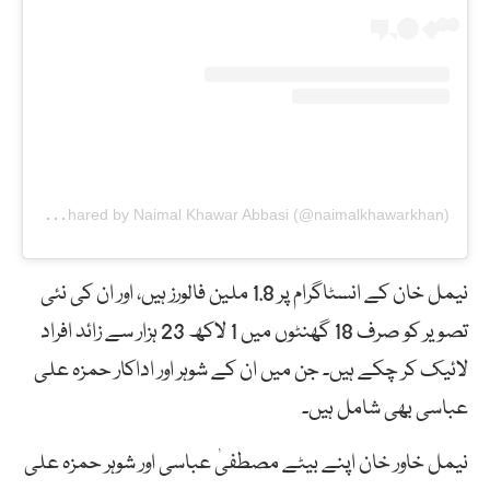
A
post shared by Naimal Khawar Abbasi (@naimalkhawarkhan)
نیمل خان کے انسٹاگرام پر 1.8 ملین فالورز ہیں، اور ان کی نئی
تصویر کو صرف 18 گھنٹوں میں 1 لاکھ 23 ہزار سے زائد افراد
لائیک کر چکے ہیں۔ جن میں ان کے شوہر اور اداکار حمزہ علی
عباسی بھی شامل ہیں۔
نیمل خاور خان اپنے بیٹے مصطفیٰ عباسی اور شوہر حمزہ علی