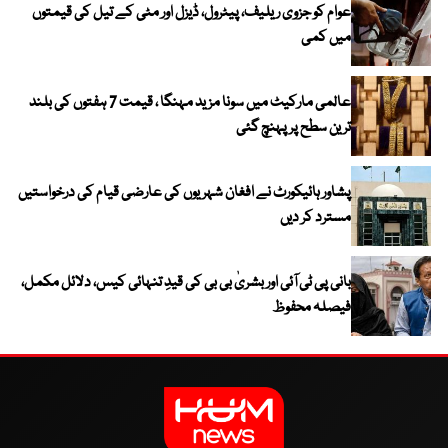
عوام کو جزوی ریلیف، پیٹرول، ڈیزل اور مٹی کے تیل کی قیمتوں
میں کمی
عالمی مارکیٹ میں سونا مزید مہنگا ، قیمت 7 ہفتوں کی بلند
ترین سطح پر پہنچ گئی
پشاور ہائیکورٹ نے افغان شہریوں کی عارضی قیام کی درخواستیں
مسترد کر دیں
بانی پی ٹی آئی اور بشریٰ بی بی کی قیدِ تنہائی کیس، دلائل مکمل،
فیصلہ محفوظ