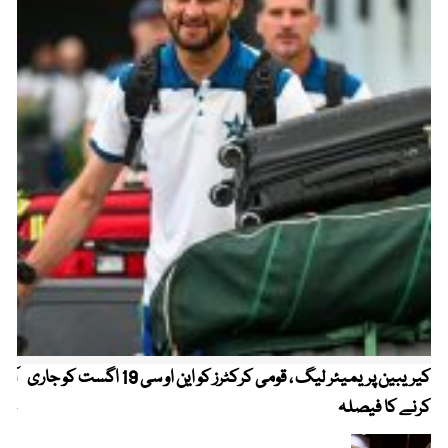
کیریبین پریمیئر لیگ ، قومی کرکٹرز کو این او سی 19 اگست کو جاری
آز
کرنے کا فیصلہ
چھی