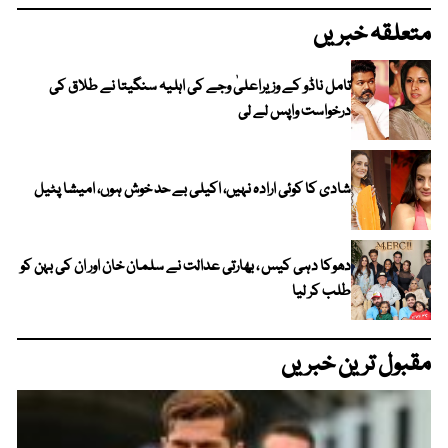
متعلقہ خبریں
تامل ناڈو کے وزیراعلیٰ وجے کی اہلیہ سنگیتا نے طلاق کی
درخواست واپس لے لی
شادی کا کوئی ارادہ نہیں، اکیلی بے حد خوش ہوں، امیشا پٹیل
دھوکا دہی کیس ، بھارتی عدالت نے سلمان خان اور ان کی بہن کو
طلب کر لیا
مقبول ترین خبریں