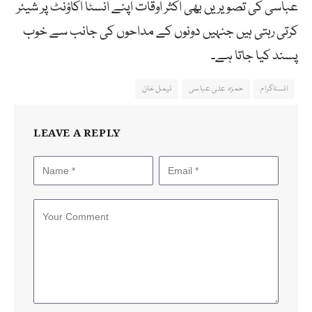
عباسی کی تصویریں بھی اکثر اوقات اپنے انسٹا اکاؤنٹ پر شیئر
کرتی رہتی ہیں جنہیں دونوں کے مداحوں کی جانب سے خوب
پسند کیا جاتا ہے۔
انسٹاگرام
حمزہ علی عباسی
نیمل خان
LEAVE A REPLY