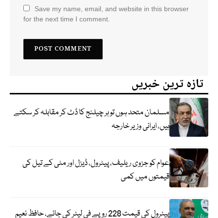
Save my name, email, and website in this browser
for the next time I comment.
تازہ ترین خبریں
مسلمان متحد ہوں تو ہر چیلنج کا ڈٹ کر مقابلہ کر سکتے
ہیں، ایرانی وزیر خارجہ
عوام کو جزوی ریلیف، پیٹرول، ڈیزل اور مٹی کے تیل کی
قیمتوں میں کمی
پیٹرول کی قیمت 228 روپے فی لیٹر کی جائے، حافظ نعیم