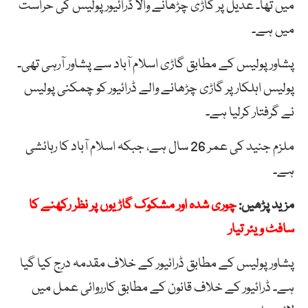
میں
تھا
۔
عدیل
پر
گاڑی
چڑھانے
والا
ڈرائیور
پولیس
کی
حراست
میں
ہے۔
پشاور پولیس کے مطابق گاڑی اسلام آباد سے پشاور آرہی تھی۔
پولیس اہلکار پر گاڑی چڑھانے والے ڈرائیور کو چمکنی پولیس
نے گرفتار کرلیا ہے۔
ملزم جنید کی عمر 26 سال ہے، جبکہ اسلام آباد کا رہائشی
ہے۔
مزید پڑھیں:
چوری شدہ اور مشکوک گاڑیوں پر نظر رکھنے کا
سافٹ ویئر تیار
پشاور پولیس کے مطابق ڈرائیور کے خلاف مقدمہ درج کیا گیا
ہے۔ ڈرائیور کے خلاف قانون کے مطابق کارروائی عمل میں