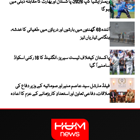
ویمنز ایشیا کپ 2026، پاکستان اور بھارت کا مقابلہ دبئی میں
ہو گا
آئندہ 48 گھنٹوں میں بارشوں اور دریاؤں میں طغیانی کا خدشہ،
ہنگامی تیاریاں تیز
پاکستان کیخلاف ٹیسٹ سیریز ، انگلینڈ کا 16 رکنی اسکواڈ
سامنے آ گیا
فیلڈ مارشل سید عاصم منیر اور صومالیہ کے وزیر دفاع کی
ملاقات، دفاعی تعاون اور استعدادِ کار بڑھانے کے عزم کا اعادہ