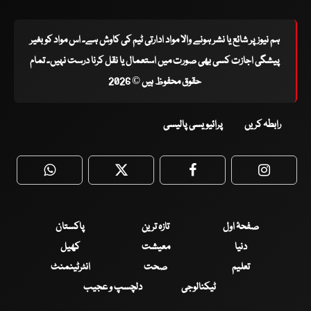
ہم نیوز پر شائع یا نشر ہونے والا مواد ادارتی ٹیم کی کاوش ہے۔ اس مواد کو بغیر
پیشگی اجازت کسی بھی صورت میں استعمال یا نقل کرنا درست نہیں۔ تمام
حقوق محفوظ ہیں © 2026
رابطہ کریں
پرائیویسی پالیسی
WhatsApp
Twitter
Facebook
Faceboo
صفحۂ اول
تازہ ترین
پاکستان
دنیا
معیشت
کھیل
تعلیم
صحت
انٹرٹینمنٹ
ٹیکنالوجی
دلچسپ و عجیب