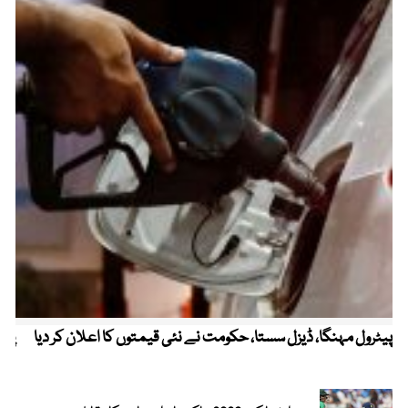
پیٹرول مہنگا، ڈیزل سستا، حکومت نے نئی قیمتوں کا اعلان کر دیا
پنج