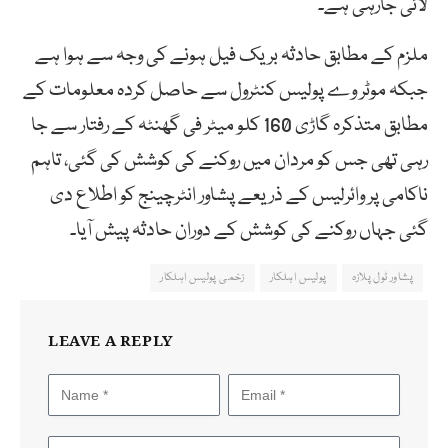
لائی جارہی ہے۔
ملزم کے مطابق حادثہ بریک فیل ہونے کی وجہ سے ہوا ہے
جبکہ موٹر وے پولیس کنٹرول سے حاصل کردہ معلومات کے
مطابق متذکرہ گاڑی 160 کلو میٹر فی گھنٹہ کے رفتار سے جا
رہی تھی جس کو مردان میں روکنے کی کوشش کی گئی، تاہم
ناکامی پر وائرلیس کے ذریعے پشاور انٹرچینج کو اطلاع دی
گئی جہاں روکنے کی کوشش کے دوران حادثہ پیش آیا۔
پشاور ٹول پلازہ
پولیس اہلکار
زخمی پولیس اہلکار
LEAVE A REPLY