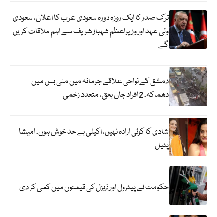
ترک صدر کا ایک روزہ دورہ سعودی عرب کا اعلان، سعودی
ولی عہد اور وزیراعظم شہباز شریف سے اہم ملاقات کریں
گے
دمشق کے نواحی علاقے جرمانہ میں منی بس میں
دھماکہ، 2 افراد جاں بحق، متعدد زخمی
شادی کا کوئی ارادہ نہیں، اکیلی بے حد خوش ہوں، امیشا
پٹیل
حکومت نے پیٹرول اور ڈیزل کی قیمتوں میں کمی کر دی