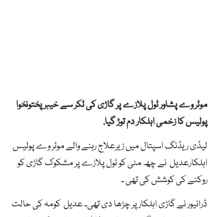
موٹر
وے
پشاور
ٹول
پلازے
پر
گاڑی
کی
ٹکر
سے
خیبر پختونخوا
پولیس کا
زخمی
اہلکار
دم
توڑ
گیا.
لیڈی
ریڈنگ
اسپتال
میں
زیرعلاج
رہنے
والے
موٹر
وے
پولیس
اہلکار
عدیل
نے
چھ
مئی
کو
ٹول
پلازے
پر
مشکوک
گاڑی
کو
روکنے
کی
کوشش
کی
تھی
۔
ڈرائیور
نے
گاڑی
اہلکار
پر
چڑھا
دی تھی
۔
عدیل
کومہ
کی
حالت