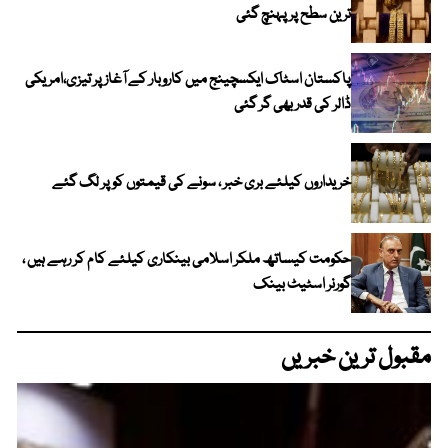
ترین سطح پر پہنچ گئی
پاکستان اسٹاک ایکسچینج میں کاروبار کے آغاز پر تیزی،امریکی
ڈالر کی قدر بھی گر گئی
خریداروں کیلئے بری خبر ، سونے کی قیمتوں کو پر لگ گئے
حکومت کیساتھ ملکر اسلامی بینکاری کیلئے کام کر رہے ہیں ،
گورنر اسٹیٹ بینک
مقبول ترین خبریں