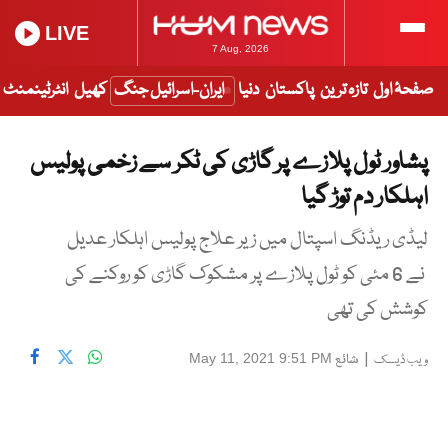
LIVE
7 Aug, 2026
صفحۂ اول
تازہ ترین
پاکستان
دنیا
ایران-اسرائیل جنگ
کھیل
انٹرٹینمنٹ
پشاور ٹول پلازے پر گاڑی کی ٹکر سے زخمی پولیس
اہلکار دم توڑ گیا
لیڈی ریڈنگ اسپتال میں زیر علاج پولیس اہلکار عدیل
نے 6 مئی کو ٹول پلازے پر مشکوک گاڑی کو روکنے کی
کوشش کی تھی
|
شائع
May 11, 2021 9:51 PM
ویب ڈیسک