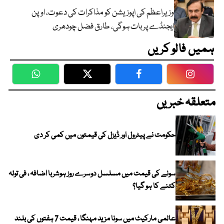
وزیراعظم کی اپوزیشن کو مذاکرات کی دعوت، اوپن
ایجنڈے پر بات ہوگی، طارق فضل چودھری
ہمیں فالو کریں
WhatsApp
Twitter
Facebook
Faceboo
متعلقہ خبریں
حکومت نے پیٹرول اور ڈیزل کی قیمتوں میں کمی کر دی
سونے کی قیمت میں مسلسل دوسرے روز ہوشربا اضافہ ، فی تولہ
کتنے کا ہو گیا؟
عالمی مارکیٹ میں سونا مزید مہنگا ، قیمت 7 ہفتوں کی بلند