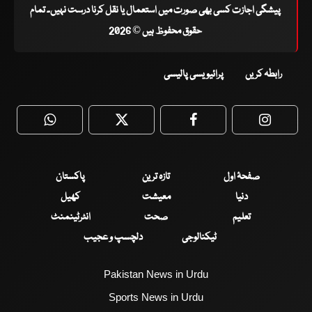
پیشگی اجازت کسی بھی صورت میں استعمال یا نقل کرنا درست نہیں۔ تمام
حقوق محفوظ ہیں © 2026
رابطہ کریں
پرائیویسی پالیسی
WhatsApp
Twitter
Facebook
Faceboo
صفحۂ اول
تازہ ترین
پاکستان
دنیا
معیشت
کھیل
تعلیم
صحت
انٹرٹینمنٹ
ٹیکنالوجی
دلچسپ و عجیب
Pakistan News in Urdu
Sports News in Urdu