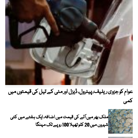
عوام کو جزوی ریلیف، پیٹرول، ڈیزل اور مٹی کے تیل کی قیمتوں میں
4 روز میں سونے کی قیمت میں بڑا اضافہ
کمی
ملک بھر میں آٹے کی قیمت میں اضافہ، ایک ہفتے میں کئی
شہروں میں 20 کلو تھیلا 100 روپے تک مہنگا