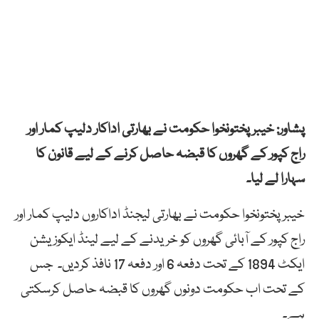
پشاور: خیبر پختونخوا حکومت نے بھارتی اداکار دلیپ کمار اور
راج کپور کے گھروں کا قبضہ حاصل کرنے کے لیے قانون کا
سہارا لے لیا۔
خیبرپختونخوا حکومت نے بھارتی لیجنڈ اداکاروں دلیپ کمار اور
راج کپور کے آبائی گھروں کو خریدنے کے لیے لینڈ ایکوزیشن
ایکٹ 1894 کے تحت دفعہ 6 اور دفعہ 17 نافذ کردیں۔ جس
کے تحت اب حکومت دونوں گھروں کا قبضہ حاصل کرسکتی
ہے۔