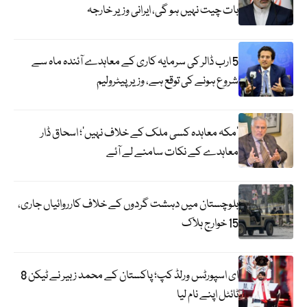
بات چیت نہیں ہو گی، ایرانی وزیر خارجہ
5 ارب ڈالر کی سرمایہ کاری کے معاہدے آئندہ ماہ سے
شروع ہونے کی توقع ہے، وزیر پیٹرولیم
‘مکہ معاہدہ کسی ملک کے خلاف نہیں’؛ اسحاق ڈار
معاہدے کے نکات سامنے لے آئے
بلوچستان میں دہشت گردوں کے خلاف کارروائیاں جاری،
15 خوارج ہلاک
ای اسپورٹس ورلڈ کپ؛ پاکستان کے محمد زبیر نے ٹیکن 8
ٹائٹل اپنے نام لیا