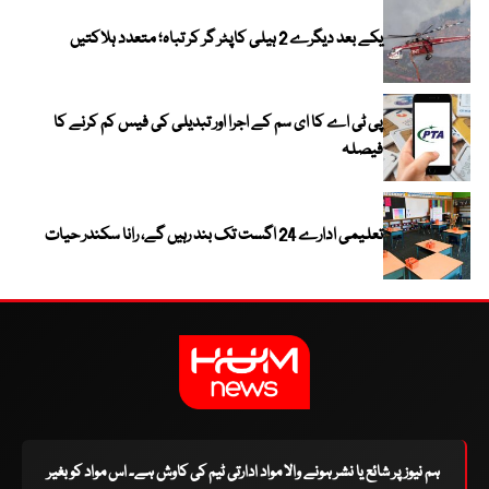
یکے بعد دیگرے 2 ہیلی کاپٹر گر کر تباہ؛ متعدد ہلاکتیں
پی ٹی اے کا ای سم کے اجرا اور تبدیلی کی فیس کم کرنے کا
فیصلہ
تعلیمی ادارے 24 اگست تک بند رہیں گے، رانا سکندر حیات
ہم نیوز پر شائع یا نشر ہونے والا مواد ادارتی ٹیم کی کاوش ہے۔ اس مواد کو بغیر