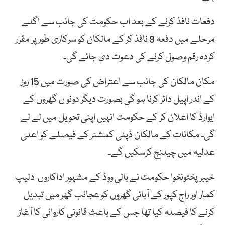
دفعات نافذ کرنے کے بعد اب حکومت کی جانب سے اگلے
مرحلے میں دفعہ 9 نافذ کر کے مالکان کو سرکاری طور پر مقرر
کردہ رقم وصول کرنے کی دعوت دی جائے گی۔
مکان مالکان کی جانب سے اعتراض کی صورت میں 15 روز
کے اندر اپیل دائر کرنا ہو گی بصورت دیگر دونو ں گھروں کے
ایوارڈ کا اعلان کر کے حکومت انہیں اپنی تحویل میں لے لے
گی۔ مکانات کے مالکان ڈپٹی کمشنر کے فیصلے کو اعلی
عدلیہ میں چیلنج کرسکیں گے۔
خیبر پختونخوا حکومت نے بالی ووڈ کے مشہور اداکاروں دلیپ
کمار اور راج کپور کے آبائی گھروں کو عجائب گھر میں تبدیل
کرنے کا فیصلہ کیا تھا جس کے باعث قانونی کاروائی کا آغاز