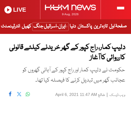
LIVE
9 Aug, 2026
صفحۂ اول
تازہ ترین
پاکستان
دنیا
ایران-اسرائیل جنگ
کھیل
انٹرٹینمنٹ
دلیپ کمار، راج کپور کے گھر خریدنے کیلئے قانونی
کارروائی کا آغاز
حکومت نے دلیپ کمار اور راج کپور کے آبائی گھروں کو
عجائب گھر میں تبدیل کرنے کا فیصلہ کیا تھا۔
|
شائع
April 6, 2021 11:47 AM
ویب ڈیسک