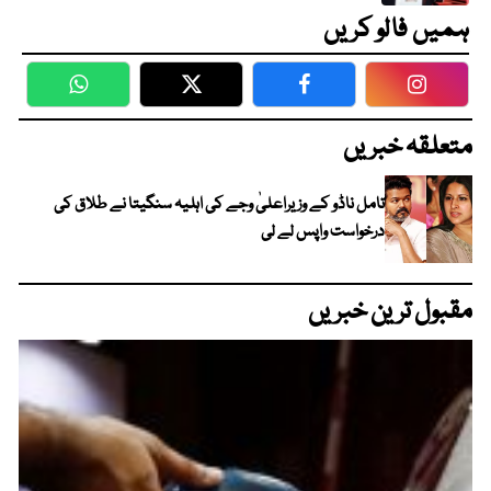
ہمیں فالو کریں
WhatsApp
Twitter
Facebook
Faceboo
متعلقہ خبریں
تامل ناڈو کے وزیراعلیٰ وجے کی اہلیہ سنگیتا نے طلاق کی
درخواست واپس لے لی
مقبول ترین خبریں