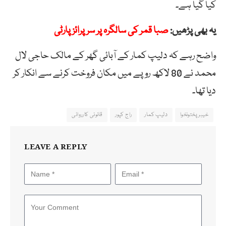
کیا گیا ہے۔
یہ بھی پڑھیں:
صبا قمر کی سالگرہ پر سرپرائز پارٹی
واضح رہے کہ دلیپ کمار کے آبائی گھر کے مالک حاجی لال
محمد نے 80 لاکھ روپے میں مکان فروخت کرنے سے انکار کر
دیا تھا۔
خیبر پختونخوا
دلیپ کمار
راج کپور
قانونی کارروائی
LEAVE A REPLY