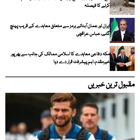
کرنے کا فیصلہ
ایران اور عمان آبنائے ہرمز سے متعلق معاہدے کے قریب پہنچ
گئے، عباس عراقچی
مکہ دفاعی معاہدے کا اسلامی ممالک کی جانب سے بھرپور
خیرمقدم، اہم پیشرفت قرار دے دیا
مقبول ترین خبریں