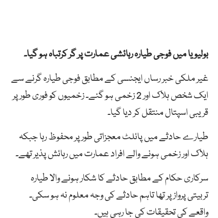
بولیویا میں فوجی طیارہ رہائشی عمارت پر گر کرتباہ ہو گیا۔
غیر ملکی خبر رساں ایجنسی کے مطابق فوجی طیارہ گرنے سے
ایک شخص ہلاک اور 2 زخمی ہو گئے۔ زخمیوں کو فوری طور پر
قریبی اسپتال منتقل کر دیا گیا۔
طیارے حادثے میں پائلٹ معجزاتی طور پر محفوظ رہا جبکہ
ہلاک اور زخمی ہونے والے افراد عمارت میں رہائش پذیر تھے۔
سرکاری حکام کے مطابق حادثے کا شکار ہونے والا طیارہ
تربیتی پرواز پر تھا تاہم حادثے کی وجہ معلوم نہ ہو سکی۔
واقعے کی تحقیقات کی جا رہی ہیں۔