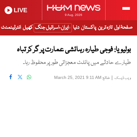
LIVE
9 Aug, 2026
صفحۂ اول
تازہ ترین
پاکستان
دنیا
ایران-اسرائیل جنگ
کھیل
انٹرٹینمنٹ
بولیویا: فوجی طیارہ رہائشی عمارت پر گر کر تباہ
طیارے حادثے میں پائلٹ معجزاتی طور پر محفوظ رہا۔
|
شائع
March 25, 2021 9:11 AM
ویب ڈیسک