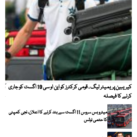
کیریبین پریمیئر لیگ ، قومی کرکٹرز کو این او سی 19 اگست کو جاری
آز
کرنے کا فیصلہ
چھی
میٹرو بس سروس 11 اگست سے بند کرنے کا اعلان، نجی کمپنی
کا حتمی نوٹس