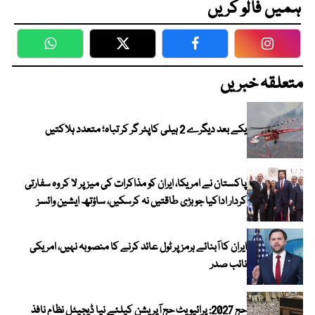
ہمیں فالو کریں
WhatsApp
Twitter
Facebook
Faceboo
متعلقہ خبریں
یکے بعد دیگرے 2 ہیلی کاپٹر گر کر تباہ؛ متعدد ہلاکتیں
پاکستان نے امریکا، ایران کو مذاکرات کی میز پر لا کر وہ سفارتی
کردار اداکیا جو بڑی طاقتیں نہ کرسکیں، ساؤتھ ایشین وائسز
ایران کا آبنائے ہرمز پر ٹول عائد کرنے کا منصوبہ نہیں، امریکی
نائب صدر
حج 2027: پرائیویٹ حج آپریشن کیلئے نیا ڈیجیٹل نظام نافذ