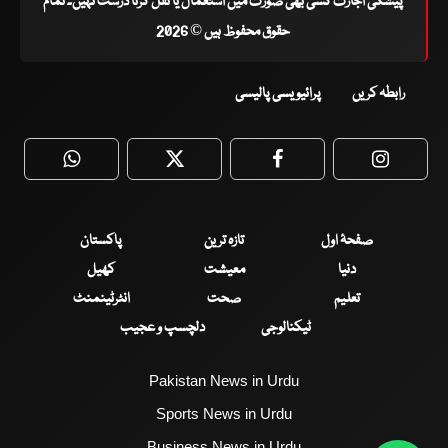
پیشگی اجازت کسی بھی صورت میں استعمال یا نقل کرنا درست نہیں۔ تمام
حقوق محفوظ ہیں © 2026
رابطہ کریں
پرائیویسی پالیسی
WhatsApp
Twitter
Facebook
Faceboo
صفحۂ اول
تازہ ترین
پاکستان
دنیا
معیشت
کھیل
تعلیم
صحت
انٹرٹینمنٹ
ٹیکنالوجی
دلچسپ و عجیب
Pakistan News in Urdu
Sports News in Urdu
Business News in Urdu