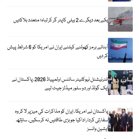
یکے بعد دیگرے 2 ہیلی کاپٹر گر کر تباہ؛ متعدد ہلاکتیں
آبنائے ہرمز کھولنے کیلئے ایران نے امریکا کو 6 شرائط پیش
کر دیں
انٹرنیشنل نیوکلیئر سائنس اولمپیاڈ 2026، پاکستان نے
ایک گولڈ اور دو سلور میڈلز جیت لیے
پاکستان نے امریکا، ایران کو مذاکرات کی میز پر لا کر وہ
سفارتی کردار اداکیا جو بڑی طاقتیں نہ کرسکیں، ساؤتھ
ایشین وائسز