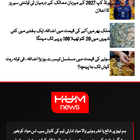
ورلڈ کپ 2027 کے میزبان ممالک کے درمیان ٹی ٹوئنٹی سیریز
کا اعلان
ملک بھر میں آٹے کی قیمت میں اضافہ، ایک ہفتے میں کئی
شہروں میں 20 کلو تھیلا 100 روپے تک مہنگا
سونے کی قیمت میں مسلسل تیسرے روز بڑا اضافہ ، فی تولہ ریٹ
کہاں تک جا پہنچا؟
ہم نیوز پر شائع یا نشر ہونے والا مواد ادارتی ٹیم کی کاوش ہے۔ اس مواد کو بغیر