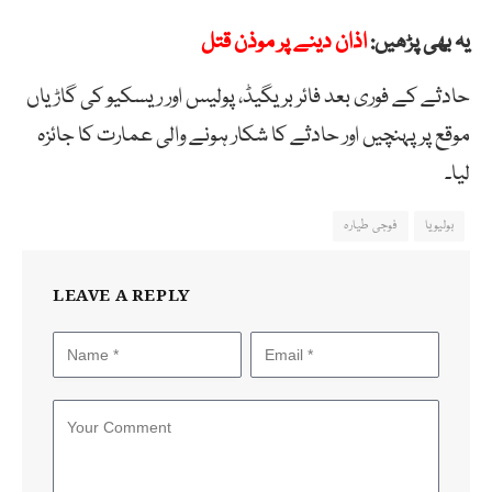
یہ بھی پڑھیں:
اذان دینے پر موذن قتل
حادثے کے فوری بعد فائر بریگیڈ، پولیس اور ریسکیو کی گاڑیاں
موقع پر پہنچیں اور حادثے کا شکار ہونے والی عمارت کا جائزہ
لیا۔
بولیویا
فوجی طیارہ
LEAVE A REPLY