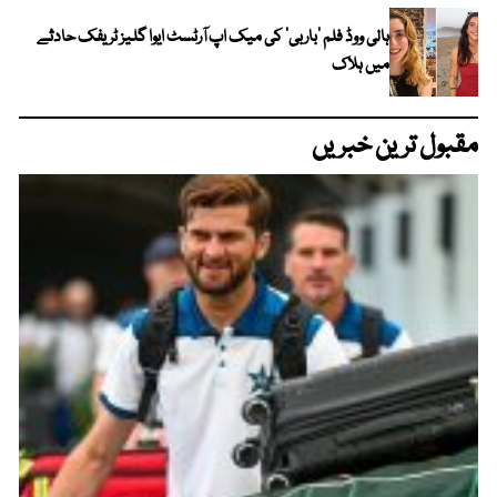
ہالی ووڈ فلم ’باربی‘ کی میک اپ آرٹسٹ ایوا گلیز ٹریفک حادثے
میں ہلاک
مقبول ترین خبریں