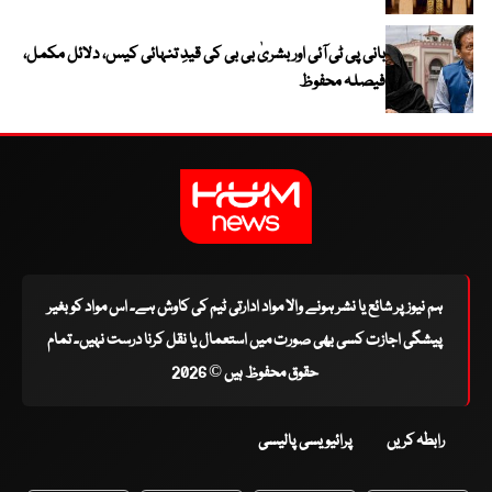
بانی پی ٹی آئی اور بشریٰ بی بی کی قیدِ تنہائی کیس، دلائل مکمل،
فیصلہ محفوظ
ہم نیوز پر شائع یا نشر ہونے والا مواد ادارتی ٹیم کی کاوش ہے۔ اس مواد کو بغیر
پیشگی اجازت کسی بھی صورت میں استعمال یا نقل کرنا درست نہیں۔ تمام
حقوق محفوظ ہیں © 2026
رابطہ کریں
پرائیویسی پالیسی