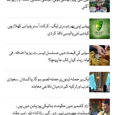
آگئی
پہلے اپنی پھر دوسری لیگ ، کرکٹ آسٹریلیا نے کھلاڑیوں
کیلئے نئی پالیسی نافذ کر دی
سونے کی قیمت میں مسلسل تیسرے روز بڑا اضافہ ، فی
تولہ ریٹ کہاں تک جا پہنچا؟
ایک پر حملہ تینوں پر حملہ تصور ہو گا، پاکستان ، سعودی
عرب اور ترکیہ کے درمیان دفاعی معاہدہ
آزاد کشمیر میں حکومت بنانیکی پوزیشن میں ہیں ،
مینڈیٹ چھیننے نہیں دیں گے ، رانا ثناء اللہ ، امیر مقام