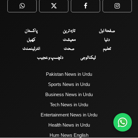
WhatsApp
Twitter
Facebook
Faceboo
صفحۂ اول
تازہ ترین
پاکستان
دنیا
معیشت
کھیل
تعلیم
صحت
انٹرٹینمنٹ
ٹیکنالوجی
دلچسپ و عجیب
Pakistan News in Urdu
Sports News in Urdu
Business News in Urdu
Tech News in Urdu
Entertainment News in Urdu
Health News in Urdu
Hum News English