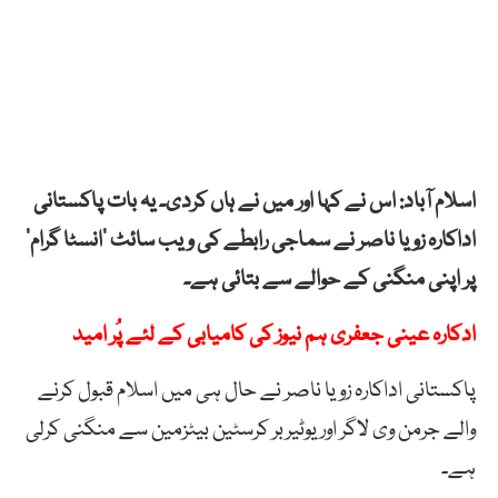
اسلام آباد: اس نے کہا اور میں نے ہاں کردی۔ یہ بات پاکستانی
اداکارہ زویا ناصر نے سماجی رابطے کی ویب سائٹ ’انسٹا گرام‘
پر اپنی منگنی کے حوالے سے بتائی ہے۔
ادکارہ عینی جعفری ہم نیوز کی کامیابی کے لئے پُر امید
پاکستانی اداکارہ زویا ناصر نے حال ہی میں اسلام قبول کرنے
والے جرمن وی لاگر اور یوٹیربر کرسٹین بیٹزمین سے منگنی کرلی
ہے۔