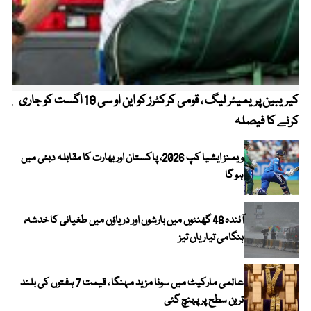
کیریبین پریمیئر لیگ ، قومی کرکٹرز کو این او سی 19 اگست کو جاری
پیٹ
کرنے کا فیصلہ
ویمنز ایشیا کپ 2026، پاکستان اور بھارت کا مقابلہ دبئی میں
ہو گا
آئندہ 48 گھنٹوں میں بارشوں اور دریاؤں میں طغیانی کا خدشہ،
ہنگامی تیاریاں تیز
عالمی مارکیٹ میں سونا مزید مہنگا ، قیمت 7 ہفتوں کی بلند
ترین سطح پر پہنچ گئی