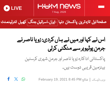
LIVE
7 Aug, 2026
صفحۂ اول
تازہ ترین
پاکستان
دنیا
ایران-اسرائیل جنگ
کھیل
انٹرٹینمنٹ
اس نے کہا اور میں نے ہاں کردی: زویا ناصر نے
جرمن یوٹیوبر سے منگنی کرلی
پاکستانی اداکارہ زویا ناصر اور جرمن شہری کرسٹین
بیٹزمین قریبی دوست ہیں۔
|
شائع
February 19, 2021 8:45 PM
ویب ڈیسک