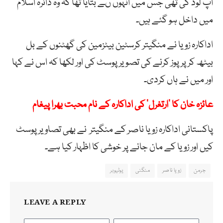
اپ لوڈ کی تھی جس میں انہوں ںے بتایا تھا کہ وہ دائرہ اسلام
میں داخل ہو گئے ہیں۔
اداکارہ زویا نے منگیتر کرسٹین بیٹزمین کی گھٹنوں کے بل
بیٹھ کر پرپوز کرنے کی تصویر پوسٹ کی اور لکھا کہ اس نے کہا
اور میں نے ہاں کردی۔
عائزہ خان کا ’ارتغرل‘ کی اداکارہ کے نام محبت بھرا پیغام
پاکستانی اداکارہ زویا ناصر کے منگیتر نے بھی تصاویر پوسٹ
کیں اور زویا کے مان جانے پر خوشی کا اظہار کیا ہے۔
جرمن
زویا ناصر
منگنی
یوٹیوبر
LEAVE A REPLY