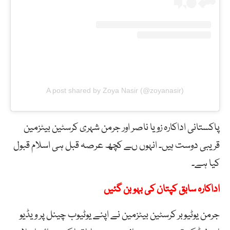
A post shared by Zoya Nasir (@zoyanasir)
پاکستانی اداکارہ زویا ناصر اور جرمن شہری کرسٹین بیٹزمین
قریبی دوست ہیں۔ انہوں ںے کچھ عرصہ قبل ہی اسلام قبول
کیا ہے۔
اداکارہ سابق کپتان کی بہو بن گئیں
جرمن یوٹیوبر کرسٹین بیٹزمین نے اپنے یوٹیوب چینل پر ویڈیو