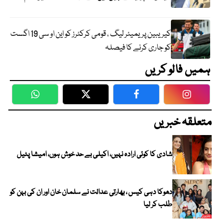
کیریبین پریمیئر لیگ ، قومی کرکٹرز کو این او سی 19 اگست
کو جاری کرنے کا فیصلہ
ہمیں فالو کریں
WhatsApp
Twitter
Facebook
Faceboo
متعلقہ خبریں
شادی کا کوئی ارادہ نہیں، اکیلی بے حد خوش ہوں، امیشا پٹیل
دھوکا دہی کیس ، بھارتی عدالت نے سلمان خان اور ان کی بہن کو
طلب کر لیا