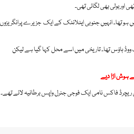
 اوربولی بھی لگائی تھی۔
 کے مشہور کردار نیپولین بوناپارٹ کا انتقال 1821 میں ہو تھا۔ انہیں جنوبی ایٹلانٹک کے ایک جزیرے پرانگریزوں
 ووڈ ہاؤس تھا۔ تاریخی میں اسے محل کہا گیا ہے لیکن
نے ہوش اڑا دیے
 ریچرڈ فاکس نامی ایک فوجی جنرل واپس برطانیہ لائے تھے۔