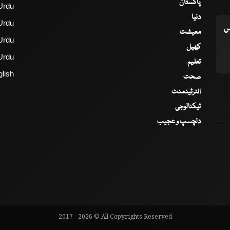
پاکستان
Urdu
دنیا
Urdu
اس
معیشت
Urdu
کھیل
Urdu
تعلیم
lish
صحت
انٹرٹینمنٹ
ٹیکنالوجی
دلچسپ و عجیب
2017 - 2026 © All Copyrights Reserved