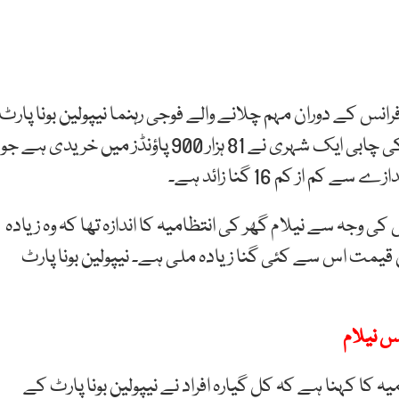
سی کے مطابق 1800 میں انقلاب فرانس کے دوران مہم چلانے والے فوجی رہنما نیپولین بونا پارٹ
جس کمرے میں قیدی کے طور پر ہلاک ہوئے تھے اس کی چابی ایک شہری نے 81 ہزار 900 پاؤنڈز میں خریدی ہے جو
از کم 16 گنا زائد ہے۔
 وجہ سے نیلام گھر کی انتظامیہ کا اندازہ تھا کہ وہ زیادہ
ن قیمت اس سے کئی گنا زیادہ ملی ہے۔ نیپولین بونا پارٹ
 کا کہنا ہے کہ کل گیارہ افراد نے نیپولین بونا پارٹ کے