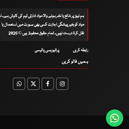
ہم نیوز پر شائع یا نشر ہونے والا مواد ادارتی ٹیم کی کاوش ہے۔ 
مواد کو بغیر پیشگی اجازت کسی بھی صورت میں استعمال یا
نقل کرنا درست نہیں۔ تمام حقوق محفوظ ہیں © 2026
رابطہ کریں
پرائیویسی پالیسی
ہمیں فالو کریں
WhatsApp
Twitter
Facebook
Facebook