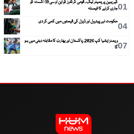
کیریبین پریمیئر لیگ ، قومی کرکٹرز کو این او سی 19 اگست کو
01
جاری کرنے کا فیصلہ
حکومت نے پیٹرول اور ڈیزل کی قیمتوں میں کمی کر دی
04
ویمنز ایشیا کپ 2026، پاکستان اور بھارت کا مقابلہ دبئی میں ہو
07
گا