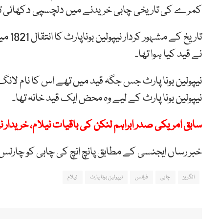
کمرے کی تاریخی چابی خریدنے میں دلچسپی دکھائی تھی
تاریخ
نے قید کیا ہوا تھا۔
نیپولین بونا پارٹ جس جگہ قید میں تھے اس کا نام لانگ
نیپولین بونا پارٹ کے لیے وہ محض ایک قید خانہ تھا۔
سابق امریکی صدر ابراہم لنکن کی باقیات نیلام، خریدار 
خبر رساں ایجنسی کے مطابق پانچ انچ کی چابی کو چارلس
انگریز
چابی
فرانس
نیپولین بونا پارٹ
نیلام