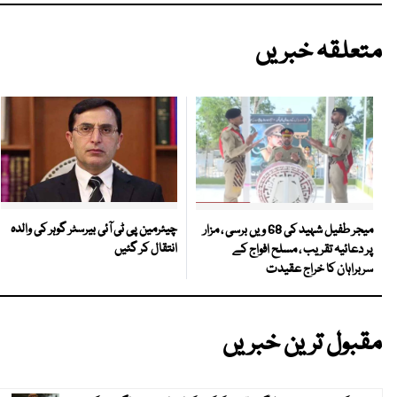
متعلقہ خبریں
چیئرمین پی ٹی آئی بیرسٹر گوہر کی والدہ
میجر طفیل شہید کی 68 ویں برسی ، مزار
انتقال کر گئیں
پر دعائیہ تقریب ، مسلح افواج کے
سربراہان کا خراج عقیدت
مقبول ترین خبریں