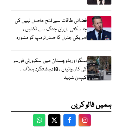
فضائی طاقت سے فتح حاصل نہیں کی
جا سکتی ، ایران جنگ سے نکلیں ،
امریکی جنرل کا صدر ٹرمپ کو مشورہ
ہنگو اور بلوچستان میں سکیورٹی فورسز
کی کارروائیاں ، 10دہشتگرد ہلاک ،
کیپٹن شہید
ہمیں فالو کریں
WhatsApp
Twitter
Facebook
Facebook