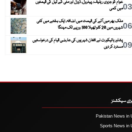
عوام کو جزوی ریلیف، پیٹرول، ڈیزل اور مٹی کے تیل کی قیمتوں
0
میں کمی
ملک بھر میں آٹے کی قیمت میں اضافہ، ایک ہفتے میں کئی
0
شہروں میں 20 کلو تھیلا 100 روپے تک مہنگا
پشاور ہائیکورٹ نے افغان شہریوں کی عارضی قیام کی درخواستیں
0
مسترد کر دیں
یزی سیکشنز
Pakistan News in 
Sports News in 