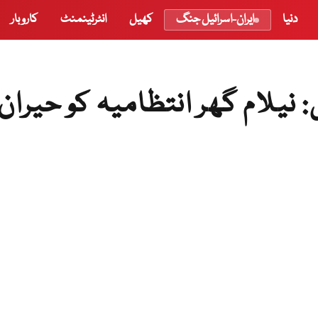
دنیا
ایران-اسرائیل جنگ
کھیل
انٹرٹینمنٹ
کاروبار
نیلام گھر انتظامیہ کو حیران