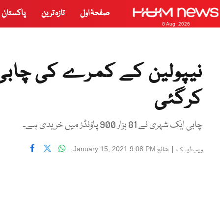
صفحۂ اول
تازہ ترین
پاکستان
8 Aug, 2026
نیپولین کے کمرے کی چابی: 
کرگئی
چابی ایک شہری نے 81 ہزار 900 پاؤنڈز میں خریدی ہے۔
|
شائع
January 15, 2021 9:08 PM
ویب ڈیسک