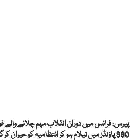
900 پاؤنڈز میں نیلام ہو کر انتظامیہ کو حیران