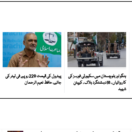
ہنگو اور بلوچستان میں سکیورٹی فورسز کی
پیٹرول کی قیمت 228 روپے فی لیٹر کی
کارروائیاں ، 10دہشتگرد ہلاک ، کیپٹن
جائے، حافظ نعیم الرحمان
شہید