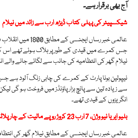
آج بھی برقرار ہے۔
شیکسپیئر کی پہلی کتاب ڈیڑھ ارب سے زائد میں نیلام
عالمی خبر رساں ایجن
نیلام گھر کی انتظامیہ کی جانب سے لگائے جانے والے اندازے سے کم 
نیپولین بونا پارٹ کے کمرے کی چابی زنگ آلود ہے جس کی
سے زیادہ تین سے پانچ ہزار پاؤنڈز میں فروخت ہو گی لیک
انگریزوں کے قیدی تھے۔
بلیو ایریا نیو وژن، 7 ارب 23 کروڑ روپے مالیت کے چار پلاٹس نیلام
عالمی خبر رساں ایجنسی کے مطابق نیلام گھر کی انتظامیہ