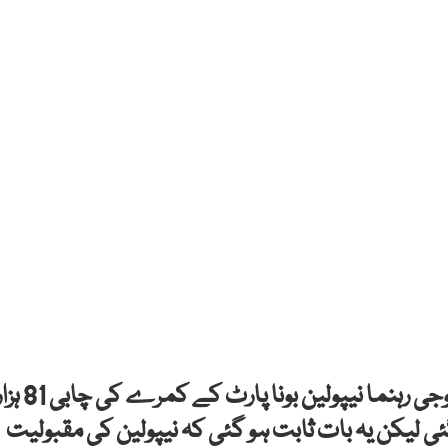
پیرس: فرانس میں دوران انقلاب مہم چلانے والے فوجی رہنما نیپولین بونا پارٹ کے کمر
 کرگئی لیکن یہ بات ثابت ہو گئی کہ نیپولین کی مقبولیت