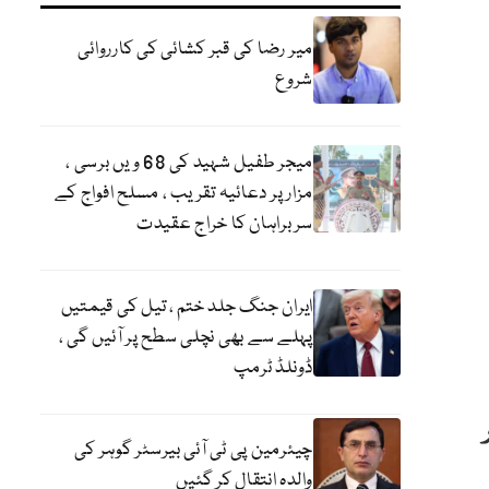
میر رضا کی قبر کشائی کی کارروائی
شروع
میجر طفیل شہید کی 68 ویں برسی ،
مزار پر دعائیہ تقریب ، مسلح افواج کے
سربراہان کا خراج عقیدت
ایران جنگ جلد ختم ، تیل کی قیمتیں
پہلے سے بھی نچلی سطح پر آئیں گی ،
ڈونلڈ ٹرمپ
ے کی چابی 81 ہزار
چیئرمین پی ٹی آئی بیرسٹر گوہر کی
والدہ انتقال کر گئیں