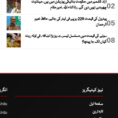
آزاد کشمیر میں حکومت بنانیکی پوزیشن میں ہیں ، مینڈیٹ
3
02
چھیننے نہیں دیں گے ، رانا ثناء اللہ ، امیر مقام
پیٹرول کی قیمت 228 روپے فی لیٹر کی جائے، حافظ نعیم
6
05
الرحمان
سونے کی قیمت میں مسلسل تیسرے روز بڑا اضافہ ، فی تولہ ریٹ
9
08
کہاں تک جا پہنچا؟
نیوز کیٹیگریز
انگر
صفحۂ اول
Urdu
تازہ ترین
Urdu