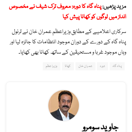
مزید پڑھیں:
پناہ گاہ کا دورہ: معروف ترک شیف نے مخصوص
انداز میں لوگوں کو کھانا پیش کیا
سرکاری اعلامیے کے مطابق وزیراعظم عمران خان نے ترنول
پناہ گاہ کے دورے کے دوران موجود انتظامات کا جائزہ لیا اور
وہاں موجود غربا و مستحیقین کے ساتھ کھانا بھی کھایا۔
پناہ گاہ
دورہ
عمران خان
کھانا
وزیراعظم
جاوید سومرو