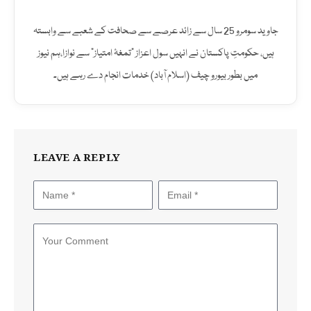
جاوید سومرو 25 سال سے زائد عرصے سے صحافت کے شعبے سے وابستہ
ہیں، حکومتِ پاکستان نے انہیں سول اعزاز "تمغۂ امتیاز" سے نوازا،ہم نیوز
میں بطور بیورو چیف (اسلام آباد) خدمات انجام دے رہے ہیں۔
LEAVE A REPLY