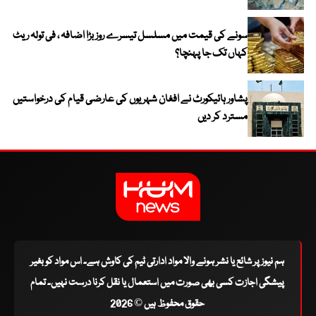
سونے کی قیمت میں مسلسل تیسرے روز بڑا اضافہ ، فی تولہ ریٹ
کہاں تک جا پہنچا؟
پشاور ہائیکورٹ نے افغان شہریوں کی عارضی قیام کی درخواستیں
مسترد کر دیں
ہم نیوز پر شائع یا نشر ہونے والا مواد ادارتی ٹیم کی کاوش ہے۔ اس مواد کو بغیر
پیشگی اجازت کسی بھی صورت میں استعمال یا نقل کرنا درست نہیں۔ تمام
حقوق محفوظ ہیں © 2026