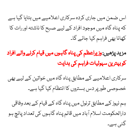
اس ضمن میں جاری کردہ سرکاری اعلامیے میں بتایا گیا ہے
کہ پناہ گاہ میں موجود افراد کے لیے صبح کا ناشتہ اور رات کا
کھانا بھی فراہم کیا جائے گا۔
مزید پڑھیں:
وزیراعظم کی پناہ گاہوں میں قیام کرنے والے افراد
کو بہترین سہولیات فراہم کی ہدایت
سرکاری اعلامیے کے مطابق پناہ گاہ میں خواتین کے لیے بھی
خصوصی طور پر دس بستروں کا انتظام کیا گیا ہے۔
ہم نیوز کے مطابق ترنول میں پناہ گاہ کے قیام کے بعد وفاقی
دارالحکومت اسلام آباد میں قائم پناہ گاہوں کی تعداد پانچ ہو
گئی ہے۔