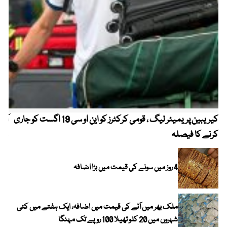
کیریبین پریمیئر لیگ ، قومی کرکٹرز کو این او سی 19 اگست کو جاری
آز
کرنے کا فیصلہ
چھی
4 روز میں سونے کی قیمت میں بڑا اضافہ
ملک بھر میں آٹے کی قیمت میں اضافہ، ایک ہفتے میں کئی
شہروں میں 20 کلو تھیلا 100 روپے تک مہنگا