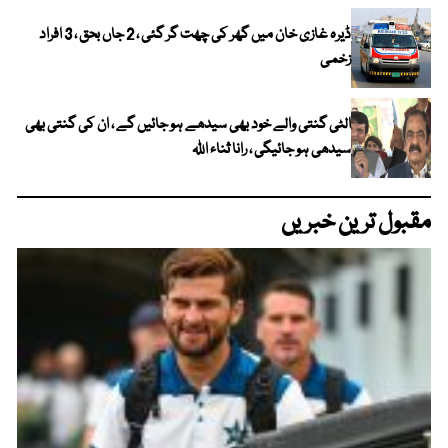
ڈیرہ غازی خان میں گھر کی چھت گر گئی ، 2 جاں بحق ، 3 افراد
زخمی
الٹی گنتی والے خود بھی سیدھے ہو جائیں گے ، ان کی گنتی بھی
سیدھی ہو جائیگی ، رانا ثناء اللہ
مقبول ترین خبریں