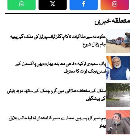
WhatsApp
Twitter
Facebook
Faceboo
متعلقہ خبریں
حکومت سے مذاکرات ناکام، گڈز ٹرانسپورٹرز کی ملک گیر پہیہ
جام ہڑتال شروع
پاک سعودی ترکیہ دفاعی معاہدہ، بھارت بھی پاکستان کے
اسٹریٹجک فوائد کا معترف
ملک کے مختلف علاقوں میں گرج چمک کے ساتھ مزید بارش
کی پیشگوئی
ہم صبر کر رہے ہیں، ہمارے صبر کا امتحان نہ لیا جائے، بلاول
بھٹو