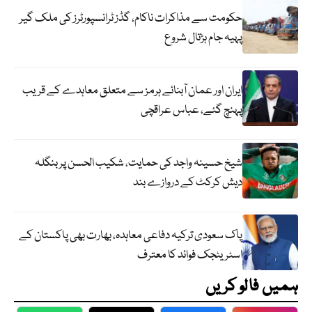
حکومت سے مذاکرات ناکام، گڈز ٹرانسپورٹرز کی ملک گیر
پہیہ جام ہڑتال شروع
ایران اور عمان آبنائے ہرمز سے متعلق معاہدے کے قریب
پہنچ گئے، عباس عراقچی
شیخ حسینہ واجد کی حمایت، شکیب الحسن پر بنگلہ
دیش کرکٹ کے دروازے بند
پاک سعودی ترکیہ دفاعی معاہدہ، بھارت بھی پاکستان کے
اسٹریٹجک فوائد کا معترف
ہمیں فالو کریں