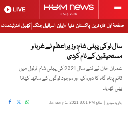
LIVE
8 Aug, 2026
صفحۂ اول
تازہ ترین
پاکستان
دنیا
ایران-اسرائیل جنگ
کھیل
انٹرٹینمنٹ
سال نو کی پہلی شام: وزیر اعظم نے غربا و
مستحیقین کے نام کردی
عمران خان نے نئے سال 2021 کی پہلی شام ترنول میں
قائم پناہ گاہ کا دورہ کیا اور موجود لوگوں کے ساتھ کھانا
بھی کھایا۔
|
شائع
January 1, 2021 8:01 PM
جاوید سومرو