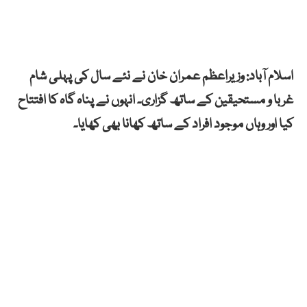
اسلام آباد: وزیراعظم عمران خان نے نئے سال کی پہلی شام
غربا و مستحیقین کے ساتھ گزاری۔ انہوں نے پناہ گاہ کا افتتاح
کیا اور وہاں موجود افراد کے ساتھ کھانا بھی کھایا۔