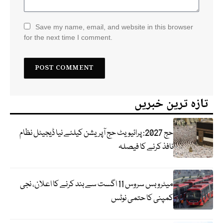
Save my name, email, and website in this browser
for the next time I comment.
تازہ ترین خبریں
حج 2027: پرائیویٹ حج آپریشن کیلئے نیا ڈیجیٹل نظام
نافذ کرنے کا فیصلہ
میٹرو بس سروس 11 اگست سے بند کرنے کا اعلان، نجی
کمپنی کا حتمی نوٹس