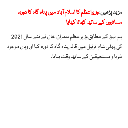
مزید پڑھیں:
وزیراعظم کا اسلام آباد میں پناہ گاہ کا دورہ،
مسافروں کے ساتھ کھانا کھایا
ہم نیوز کے مطابق وزیراعظم عمران خان نے نئے سال 2021
کی پہلی شام ترنول میں قائم پناہ گاہ کا دورہ کیا اور وہاں موجود
غربا و مستحیقین کے ساتھ وقت بتایا۔