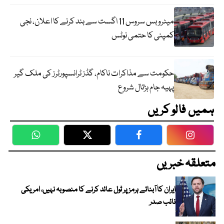
میٹرو بس سروس 11 اگست سے بند کرنے کا اعلان، نجی
کمپنی کا حتمی نوٹس
حکومت سے مذاکرات ناکام، گڈز ٹرانسپورٹرز کی ملک گیر
پہیہ جام ہڑتال شروع
ہمیں فالو کریں
WhatsApp
Twitter
Facebook
Faceboo
متعلقہ خبریں
ایران کا آبنائے ہرمز پر ٹول عائد کرنے کا منصوبہ نہیں، امریکی
نائب صدر