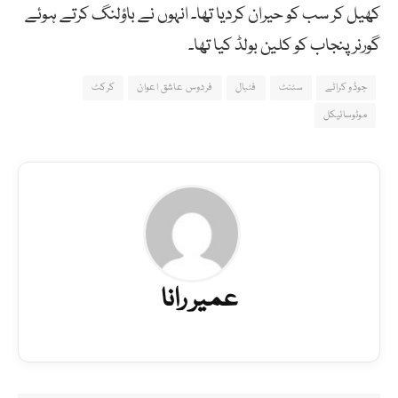
کھیل کر سب کو حیران کردیا تھا۔ انہوں نے باؤلنگ کرتے ہوئے
گورنر پنجاب کو کلین بولڈ کیا تھا۔
جوڈو کراٹے
سٹنٹ
فٹبال
فردوس عاشق اعوان
کرکٹ
موٹوسائیکل
عمیر رانا