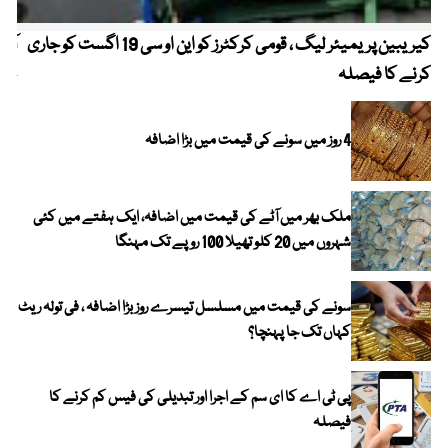
کیریبین پریمیئر لیگ ، قومی کرکٹرز کو این او سی 19 اگست کو جاری
آز
کرنے کا فیصلہ
چھی
4 روز میں سونے کی قیمت میں بڑا اضافہ
ملک بھر میں آٹے کی قیمت میں اضافہ، ایک ہفتے میں کئی
شہروں میں 20 کلو تھیلا 100 روپے تک مہنگا
سونے کی قیمت میں مسلسل تیسرے روز بڑا اضافہ ، فی تولہ ریٹ
کہاں تک جا پہنچا؟
پی ٹی اے کا ای سم کے اجرا اور تبدیلی کی فیس کم کرنے کا
فیصلہ