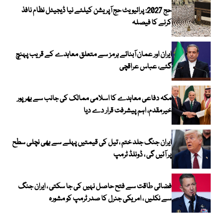
حج 2027: پرائیویٹ حج آپریشن کیلئے نیا ڈیجیٹل نظام نافذ
کرنے کا فیصلہ
ایران اور عمان آبنائے ہرمز سے متعلق معاہدے کے قریب پہنچ
گئے، عباس عراقچی
مکہ دفاعی معاہدے کا اسلامی ممالک کی جانب سے بھرپور
خیرمقدم، اہم پیشرفت قرار دے دیا
ایران جنگ جلد ختم ، تیل کی قیمتیں پہلے سے بھی نچلی سطح
پر آئیں گی ، ڈونلڈ ٹرمپ
فضائی طاقت سے فتح حاصل نہیں کی جا سکتی ، ایران جنگ
سے نکلیں ، امریکی جنرل کا صدر ٹرمپ کو مشورہ