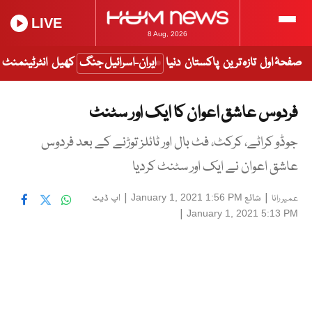
LIVE
8 Aug, 2026
صفحۂ اول
تازہ ترین
پاکستان
دنیا
ایران-اسرائیل جنگ
کھیل
انٹرٹینمنٹ
فردوس عاشق اعوان کا ایک اور سٹنٹ
جوڈو کراٹے، کرکٹ، فٹ بال اور ٹائلز توڑنے کے بعد فردوس
عاشق اعوان نے ایک اور سٹنٹ کردیا
|
شائع
|
اپ ڈیٹ
January 1, 2021 1:56 PM
عمیر رانا
|
January 1, 2021 5:13 PM