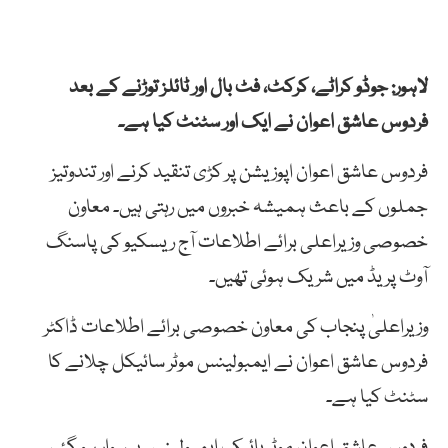
لاہور: جوڈو کراٹے، کرکٹ، فٹ بال اور ٹائلز توڑنے کے بعد
فردوس عاشق اعوان نے ایک اور سٹنٹ کیا ہے۔
فردوس عاشق اعوان اپوزیشن پر کڑی تنقید کرنے اور تندوتیز
جملوں کے باعث ہمیشہ خبروں میں رہتی ہیں۔ معاون
خصوصی وزیراعلی برائے اطلاعات آج ریسکیو کی پاسنگ
آوٹ پریڈ میں شریک ہوئی تھیں۔
وزیراعلیٰ پنجاب کی معاون خصوصی برائے اطلاعات ڈاکٹر
فردوس عاشق اعوان نے ایمبولینس موٹر سائیکل چلانے کا
سٹنٹ کیا ہے۔
فردوس عاشق اعوان موٹر بائیک ایمبولینس پر سوار ہو گئیں۔