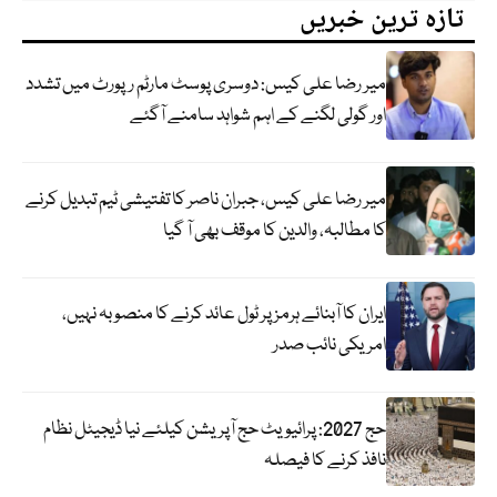
تازہ ترین خبریں
میر رضا علی کیس: دوسری پوسٹ مارٹم رپورٹ میں تشدد
اور گولی لگنے کے اہم شواہد سامنے آگئے
میر رضا علی کیس، جبران ناصر کا تفتیشی ٹیم تبدیل کرنے
کا مطالبہ، والدین کا موقف بھی آ گیا
ایران کا آبنائے ہرمز پر ٹول عائد کرنے کا منصوبہ نہیں،
امریکی نائب صدر
حج 2027: پرائیویٹ حج آپریشن کیلئے نیا ڈیجیٹل نظام
نافذ کرنے کا فیصلہ