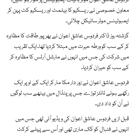
معاون خصوصی نے ریسکیو کا ہیلمٹ اور ریسکیو کٹ پہن کر
ایمبولینس موٹر سائیکل چلائی۔
گزشتہ روز ڈاکٹر فردوس عاشق اعوان نے بھرپور طاقت کا مظاہرہ
کر کے سب کو ورطہ حیرت میں مبتلا کردیا تھا۔ایک تقریب
میں شرکت کی جس میں انہوں نے مارشل آرٹس کا مظاہرہ کر
کے سب کو حیران کردیا۔
فردوس عاشق اعوان نے زور دار مکا مار کر ایک کے اوپر ایک
رکھے ہوئے ٹائلز توڑے جس پر پنڈال میں بیٹھے سب لوگوں
نے اُن کو داد دی۔
قبل ازیں فردوس عاشق اعوان کی ویڈیو آئی تھی جس میں
انہوں نے فٹبال کو کک ماری تھی اور اُس سے پہلے کرکٹ