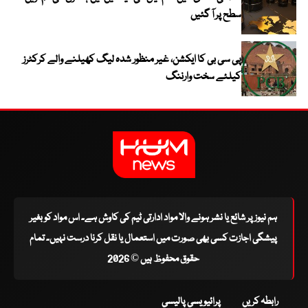
سطح پر آ گئیں
پی سی بی کا ایکشن، غیر منظور شدہ لیگ کھیلنے والے کرکٹرز
کیلئے سخت وارننگ
ہم نیوز پر شائع یا نشر ہونے والا مواد ادارتی ٹیم کی کاوش ہے۔ اس مواد کو بغیر
پیشگی اجازت کسی بھی صورت میں استعمال یا نقل کرنا درست نہیں۔ تمام
حقوق محفوظ ہیں © 2026
رابطہ کریں
پرائیویسی پالیسی