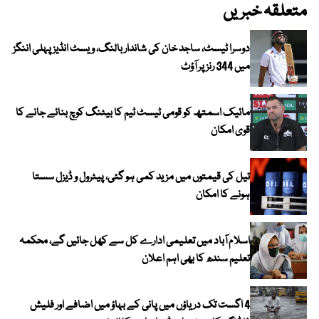
متعلقہ خبریں
دوسرا ٹیسٹ، ساجد خان کی شاندار بالنگ، ویسٹ انڈیز پہلی اننگز
میں 344 رنز پر آؤٹ
مائیک اسمتھ کو قومی ٹیسٹ ٹیم کا بیٹنگ کوچ بنائے جانے کا
قوی امکان
تیل کی قیمتوں میں مزید کمی ہو گئی، پیٹرول و ڈیزل سستا
ہونے کا امکان
اسلام آباد میں تعلیمی ادارے کل سے کھل جائیں گے، محکمہ
تعلیم سندھ کا بھی اہم اعلان
4 اگست تک دریاؤں میں پانی کے بہاؤ میں اضافے اور فلیش