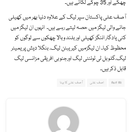
چھکے اور 35 چوکے لگائے ہیں۔
آصف علی پاکستان سپر لیگ کے علاوہ دنیا بھر میں کھیلی
جانے والی لیگز میں حصہ لیتے رہے ہیں۔ انہوں ان لیگز میں
کئی یادگار اننگز کھیلی اور بلند وبالا چھکوں سے لوگوں کو
محظوظ کیا۔ ان لیگزمیں کیریبئن لیگ، بنگلا دیش پریمیئر
لیگ،گلوبل ٹی ٹوئنٹی لیگ اورجنوبی افریقی مزانسی لیگ
قابل ذکر ہیں۔
Asif Ali
اصف علی
آصف علی کا بیٹا