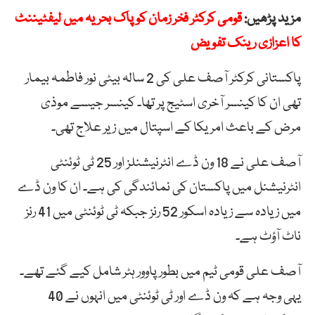
مزید پڑھیں:
قومی کرکٹر فخر زمان کو پاک بحریہ میں لیفٹیننٹ
کا اعزازی رینک تفویض
پاکستانی کرکٹر آصف علی کی 2 سالہ بیٹی نور فاطمہ بیمار
تھی ان کا کینسر آخری اسٹیج پر تھا۔ کینسر جیسے موذی
مرض کے باعث امریکا کے اسپتال میں زیر علاج تھی۔
آصف علی نے 18 ون ڈے انٹرنیشنلز اور 25 ٹی ٹوئنٹی
انٹرنیشنل میں پاکستان کی نمائندگی کی ہے۔ ان کا ون ڈے
میں زیادہ سے زیادہ اسکور 52 رنز جبکہ ٹی ٹوئنٹی میں 41 رنز
ناٹ آؤٹ ہے۔
آصف علی قومی ٹیم میں بطور پاوور ہٹر شامل کیے گئے تھے۔
یہی وجہ ہے کہ ون ڈے اور ٹی ٹوئنٹی میں انہوں نے 40