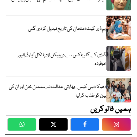
ایم ڈی کیٹ امتحان کی تاریخ تبدیل کردی گئی
گاڑی کے گلَو باکس سے دیوہیکل اژدہا نکل آیا، ڈرائیور
خوفزدہ
دھوکا دہی کیس ، بھارتی عدالت نے سلمان خان اور ان کی
بہن کو طلب کر لیا
ہمیں فالو کریں
WhatsApp
Twitter
Facebook
Faceboo