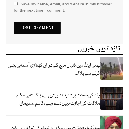
Save my name, email, and website in this browser
for the next time I comment.
تازہ ترین خبریں
تھائی لینڈ میں فٹبال میچ کے دوران کھلاڑی آسمانی بجلی
گرنے سے ہلاک
والد کی صحت پر شدید تشویش ہے، پاکستانی حکام
ملاقات کی اجازت نہیں دے رہے ، قاسم ، سلیمان
میٹرک امتحانات میں سکھ طالبعلم کی نمایاں پوزیشن