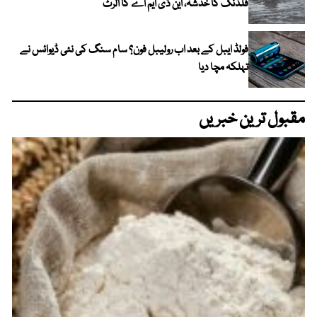
فلڈنگ کا خدشہ، این ڈی ایم اے کا الرٹ
فولڈ ایبل کے بعد اب رولیبل فون؟ سام سنگ کی نئی ڈیوائس نے
تہلکہ مچا دیا
مقبول ترین خبریں