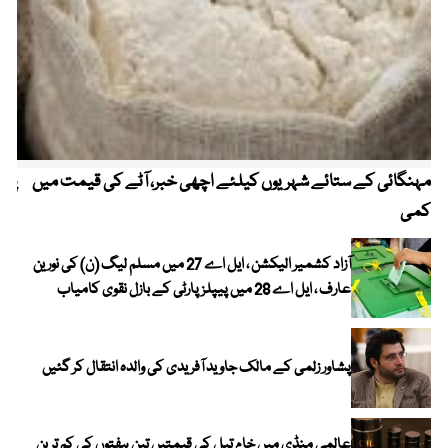
مہنگائی کے ستائے شہریوں کیلئے اچھی خبر، آٹے کی قیمت میں
پیٹ
کمی
آزاد کشمیر الیکشن ، ایل اے 27 میں مسلم لیگ (ن) کی نورین
عارف ، ایل اے 28 میں پیپلز پارٹی کے بازل نقوی کامیاب
پشاور زلمی کے مالک جاوید آفریدی کی والدہ انتقال کر گئیں
عالمی منڈی میں خام تیل کی قیمتیں تین ہفتوں کی کم ترین