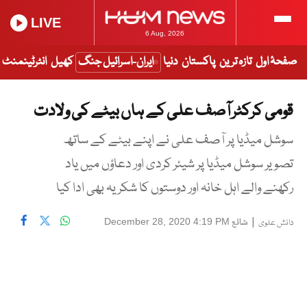
LIVE
6 Aug, 2026
صفحۂ اول
تازہ ترین
پاکستان
دنیا
ایران-اسرائیل جنگ
کھیل
انٹرٹینمنٹ
قومی کرکٹر آصف علی کے ہاں بیٹے کی ولادت
سوشل میڈیا پر آصف علی نے اپنے بیٹے کے ساتھ
تصویر سوشل میڈیا پر شیئر کردی اور دعاؤں میں یاد
رکھنے والے اہل خانہ اور دوستوں کا شکریہ بھی ادا کیا
|
شائع
December 28, 2020 4:19 PM
دانش علوی