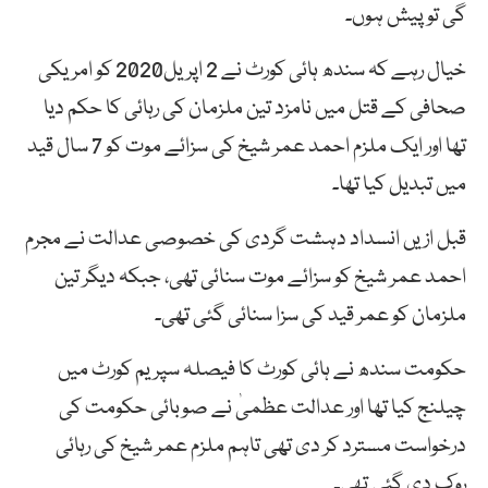
گی تو پیش ہوں۔
خیال رہے کہ سندھ ہائی کورٹ نے 2 اپریل2020 کو امریکی
صحافی کے قتل میں نامزد تین ملزمان کی رہائی کا حکم دیا
تھا اور ایک ملزم احمد عمر شیخ کی سزائے موت کو 7 سال قید
میں تبدیل کیا تھا۔
قبل ازیں انسداد دہشت گردی کی خصوصی عدالت نے مجرم
احمد عمر شیخ کو سزائے موت سنائی تھی، جبکہ دیگر تین
ملزمان کو عمر قید کی سزا سنائی گئی تھی۔
حکومت سندھ نے ہائی کورٹ کا فیصلہ سپریم کورٹ میں
چیلنج کیا تھا اور عدالت عظمیٰ نے صوبائی حکومت کی
درخواست مسترد کر دی تھی تاہم ملزم عمر شیخ کی رہائی
روک دی گئی تھی۔