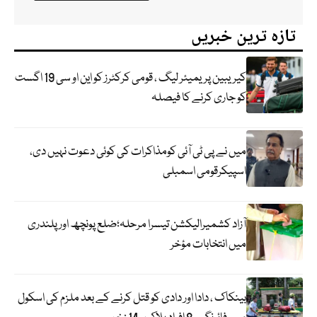
تازہ ترین خبریں
کیریبین پریمیئر لیگ ، قومی کرکٹرز کو این او سی 19 اگست
کو جاری کرنے کا فیصلہ
میں نے پی ٹی آئی کومذاکرات کی کوئی دعوت نہیں دی،
اسپیکرقومی اسمبلی
آزاد کشمیرالیکشن تیسرا مرحلہ؛ضلع پونچھ اور پلندری
میں انتخابات مؤخر
بینکاک ، دادا اور دادی کو قتل کرنے کے بعد ملزم کی اسکول