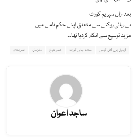
بعد ازاں سپریم کورٹ
نے رہائی روکنے سے متعلق اپنے حکم نامے میں
مزید توسیع سے انکار کردیا تھا۔۔
ڈینیل پرل قتل کیس
سندھ ہائی کورٹ
عمر شیخ
ملزمان
نظر بندی
ساجد اعوان