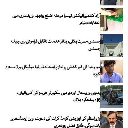
آزاد کشمیرالیکشن تیسرا مرحلہ؛ضلع پونچھ اور پلندری میں
انتخابات مؤخر
جسٹس مسرت ہلالی ریٹائر؛خدمات ناقابل فراموش ہیں،چیف
جسٹس
میر رضا کی قبر کشائی پر تنازع،اہلخانہ نے نیا میڈیکل بورڈ مسترد
کردیا
جنوبی وزیرستان اور دیر میں سکیورٹی فورسز کی کارروائیاں ،
10دہشتگرد ہلاک
وزیراعظم کی اپوزیشن کو مذاکرات کی دعوت، اوپن ایجنڈے پر
بات ہوگی، طارق فضل چودھری