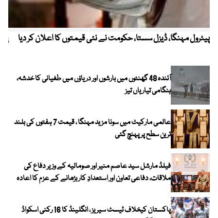
پیٹرول مہنگا، ڈیزل سستا، حکومت نے نئی قیمتوں کا اعلان کر دیا
پنج
آئندہ 48 گھنٹوں میں بارشوں اور دریاؤں میں طغیانی کا خدشہ،
ہنگامی تیاریاں تیز
عالمی مارکیٹ میں سونا مزید مہنگا ، قیمت 7 ہفتوں کی بلند
ترین سطح پر پہنچ گئی
فیلڈ مارشل سید عاصم منیر اور صومالیہ کے وزیر دفاع کی
ملاقات، دفاعی تعاون اور استعدادِ کار بڑھانے کے عزم کا اعادہ
پاکستان کیخلاف ٹیسٹ سیریز ، انگلینڈ کا 16 رکنی اسکواڈ