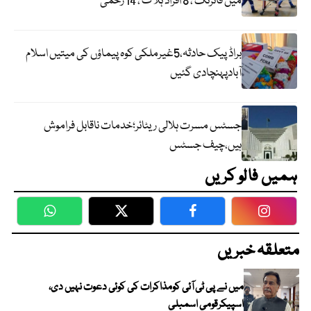
میں فائرنگ ، 8 افراد ہلاک ، 14 زخمی
براڈ پیک حادثہ،5غیرملکی کوہ پیماؤں کی میتیں اسلام
آبادپہنچادی گئیں
جسٹس مسرت ہلالی ریٹائر؛خدمات ناقابل فراموش
ہیں،چیف جسٹس
ہمیں فالو کریں
WhatsApp
Twitter
Facebook
Faceboo
متعلقہ خبریں
میں نے پی ٹی آئی کومذاکرات کی کوئی دعوت نہیں دی،
اسپیکرقومی اسمبلی