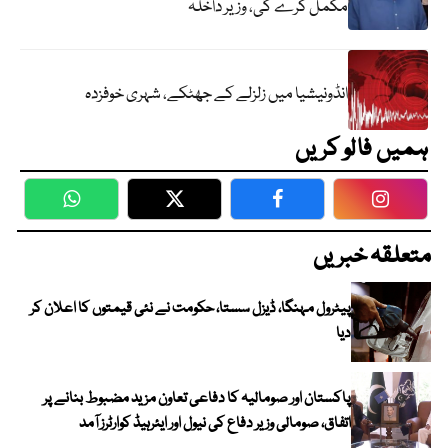
مکمل کرے گی، وزیر داخلہ
انڈونیشیا میں زلزلے کے جھٹکے، شہری خوفزدہ
ہمیں فالو کریں
WhatsApp
Twitter
Facebook
Faceboo
متعلقہ خبریں
پیٹرول مہنگا، ڈیزل سستا، حکومت نے نئی قیمتوں کا اعلان کر
دیا
پاکستان اور صومالیہ کا دفاعی تعاون مزید مضبوط بنانے پر
اتفاق، صومالی وزیر دفاع کی نیول اور ایئرہیڈ کوارٹرز آمد