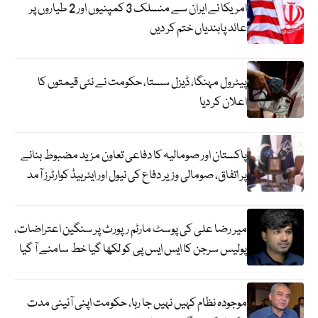
امریکا نے ایران سے منسلک 3 کمپنیوں اور 2 طیاروں پر
عائد پابندیاں ختم کر دیں
پیٹرول مہنگا، ڈیزل سستا، حکومت نے نئی قیمتوں کا
اعلان کر دیا
پاکستان اور صومالیہ کا دفاعی تعاون مزید مضبوط بنانے
پر اتفاق، صومالی وزیر دفاع کی نیول اور ایئرہیڈ کوارٹرز آمد
میر رضا علی کی پوسٹ مارٹم رپورٹ پر سنگین اعتراضات،
پولیس سرجن کا ایس ایس پی کو لکھا گیا خط سامنے آ گیا
موجودہ نظام کہیں نہیں جا رہا، حکومت اپنی آئینی مدت