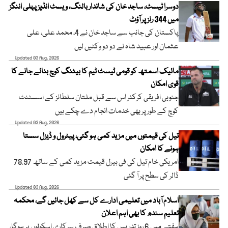
دوسرا ٹیسٹ، ساجد خان کی شاندار بالنگ، ویسٹ انڈیز پہلی اننگز
میں 344 رنز پر آؤٹ
پاکستان کی جانب سے ساجد خان نے 4، محمد علی، علی
عثمان اور عبید شاہ نے دو دو وکٹیں لیں
Updated 03 Aug, 2026
مائیک اسمتھ کو قومی ٹیسٹ ٹیم کا بیٹنگ کوچ بنائے جانے کا
قوی امکان
جنوبی افریقی کرکٹر اس سے قبل ملتان سلطانز کے اسسٹنٹ
کوچ کے طور پر بھی خدمات انجام دے چکے ہیں
Updated 03 Aug, 2026
تیل کی قیمتوں میں مزید کمی ہو گئی، پیٹرول و ڈیزل سستا
ہونے کا امکان
امریکی خام تیل کی فی بیرل قیمت مزید کمی کے ساتھ 78.97
ڈالر کی سطح پر آ گئی
Updated 03 Aug, 2026
اسلام آباد میں تعلیمی ادارے کل سے کھل جائیں گے، محکمہ
تعلیم سندھ کا بھی اہم اعلان
ہفتے میں 6 روز تدریس کا اطلاق صرف سرکاری اسکولوں پر ہوگا،