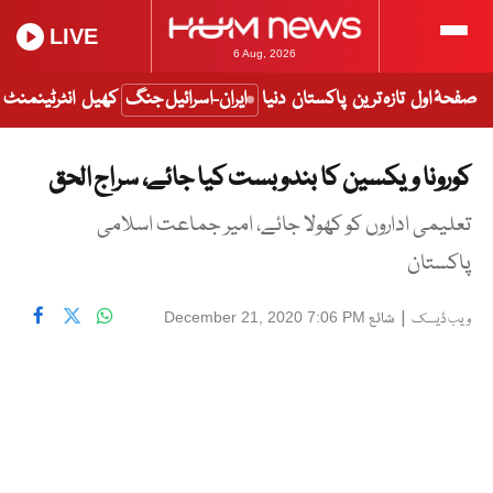
LIVE
6 Aug, 2026
صفحۂ اول
تازہ ترین
پاکستان
دنیا
ایران-اسرائیل جنگ
کھیل
انٹرٹینمنٹ
کورونا ویکسین کا بندوبست کیا جائے، سراج الحق
تعلیمی اداروں کو کھولا جائے، امیر جماعت اسلامی
پاکستان
|
شائع
December 21, 2020 7:06 PM
ویب ڈیسک