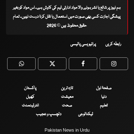
ہم نیوز پر شائع یا نشر ہونے والا مواد ادارتی ٹیم کی کاوش ہے۔ اس مواد کو بغیر
پیشگی اجازت کسی بھی صورت میں استعمال یا نقل کرنا درست نہیں۔ تمام
حقوق محفوظ ہیں © 2026
رابطہ کریں
پرائیویسی پالیسی
WhatsApp
Twitter
Facebook
Faceboo
صفحۂ اول
تازہ ترین
پاکستان
دنیا
معیشت
کھیل
تعلیم
صحت
انٹرٹینمنٹ
ٹیکنالوجی
دلچسپ و عجیب
Pakistan News in Urdu