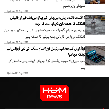
صوبائی وزیر تعلیم
Updated 02 Aug, 2026
4 اگست تک دریاؤں میں پانی کے بہاؤ میں اضافے اور فلیش
فلڈنگ کا خدشہ، این ڈی ایم اے کا الرٹ
راولپنڈی، جہلم، گوجرانوالہ سمیت نشیبی شہری علاقوں میں اربن
فلڈنگ اور بارش کا پانی جمع ہونے کا خدشہ ہے
Updated 02 Aug, 2026
فولڈ ایبل کے بعد اب رولیبل فون؟ سام سنگ کی نئی ڈیوائس نے
تہلکہ مچا دیا
سب سے زیادہ توجہ زیڈ نائن کوڈ نیم والی ڈیوائس نے حاصل کی
ہے
Updated 01 Aug, 2026