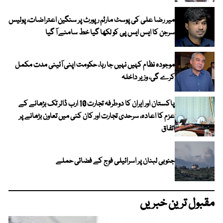
میر رضا علی کی پوسٹ مارٹم رپورٹ پر سنگین اعتراضات، پولیس
سرجن کا ایس ایس پی کو لکھا گیا خط سامنے آ گیا
موجودہ نظام کہیں نہیں جا رہا، حکومت اپنی آئینی مدت مکمل
کرے گی، وزیر داخلہ
پاکستان اور ایران کا دوطرفہ تجارت 10 ارب ڈالر تک بڑھانے کے
عزم کا اعادہ، سرحدی تجارت اور کان کنی میں تعاون بڑھانے پر
اتفاق
جنوبی لبنان پر اسرائیلی فوج کے فضائی حملے
مقبول ترین خبریں