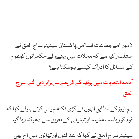
لاہور: امیرجماعت اسلامی پاکستان سینیٹر سراج الحق نے
استفسار کیا ہے کہ محلات میں رہنےوالے حکمرانوں کوعوام
کے مسائل کا ادراک کیسے ہوسکتا ہے؟
آئندہ انتخابات میں یوتھ کے ذریعے سرپرائز دیں گے، سراج
الحق
ہم نیوز کے مطابق انہوں نے کڑی نکتہ چینی کرتے ہوئے کہا کہ
قوم کو ریاست مدینہ اورتبدیلی کے نعروں سے دھوکہ دیا گیا۔
سینیٹر سراج الحق نے کہا کہ عدالتوں اور تھانوں میں آج بھی