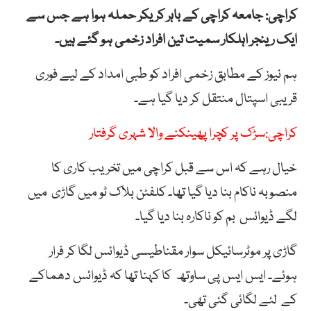
کراچی: جامعہ کراچی کے باہر کریکر حملہ ہوا ہے جس سے
ایک رینجر اہلکار سمیت تین افراد زخمی ہو گئے ہیں۔
ہم نیوز کے مطابق زخمی افراد کو طبی امداد کے لیے فوری
قریبی اسپتال منتقل کر دیا گیا ہے۔
کراچی:سڑک پر کچرا پھینکنے والا شہری گرفتار
خیال رہے کہ اس سے قبل کراچی میں تخریب کاری کا
منصوبہ ناکام بنا دیا گیا تھا۔ کلفٹن بلاک ٹو میں گاڑی میں
لگے ڈیوائس بم کو ناکارہ بنا دیا گیا۔
گاڑی پر موٹرسائیکل سوار مقناطیسی ڈیوائس لگا کر فرار
ہوئے۔ ایس ایس پی ساوتھ کا کہنا تھا کہ ڈیوائس دھماکے
کے لئے لگائی گئی تھی۔