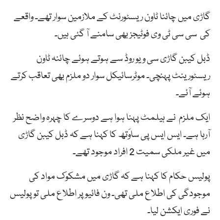
گاڑی میں چائنا ٹاون ریسٹورنٹ کے ملازمین سوار تھے۔ واقعے
کی سی سی ٹی وی فوٹیجز بھی سامنے آ گئی ہیں۔
ڈبل کیبن گاڑی سی ویو روڈ سے ہوتے ہوئے چائنہ ٹاون
ریسٹورینٹ پہنچی۔ موٹرسائیکل سوار دو ملزم بھی تعاقب کرتے
ہوئے آئے۔
ایک ملزم نے ہیلمٹ پہنا ہوا ہے دوسرے کا چہرہ واضح نظر
آرہا ہے۔ ایس ایس پی ساوَتھ کا کہنا ہے کہ ڈبل کیبن گاڑی
میں غیر ملکی سمیت 2 افراد موجود تھے۔
پولیس حکام کا کہنا ہے کہ گاڑی میں مشکوک مواد کی
موجودگی کی اطلاع ملی تھی۔ ون فائیو پر اطلاع ملی تو پولیس
نے فوری ایکشن لیا۔