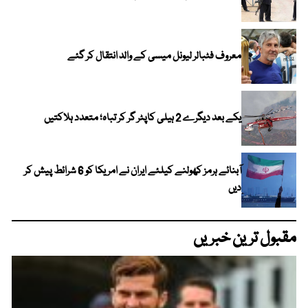
معروف فٹبالر لیونل میسی کے والد انتقال کر گئے
یکے بعد دیگرے 2 ہیلی کاپٹر گر کر تباہ؛ متعدد ہلاکتیں
آبنائے ہرمز کھولنے کیلئے ایران نے امریکا کو 6 شرائط پیش کر
دیں
مقبول ترین خبریں