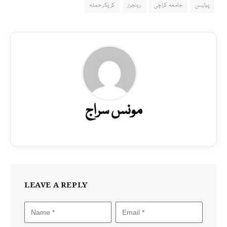
پولیس
جامعہ کراچی
رینجرز
کریکر حملہ
مونس سراج
LEAVE A REPLY