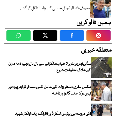
معروف فٹبالر لیونل میسی کے والد انتقال کر گئے
ہمیں فالو کریں
WhatsApp
Twitter
Facebook
Faceboo
متعلقہ خبریں
سڈنی ایئرپورٹ پر 2 طیارے ٹکرانے سے بال بال بچے، ذمہ داران
کے خلاف تحقیقات شروع
مکمل سفری دستاویزات کے حامل کسی مسافر کو ایئرپورٹ پر
نہیں روکا جائے گا، وزیر داخلہ
لکی مروت میں پولیس اسکواڈ پر فائرنگ، ایک اہلکار شہید