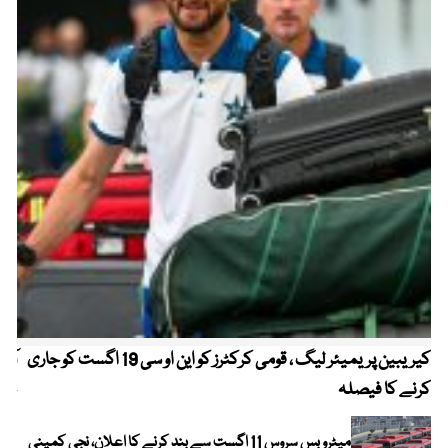
کیریبین پریمیئر لیگ ، قومی کرکٹرز کو این او سی 19 اگست کو جاری
آز
کرنے کا فیصلہ
چھی
میٹرو بس سروس 11 اگست سے بند کرنے کا اعلان، نجی کمپنی