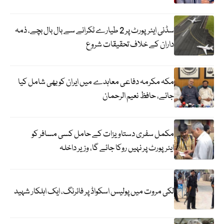
سڈنی ایئرپورٹ پر 2 طیارے ٹکرانے سے بال بال بچے، ذمہ
داران کے خلاف تحقیقات شروع
مکہ مکرمہ دفاعی معاہدے میں ایران کو بھی شامل کیا
جائے، حافظ نعیم الرحمان
مکمل سفری دستاویزات کے حامل کسی مسافر کو
ایئرپورٹ پر نہیں روکا جائے گا، وزیر داخلہ
لکی مروت میں پولیس اسکواڈ پر فائرنگ، ایک اہلکار شہید