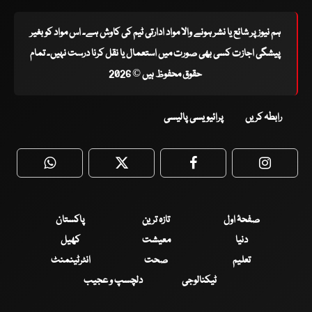
ہم نیوز پر شائع یا نشر ہونے والا مواد ادارتی ٹیم کی کاوش ہے۔ اس مواد کو بغیر
پیشگی اجازت کسی بھی صورت میں استعمال یا نقل کرنا درست نہیں۔ تمام
حقوق محفوظ ہیں © 2026
رابطہ کریں
پرائیویسی پالیسی
WhatsApp
Twitter
Facebook
Faceboo
صفحۂ اول
تازہ ترین
پاکستان
دنیا
معیشت
کھیل
تعلیم
صحت
انٹرٹینمنٹ
ٹیکنالوجی
دلچسپ و عجیب