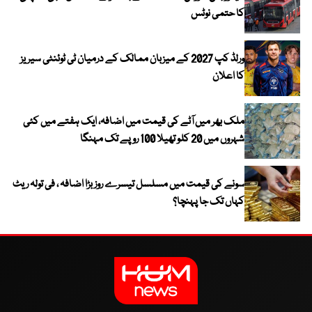
کا حتمی نوٹس
ورلڈ کپ 2027 کے میزبان ممالک کے درمیان ٹی ٹوئنٹی سیریز
کا اعلان
ملک بھر میں آٹے کی قیمت میں اضافہ، ایک ہفتے میں کئی
شہروں میں 20 کلو تھیلا 100 روپے تک مہنگا
سونے کی قیمت میں مسلسل تیسرے روز بڑا اضافہ ، فی تولہ ریٹ
کہاں تک جا پہنچا؟