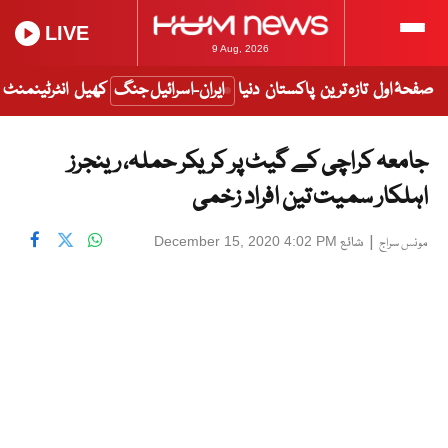
LIVE
9 Aug, 2026
صفحۂ اول
تازہ ترین
پاکستان
دنیا
ایران-اسرائیل جنگ
کھیل
انٹرٹینمنٹ
جامعہ کراچی کے گیٹ پر کریکر حملہ، رینجرز
اہلکار سمیت تین افراد زخمی
|
شائع
December 15, 2020 4:02 PM
مونس سراج