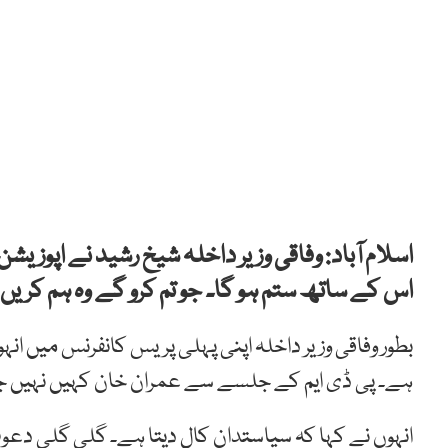
اسلام آباد: وفاقی
وزیر داخلہ
شیخ
رشید
نے
اپوزیشن
اس کے ساتھ ستم ہو گا۔
جو
تم
کرو
گے
وہ
ہم
کریں
بطور وفاقی وزیر داخلہ اپنی پہلی پریس کانفرنس میں انہ
ہے۔
پی
ڈی
ایم
کے
جلسے
سے
عمران
خان
کہیں
نہیں
ج
انہوں نے کہا کہ
سیاستدان
کال
دیتا
ہے۔
گلی
گلی
دعو