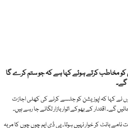
کو
مخاطب کرتے ہوئے کہا ہے کہ جو ستم کرے گا
گے۔
وں نے کہا کہ
اپوزیشن
کو
جلسے
کرنے
کی
کھلی
اجازت
ائیں
گے۔
اقتدار
کے
بھوکے
اتوار
بازار
لگانے
جا رہے
ہیں۔
ت
نامے
بانٹ
کر
خوار
نہیں
ہوتا۔
پی
ڈی
ایم
چوں
چوں
کا
مربہ