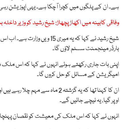
ہے۔
ان
کے
پلگوں
میں
کچرا
آچکا
ہے۔
یہی
اپوزیشن
رہی
وفاقی کابینہ میں اکھاڑ پچھاڑ: شیخ رشید کو وزیر داخلہ بنا
شیخ
رشید
نے کہا کہ یہ میری 15 ویں وز
بارڈر مینجمنٹ سسٹم لاؤں گا۔
اپنی بات جاری رکھتے ہوئے انہوں نے کہا کہ اس ملک م
امیگریشن کے مسائل کو حل کروں گا۔
ان کا کہنا تھا کہ یہ گزشتہ 2 ماہ س
اوپر گیا، یہ نیچے جائیں گے۔
انہوں نے کہا کہ اس ملک کی معیشت کو نقصان پہنچان