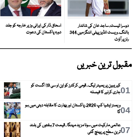
اسحاق ڈار کی ایرانی وزیر خارجہ کو جلد
دوسرا ٹیسٹ، ساجد خان کی شاندار
دورہ پاکستان کی دعوت
بالنگ، ویسٹ انڈیز پہلی اننگز میں 344
رنز پر آؤٹ
مقبول ترین خبریں
کیریبین پریمیئر لیگ ، قومی کرکٹرز کو این او سی 19 اگست کو
01
جاری کرنے کا فیصلہ
ویمنز ایشیا کپ 2026، پاکستان اور بھارت کا مقابلہ دبئی میں ہو
04
گا
عالمی مارکیٹ میں سونا مزید مہنگا ، قیمت 7 ہفتوں کی بلند
07
ترین سطح پر پہنچ گئی