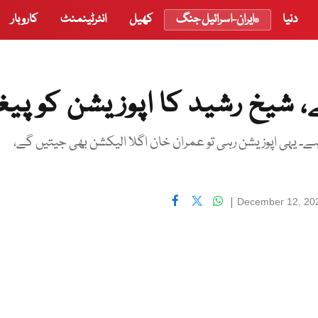
دنیا
ایران-اسرائیل جنگ
کھیل
انٹرٹینمنٹ
کاروبار
، شیخ رشید کا اپوزیشن کو پیغ
ہے۔ یہی اپوزیشن رہی تو عمران خان اگلا الیکشن بھی جیتیں گے،
|
December 12, 20