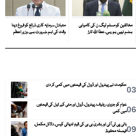
مخالفین کو مسلم لیگ ن کی کامیابی
متبادل سرمایہ کاری ذرائع کو فروغ دینا
ہضم نہیں ہو رہی، عطا اللہ تارڑ
وقت کی اہم ضرورت ہے، وزیر اعظم
حکومت نے پیٹرول اور ڈیزل کی قیمتوں میں کمی کر دی
0
عوام کو جزوی ریلیف، پیٹرول، ڈیزل اور مٹی کے تیل کی قیمتوں
0
میں کمی
بانی پی ٹی آئی اور بشریٰ بی بی کی قیدِ تنہائی کیس، دلائل مکمل،
0
فیصلہ محفوظ