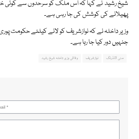
شیخ
رشید
نے کہا کہ اس ملک کو سرحدوں سے کوئی خطرہ
پھیلانے کی کوشش کی جا رہی ہے۔
وزیر داخلہ نے کہ نوازشریف کو لانے کیلئے حکومت پور
جنہیں دور کیا جا رہا ہے۔
منی لانڈرنگ
نوازشریف
وفاقی وزیر داخلہ شیخ رشید