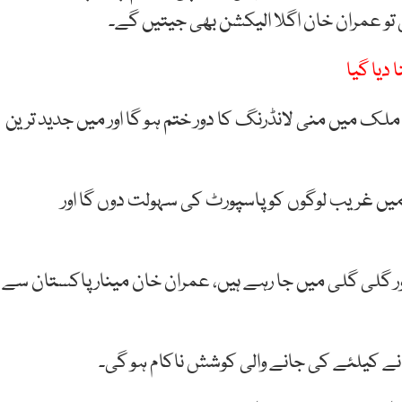
تو
عمران
خان
اگلا
الیکشن
بھی جیتیں گے
۔
 دیا گیا
ارت ہے۔ اب اس ملک میں منی لانڈرنگ کا دور ختم ہو گا اور میں جدید ترین
یں غریب لوگوں کو پاسپورٹ کی سہولت دوں گا اور
ے مہم چلا رہے ہیں اور گلی گلی میں جا رہے ہیں، عمران خان مینار پاکستان سے
ے کیلئے کی جانے والی کوشش ناکام ہو گی۔