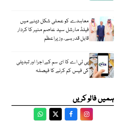
معاہدے کو عملی شکل دینے میں
فیلڈ مارشل سید عاصم منیر کا کردار
قابل قدر ہے، وزیراعظم
پی ٹی اے کا ای سم کے اجرا اور تبدیلی
کی فیس کم کرنے کا فیصلہ
ہمیں فالو کریں
WhatsApp
Twitter
Facebook
Facebook