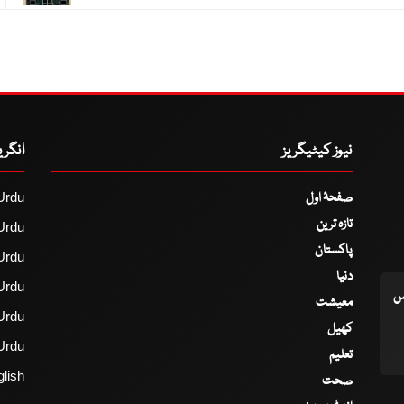
نیوز کیٹیگریز
انگر
صفحۂ اول
Urdu
تازہ ترین
Urdu
پاکستان
Urdu
دنیا
Urdu
اس
معیشت
Urdu
کھیل
Urdu
تعلیم
lish
صحت