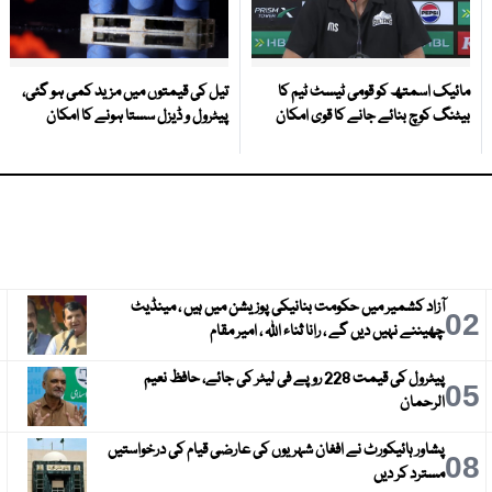
مائیک اسمتھ کو قومی ٹیسٹ ٹیم کا
تیل کی قیمتوں میں مزید کمی ہو گئی،
بیٹنگ کوچ بنائے جانے کا قوی امکان
پیٹرول و ڈیزل سستا ہونے کا امکان
آزاد کشمیر میں حکومت بنانیکی پوزیشن میں ہیں ، مینڈیٹ
3
02
چھیننے نہیں دیں گے ، رانا ثناء اللہ ، امیر مقام
پیٹرول کی قیمت 228 روپے فی لیٹر کی جائے، حافظ نعیم
6
05
الرحمان
پشاور ہائیکورٹ نے افغان شہریوں کی عارضی قیام کی درخواستیں
9
08
مسترد کر دیں