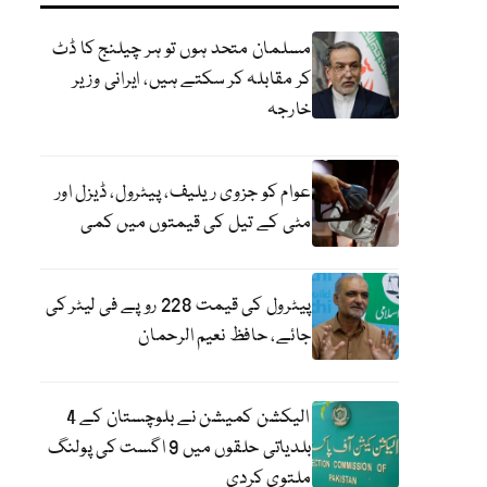
مسلمان متحد ہوں تو ہر چیلنج کا ڈٹ
کر مقابلہ کر سکتے ہیں، ایرانی وزیر
خارجہ
عوام کو جزوی ریلیف، پیٹرول، ڈیزل اور
مٹی کے تیل کی قیمتوں میں کمی
پیٹرول کی قیمت 228 روپے فی لیٹر کی
جائے، حافظ نعیم الرحمان
الیکشن کمیشن نے بلوچستان کے 4
بلدیاتی حلقوں میں 9 اگست کی پولنگ
ملتوی کردی