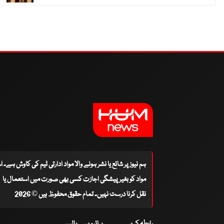
ہم نیوز پر شائع یا نشر ہونے والا مواد ادارتی ٹیم کی کاوش ہے۔ 
مواد کو بغیر پیشگی اجازت کسی بھی صورت میں استعمال یا
نقل کرنا درست نہیں۔ تمام حقوق محفوظ ہیں © 2026
رابطہ کریں
پرائیویسی پالیسی