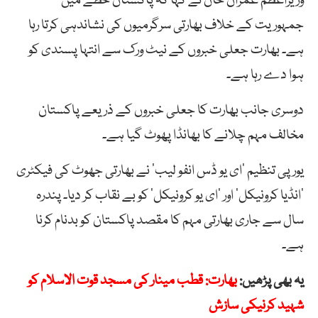
وزیراعظم عمران خان نے کہا کہ پاکستان خطے میں
جمہوریت کے خلاف بھارتی سرگرمیوں کی نشاندہی کرتا رہا
ہے۔ بھارت جعلی خبروں کے نیٹ ورک سے انتہا پسندی کو
ہوا دے رہا ہے۔
دوسری جانب بھارت کا جعلی خبروں کے ذریعے پاکستان
مخالف مہم چلانے کا بھانڈا پھوٹ گیا ہے۔
یورپی تنظیم ’ای یو ڈس انفو لیب‘ نے بھارتی جھوٹ کی فیکٹری
’انڈیا کرونیکل‘ اور ’ای یو کرونیکل‘ کو بے نقاب کر دیا۔ پندرہ
سال سے جاری بھارتی مہم کا مقصد پاکستان کو بدنام کرنا
ہے۔
یہ بھی پڑھیں:
بھارت: قطب مینار کی مسجد قوت الاسلام کو
شہید کرنیکی سازش