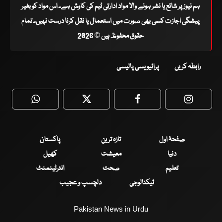
ہم نیوز پر شائع یا نشر ہونے والا مواد ادارتی ٹیم کی کاوش ہے۔ اس مواد کو بغیر
پیشگی اجازت کسی بھی صورت میں استعمال یا نقل کرنا درست نہیں۔ تمام
حقوق محفوظ ہیں © 2026
رابطہ کریں
پرائیویسی پالیسی
WhatsApp
Twitter
Facebook
Faceboo
صفحۂ اول
تازہ ترین
پاکستان
دنیا
معیشت
کھیل
تعلیم
صحت
انٹرٹینمنٹ
ٹیکنالوجی
دلچسپ و عجیب
Pakistan News in Urdu