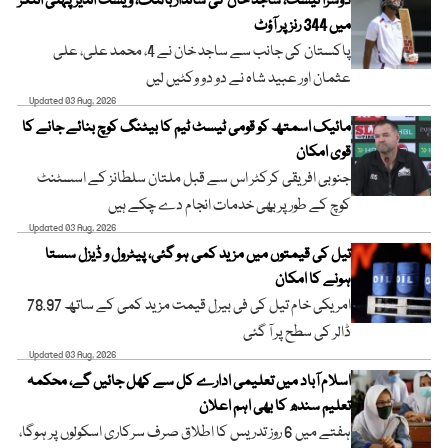
دوسرا ٹیسٹ، ساجد خان کی شاندار بالنگ، ویسٹ انڈیز پہلی اننگز
میں 344 رنز پر آؤٹ
پاکستان کی جانب سے ساجد خان نے 4، محمد علی، علی
عثمان اور عبید شاہ نے دو دو وکٹیں لیں
Updated 03 Aug, 2026
مائیک اسمتھ کو قومی ٹیسٹ ٹیم کا بیٹنگ کوچ بنائے جانے کا
قوی امکان
جنوبی افریقی کرکٹر اس سے قبل ملتان سلطانز کے اسسٹنٹ
کوچ کے طور پر بھی خدمات انجام دے چکے ہیں
Updated 03 Aug, 2026
تیل کی قیمتوں میں مزید کمی ہو گئی، پیٹرول و ڈیزل سستا
ہونے کا امکان
امریکی خام تیل کی فی بیرل قیمت مزید کمی کے ساتھ 78.97
ڈالر کی سطح پر آ گئی
Updated 03 Aug, 2026
اسلام آباد میں تعلیمی ادارے کل سے کھل جائیں گے، محکمہ
تعلیم سندھ کا بھی اہم اعلان
ہفتے میں 6 روز تدریس کا اطلاق صرف سرکاری اسکولوں پر ہوگا،