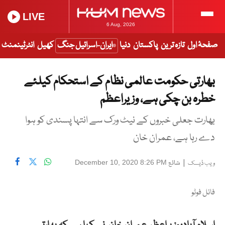
LIVE
6 Aug, 2026
صفحۂ اول
تازہ ترین
پاکستان
دنیا
ایران-اسرائیل جنگ
کھیل
انٹرٹینمنٹ
بھارتی حکومت عالمی نظام کے استحکام کیلئے
خطرہ بن چکی ہے، وزیراعظم
بھارت جعلی خبروں کے نیٹ ورک سے انتہا پسندی کو ہوا
دے رہا ہے، عمران خان
|
شائع
December 10, 2020 8:26 PM
ویب ڈیسک
فائل فوٹو