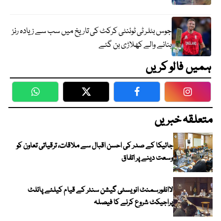
جوس بٹلر ٹی ٹوئنٹی کرکٹ کی تاریخ میں سب سے زیادہ رنز
بنانے والے کھلاڑی بن گئے
ہمیں فالو کریں
WhatsApp
Twitter
Facebook
Faceboo
متعلقہ خبریں
جائیکا کے صدر کی احسن اقبال سے ملاقات، ترقیاتی تعاون کو
وسعت دینے پر اتفاق
لاانفورسمنٹ انویسٹی گیشن سنٹر کے قیام کیلئے پائلٹ
پراجیکٹ شروع کرنے کا فیصلہ