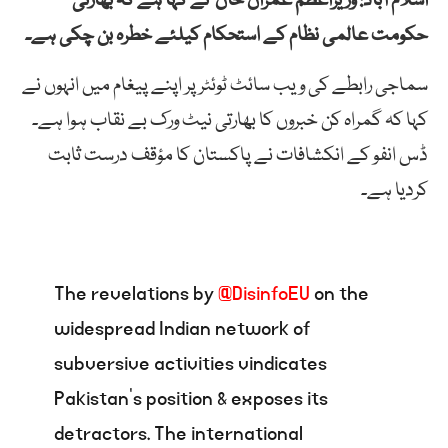
اسلام آباد: وزیراعظم عمران خان نے کہا ہے کہ بھارتی
حکومت عالمی نظام کے استحکام کیلئے خطرہ بن چکی ہے۔
سماجی رابطے کی ویب سائٹ ٹوئٹر پر اپنے پیغام میں انہوں نے
کہا کہ گمراہ کن خبروں کا بھارتی نیٹ ورک بے نقاب ہوا ہے۔
ڈس انفو کے انکشافات نے پاکستان کا مؤقف درست ثابت
کردیا ہے۔
The revelations by
@DisinfoEU
on the
widespread Indian network of
subversive activities vindicates
Pakistan’s position & exposes its
detractors. The international