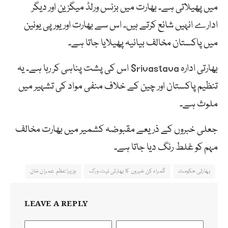
میں پھیلاتی ہے۔ بھارت میں بزنس ورلڈ میگزین اور دیگر
ادارے انہیں شائع کرتے ہیں۔ اس سے بھارت اور یورپی یونین
میں پاکستان مخالف بیانیہ پھیلایا جاتا ہے۔
بھارتی ادارہ Srivastava اس کی پشت پناہی کر رہا ہے۔ یہ
تنظیم پاکستان اور چین کے خلاف منفی مواد کی تشہیر میں
ملوث ہے۔
جعلی خبروں کے ذریعے مقبوضہ کشمیر میں بھارت مخالف
مہم کو غلط رنگ دیا جاتا ہے۔
بھارتی حکومت
گمراہ کن خبروں کا بھارتی نیٹ ورک
وزیراعظم عمران خان
LEAVE A REPLY