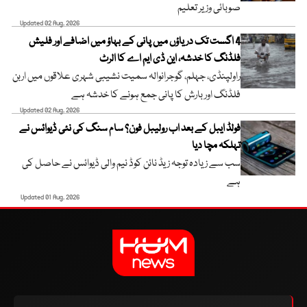
صوبائی وزیر تعلیم
Updated 02 Aug, 2026
4 اگست تک دریاؤں میں پانی کے بہاؤ میں اضافے اور فلیش
فلڈنگ کا خدشہ، این ڈی ایم اے کا الرٹ
راولپنڈی، جہلم، گوجرانوالہ سمیت نشیبی شہری علاقوں میں اربن
فلڈنگ اور بارش کا پانی جمع ہونے کا خدشہ ہے
Updated 02 Aug, 2026
فولڈ ایبل کے بعد اب رولیبل فون؟ سام سنگ کی نئی ڈیوائس نے
تہلکہ مچا دیا
سب سے زیادہ توجہ زیڈ نائن کوڈ نیم والی ڈیوائس نے حاصل کی
ہے
Updated 01 Aug, 2026