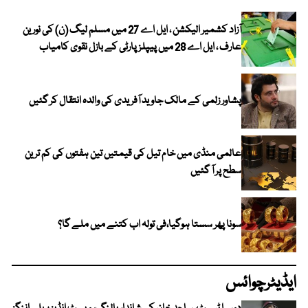
آزاد کشمیر الیکشن ، ایل اے 27 میں مسلم لیگ (ن) کی نورین
عارف ، ایل اے 28 میں پیپلز پارٹی کے بازل نقوی کامیاب
پشاور زلمی کے مالک جاوید آفریدی کی والدہ انتقال کر گئیں
عالمی منڈی میں خام تیل کی قیمتیں تین ہفتوں کی کم ترین
سطح پر آ گئیں
سونا پھر سستا ہوگیا،فی تولہ اب کتنے میں ملے گا؟
ایڈیٹرچوائس