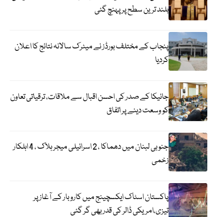
بلند ترین سطح پر پہنچ گئی
پنجاب کے مختلف بورڈز نے میٹرک سالانہ نتائج کا اعلان
کردیا
جائیکا کے صدر کی احسن اقبال سے ملاقات، ترقیاتی تعاون
کو وسعت دینے پر اتفاق
جنوبی لبنان میں دھماکا ، 2 اسرائیلی میجر ہلاک ، 4 اہلکار
زخمی
پاکستان اسٹاک ایکسچینج میں کاروبار کے آغاز پر
تیزی،امریکی ڈالر کی قدر بھی گر گئی