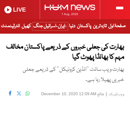
LIVE
7 Aug, 2026
صفحۂ اول
تازہ ترین
پاکستان
دنیا
ایران-اسرائیل جنگ
کھیل
انٹرٹینمنٹ
بھارت کی جعلی خبروں کے ذریعے پاکستان مخالف
مہم کا بھانڈا پھوٹ گیا
بھارت ویب سائٹ ’’انڈین کرونیکل‘‘ کے ذریعے جعلی
خبریں پھیلا رہا ہے۔
|
شائع
December 10, 2020 12:09 AM
ویب ڈیسک