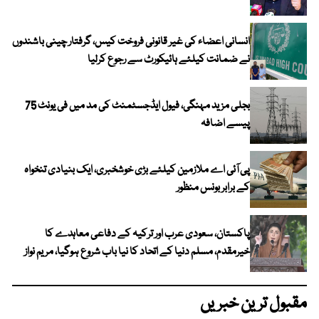
انسانی اعضاء کی غیر قانونی فروخت کیس، گرفتار چینی باشندوں
نے ضمانت کیلئے ہائیکورٹ سے رجوع کرلیا
بجلی مزید مہنگی، فیول ایڈجسٹمنٹ کی مد میں فی یونٹ 75
پیسے اضافہ
پی آئی اے ملازمین کیلئے بڑی خوشخبری، ایک بنیادی تنخواہ
کے برابر بونس منظور
پاکستان، سعودی عرب اور ترکیہ کے دفاعی معاہدے کا
خیرمقدم، مسلم دنیا کے اتحاد کا نیا باب شروع ہوگیا، مریم نواز
مقبول ترین خبریں