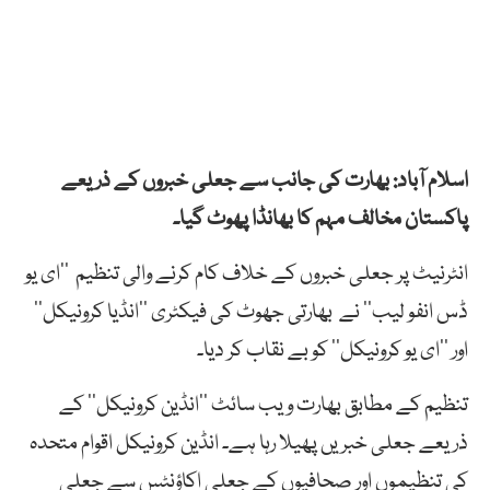
اسلام آباد: بھارت کی جانب سے جعلی خبروں کے ذریعے
پاکستان مخالف مہم کا بھانڈا پھوٹ گیا۔
انٹرنیٹ
پر
جعلی
خبروں
کے
خلاف
کام
کرنے
والی
تنظیم
’’
ای
یو
ڈس
انفو
لیب
‘‘
نے
بھارتی
جھوٹ
کی
فیکٹری
’’
انڈیا
کرونیکل
‘‘
اور ’’
ای
یو
کرونیکل
‘‘
کو
بے
نقاب
کر
دیا۔
تنظیم
کے
مطابق
بھارت
ویب
سائٹ
’’
انڈین
کرونیکل
‘‘ کے
ذریعے
جعلی
خبریں
پھیلا
رہا
ہے۔
انڈین
کرونیکل
اقوام
متحدہ
کی
تنظیموں
اور
صحافیوں
کے
جعلی
اکاؤنٹس
سے
جعلی