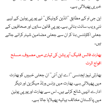
خبریں
پھیلاتی
ہے۔
این
جی
او
کے
مطابق
’’
انڈین
کرونیکل
‘‘
نے
یورپی
یونین
کے
لیے
نئی
ویب
سائٹ
بنائی
ہے۔
یورپی
قانون
سازوں
اور
صحافیوں
کے
جعلی
اکاؤنٹس
بنا
کر
ان
سے
جعلی
مضامین
شیئر
کرائے
جاتے
ہیں۔
بھارت فالس فلیگ آپریشن کی تیاری میں مصروف، مسلح
افواج الرٹ
بھارتی
نیوز
ایجنسی
’’
اے
این
آئی
‘‘
ان
جعلی
خبروں
کو
بھارت
میں
پھیلاتی
ہے۔
بھارت
میں
بزنس
ورلڈ
میگزین
اور
دیگر
ادارے
انہیں
شائع
کرتے
ہیں۔
اس
سے
بھارت
اور
یورپی
یونین
میں
پاکستان
مخالف
بیانیہ
پھیلایا
جاتا
ہے۔