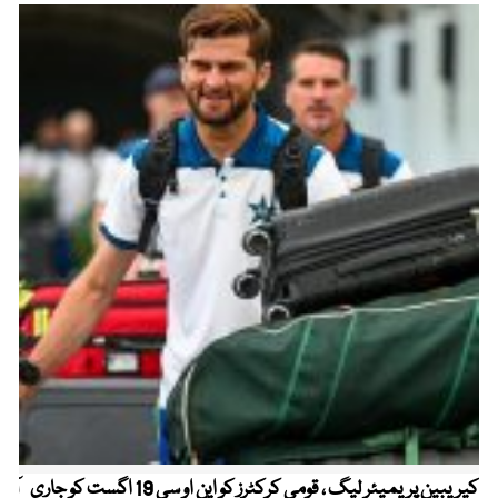
کیریبین پریمیئر لیگ ، قومی کرکٹرز کو این او سی 19 اگست کو جاری
آز