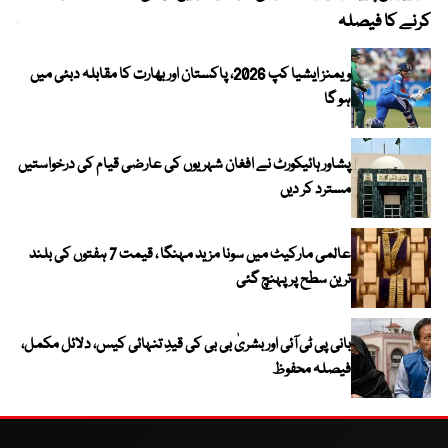
کرنے کا فیصلہ
چھی
ویمنز ایشیا کپ 2026، پاکستان اور بھارت کا مقابلہ دبئی میں
ہو گا
پشاور ہائیکورٹ نے افغان شہریوں کی عارضی قیام کی درخواستیں
مسترد کر دیں
عالمی مارکیٹ میں سونا مزید مہنگا ، قیمت 7 ہفتوں کی بلند
ترین سطح پر پہنچ گئی
بانی پی ٹی آئی اور بشریٰ بی بی کی قیدِ تنہائی کیس، دلائل مکمل،
فیصلہ محفوظ