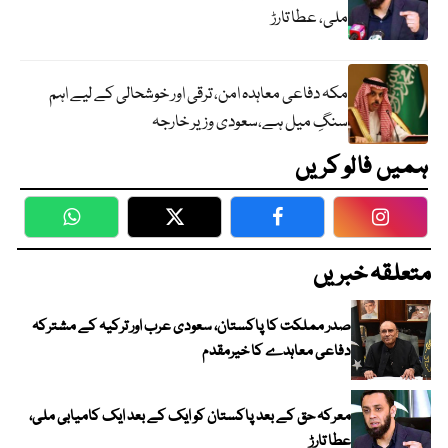
ملی، عطا تارڑ
مکہ دفاعی معاہدہ امن، ترقی اور خوشحالی کے لیے اہم
سنگِ میل ہے،سعودی وزیر خارجہ
ہمیں فالو کریں
WhatsApp
Twitter
Facebook
Faceboo
متعلقہ خبریں
صدر مملکت کا پاکستان، سعودی عرب اور ترکیہ کے مشترکہ
دفاعی معاہدے کا خیرمقدم
معرکہ حق کے بعد پاکستان کو ایک کے بعد ایک کامیابی ملی،
عطا تارڑ