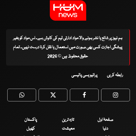
ہم نیوز پر شائع یا نشر ہونے والا مواد ادارتی ٹیم کی کاوش ہے۔ اس مواد کو بغیر
پیشگی اجازت کسی بھی صورت میں استعمال یا نقل کرنا درست نہیں۔ تمام
حقوق محفوظ ہیں © 2026
رابطہ کریں
پرائیویسی پالیسی
WhatsApp
Twitter
Facebook
Faceboo
صفحۂ اول
تازہ ترین
پاکستان
دنیا
معیشت
کھیل