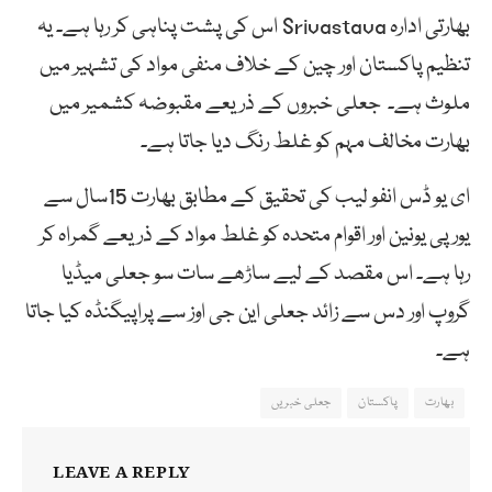
بھارتی
ادارہ
Srivastava
اس
کی
پشت
پناہی
کر
رہا
ہے۔
یہ
تنظیم
پاکستان
اور
چین
کے
خلاف
منفی
مواد
کی
تشہیر
میں
ملوث
ہے۔
جعلی
خبروں
کے
ذریعے
مقبوضہ
کشمیر
میں
بھارت
مخالف
مہم
کو
غلط
رنگ
دیا
جاتا
ہے۔
ای
یو
ڈس
انفو
لیب
کی
تحقیق
کے
مطابق
بھارت
15سال
سے
یورپی
یونین
اور
اقوام
متحدہ
کو
غلط
مواد
کے
ذریعے
گمراہ
کر
رہا
ہے۔
اس
مقصد
کے
لیے
ساڑھے
سات
سو
جعلی
میڈیا
گروپ
اور
دس
سے
زائد
جعلی
این
جی
اوز
سے
پراپیگنڈہ
کیا
جاتا
ہے۔
بھارت
پاکستان
جعلی خبریں
LEAVE A REPLY