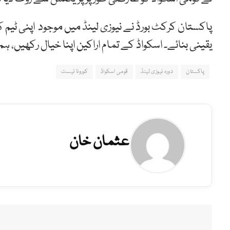
پاکستان کرکٹ بورڈ نے نیوزی لینڈ میں موجود اپنی ٹیم کو
یقینی بنائے۔ اسکواڈ کے تمام اراکین اپنا خیال رکھیں، 
پاکستان
دورہ نیوزی لینڈ
قومی اسکواڈ
کورونا ٹیسٹ
عثمان خان