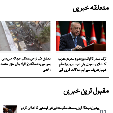
متعلقہ خبریں
دمشق کے نواحی علاقے جرمانہ میں منی
ترک صدر کا ایک روزہ دورہ سعودی عرب
بس میں دھماکہ، 2 افراد جاں بحق، متعدد
کا اعلان، سعودی ولی عہد اور وزیراعظم
زخمی
شہباز شریف سے اہم ملاقات کریں گے
مقبول ترین خبریں
پیٹرول مہنگا، ڈیزل سستا، حکومت نے نئی قیمتوں کا اعلان کر دیا
01