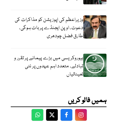
وزیراعظم کی اپوزیشن کو مذاکرات کی
دعوت، اوپن ایجنڈے پر بات ہوگی،
طارق فضل چودھری
بیوروکریسی میں بڑے پیمانے پر تقرر و
تبادلے، متعدد اہم عہدوں پر نئی
تعیناتیاں
ہمیں فالو کریں
WhatsApp
Twitter
Facebook
Facebook