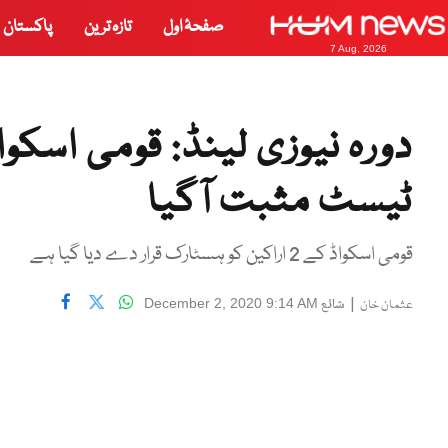
صفحۂ اول
تازہ ترین
پاکستان
7 Aug, 2026
دورہ نیوزی لینڈ: قومی اسکوا
ٹیسٹ مثبت آگیا
قومی اسکواڈ کے 2 اراکین کو ہسٹارک قرار دے دیا گیا ہے
|
شائع
December 2, 2020 9:14 AM
عثمان خان