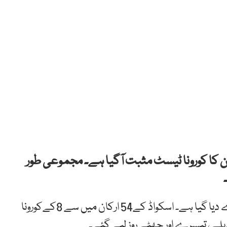
کن کا کورونا ٹیسٹ مثبت آگیا ہے۔ مجموعی طور
قومی اسکواڈ کے 8 ارکان میں سے 2 کو ہسٹارک قرار دے دیا گیا ہے۔ اسکواڈ کے54 ارکان میں سے 8کےکورونا