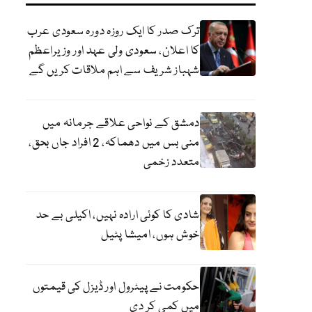
ترک صدر کا ایک روزہ دورہ سعودی عرب
کا اعلان، سعودی ولی عہد اور وزیراعظم
شہباز شریف سے اہم ملاقات کریں گے
دمشق کے نواحی علاقے جرمانہ میں
منی بس میں دھماکہ، 2 افراد جاں بحق،
متعدد زخمی
شادی کا کوئی ارادہ نہیں، اکیلی بے حد
خوش ہوں، امیشا پٹیل
حکومت نے پیٹرول اور ڈیزل کی قیمتوں
میں کمی کر دی