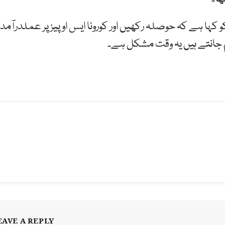
 کہا ہے کہ حوصلہ رکھیں اور کورونا ایس او پیز پر عملدرآمد
ہم جانتے ہیں یہ وقت مشکل ہے۔
EAVE A REPLY