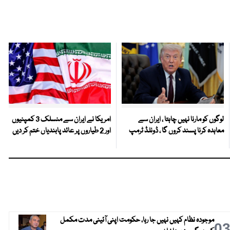
لوگوں کو مارنا نہیں چاہتا ، ایران سے
امریکا نے ایران سے منسلک 3 کمپنیوں
معاہدہ کرنا پسند کروں گا ، ڈونلڈ ٹرمپ
اور 2 طیاروں پر عائد پابندیاں ختم کر دیں
موجودہ نظام کہیں نہیں جا رہا، حکومت اپنی آئینی مدت مکمل
0