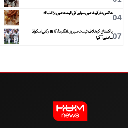
عالمی مارکیٹ میں سونے کی قیمت میں بڑا اضافہ
04
پاکستان کیخلاف ٹیسٹ سیریز ، انگلینڈ کا 16 رکنی اسکواڈ
07
سامنے آ گیا