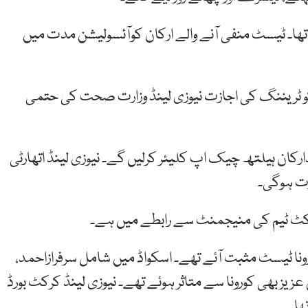
ا ٹیسٹ منفی آیا تھا۔ ٹیسٹ منفی آنے والے ارکان کوآئسولیشن مدت میں
کو ٹریننگ کی اجازت نیوزی لینڈ وزارت صحت کی حتمی
رکان ہیلتھ چیک اپ کلیئر کرلیں گے۔ نیوزی لینڈ اتھارٹی
زت ہوگی۔
کرکٹ ٹیم کی منیجمنٹ سے رابطے میں ہے۔
ڈ میں قومی اسکواڈ کے7ارکان کےکورونا ٹیسٹ مثبت آئے تھے۔ اسکواڈ میں شامل سرفرازاحمد،
زیز بھی کورونا سے متاثر ہوئے تھے۔ نیوزی لینڈ کرکٹ بورڈ
ھا۔