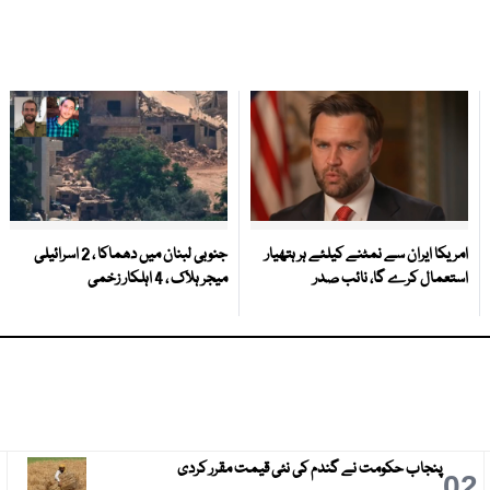
امریکا ایران سے نمٹنے کیلئے ہر ہتھیار
جنوبی لبنان میں دھماکا ، 2 اسرائیلی
استعمال کرے گا، نائب صدر
میجر ہلاک ، 4 اہلکار زخمی
پنجاب حکومت نے گندم کی نئی قیمت مقرر کردی
3
02