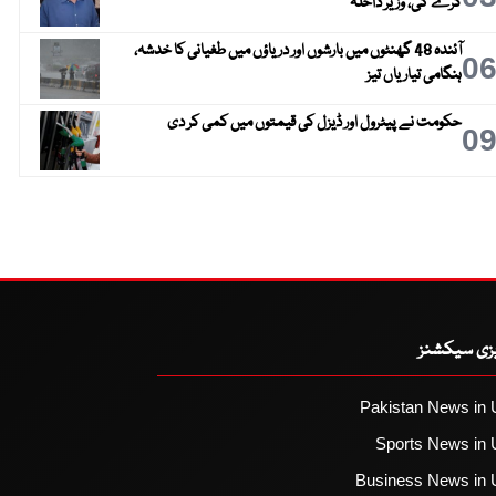
کرے گی، وزیر داخلہ
آئندہ 48 گھنٹوں میں بارشوں اور دریاؤں میں طغیانی کا خدشہ،
0
ہنگامی تیاریاں تیز
حکومت نے پیٹرول اور ڈیزل کی قیمتوں میں کمی کر دی
0
یزی سیکشنز
Pakistan News in 
Sports News in 
Business News in 