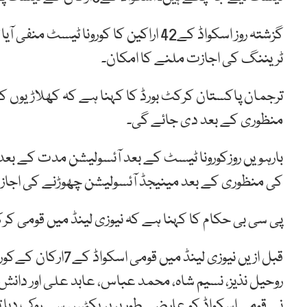
گزشتہ روز اسکواڈ کے42 اراکین کا کورون
ٹریننگ کی اجازت ملنے کا امکان۔
ترجمان پاکستان کرکٹ بورڈ کا کہنا ہے کہ کھلاڑیوں 
منظوری کے بعد دی جائے گی۔
بارہویں روزکورونا ٹیسٹ کے بعد آئسولیشن مدت کے بعدا
کی منظوری کے بعد مینیجڈ آئسولیشن چھوڑنے کی اجا
پی سی بی حکام کا کہنا ہے کہ نیوزی لینڈ میں قومی 
قبل ازیں نیوزی لین
روحیل نذیز، نسیم شاہ، محمد عباس، عابد علی اور دانش ع
نے قومی اسکواڈ کو عارضی طور پر پریکٹس سے روک دیا ت