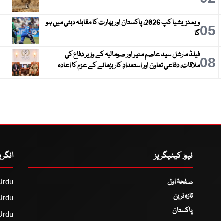
ویمنز ایشیا کپ 2026، پاکستان اور بھارت کا مقابلہ دبئی میں ہو
6
05
گا
فیلڈ مارشل سید عاصم منیر اور صومالیہ کے وزیر دفاع کی
9
08
ملاقات، دفاعی تعاون اور استعدادِ کار بڑھانے کے عزم کا اعادہ
نیوز کیٹیگریز
انگر
صفحۂ اول
Urdu
تازہ ترین
Urdu
پاکستان
Urdu