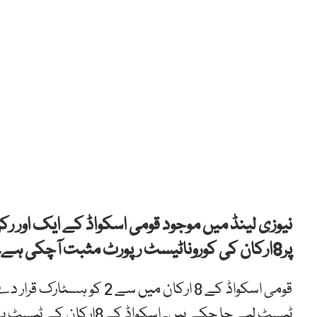
نیوزی لینڈ میں موجود قومی اسکواڈ کے ایک اور ر
پر8ارکان کی کوروناٹیسٹ رپورٹ مثبت آچکی ہے۔
ٹیسٹ لیے جا چکے ہیں۔ اسکواڈ کے8ارکان کے ٹیسٹ پہلے، تیسرے اور چھٹے روز لیے گئے۔