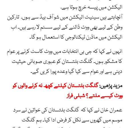
الیکشن میں پیسہ خرچ ہوتا ہے،
آئ
چاہتے
ہیں
سینیٹ
الیکشن
میں
شو
آف
ہیڈ
سے
ہوں،
تارکین
وطن
کے
لیے
بھی
ووٹ
ڈالنے
کے
لیے
سسٹم
لا
رہے
ہیں۔ اب
الیکشن میں ماڈرن ٹیکنالوجی کا استعمال ہو گا۔
انہوں نے کہا کہ جی بی انتخابات میں ووٹ کاسٹ کرنے پر عوام
کا مشکور ہوں۔ گلگت بلتستان کو عبوری صوبائی حیثیت
دینی ہے اور عوام سے کیا گیا وعدہ پورا کریں گے۔
مزید پڑھیں:
گلگت بلتستان کیلئے کچھ نہ کرنے والوں کو
ووٹ کیسے ملتے ؟ شبلی فراز
عمران خان نے کہا کہ گلگت بلتستان کی خواتین نے سرد
موسم میں گھروں سے نکل کر فرض ادا کیا۔ ہم گلگت