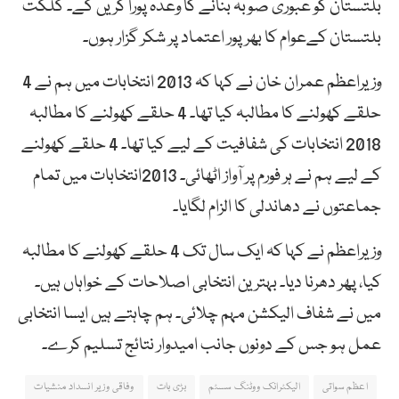
بلتستان کو عبوری صوبہ بنانے کا وعدہ پورا کریں گے۔ گلگت
بلتستان کےعوام کا بھر پور اعتماد پر شکر گزار ہوں۔
وزیراعظم عمران خان نے کہا کہ 2013 انتخابات میں ہم نے 4
حلقے کھولنے کا مطالبہ کیا تھا۔ 4 حلقے کھولنے کا مطالبہ
2018 انتخابات کی شفافیت کے لیے کیا تھا۔ 4 حلقے کھولنے
کے لیے ہم نے ہر فورم پر آواز اٹھائی۔ 2013انتخابات میں تمام
جماعتوں نے دھاندلی کا الزام لگایا۔
وزیراعظم نے کہا کہ ایک سال تک 4 حلقے کھولنے کا مطالبہ
کیا، پھر دھرنا دیا۔ بہترین انتخابی اصلاحات کے خواہاں ہیں۔
میں نے شفاف الیکشن مہم چلائی۔ ہم چاہتے ہیں ایسا انتخابی
عمل ہو جس کے دونوں جانب امیدوار نتائج تسلیم کرے۔
اعظم سواتی
الیکٹرانک ووٹنگ سسٹم
بڑی بات
وفاقی وزیر انسداد منشیات