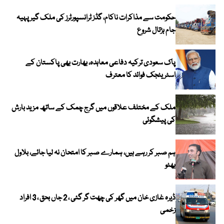
حکومت سے مذاکرات ناکام، گڈز ٹرانسپورٹرز کی ملک گیر پہیہ
جام ہڑتال شروع
پاک سعودی ترکیہ دفاعی معاہدہ، بھارت بھی پاکستان کے
اسٹریٹجک فوائد کا معترف
ملک کے مختلف علاقوں میں گرج چمک کے ساتھ مزید بارش
کی پیشگوئی
ہم صبر کر رہے ہیں، ہمارے صبر کا امتحان نہ لیا جائے، بلاول
بھٹو
ڈیرہ غازی خان میں گھر کی چھت گر گئی ، 2 جاں بحق ، 3 افراد
زخمی