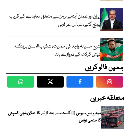
ایران اور عمان آبنائے ہرمز سے متعلق معاہدے کے قریب
پہنچ گئے، عباس عراقچی
شیخ حسینہ واجد کی حمایت، شکیب الحسن پر بنگلہ
دیش کرکٹ کے دروازے بند
ہمیں فالو کریں
WhatsApp
Twitter
Facebook
Faceboo
متعلقہ خبریں
میٹرو بس سروس 11 اگست سے بند کرنے کا اعلان، نجی کمپنی
کا حتمی نوٹس