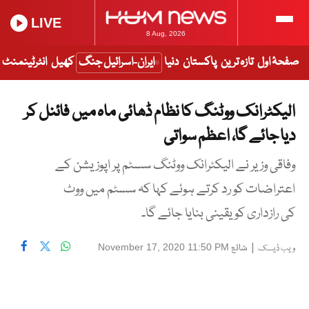
LIVE
8 Aug, 2026
صفحۂ اول
تازہ ترین
پاکستان
دنیا
ایران-اسرائیل جنگ
کھیل
انٹرٹینمنٹ
الیکٹرانک ووٹنگ کا نظام ڈھائی ماہ میں فائنل کر
دیا جائے گا، اعظم سواتی
وفاقی وزیر نے الیکٹرانک ووٹنگ سسٹم پر اپوزیشن کے
اعتراضات کو رد کرتے ہوئے کہا کہ سسٹم میں ووٹ
کی رازداری کو یقینی بنایا جائے گا۔
|
شائع
November 17, 2020 11:50 PM
ویب ڈیسک