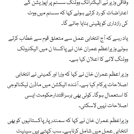
وفاقی وزیر نے الیکٹرانک ووٹنگ سسٹم پر اپوزیشن کے
اعتراضات کو رد کرتے ہوئے کہا کہ سسٹم میں ووٹ
کی رازداری کو یقینی بنایا جائے گا۔
یاد رہے کہ آج انتخابی عمل سے متعلق قوم سے خطاب کرتے
ہوئے وزیراعظم عمران خان نے پاکستا ن میں الیکٹرونک
ووٹنگ لانے کا اعلان کیا ہے۔
وزیر اعظم عمران خان نے کہا کہ وزرا اور کمیٹی نے انتخابی
اصلاحات پرکام کیا ہے۔ آئندہ الیکشن میں ماڈرن ٹیکنالوجی
کا استعمال ہوگا۔ کوئی بھی برسراقتدارحکومت ایسی
اصلاحات نہیں لاسکتی۔
وزیراعظم عمران خان نے کہا کہ سمندر پار پاکستانیوں کو بھی
انتخابی عمل میں شامل کرناہے۔ سب کہتے ہیں سینیٹ