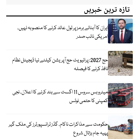
تازہ ترین خبریں
ایران کا آبنائے ہرمز پر ٹول عائد کرنے کا منصوبہ نہیں،
امریکی نائب صدر
حج 2027: پرائیویٹ حج آپریشن کیلئے نیا ڈیجیٹل نظام
نافذ کرنے کا فیصلہ
میٹرو بس سروس 11 اگست سے بند کرنے کا اعلان، نجی
کمپنی کا حتمی نوٹس
حکومت سے مذاکرات ناکام، گڈز ٹرانسپورٹرز کی ملک گیر
پہیہ جام ہڑتال شروع