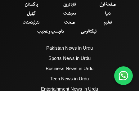
صفحۂ اول
تازہ ترین
پاکستان
دنیا
معیشت
کھیل
تعلیم
صحت
انٹرٹینمنٹ
ٹیکنالوجی
دلچسپ و عجیب
Pakistan News in Urdu
Sports News in Urdu
Business News in Urdu
Tech News in Urdu
Entertainment News in Urdu
Health News in Urdu
Hum News English