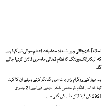
اسلام آباد: وفاقی وزیر انسداد منشیات اعظم سواتی نے کہا ہے
کہ الیکٹرانک ووٹنگ کا نظام ڈھائی ماہ میں فائنل کردیا جائے
گا۔
ہم نیوز کے پروگرام بڑی بات میں گفتگو کرتے ہوئے ان کا کہنا
تھا کہ اس نظام کو حتمی شکل دینے کے لیے 21 جنوری
2021 کی ڈیڈ لائن طے کی گئی ہے۔