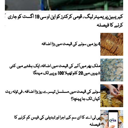
کیریبین پریمیئر لیگ ، قومی کرکٹرز کو این او سی 19 اگست کو جاری
آز
کرنے کا فیصلہ
چھی
4 روز میں سونے کی قیمت میں بڑا اضافہ
ملک بھر میں آٹے کی قیمت میں اضافہ، ایک ہفتے میں کئی
شہروں میں 20 کلو تھیلا 100 روپے تک مہنگا
سونے کی قیمت میں مسلسل تیسرے روز بڑا اضافہ ، فی تولہ ریٹ
کہاں تک جا پہنچا؟
پی ٹی اے کا ای سم کے اجرا اور تبدیلی کی فیس کم کرنے کا
فیصلہ