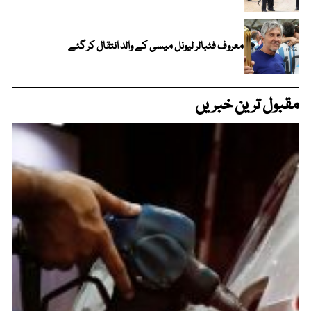
معروف فٹبالر لیونل میسی کے والد انتقال کر گئے
مقبول ترین خبریں