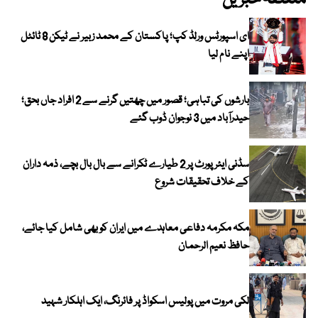
متعلقہ خبریں
ای اسپورٹس ورلڈ کپ؛ پاکستان کے محمد زبیر نے ٹیکن 8 ٹائٹل
اپنے نام لیا
بارشوں کی تباہی؛ قصور میں چھتیں گرنے سے 2 افراد جاں بحق؛
حیدرآباد میں 3 نوجوان ڈوب گئے
سڈنی ایئرپورٹ پر 2 طیارے ٹکرانے سے بال بال بچے، ذمہ داران
کے خلاف تحقیقات شروع
مکہ مکرمہ دفاعی معاہدے میں ایران کو بھی شامل کیا جائے،
حافظ نعیم الرحمان
لکی مروت میں پولیس اسکواڈ پر فائرنگ، ایک اہلکار شہید