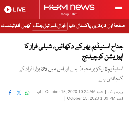
LIVE
9 Aug, 2026
صفحۂ اول
تازہ ترین
پاکستان
دنیا
ایران-اسرائیل جنگ
کھیل
انٹرٹینمنٹ
جناح اسٹیڈیم بھر کے دکھائیں، شبلی فراز کا
اپوزیشن کو چیلنج
اسٹیڈیم6 ایکڑ پر محیط ہے اور اس میں 35 ہزار افراد کی
گنجائش ہے
|
شائع
|
اپ
October 15, 2020 10:24 AM
ویب ڈیسک
ڈیٹ
|
October 15, 2020 1:39 PM