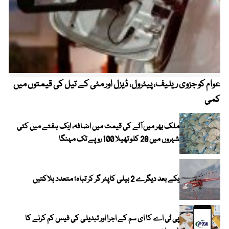
عوام کو جزوی ریلیف، پیٹرول، ڈیزل اور مٹی کے تیل کی قیمتوں میں
4 روز میں سونے کی قیمت میں بڑا اضافہ
کمی
ملک بھر میں آٹے کی قیمت میں اضافہ، ایک ہفتے میں کئی
شہروں میں 20 کلو تھیلا 100 روپے تک مہنگا
یکے بعد دیگرے 2 ہیلی کاپٹر گر کر تباہ؛ متعدد ہلاکتیں
پی ٹی اے کا ای سم کے اجرا اور تبدیلی کی فیس کم کرنے کا