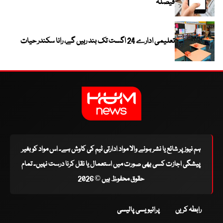
فیصلہ
تعلیمی ادارے 24 اگست تک بند رہیں گے، رانا سکندر حیات
ہم نیوز پر شائع یا نشر ہونے والا مواد ادارتی ٹیم کی کاوش ہے۔ اس مواد کو بغیر
پیشگی اجازت کسی بھی صورت میں استعمال یا نقل کرنا درست نہیں۔ تمام
حقوق محفوظ ہیں © 2026
رابطہ کریں
پرائیویسی پالیسی