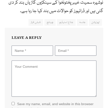
نوشہرہ سمیت خیبرپختونخوا کے سینکڑوں گاڑیاں بند کر دی
گئی ہیں اور ڈرائیورز کو حوالات میں بند کیا جا رہا ہے۔
اپوزیشن
جلسہ
جناح اسٹیڈیم
چینلج
شبلی فراز
LEAVE A REPLY
Save my name, email, and website in this browser