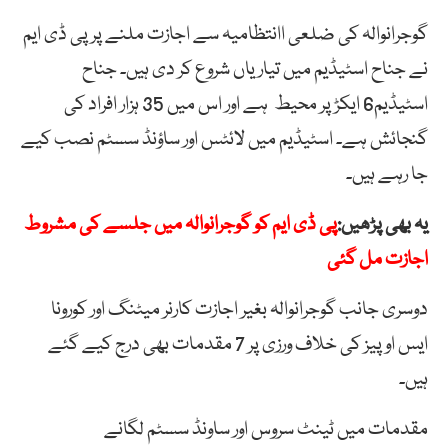
گوجرانوالہ کی ضلعی اانتظامیہ سے اجازت ملنے پر پی ڈی ایم
نے جناح اسٹیڈیم میں تیاریاں شروع کر دی ہیں۔ جناح
اسٹیڈیم6 ایکڑ پر محیط ہے اور اس میں 35 ہزار افراد کی
گنجائش ہے۔ اسٹیڈیم میں لائٹس اور ساؤنڈ سسٹم نصب کیے
جا رہے ہیں۔
یہ بھی پڑھیں:
پی ڈی ایم کو گوجرانوالہ میں جلسے کی مشروط
اجازت مل گئی
دوسری جانب گوجرانوالہ بغیر اجازت کارنر میٹنگ اور کورونا
ایس او پیز کی خلاف ورزی پر 7 مقدمات بھی درج کیے گئے
ہیں۔
مقدمات میں ٹینٹ سروس اور ساونڈ سسٹم لگانے