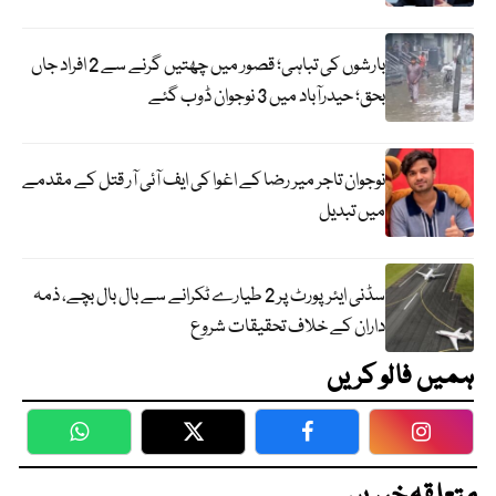
بارشوں کی تباہی؛ قصور میں چھتیں گرنے سے 2 افراد جاں
بحق؛ حیدرآباد میں 3 نوجوان ڈوب گئے
نوجوان تاجر میر رضا کے اغوا کی ایف آئی آر قتل کے مقدمے
میں تبدیل
سڈنی ایئرپورٹ پر 2 طیارے ٹکرانے سے بال بال بچے، ذمہ
داران کے خلاف تحقیقات شروع
ہمیں فالو کریں
WhatsApp
Twitter
Facebook
Faceboo