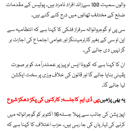
والوں سمیت 100 سےزائد افراد نامزد ہیں۔ پولیس کے مقدمات
ضلع کے مختلف تھانوں میں درج کئے گئے ہیں۔
سی پی او گوجروانوالہ سرفراز فلکی کا کہنا ہے کہ انتظامیہ سے
این او سی کے بغیر کارنرمیٹنگز اور عوامی اجتماع کی اجازت ہر
گز نہیں دی جائے گی۔
ان کا کہنا ہے کہ کورونا ایس او پیز پر عملدرآمد کو ہر صورت
یقینی بنایا جائے گا اور قانون کی خلاف ورزی پر سخت ایکشن
لیا جائے گا۔
یہ بھی پڑھیں:
پی ڈی ایم کاجلسہ: کارکنوں کی پکڑ دھکڑ شروع
اپوزیشن کی جانب سے پہلا جسلہ16 اکتوبر کو گوجرانوالہ میں
کرنے کی تیاریاں کی جا رہی ہیں۔ حزب اختلاف کا کہنا ہے کہ