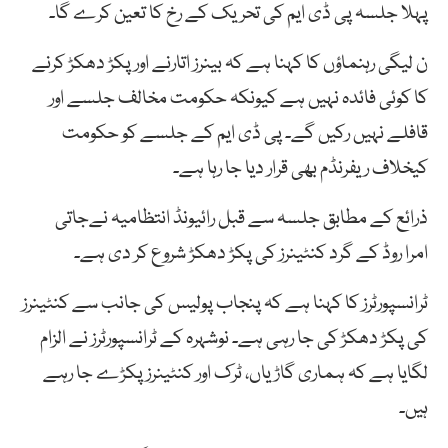
پہلا جلسہ پی ڈی ایم کی تحریک کے رخ کا تعین کرے گا۔
ن لیگی رہنماؤں کا کہنا ہے کہ بینرز اتارنے اور پکڑ دھکڑ کرنے
کا کوئی فائدہ نہیں ہے کیونکہ حکومت مخالف جلسے اور
قافلے نہیں رکیں گے۔ پی ڈی ایم کے جلسے کو حکومت
کیخلاف ریفرنڈم بھی قرار دیا جا رہا ہے۔
ذرائع کے مطابق جلسہ سے قبل رائیونڈ انتظامیہ نےجاتی
امرا روڈ کے گرد کنٹینرز کی پکڑ دھکڑ شروع کر دی ہے۔
ٹرانسپورٹرز کا کہنا ہے کہ پنجاب پولیس کی جانب سے کنٹینرز
کی پکڑ دھکڑ کی جا رہی ہے۔ نوشہرہ کے ٹرانسپورٹرز نے الزام
لگایا ہے کہ ہماری گاڑیاں، ٹرک اور کنٹینرز پکڑے جا رہے
ہیں۔