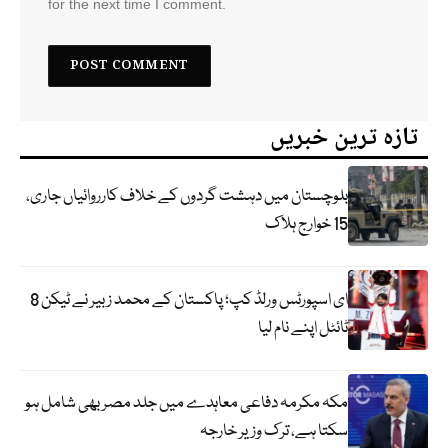
for the next time I comment.
تازہ ترین خبریں
بلوچستان میں دہشت گردوں کے خلاف کارروائیاں جاری،
15 خوارج ہلاک
ای اسپورٹس ورلڈ کپ؛ پاکستان کے محمد زبیر نے ٹیکن 8
ٹائٹل اپنے نام لیا
مکہ مکرمہ دفاعی معاہدے میں جلد مصر بھی شامل ہو
سکتا ہے، ترک وزیر خارجہ