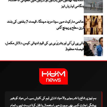
آئندہ 48 گھنٹوں میں بارشوں اور دریاؤں میں طغیانی کا خدشہ،
ہنگامی تیاریاں تیز
عالمی مارکیٹ میں سونا مزید مہنگا ، قیمت 7 ہفتوں کی بلند
ترین سطح پر پہنچ گئی
بانی پی ٹی آئی اور بشریٰ بی بی کی قیدِ تنہائی کیس، دلائل مکمل،
فیصلہ محفوظ
ہم نیوز پر شائع یا نشر ہونے والا مواد ادارتی ٹیم کی کاوش ہے۔ اس مواد کو بغیر
پیشگی اجازت کسی بھی صورت میں استعمال یا نقل کرنا درست نہیں۔ تمام