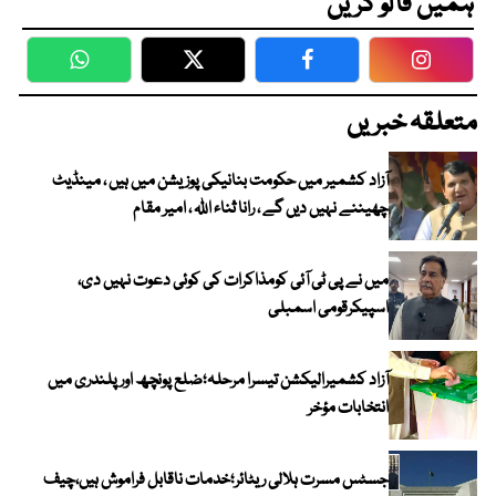
ہمیں فالو کریں
WhatsApp
Twitter
Facebook
Faceboo
متعلقہ خبریں
آزاد کشمیر میں حکومت بنانیکی پوزیشن میں ہیں ، مینڈیٹ
چھیننے نہیں دیں گے ، رانا ثناء اللہ ، امیر مقام
میں نے پی ٹی آئی کومذاکرات کی کوئی دعوت نہیں دی،
اسپیکرقومی اسمبلی
آزاد کشمیرالیکشن تیسرا مرحلہ؛ضلع پونچھ اور پلندری میں
انتخابات مؤخر
جسٹس مسرت ہلالی ریٹائر؛خدمات ناقابل فراموش ہیں،چیف