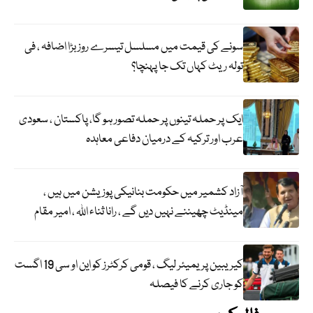
سونے کی قیمت میں مسلسل تیسرے روز بڑا اضافہ ، فی
تولہ ریٹ کہاں تک جا پہنچا؟
ایک پر حملہ تینوں پر حملہ تصور ہو گا، پاکستان ، سعودی
عرب اور ترکیہ کے درمیان دفاعی معاہدہ
آزاد کشمیر میں حکومت بنانیکی پوزیشن میں ہیں ،
مینڈیٹ چھیننے نہیں دیں گے ، رانا ثناء اللہ ، امیر مقام
کیریبین پریمیئر لیگ ، قومی کرکٹرز کو این او سی 19 اگست
کو جاری کرنے کا فیصلہ