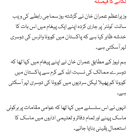
لگانے کا فیصلہ
وزیراعظم عمران خان نے گزشتہ روز سماجی رابطے کی ویب
سائٹ ’ٹوئٹر‘ پر جاری کردہ اپنے ایک پیغام میں اس بات کا
خدشہ ظاہر کیا ہے کہ پاکستان میں کورونا وائرس کی دوسری
لہر آسکتی ہے۔
ہم نیوز کے مطابق عمران خان نے اپنے پیغام میں کہا تھا کہ
دوسرے ممالک کی نسبت اللہ کے کرم سے پاکستان میں
کورونا کم پھیلا لیکن سردیوں میں کورونا کی دوسری لہر آسکتی
ہے۔
انہوں نے اس سلسلے میں کہا تھا کہ عوامی مقامات پر ہرکوئی
ماسک پہنے اور تمام دفاتر و تعلیمی اداروں میں ماسک کا
استعمال یقینی بنایا جائے۔