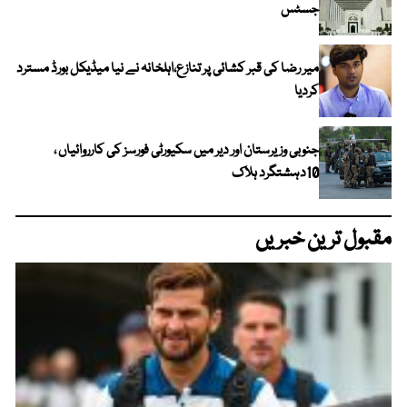
جسٹس
میر رضا کی قبر کشائی پر تنازع،اہلخانہ نے نیا میڈیکل بورڈ مسترد
کردیا
جنوبی وزیرستان اور دیر میں سکیورٹی فورسز کی کارروائیاں ،
10دہشتگرد ہلاک
مقبول ترین خبریں