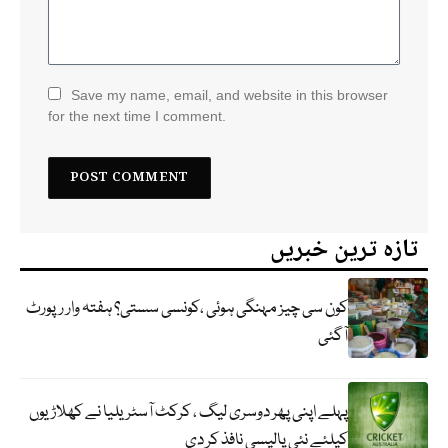
Save my name, email, and website in this browser
for the next time I comment.
تازہ ترین خبریں
کون سی چیز مہنگی ہوئی ،کونسی سستی؟ ہفتہ وار رپورٹ
آگئی
پہلے اپنی پھر دوسری لیگ ، کرکٹ آسٹریلیا نے کھلاڑیوں
کیلئے نئی پالیسی نافذ کر دی