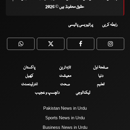
حقوق محفوظ ہیں © 2026
رابطہ کریں
پرائیویسی پالیسی
WhatsApp
Twitter
Facebook
Faceboo
صفحۂ اول
تازہ ترین
پاکستان
دنیا
معیشت
کھیل
تعلیم
صحت
انٹرٹینمنٹ
ٹیکنالوجی
دلچسپ و عجیب
Pakistan News in Urdu
Sports News in Urdu
Business News in Urdu