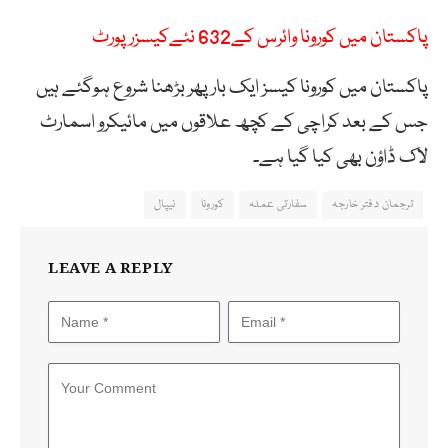
پاکستان میں کورونا وائرس کے632 نئےکیسزرپورٹ
پاکستان میں کورونا کیسز ایک بار پھر بڑھنا شروع ہوگئے ہیں
جس کے بعد کراچی کے کچھ علاقوں میں مائیکرو اسمارٹ
لاک ڈاؤن بھی کیا گیا ہے۔
ترجمان دفتر خارجہ
سفارتی عملہ
کورونا
نیپال
LEAVE A REPLY