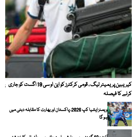
کیریبین پریمیئر لیگ ، قومی کرکٹرز کو این او سی 19 اگست کو جاری
پیٹ
کرنے کا فیصلہ
ویمنز ایشیا کپ 2026، پاکستان اور بھارت کا مقابلہ دبئی میں
ہو گا