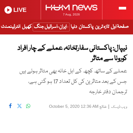
LIVE
7 Aug, 2026
صفحۂ اول
تازہ ترین
پاکستان
دنیا
ایران-اسرائیل جنگ
کھیل
انٹرٹینمنٹ
نیپال: پاکستانی سفارتخانہ، عملے کے چار افراد
کورونا سے متاثر
عملے کے ساتھ کچھ کے اہل خانہ بھی متاثر ہوئے ہیں
جس کے بعد متاثرین کی کل تعداد 17 ہو گئی ہے،
ترجمان دفتر خارجہ
|
شائع
October 5, 2020 12:36 AM
ویب ڈیسک