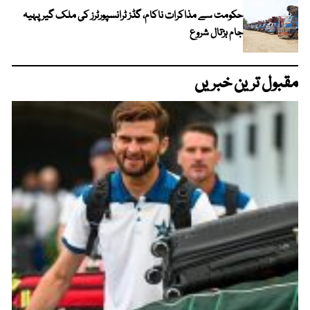
حکومت سے مذاکرات ناکام، گڈز ٹرانسپورٹرز کی ملک گیر پہیہ
جام ہڑتال شروع
مقبول ترین خبریں