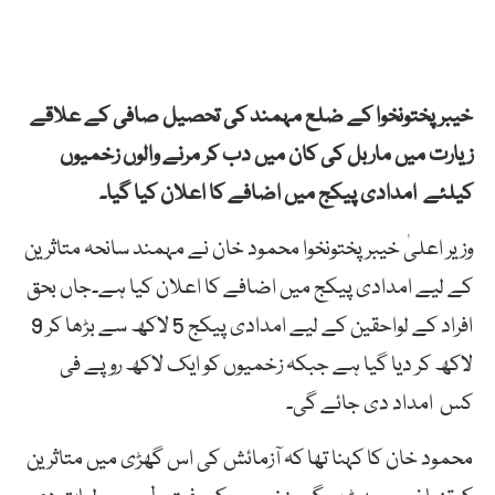
خیبرپختونخوا کے ضلع مہمند کی تحصیل صافی کے علاقے
زیارت میں ماربل کی کان میں دب کر مرنے والوں زخمیوں
کیلئے امدادی پیکج میں اضافے کا اعلان کیا گیا۔
وزیر اعلیٰ خیبر پختونخوا محمود خان نے مہمند سانحہ متاثرین
کے لیے امدادی پیکج میں اضافے کا اعلان کیا ہے۔جاں بحق
افراد کے لواحقین کے لیے امدادی پیکج 5 لاکھ سے بڑھا کر 9
لاکھ کر دیا گیا ہے جبکہ زخمیوں کو ایک لاکھ روپے فی
کس امداد دی جائے گی۔
محمود خان کا کہنا تھا کہ آزمائش کی اس گھڑی میں متاثرین