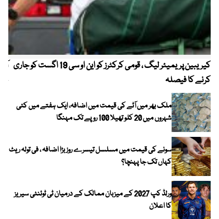
کیریبین پریمیئر لیگ ، قومی کرکٹرز کو این او سی 19 اگست کو جاری
آز
کرنے کا فیصلہ
چھی
ملک بھر میں آٹے کی قیمت میں اضافہ، ایک ہفتے میں کئی
شہروں میں 20 کلو تھیلا 100 روپے تک مہنگا
سونے کی قیمت میں مسلسل تیسرے روز بڑا اضافہ ، فی تولہ ریٹ
کہاں تک جا پہنچا؟
ورلڈ کپ 2027 کے میزبان ممالک کے درمیان ٹی ٹوئنٹی سیریز
کا اعلان