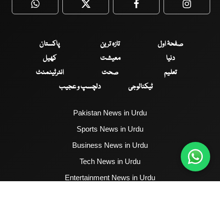
WhatsApp
Twitter
Facebook
Faceboo
صفحۂ اول
تازہ ترین
پاکستان
دنیا
معیشت
کھیل
تعلیم
صحت
انٹرٹینمنٹ
ٹیکنالوجی
دلچسپ و عجیب
Pakistan News in Urdu
Sports News in Urdu
Business News in Urdu
Tech News in Urdu
Entertainment News in Urdu
Health News in Urdu
Hum News English