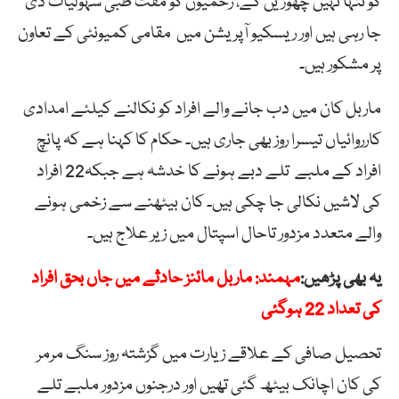
کو تنہا نہیں چھوڑیں گے، زخمیوں کو مفت طبی سہولیات دی
جا رہی ہیں اور ریسکیو آپریشن میں مقامی کمیونٹی کے تعاون
پر مشکور ہیں۔
ماربل کان میں دب جانے والے افراد کو نکالنے کیلئے امدادی
کارروائیاں تیسرا روز بھی جاری ہیں۔ حکام کا کہنا ہے کہ پانچ
افراد کے ملبے تلے دبے ہونے کا خدشہ ہے جبکہ22 افراد
کی لاشیں نکالی جا چکی ہیں۔ کان بیٹھنے سے زخمی ہونے
والے متعدد مزدور تاحال اسپتال میں زیر علاج ہیں۔
یہ بھی پڑھیں:
مہمند: ماربل مائنز حادثے میں جاں بحق افراد
کی تعداد 22 ہوگئی
تحصیل صافی کے علاقے زیارت میں گزشتہ روز سنگ مرمر
کی کان اچانک بیٹھ گئی تھیں اور درجنوں مزدور ملبے تلے