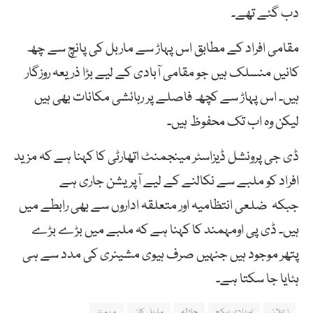
دب گئے تھے۔
مقامی افراد کے مطابق اس پہاڑ سے ماربل کی پانچ سے چھ
کانیں منسلک ہیں جو مقامی آبادی کے لیے بڑا ذریعہ روزگار
ہیں۔ اس پہاڑ سے کچھ فاصلے پر رہائشی مکانات بھی ہیں
لیکن وہ اب تک محفوظ ہیں۔
ڈی جی پرونشل ڈیزاسٹر مینجمنٹ اتھارٹی کا کہنا ہے کہ مزید
افراد کو ملبے سے نکالنے کے لیے آپر یشن جاری ہے
جبکہ ضلعی انتظامیہ اور متعلقہ اداروں سے بھی رابطے میں
ہیں۔ ڈی پی اومہمند کا کہنا ہے کہ ملبے میں بڑے بڑے
پتھر موجود ہیں جنہیں صرف ہیوی مشینری کی مدد سے ہی
ہٹایا جا سکتا ہے۔
اعلان
امدادی پیکج
حادثہ
ماربل کان
مہمند