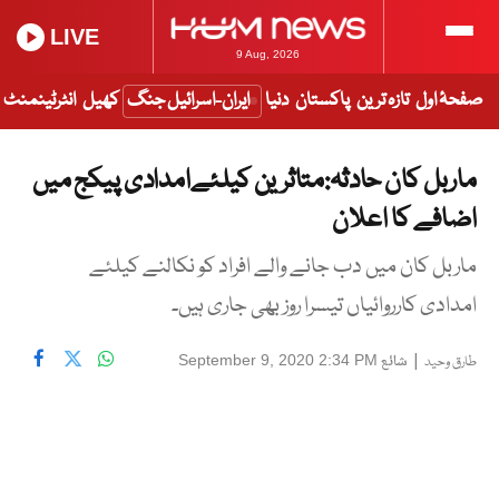
LIVE
9 Aug, 2026
صفحۂ اول
تازہ ترین
پاکستان
دنیا
ایران-اسرائیل جنگ
کھیل
انٹرٹینمنٹ
ماربل کان حادثہ:متاثرین کیلئےامدادی پیکج میں
اضافے کا اعلان
ماربل کان میں دب جانے والے افراد کو نکالنے کیلئے
امدادی کارروائیاں تیسرا روز بھی جاری ہیں۔
|
شائع
September 9, 2020 2:34 PM
طارق وحید