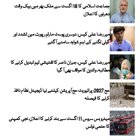
جماعت اسلامی کا 16 اگست سے ملک بھر میں بیک وقت
دھرنوں کا اعلان
میر رضا علی کیس: دوسری پوسٹ مارٹم رپورٹ میں تشدد اور
گولی لگنے کے اہم شواہد سامنے آگئے
میر رضا علی کیس، جبران ناصر کا تفتیشی ٹیم تبدیل کرنے کا
مطالبہ، والدین کا موقف بھی آ گیا
حج 2027: پرائیویٹ حج آپریشن کیلئے نیا ڈیجیٹل نظام نافذ
کرنے کا فیصلہ
میٹرو بس سروس 11 اگست سے بند کرنے کا اعلان، نجی کمپنی
کا حتمی نوٹس