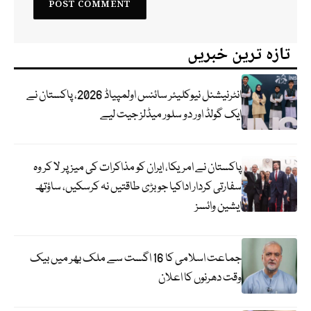
تازہ ترین خبریں
انٹرنیشنل نیوکلیئر سائنس اولمپیاڈ 2026، پاکستان نے
ایک گولڈ اور دو سلور میڈلز جیت لیے
پاکستان نے امریکا، ایران کو مذاکرات کی میز پر لا کر وہ
سفارتی کردار اداکیا جو بڑی طاقتیں نہ کرسکیں، ساؤتھ
ایشین وائسز
جماعت اسلامی کا 16 اگست سے ملک بھر میں بیک
وقت دھرنوں کا اعلان