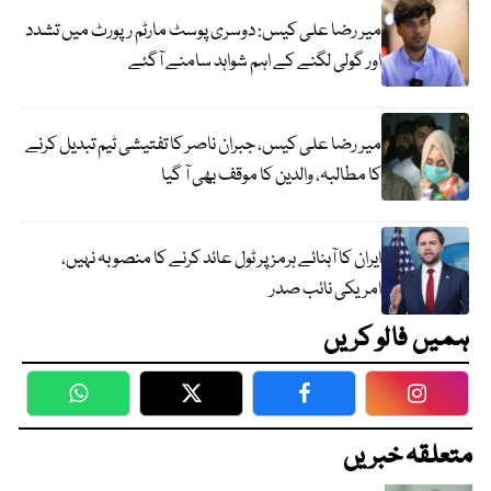
میر رضا علی کیس: دوسری پوسٹ مارٹم رپورٹ میں تشدد
اور گولی لگنے کے اہم شواہد سامنے آگئے
میر رضا علی کیس، جبران ناصر کا تفتیشی ٹیم تبدیل کرنے
کا مطالبہ، والدین کا موقف بھی آ گیا
ایران کا آبنائے ہرمز پر ٹول عائد کرنے کا منصوبہ نہیں،
امریکی نائب صدر
ہمیں فالو کریں
WhatsApp
Twitter
Facebook
Faceboo
متعلقہ خبریں