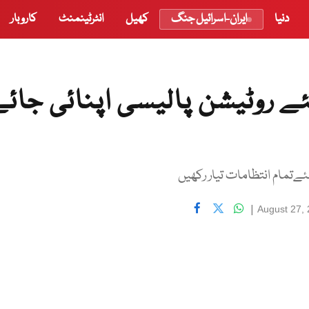
دنیا
ایران-اسرائیل جنگ
کھیل
انٹرٹینمنٹ
کاروبار
 روٹیشن پالیسی اپنائی جائے
تمام انتظامات تیار رکھیں
|
August 27,