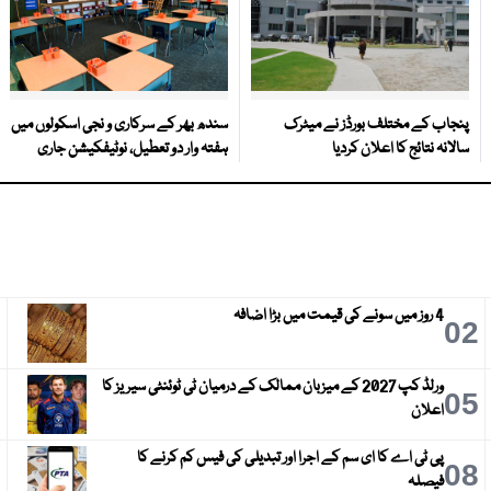
پنجاب کے مختلف بورڈز نے میٹرک
سندھ بھر کے سرکاری و نجی اسکولوں میں
سالانہ نتائج کا اعلان کردیا
ہفتہ وار دو تعطیل، نوٹیفکیشن جاری
4 روز میں سونے کی قیمت میں بڑا اضافہ
3
02
ورلڈ کپ 2027 کے میزبان ممالک کے درمیان ٹی ٹوئنٹی سیریز کا
6
05
اعلان
پی ٹی اے کا ای سم کے اجرا اور تبدیلی کی فیس کم کرنے کا
9
08
فیصلہ