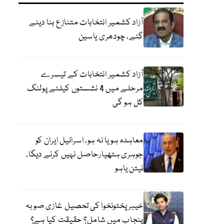
آزاد کشمیر انتخابات متنازع بنا دیئے
گئے، چودھری یاسین
آزاد کشمیر انتخابات کے تیسرے
مرحلے میں 4 نشستوں کیلئے پولنگ
کل ہو گی
معاہدہ ہو یا نہ ہو، اسرائیل ایران کو
جوہری ہتھیارحاصل نہیں کرنے دیگا،
نیتن یاہو
خیبر پختونخوا کی تحصیل غازی صوبہ
پنجاب میں شامل؟ حقیقت کیا ہے؟