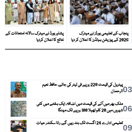
پنجاب کے تعلیمی بورڈز نے میٹرک
پشاور بورڈ نے میٹرک سالانہ امتحانات کے
2026 کے پوزیشن ہولڈرز کا اعلان کر دیا
نتائج کا اعلان کردیا
پیٹرول کی قیمت 228 روپے فی لیٹر کی جائے، حافظ نعیم
0
الرحمان
ملک بھر میں آٹے کی قیمت میں اضافہ، ایک ہفتے میں کئی
0
شہروں میں 20 کلو تھیلا 100 روپے تک مہنگا
تعلیمی ادارے 24 اگست تک بند رہیں گے، رانا سکندر حیات
0