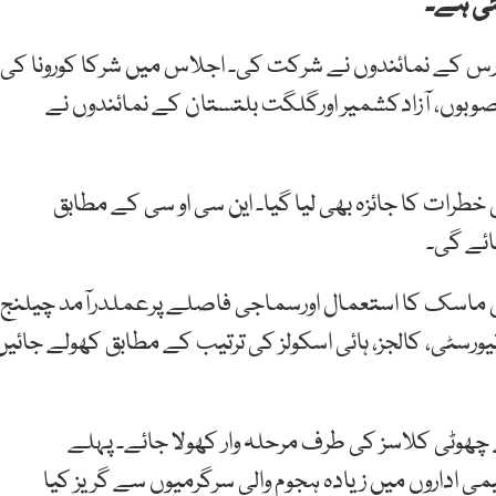
ئی ہے۔
ارس کے نمائندوں نے شرکت کی۔ اجلاس میں شرکا کورونا کی
صوبوں، آزادکشمیر اورگلگت بلتستان کے نمائندوں نے
طرات کا جائزہ بھی لیا گیا۔ این سی او سی کے مطابق
ائے گی۔
فیس ماسک کا استعمال اورسماجی فاصلے پرعملدرآمد چیلنج
نیورسٹی، کالجز، ہائی اسکولز کی ترتیب کے مطابق کھولے جائیں
چھوٹی کلاسز کی طرف مرحلہ وار کھولا جائے۔ پہلے
یمی اداروں میں زیادہ ہجوم والی سرگرمیوں سے گریز کیا