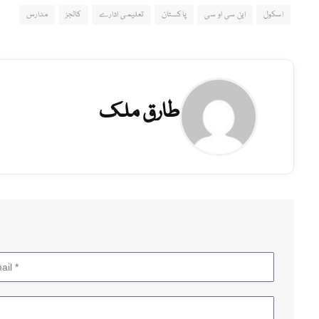
اسکول
این سی او سی
پاکستان
تعلیمی ادارے
کالجز
مدارس
طارق ملک