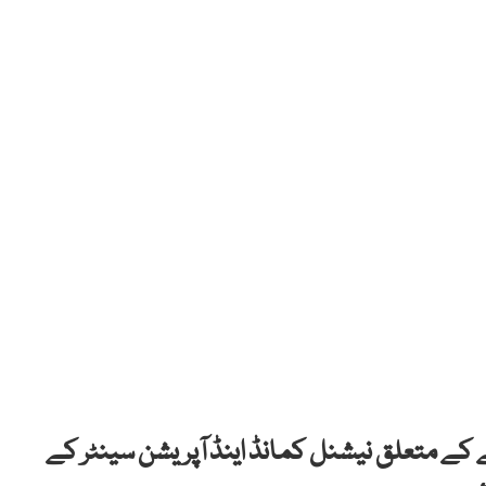
نے کے متعلق نیشنل کمانڈ اینڈ آپریشن سینٹر کے