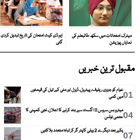
ایم ڈی کیٹ امتحان کی تاریخ تبدیل کردی
میٹرک امتحانات میں سکھ طالبعلم کی
گئی
نمایاں پوزیشن
مقبول ترین خبریں
عوام کو جزوی ریلیف، پیٹرول، ڈیزل اور مٹی کے تیل کی قیمتوں
01
میں کمی
میٹرو بس سروس 11 اگست سے بند کرنے کا اعلان، نجی کمپنی کا
04
حتمی نوٹس
یکے بعد دیگرے 2 ہیلی کاپٹر گر کر تباہ؛ متعدد ہلاکتیں
07