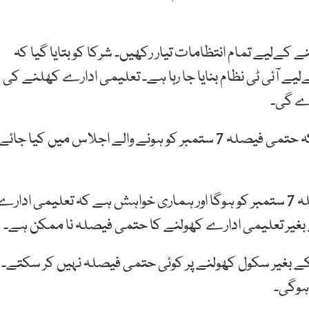
لیے تمام انتظامات تیار رکھیں۔ شرکا کو بتایا گیا کہ
یے آئی ٹی نظام بنایا جا رہا ہے۔ تعلیمی ادارے کھلنے کی
رے گی۔
وفاقی وزیرتعلیم شفقت محمود نے اجلاس کے بعد بتایا کہ حتمی فیصلہ 7 ستمبر کو ہونے والے اجلاس میں کیا جائے
ان کا کہنا تھا کہ تعلیمی ادارے کھولنے کا حتمی فیصلہ 7 ستمبر کو ہوگا اور ہماری خواہش ہے کہ تعلیمی ادار
 بغیر سکول کھولنے پر کوئی حتمی فیصلہ نہیں کر سکتے۔
ہوگی۔