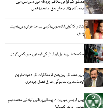
دمشق کے نواحی علاقے جرمانہ میں منی بس میں
دھماکہ، 2 افراد جاں بحق، متعدد زخمی
شادی کا کوئی ارادہ نہیں، اکیلی بے حد خوش ہوں، امیشا
پٹیل
حکومت نے پیٹرول اور ڈیزل کی قیمتوں میں کمی کر دی
وزیراعظم کی اپوزیشن کو مذاکرات کی دعوت، اوپن
ایجنڈے پر بات ہوگی، طارق فضل چودھری
بیوروکریسی میں بڑے پیمانے پر تقرر و تبادلے، متعدد اہم
عہدوں پر نئی تعیناتیاں