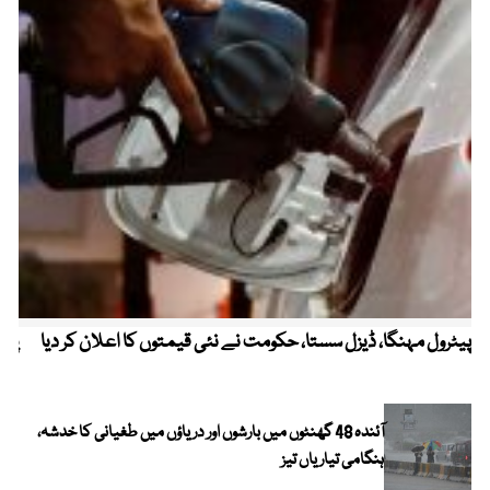
پیٹرول مہنگا، ڈیزل سستا، حکومت نے نئی قیمتوں کا اعلان کر دیا
پنج
آئندہ 48 گھنٹوں میں بارشوں اور دریاؤں میں طغیانی کا خدشہ،
ہنگامی تیاریاں تیز