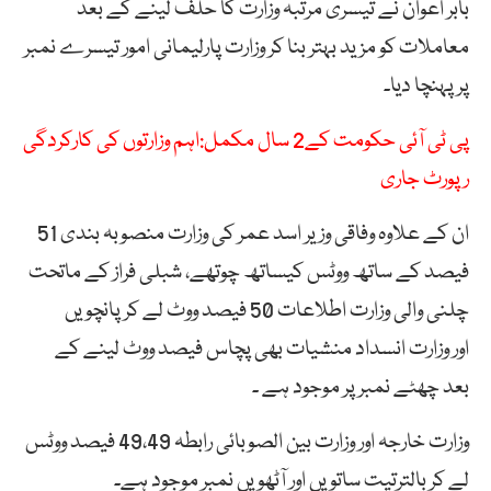
بابر اعوان نے تیسری مرتبہ وزارت کا حلف لینے کے بعد
معاملات کو مزید بہتر بنا کر وزارت
پارلیمانی
امور
تیسرے
نمبر
پر پہنچا دیا
۔
پی ٹی آئی حکومت کے2 سال مکمل:اہم وزارتوں کی کارکردگی
رپورٹ جاری
ان کے علاوہ وفاقی وزیر
اسد
عمر
کی
وزارت
منصوبہ
بندی 51
فیصد کے ساتھ ووٹس کیساتھ
چوتھے،
شبلی فراز کے ماتحت
چلنی والی
وزارت
اطلاعات
50 فیصد ووٹ لے کر
پانچویں
اور
وزارت
انسداد
منشیات
بھی پچاس فیصد ووٹ لینے کے
بعد
چھٹے
نمبر
پر موجود
ہے
۔
وزارت
خارجہ اور
وزارت
بین
الصوبائی
رابطہ 49،49 فیصد ووٹس
لے کر بالترتیت ساتویں اور
آٹھویں نمبر موجود ہے۔