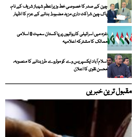
چین کے صدر کا خصوصی خط وزیراعظم شہباز شریف کے نام،
پاک چین شراکت داری مزید مضبوط بنانے کے عزم کا اظہار
غزہ میں اسرائیلی کارروائیوں پر پاکستان سمیت 8 اسلامی
ممالک کا مشترکہ اعلامیہ
اسلام آباد ایکسپریس وے کو موٹروے طرز بنانے کا منصوبہ،
محسن نقوی کا اعلان
مقبول ترین خبریں