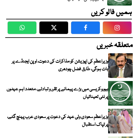
ہمیں فالو کریں
WhatsApp
Twitter
Facebook
Faceboo
متعلقہ خبریں
وزیراعظم کی اپوزیشن کو مذاکرات کی دعوت، اوپن ایجنڈے پر
بات ہوگی، طارق فضل چودھری
بیوروکریسی میں بڑے پیمانے پر تقرر و تبادلے، متعدد اہم عہدوں
پر نئی تعیناتیاں
وزیراعظم سعودی ولی عہد کی دعوت پر سعودی عرب پہنچ گئے،
پر تپاک استقبال