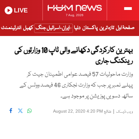
LIVE
7 Aug, 2026
صفحۂ اول
تازہ ترین
پاکستان
دنیا
ایران-اسرائیل جنگ
کھیل
انٹرٹینمنٹ
بہترین کارکردگی دکھانے والی ٹاپ 10 وزارتوں کی
رینکنگ جاری
وزارت ماحولیات 57 فیصد عوامی اطمینان جیت کر
پہلے نمبر پر جب کہ وزارت نجکاری 46 فیصد ووٹس کے
ساتھ دسویں پوزیشن پر موجود ہے۔
|
شائع
August 22, 2020 4:20 PM
ویب ڈیسک