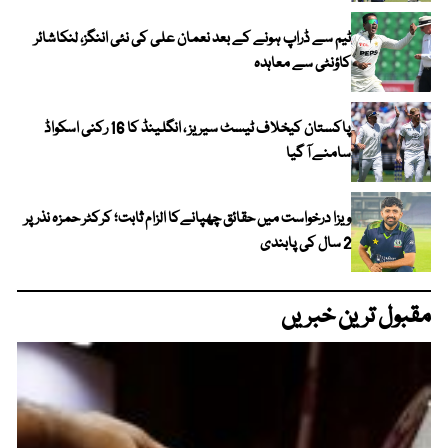
ٹیم سے ڈراپ ہونے کے بعد نعمان علی کی نئی اننگز، لنکاشائر
کاؤنٹی سے معاہدہ
پاکستان کیخلاف ٹیسٹ سیریز ، انگلینڈ کا 16 رکنی اسکواڈ
سامنے آ گیا
ویزا درخواست میں حقائق چھپانےکا الزام ثابت؛ کرکٹر حمزہ نذر پر
2 سال کی پابندی
مقبول ترین خبریں