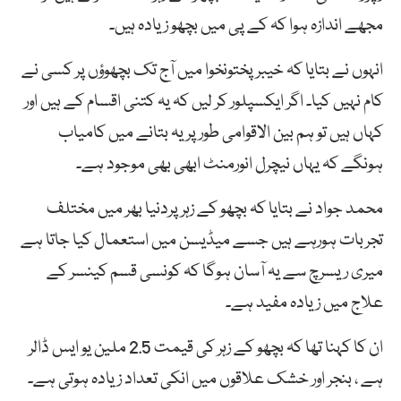
مجھے اندازہ ہوا کہ کے پی میں بچھو زیادہ ہیں۔
انہوں نے بتایا کہ خیبر پختونخوا میں آج تک بچھوؤں پر کسی نے
کام نہیں کیا۔ اگر ایکسپلور کر لیں کہ یہ کتنی اقسام کے ہیں اور
کہاں ہیں تو ہم بین الاقوامی طور پر یہ بتانے میں کامیاب
ہونگے کہ یہاں نیچرل انورمنٹ ابھی بھی موجود ہے۔
محمد جواد نے بتایا کہ بچھو کے زہر پردنیا بھر میں مختلف
تجربات ہورہے ہیں جسے میڈیسن میں استعمال کیا جاتا ہے
میری ریسرچ سے یہ آسان ہوگا کہ کونسی قسم کینسر کے
علاج میں زیادہ مفید ہے۔
ان کا کہنا تھا کہ بچھو کے زہر کی قیمت 2.5 ملین یو ایس ڈالر
ہے ، بنجر اور خشک علاقوں میں انکی تعداد زیادہ ہوتی ہے۔