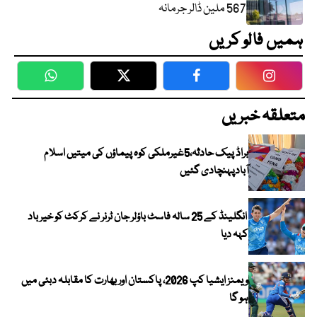
567 ملین ڈالر جرمانہ
ہمیں فالو کریں
WhatsApp
Twitter
Facebook
Faceboo
متعلقہ خبریں
براڈ پیک حادثہ،5غیرملکی کوہ پیماؤں کی میتیں اسلام
آبادپہنچادی گئیں
انگلینڈ کے 25 سالہ فاسٹ باؤلر جان ٹرنر نے کرکٹ کو خیر باد
کہہ دیا
ویمنز ایشیا کپ 2026، پاکستان اور بھارت کا مقابلہ دبئی میں
ہو گا