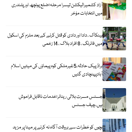
آزاد کشمیرالیکشن تیسرا مرحلہ؛ضلع پونچھ اور پلندری
میں انتخابات مؤخر
بینکاک ، دادا اور دادی کو قتل کرنے کے بعد ملزم کی اسکول
میں فائرنگ ، 8 افراد ہلاک ، 14 زخمی
براڈ پیک حادثہ،5غیرملکی کوہ پیماؤں کی میتیں اسلام
آبادپہنچادی گئیں
جسٹس مسرت ہلالی ریٹائر؛خدمات ناقابل فراموش
ہیں،چیف جسٹس
بچوں کو خطرات سے بروقت آگاہ نہ کرنے پر میٹا پر مزید