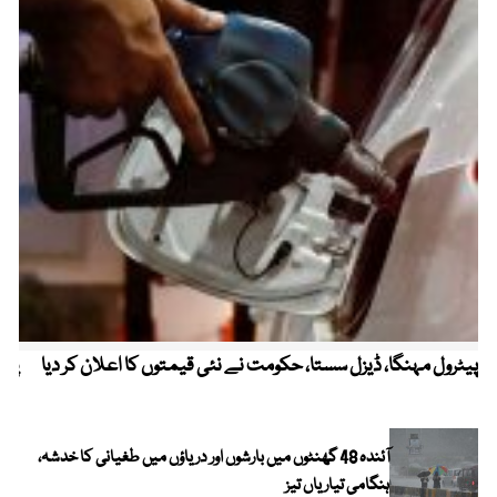
پیٹرول مہنگا، ڈیزل سستا، حکومت نے نئی قیمتوں کا اعلان کر دیا
پنج
آئندہ 48 گھنٹوں میں بارشوں اور دریاؤں میں طغیانی کا خدشہ،
ہنگامی تیاریاں تیز