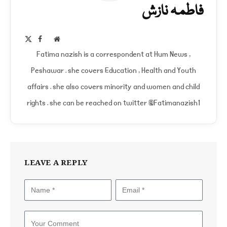
فاطمہ نازش
Facebook
X
Website
(Twitter)
Fatima nazish is a correspondent at Hum News ,
Peshawar . she covers Education , Health and Youth
affairs . she also covers minority and women and child
rights . she can be reached on twitter @Fatimanazish1
LEAVE A REPLY