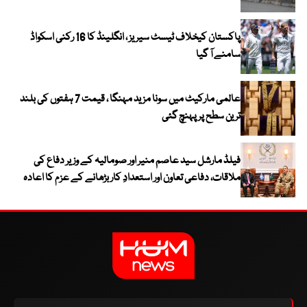
پاکستان کیخلاف ٹیسٹ سیریز ، انگلینڈ کا 16 رکنی اسکواڈ
سامنے آ گیا
عالمی مارکیٹ میں سونا مزید مہنگا ، قیمت 7 ہفتوں کی بلند
ترین سطح پر پہنچ گئی
فیلڈ مارشل سید عاصم منیر اور صومالیہ کے وزیر دفاع کی
ملاقات، دفاعی تعاون اور استعدادِ کار بڑھانے کے عزم کا اعادہ