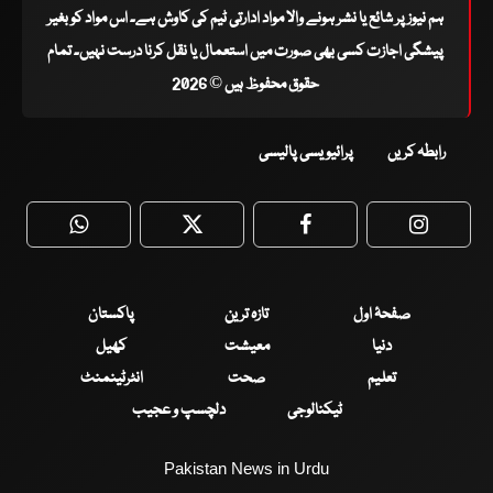
ہم نیوز پر شائع یا نشر ہونے والا مواد ادارتی ٹیم کی کاوش ہے۔ اس مواد کو بغیر
پیشگی اجازت کسی بھی صورت میں استعمال یا نقل کرنا درست نہیں۔ تمام
حقوق محفوظ ہیں © 2026
رابطہ کریں
پرائیویسی پالیسی
WhatsApp
Twitter
Facebook
Faceboo
صفحۂ اول
تازہ ترین
پاکستان
دنیا
معیشت
کھیل
تعلیم
صحت
انٹرٹینمنٹ
ٹیکنالوجی
دلچسپ و عجیب
Pakistan News in Urdu