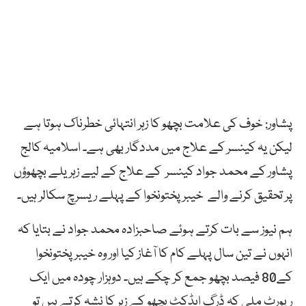
پشاور: خوف کی علامت بچھو کا زہر انتہائی خطرناک ہوتا ہے
لیکن یہ کینسر کے علاج میں مددگار بھی ہے۔ اسلامیہ کالج
پشاور کے محمد جواد کینسر کے علاج کے لیے زہریلے بچھوؤں
پر تحقیق کرنے والے خیبر پختونخوا کے پہلے ریسرچ سکالر ہیں۔
ہم نیوز سے بات کرتے ہوئے صاحبزادہ محمد جواد نے بتایا کہ
انہوں نے تین سال پہلے کام کا آغاز کیا اور وہ خیبرپختونخوا
کے80 فیصد بچھو جمع کر چکے ہیں۔ دوہزار چودہ میں ایک
رپورٹ ملی کہ ڈرگ ایڈکٹ بچھو کے زہر کا نشہ کرتے ہیں تو