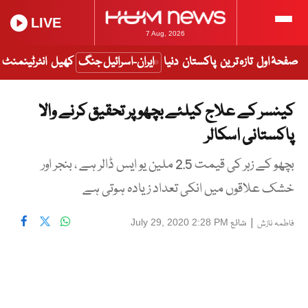
LIVE
7 Aug, 2026
صفحۂ اول
تازہ ترین
پاکستان
دنیا
ایران-اسرائیل جنگ
کھیل
انٹرٹینمنٹ
کینسر کے علاج کیلئے بچھو پر تحقیق کرنے والا
پاکستانی اسکالر
بچھو کے زہر کی قیمت 2.5 ملین یو ایس ڈالر ہے ، بنجر اور
خشک علاقوں میں انکی تعداد زیادہ ہوتی ہے
|
شائع
July 29, 2020 2:28 PM
فاطمہ نازش