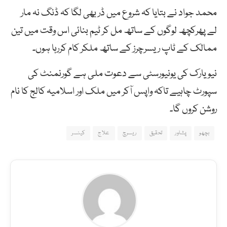
محمد جواد نے بتایا کہ شروع میں ڈر بھی لگا کہ ڈنگ نہ مار
لے پھرکچھ لوگوں کے ساتھ مل کر ٹیم بنائی اس وقت میں تین
ممالک کے ٹاپ ریسرچرز کے ساتھ ملکر کام کررہا ہوں۔
نیو یارک کی یونیورسٹی سے دعوت ملی ہے گورنمنٹ کی
سپورٹ چاہیے تاکہ واپس آکر میں ملک اور اسلامیہ کالج کا نام
روشن کروں گا۔
بچھو
پشاور
تحقیق
ریسرچ
علاج
کینسر