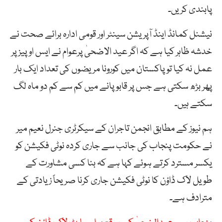
پابندی کریں۔
نیشنل کمانڈ اینڈ آپریشن سینٹر اور قومی ادارہ برائے صحت نے
خدشہ ظاہر کیا ہے کہ اگر عید الاضحیٰ پرعوام نے ایس او پیز پر
عمل نہ کیا تو پاکستان میں کورونا مریضوں کی تعداد ایک بار
پھر بڑھ سکتی ہے جس پر قابو پانے میں کم سے کم دو ماہ لگ
سکتے ہیں۔
ہم نیوز کے مطابق انجمن تاجران کے سیکرٹری جنرل نعیم میر
نے حکومت پنجاب کی جانب سے جاری کردہ نوٹی فکیشن کو
یکسر مسترد کرتے ہوئے کہا ہے کہ بنا کسی مشاورت کے
طویل لاک ڈاؤن کا نوٹی فکیشن جاری کرنا صریحاً زیادتی کے
مترادف ہے۔