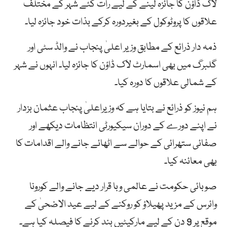
لاک ڈاؤن کا جائزہ لینے کے لیے رات گئے شہر کے مختلف
علاقوں کا پروٹوکول کے بغیردورہ کرکے بذات خود جائزہ لیا۔
ذمہ دار ذرائع کے مطابق وزیر اعلیٰ پنجاب نے والڈ سٹی اور
گلبرگ میں بھی اسمارٹ لاک ڈاؤن کا جائزہ لیا۔ انہوں نے شہر
کے شمالی علاقوں کا دورہ کیا۔
ہم نیوز کو ذرائع نے بتایا ہے کہ وزیراعلیٰ پنجاب عثمان بزدار
نے اپنے دورے کے دوران سیکیورٹی انتظامات دیکھے اور
صفائی ستھرائی کے حوالے سے اٹھائے جانے والے اقدامات کا
بھی معائنہ کیا۔
صوبائی حکومت نے عالمی وبا قرار دیے جانے والے کورونا
وائرس کے مزید پھیلاؤ کو روکنے کے لیے عید الاضحیٰ کے
موقع پر 9 دن کے لیے مارکیٹیں بند کرنے کا فیصلہ کیا ہے۔