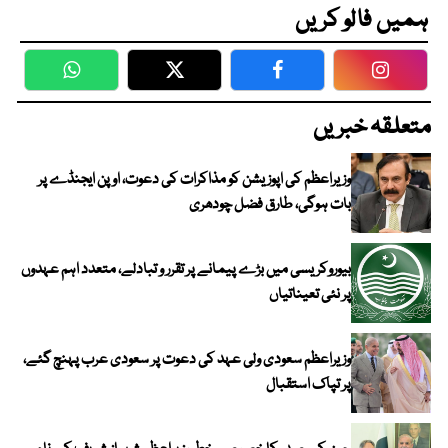
ہمیں فالو کریں
WhatsApp
Twitter
Facebook
Faceboo
متعلقہ خبریں
وزیراعظم کی اپوزیشن کو مذاکرات کی دعوت، اوپن ایجنڈے پر
بات ہوگی، طارق فضل چودھری
بیوروکریسی میں بڑے پیمانے پر تقرر و تبادلے، متعدد اہم عہدوں
پر نئی تعیناتیاں
وزیراعظم سعودی ولی عہد کی دعوت پر سعودی عرب پہنچ گئے،
پر تپاک استقبال