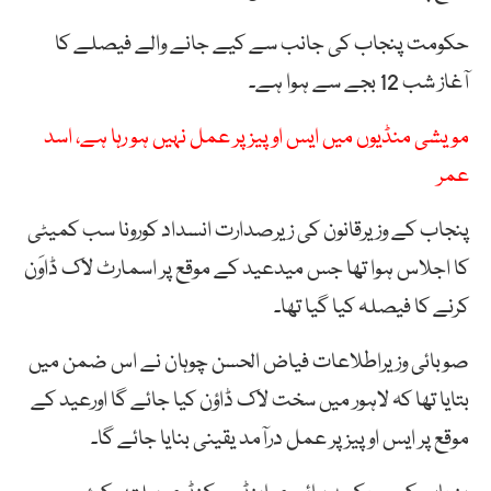
حکومت پنجاب کی جانب سے کیے جانے والے فیصلے کا
آغاز شب 12 بجے سے ہوا ہے۔
مویشی منڈیوں میں ایس او پیز پر عمل نہیں ہو رہا ہے، اسد
عمر
پنجاب کے وزیرقانون کی زیرصدارت انسداد کورونا سب کمیٹی
کا اجلاس ہوا تھا جس میدعید کے موقع پر اسمارٹ لاک ڈاوَن
کرنے کا فیصلہ کیا گیا تھا۔
صوبائی وزیراطلاعات فیاض الحسن چوہان نے اس ضمن میں
بتایا تھا کہ لاہور میں سخت لاک ڈاؤن کیا جائے گا اورعید کے
موقع پر ایس او پیز پر عمل درآمد یقینی بنایا جائے گا۔