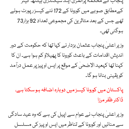
پنجاب کے محکمہ پرائمری اینڈ سیکنڈری ہیلتھ کیئر
کےمطابق صوبے میں کورونا کے 172 نئے کیسز رپورٹ ہوئے
تھے جس کے بعد متاثرین کی مجموعی تعداد 92 ہزار73
ہوگئی تھی۔
وزیر اعلیٰ پنجاب عثمان بزدار نے کہا تھا کہ حکومت کے دور
اندیش اقدامات کے باعث کورونا کا پھیلاؤ کم ہوا ہے۔ ان کا
کہنا تھا کہعید الاضحیٰ کے موقع پر ایس او پیز پر عمل درآمد
کو یقینی بنانا ہو گا۔
پاکستان میں کورونا کیسز میں دوبارہ اضافہ ہو سکتا ہے،
ڈاکٹر ظفر مرزا
وزیر اعلیٰ پنجاب نے عوام سے اپیل کی ہے کہ وہ عید سادگی
سے منائیں اور کورونا کے تناظر میں ایس او پیز کی مسلسل