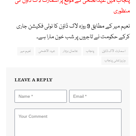
پنجاب میں عیدالضحیٰ کے موقع پر اسمارٹ لاک ڈاؤن کی
منظوری
نعیم میر کے مطابق 9 روزہ لاک ڈاؤن کا نوٹی فکیشن جاری
کرکے حکومت نے تاجروں پر شب خون مارا ہے۔
اسمارٹ لاک ڈاؤن
پنجاب
عثمان بزدار
عید الاضحیٰ
نعیم میر
وزیراعلی پنجاب
LEAVE A REPLY