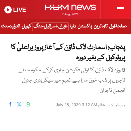
LIVE
7 Aug, 2026
صفحۂ اول
تازہ ترین
پاکستان
دنیا
ایران-اسرائیل جنگ
کھیل
انٹرٹینمنٹ
پنجاب: اسمارٹ لاک ڈاؤن کے آغاز پر وزیراعلیٰ کا
پروٹوکول کے بغیر دورہ
9 روزہ لاک ڈاؤن کا نوٹی فکیشن جاری کرکے حکومت نے
تاجروں پر شب خون مارا ہے، نعیم میر سیکریٹری جنرل
انجمن تاجران
|
شائع
July 28, 2020 3:12 AM
ویب ڈیسک