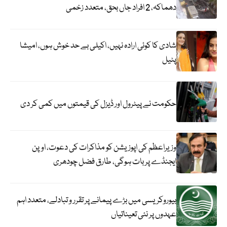
دھماکہ، 2 افراد جاں بحق، متعدد زخمی
شادی کا کوئی ارادہ نہیں، اکیلی بے حد خوش ہوں، امیشا
پٹیل
حکومت نے پیٹرول اور ڈیزل کی قیمتوں میں کمی کر دی
وزیراعظم کی اپوزیشن کو مذاکرات کی دعوت، اوپن
ایجنڈے پر بات ہوگی، طارق فضل چودھری
بیوروکریسی میں بڑے پیمانے پر تقرر و تبادلے، متعدد اہم
عہدوں پر نئی تعیناتیاں