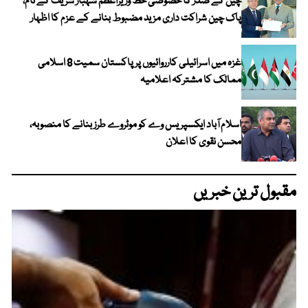
چین کے صدر کا خصوصی خط وزیراعظم شہباز شریف کے نام،
پاک چین شراکت داری مزید مضبوط بنانے کے عزم کا اظہار
غزہ میں اسرائیلی کارروائیوں پر پاکستان سمیت 8 اسلامی
ممالک کا مشترکہ اعلامیہ
اسلام آباد ایکسپریس وے کو موٹروے طرز بنانے کا منصوبہ،
محسن نقوی کا اعلان
مقبول ترین خبریں