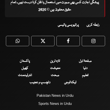
پیشگی اجازت کسی بھی صورت میں استعمال یا نقل کرنا درست نہیں۔ تمام
حقوق محفوظ ہیں © 2026
رابطہ کریں
پرائیویسی پالیسی
WhatsApp
Twitter
Facebook
Faceboo
صفحۂ اول
تازہ ترین
پاکستان
دنیا
معیشت
کھیل
تعلیم
صحت
انٹرٹینمنٹ
ٹیکنالوجی
دلچسپ و عجیب
Pakistan News in Urdu
Sports News in Urdu