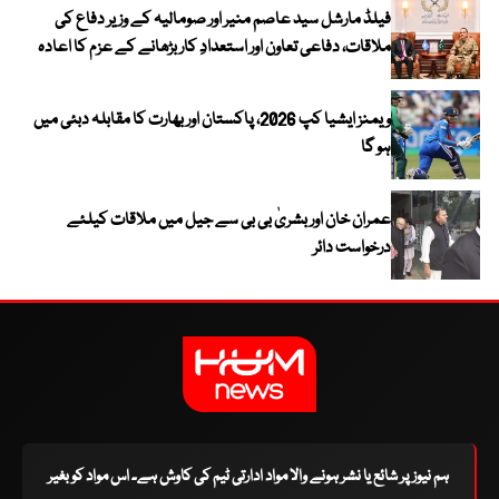
فیلڈ مارشل سید عاصم منیر اور صومالیہ کے وزیر دفاع کی
ملاقات، دفاعی تعاون اور استعدادِ کار بڑھانے کے عزم کا اعادہ
ویمنز ایشیا کپ 2026، پاکستان اور بھارت کا مقابلہ دبئی میں
ہو گا
عمران خان اور بشریٰ بی بی سے جیل میں ملاقات کیلئے
درخواست دائر
ہم نیوز پر شائع یا نشر ہونے والا مواد ادارتی ٹیم کی کاوش ہے۔ اس مواد کو بغیر