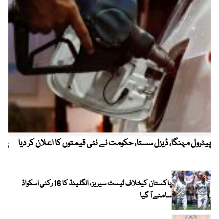
پیٹرول مہنگا، ڈیزل سستا، حکومت نے نئی قیمتوں کا اعلان کر دیا
پنج
پاکستان کیخلاف ٹیسٹ سیریز ، انگلینڈ کا 16 رکنی اسکواڈ
سامنے آ گیا