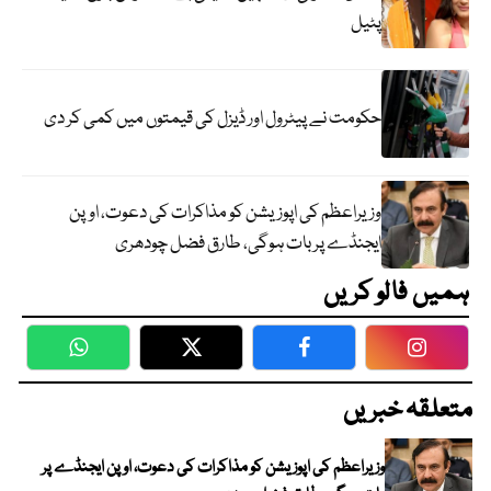
پٹیل
حکومت نے پیٹرول اور ڈیزل کی قیمتوں میں کمی کر دی
وزیراعظم کی اپوزیشن کو مذاکرات کی دعوت، اوپن
ایجنڈے پر بات ہوگی، طارق فضل چودھری
ہمیں فالو کریں
WhatsApp
Twitter
Facebook
Faceboo
متعلقہ خبریں
وزیراعظم کی اپوزیشن کو مذاکرات کی دعوت، اوپن ایجنڈے پر