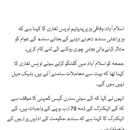
اسلام آباد: وفاقی وزیرپٹرولیم اویس لغاری کا کہنا ہے کہ
وزیراعلی سندھ دھرنے دینے کے بجائے سندھ کے عوام کو
متاثر کرنے والی بجلی چوری روکنے کے لئے کام کریں۔
جمعہ کو اسلام آباد میں گفتگو کرتے ہوئے اویس لغاری کا
کہنا تھا کہ بہت سے معاملات سامنے آئے ہیں، بلیک میل
نہیں ہوں گے۔
انہوں نے کہا کہ کے سوئی سدرن گیس کمپنی کا موقف ہے
کہ کے الیکٹرک کے ذمہ 70 ارب روپے کے واجبات ہیں۔ کے
الیکٹرک کا کہنا ہے کہ سندھ حکومت کے اداروں پر اربوں کے
واجبات ہیں۔