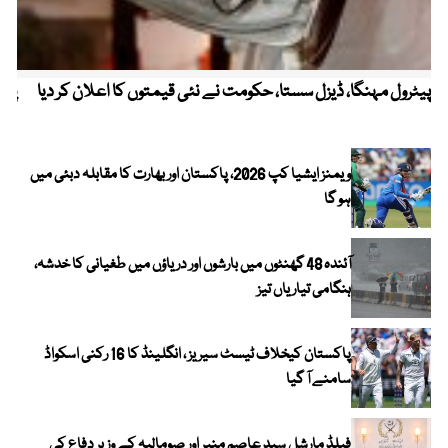
پیٹرول مہنگا، ڈیزل سستا، حکومت نے نئی قیمتوں کا اعلان کر دیا
پنج
ویمنز ایشیا کپ 2026، پاکستان اور بھارت کا مقابلہ دبئی میں
ہو گا
آئندہ 48 گھنٹوں میں بارشوں اور دریاؤں میں طغیانی کا خدشہ،
ہنگامی تیاریاں تیز
پاکستان کیخلاف ٹیسٹ سیریز ، انگلینڈ کا 16 رکنی اسکواڈ
سامنے آ گیا
فیلڈ مارشل سید عاصم منیر اور صومالیہ کے وزیر دفاع کی