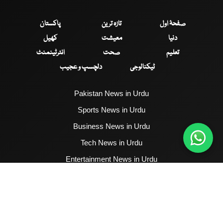
صفحۂ اول
تازہ ترین
پاکستان
دنیا
معیشت
کھیل
تعلیم
صحت
انٹرٹینمنٹ
ٹیکنالوجی
دلچسپ و عجیب
Pakistan News in Urdu
Sports News in Urdu
Business News in Urdu
Tech News in Urdu
Entertainment News in Urdu
Health News in Urdu
Hum News English