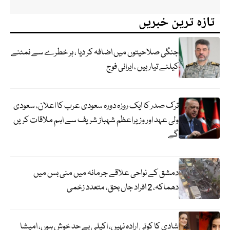
تازہ ترین خبریں
جنگی صلاحیتوں میں اضافہ کر دیا ، ہر خطرے سے نمٹنے
کیلئے تیار ہیں ، ایرانی فوج
ترک صدر کا ایک روزہ دورہ سعودی عرب کا اعلان، سعودی
ولی عہد اور وزیراعظم شہباز شریف سے اہم ملاقات کریں
گے
دمشق کے نواحی علاقے جرمانہ میں منی بس میں
دھماکہ، 2 افراد جاں بحق، متعدد زخمی
شادی کا کوئی ارادہ نہیں، اکیلی بے حد خوش ہوں، امیشا