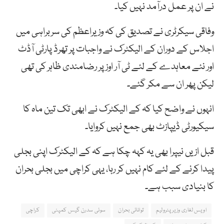
نے ان پر عمل درآمد نہیں کیا۔
وفاقی سیکرٹری نے تصدیق کی کہ وزیراعظم کی سربراہی میں
اجلاس کے دوران کے الیکٹرک نے واجبات پر تھرڈ پارٹی آڈٹ
اور نئے معاہدے کے لئے ٹی آر اوز پر رضامندی ظاہر کی تھی
لیکن پھر ان سے مکر گئے۔
انہوں نے واضح کیا کہ کے الیکٹرک نے ابھی تک تین ماہ کا
سیکیورٹی ڈیپازٹ بھی جمع نہیں کروایا۔
قبل ازیں نیپرا بھی یہ کہہ چکا ہے کہ کے الیکٹرک اپنی بجلی
پیدا کرنے کے لئے کام نہیں کر رہا، یہی کراچی میں بجلی بحران
کا بنیادی سبب ہے۔
اویس لغاری وزیرپٹرولیم
توانائی بحران
سوئی سدرن گیس کمپنی
کراچی