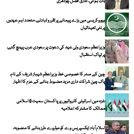
بات ہوگی، طارق فضل چودھری
بیوروکریسی میں بڑے پیمانے پر تقرر و تبادلے، متعدد اہم عہدوں
پر نئی تعیناتیاں
وزیراعظم سعودی ولی عہد کی دعوت پر سعودی عرب پہنچ گئے،
پر تپاک استقبال
چین کے صدر کا خصوصی خط وزیراعظم شہباز شریف کے نام،
پاک چین شراکت داری مزید مضبوط بنانے کے عزم کا اظہار
غزہ میں اسرائیلی کارروائیوں پر پاکستان سمیت 8 اسلامی
ممالک کا مشترکہ اعلامیہ
اسلام آباد ایکسپریس وے کو موٹروے طرز بنانے کا منصوبہ،