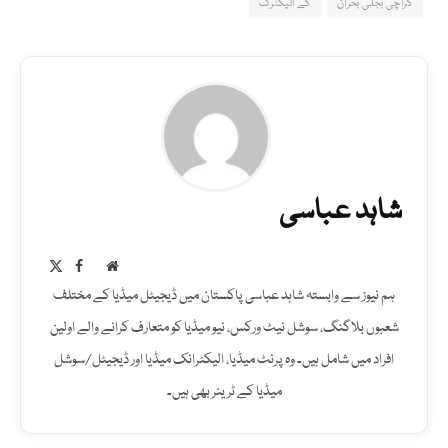
کراچی بجلی بحران
کے الیکٹرک
شاہد عباسی
Facebook
X
Website
(Twitter)
ہم نیوز سے وابستہ شاہد عباسی پاکستان میں ڈیجیٹل میڈیا کے مختلف
شعبوں بلاگنگ، سوشل نیٹ ورکس، نیو میڈیا کو متعارف کرانے والے اولین
افراد میں شامل ہیں۔ وہ پرنٹ میڈیا، الیکٹرانک میڈیا اور ڈیجیٹل/سوشل
میڈیا کے ٹرینر بھی ہیں۔