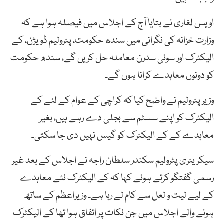
اویس لغاری نے بتایا آج کے اجلاس میں فیصلہ ہوا ہے کہ
وزارت خزانہ کی نگرانی میں سندھ حکومت، پٹرولیم ڈویژن، کے
الیکٹرک اور سوئی سدرن معاملہ حل کریں گے، سندھ حکومت
کو دونوں معاہدے کرانا ہوں گے۔
وزیر پٹرولیم نے واضح کیا کہ کراچی کے عوام کے لئے کے
الیکٹرک کو اپنے سسٹم سے بجلی دے رہے ہیں، بغیر
معاہدے کے کے الیکٹرک کو گیس نہیں دی جا سکتی۔
سیکریٹری پٹرولیم سکندر سلطان راجہ نے اجلاس کے بعد غیر
رسمی گفتگو کرتے ہوئے کہا کہ کے الیکٹرک نئے معاہدے
کے لیے لیت و لعل سے کام لے رہا ہے۔ وزیراعظم کے ساتھ
ہونے والے اجلاس میں جن نکات پر اتفاق ہوا تھا کے الیکٹرک