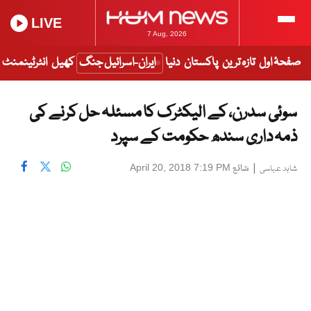
LIVE
7 Aug, 2026
صفحۂ اول
تازہ ترین
پاکستان
دنیا
ایران-اسرائیل جنگ
کھیل
انٹرٹینمنٹ
سوئی سدرن، کے الیکٹرک کا مسئلہ حل کرنے کی
ذمہ داری سندھ حکومت کے سپرد
|
شائع
April 20, 2018 7:19 PM
شاہد عباسی