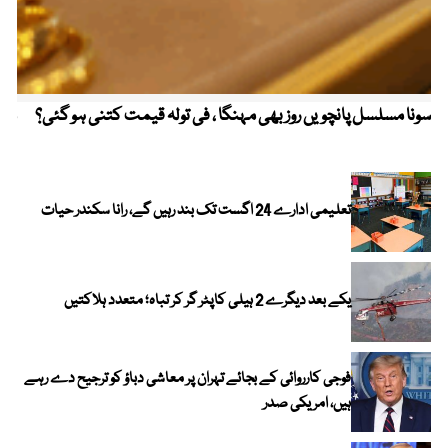
سونا مسلسل پانچویں روز بھی مہنگا ، فی تولہ قیمت کتنی ہو گئی؟
مکہ
ایر
تعلیمی ادارے 24 اگست تک بند رہیں گے، رانا سکندر حیات
یکے بعد دیگرے 2 ہیلی کاپٹر گر کر تباہ؛ متعدد ہلاکتیں
فوجی کارروائی کے بجائے تہران پر معاشی دباؤ کو ترجیح دے رہے
ہیں، امریکی صدر