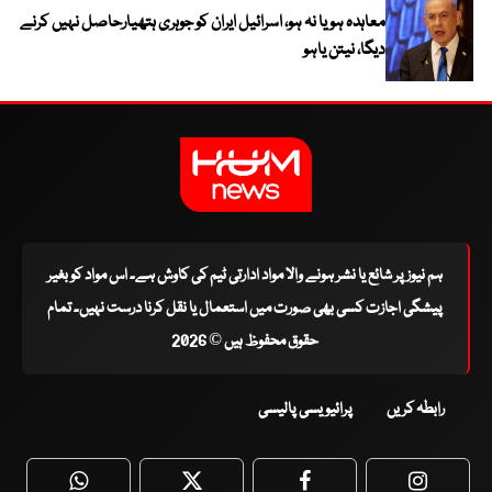
معاہدہ ہو یا نہ ہو، اسرائیل ایران کو جوہری ہتھیارحاصل نہیں کرنے
دیگا، نیتن یاہو
ہم نیوز پر شائع یا نشر ہونے والا مواد ادارتی ٹیم کی کاوش ہے۔ اس مواد کو بغیر
پیشگی اجازت کسی بھی صورت میں استعمال یا نقل کرنا درست نہیں۔ تمام
حقوق محفوظ ہیں © 2026
رابطہ کریں
پرائیویسی پالیسی