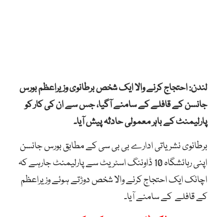
لندن: احتجاج کرنے والا ایک شخص برطانوی وزیراعظم بورس
جانسن کے قافلے کے سامنے آگیا، جس سے ان کی کار کو
پارلیمنٹ کے باہر معمولی حادثہ پیش آیا۔
برطانوی نشریاتی ادارے بی بی سی کے مطابق بورس جانسن
اپنی رہائشگاہ 10 ڈاوننگ اسٹریٹ سے پارلیمنٹ جارہے کہ
اچانک ایک احتجاج کرنے والا شخص دوڑتے ہوئے وزیراعظم
کے قافلے کے سامنے آیا۔