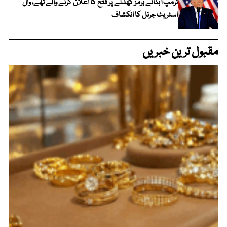
ٹرمپ آبنائے ہرمز کھلنے پر فتح کا اعلان کرنے والے تھے، وال
اسٹریٹ جرنل کا انکشاف
مقبول ترین خبریں