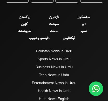
WhatsApp
Twitter
Facebook
Faceboo
صفحۂ اول
تازہ ترین
پاکستان
دنیا
معیشت
کھیل
تعلیم
صحت
انٹرٹینمنٹ
ٹیکنالوجی
دلچسپ و عجیب
Pakistan News in Urdu
Sports News in Urdu
Business News in Urdu
Tech News in Urdu
Entertainment News in Urdu
Health News in Urdu
Hum News English