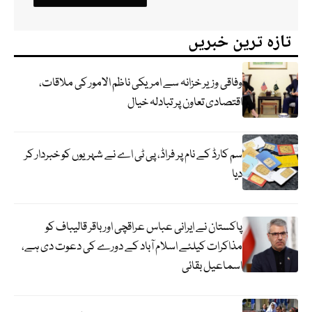
تازہ ترین خبریں
وفاقی وزیر خزانہ سے امریکی ناظم الامور کی ملاقات،
اقتصادی تعاون پر تبادلہ خیال
سم کارڈ کے نام پر فراڈ، پی ٹی اے نے شہریوں کو خبردار کر
دیا
پاکستان نے ایرانی عباس عراقچی اورباقر قالیباف کو
مذاکرات کیلئے اسلام آباد کے دورے کی دعوت دی ہے،
اسماعیل بقائی