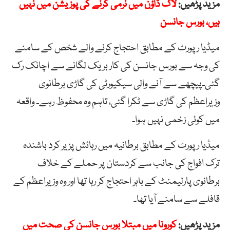
مزید پڑھیں:
لاک ڈاؤن میں نرمی کرنے کی پوزیشن میں نہیں
ہیں، بورس جانسن
میڈیا رپورٹ کے مطابق احتجاج کرنے والے شخص کے سامنے
کی وجہ سے بورس جانسن کی کار بریک لگانے سے اچانک رک
گئی۔پیچھے سے آنے والی سیکیورٹی کی گاڑی برطانوی
وزیراعظم کی گاڑی سے ٹکرا گئی، تاہم وہ محفوظ رہے۔ واقعہ
میں کوئی زخمی نہیں ہوا۔
میڈیا رپورٹ کے مطابق برطانیہ میں رہائش پزیر کرد باشندہ
ترک افواج کی جانب سے کردستان پر حملے کے خلاف
برطانوی پارلیمنٹ کے باہر احتجاج کر رہا تھا اور وہ وزیراعظم کے
قافلے سے سامنے آیا تھا۔
مزید پڑھیں:
کورونا میں مبتلا بورس جانسن کی صحت میں