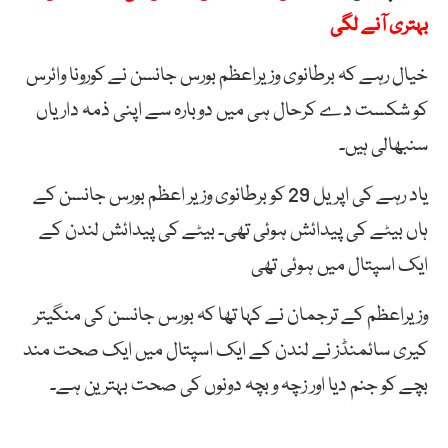
بہتری آنے لگی
خیال رہے کہ برطانوی وزیراعظم بورس جانسن نے کورونا وائرس
کو شکست دے کرحال ہی میں دوبارہ سے اپنی ذمہ داریاں
سنبھالی ہیں۔
یاد رہے کی اپریل 29 کو برطانوی وزیر اعظم بورس جانسن کے
ہاں بیٹے کی پیدائش ہوئی تھی۔ بیٹے کی پیدائش لندن کے
ایک اسپتال میں ہوئی تھی
وزیراعظم کے ترجمان نے کہا تھا کہ بورس جانسن کی منگیتر
کیری سائمنڈز نے لندن کے ایک اسپتال میں ایک صحت مند
بچے کو جنم دیا اور زچہ و بچہ دونوں کی صحت بہترین ہے۔