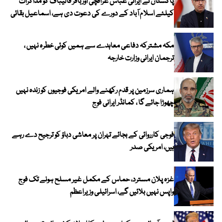
پاکستان نے ایرانی عباس عراقچی اورباقر قالیباف کو مذاکرات
کیلئے اسلام آباد کے دورے کی دعوت دی ہے، اسماعیل بقائی
مکہ مشترکہ دفاعی معاہدے سے ہمیں کوئی خطرہ نہیں ،
ترجمان ایرانی وزارت خارجہ
ہماری سرزمین پر قدم رکھنے والے امریکی فوجیوں کو زندہ نہیں
چھوڑا جائے گا ، کمانڈر ایرانی فوج
فوجی کارروائی کے بجائے تہران پر معاشی دباؤ کو ترجیح دے رہے
ہیں، امریکی صدر
غزہ پلان مسترد، حماس کے مکمل غیر مسلح ہونے تک فوج
واپس نہیں بلائیں گے، اسرائیلی وزیراعظم