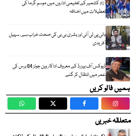
آزاد کشمیر کے تعلیمی اداروں میں موسم گرما کی
تعطیلات میں اضافہ
بانی پی ٹی آئی اور بشریٰ بی بی کی صحت خراب ہے، سہیل
آفریدی
ڈیوکس آف ہیزرڈ کے معروف اداکار بین جونز 84 برس کی
عمر میں انتقال کر گئے
ہمیں فالو کریں
WhatsApp
Twitter
Facebook
Faceboo
متعلقہ خبریں