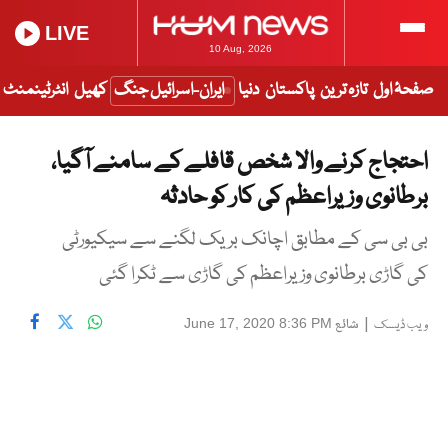
LIVE
10 Aug, 2026
صفحۂ اول
تازہ ترین
پاکستان
دنیا
ایران-اسرائیل جنگ
کھیل
انٹرٹینمنٹ
احتجاج کرنے والا شخص قافلے کے سامنے آگیا،
برطانوی وزیراعظم کی کار کو حادثہ
بی بی سی کے مطابق اچانک بریک لگنے سے سیکیورٹی
کی گاڑی برطانوی وزیراعظم کی گاڑی سے ٹکرا گئی
|
شائع
June 17, 2020 8:36 PM
ویب ڈیسک