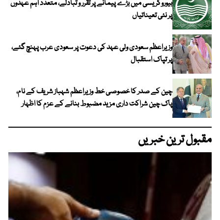
بیوروکریسی میں بڑے پیمانے پر تقرر و تبادلے، متعدد اہم عہدوں
پر نئی تعیناتیاں
وزیراعظم سعودی ولی عہد کی دعوت پر سعودی عرب پہنچ گئے،
پر تپاک استقبال
چین کے صدر کا خصوصی خط وزیراعظم شہباز شریف کے نام،
پاک چین شراکت داری مزید مضبوط بنانے کے عزم کا اظہار
مقبول ترین خبریں