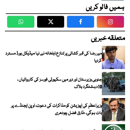
ہمیں فالو کریں
WhatsApp
Twitter
Facebook
Faceboo
متعلقہ خبریں
میر رضا کی قبر کشائی پر تنازع،اہلخانہ نے نیا میڈیکل بورڈ مسترد
کردیا
جنوبی وزیرستان اور دیر میں سکیورٹی فورسز کی کارروائیاں ،
10دہشتگرد ہلاک
وزیراعظم کی اپوزیشن کو مذاکرات کی دعوت، اوپن ایجنڈے پر
بات ہوگی، طارق فضل چودھری