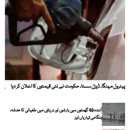
پیٹرول مہنگا، ڈیزل سستا، حکومت نے نئی قیمتوں کا اعلان کر دیا
پنج
آئندہ 48 گھنٹوں میں بارشوں اور دریاؤں میں طغیانی کا خدشہ،
ہنگامی تیاریاں تیز