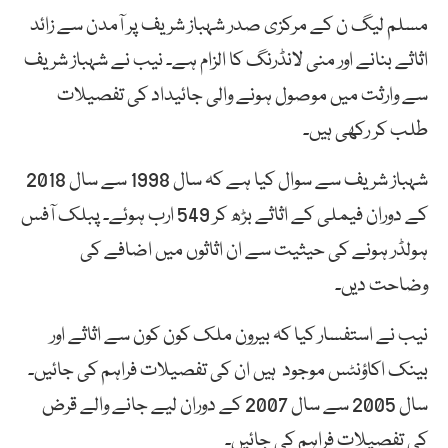
مسلم لیگ ن کے مرکزی صدر شہباز شریف پر آمدن سے زائد
اثاثے بنانے اور منی لانڈرنگ کا الزام ہے۔ نیب نے شہباز شریف
سے وارثت میں موصول ہونے والی جائیداد کی تفصیلات
طلب کر رکھی ہیں۔
شہباز شریف سے سوال کیا ہے کہ سال 1998 سے سال 2018
کے دوران فیملی کے اثاثے بڑھ کر 549 ارب ہوئے۔ پبلک آفس
ہولڈر ہونے کی حیثیت سے ان اثاثوں میں اضافے کی
وضاحت دیں۔
نیب نے استفسار کیا کہ بیرون ملک کون کون سے اثاثے اور
بینک اکاؤنٹس موجود ہیں ان کی تفصیلات فراہم کی جائیں۔
سال 2005 سے سال 2007 کے دوران لیے جانے والے قرض
کی تفصیلات فراہم کی جائیں۔