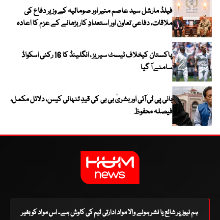
فیلڈ مارشل سید عاصم منیر اور صومالیہ کے وزیر دفاع کی
ملاقات، دفاعی تعاون اور استعدادِ کار بڑھانے کے عزم کا اعادہ
پاکستان کیخلاف ٹیسٹ سیریز ، انگلینڈ کا 16 رکنی اسکواڈ
سامنے آ گیا
بانی پی ٹی آئی اور بشریٰ بی بی کی قیدِ تنہائی کیس، دلائل مکمل،
فیصلہ محفوظ
ہم نیوز پر شائع یا نشر ہونے والا مواد ادارتی ٹیم کی کاوش ہے۔ اس مواد کو بغیر