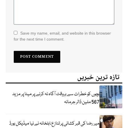
Save my name, email, and website in this browser
for the next time I comment.
تازہ ترین خبریں
بچوں کو خطرات سے بروقت آگاہ نہ کرنے پر میٹا پر مزید
567 ملین ڈالر جرمانہ
میر رضا کی قبر کشائی پر تنازع،اہلخانہ نے نیا میڈیکل بورڈ