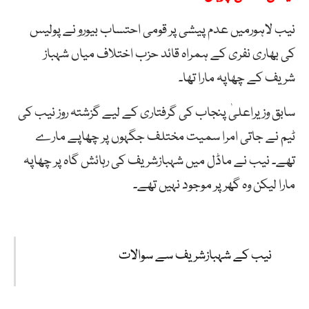
نیب لاہورمیں عدم پیشی پر قومی احتساب بیورو نے پولیس
کی بھاری نفری کے ہمراہ قائد حزب اختلاف میاں شہباز
شریف کے چھاپہ مارا تھا۔
سابق وزیراعلیٰ پنجاب کی گرفتاری کے لیے گزشتہ روز نیب کی
ٹیم نے جاتی امرا سمیت مختلف جگہوں پر چھاپے مارے
تھے۔ نیب نے ماڈل میں شہبازشریف کی رہائش گاہ پر چھاپہ
مارا لیکن وہ گھر پر موجود نہیں تھے۔
نیب کے شہبازشریف سے سوالات