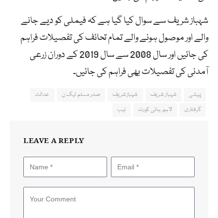
شہباز شریف سے سوال کیا گیا ہے کہ فیملی کو دیے جانے
والے اور موصول ہونے والے تمام تحائف کی تفصیلات فراہم
کی جائیں اور سال 2008 سے سال 2019 کے دوران زرعی
آمدنی کی تفصیلات بھی فراہم کی جائیں۔
پیشی
شہباز شریف
شہبازشریف
صدر مسلم لیگ ن
عدالت
گرفتاری
لاہور ہائی کورٹ
نیب
LEAVE A REPLY