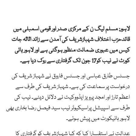
لاہور: مسلم لیگ ن کے مرکزی صدر اور قومی اسمبلی میں
قائدحزب اختلاف شہبازشریف کی آمدن سے زائد اثاثہ جات
کیس میں عبوری ضمانت منظور ہوگئی ہے اور لاہور ہائی
کورٹ نے نیب کو17 جون تک گرفتاری سے روک دیا ہے۔
جسٹس طارق عباسی اور جسٹس فاروق نے شہباز شریف کی
درخواست پر سماعت کی ہے۔ شہباز شریف کی طرف سے
اعظم تارڑ اور امجد پرویز ایڈووکیٹ نے دلائل دیئے۔ نیب کی
طرف سے اسپیشل پراسیکیوٹر نیب سید فیصل رضا بخاری بھی
لاہور ہائیکورٹ میں پیش ہوئے۔
عدالت نے استفسارا کیا کہ کیا شہبازشریف کو گرفتاری کا