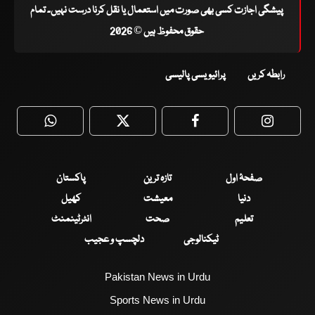
پیشگی اجازت کسی بھی صورت میں استعمال یا نقل کرنا درست نہیں۔ تمام
حقوق محفوظ ہیں © 2026
رابطہ کریں
پرائیویسی پالیسی
WhatsApp
Twitter
Facebook
Faceboo
صفحۂ اول
تازہ ترین
پاکستان
دنیا
معیشت
کھیل
تعلیم
صحت
انٹرٹینمنٹ
ٹیکنالوجی
دلچسپ و عجیب
Pakistan News in Urdu
Sports News in Urdu