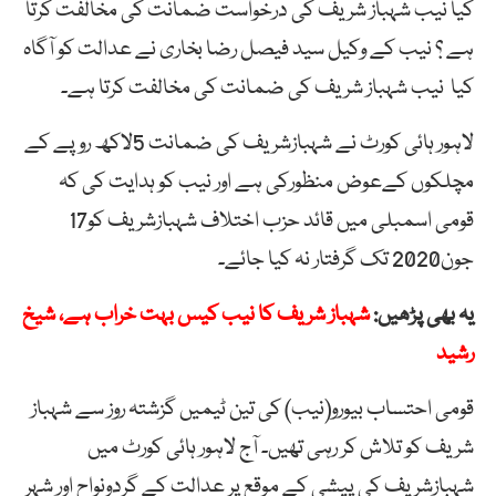
کیا نیب شہباز شریف کی درخواست ضمانت کی مخالفت کرتا
ہے ؟ نیب کے وکیل سید فیصل رضا بخاری نے عدالت کو آگاہ
کیا نیب شہباز شریف کی ضمانت کی مخالفت کرتا ہے۔
لاہور ہائی کورٹ نے شہبازشریف کی ضمانت 5لاکھ روپے کے
مچلکوں کےعوض منظورکی ہے اور نیب کو ہدایت کی کہ
قومی اسمبلی میں قائد حزب اختلاف شہبازشریف کو17
جون2020 تک گرفتار نہ کیا جائے۔
یہ بھی پڑھیں:
شہباز شریف کا نیب کیس بہت خراب ہے، شیخ
رشید
قومی احتساب بیورو(نیب) کی تین ٹیمیں گزشتہ روز سے شہباز
شریف کو تلاش کر رہی تھیں۔ آج لاہور ہائی کورٹ میں
شہبازشریف کی پیشی کے موقع پر عدالت کے گردونواح اور شہر