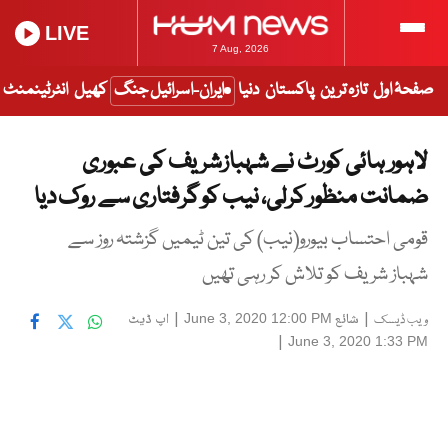
LIVE
7 Aug, 2026
صفحۂ اول
تازہ ترین
پاکستان
دنیا
ایران-اسرائیل جنگ
کھیل
انٹرٹینمنٹ
لاہور ہائی کورٹ نے شہبازشریف کی عبوری
ضمانت منظور کرلی، نیب کو گرفتاری سے روک دیا
قومی احتساب بیورو(نیب) کی تین ٹیمیں گزشتہ روز سے
شہباز شریف کو تلاش کر رہی تھیں
|
شائع
|
اپ ڈیٹ
June 3, 2020 12:00 PM
ویب ڈیسک
|
June 3, 2020 1:33 PM