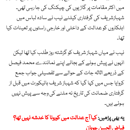
میں اکثر مقامات پر گاڑیوں کی چیکنگ کی جا رہی تھی۔
شہبازشریف کی گرفتاری کیلئے نیب نے سادہ لباس میں
اہلکاروں کو عدالت کے داخلی اور خارجی راستوں پر تعینات کیا
تھا۔
نیب نے میاں شہباز شریف کو گزشتہ روز طلب کیا تھا لیکن
انہوں نے پیش ہونے کے بجائے اپنے نمائندے محمد فیصل
کے ذریعے اثاثہ جات کے حوالے سے تفصیلی جواب جمع
کروایا جس میں کہا گیا کہ شہباز شریف ہائیکورٹ میں قبل از
گرفتاری ضمانت کی تاریخ نہ ملنے کی وجہ سے پیش نہیں
ہوئے ہیں۔
یہ بھی پڑھیں:
کیا آج عدالت میں کورونا کا خدشہ نہیں تھا؟
فیاض الحسن چوہان