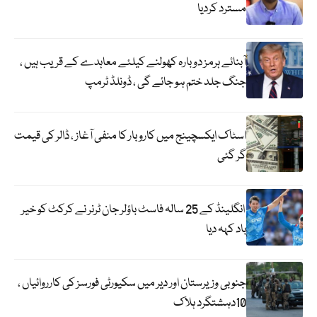
مسترد کردیا
آبنائے ہرمز دوبارہ کھولنے کیلئے معاہدے کے قریب ہیں ،
جنگ جلد ختم ہو جائے گی ، ڈونلڈ ٹرمپ
اسٹاک ایکسچینج میں کاروبار کا منفی آغاز ، ڈالر کی قیمت
گر گئی
انگلینڈ کے 25 سالہ فاسٹ باؤلر جان ٹرنر نے کرکٹ کو خیر
باد کہہ دیا
جنوبی وزیرستان اور دیر میں سکیورٹی فورسز کی کارروائیاں ،
10دہشتگرد ہلاک