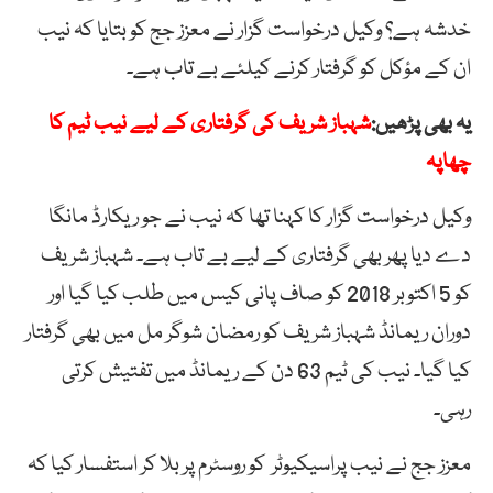
خدشہ ہے؟ وکیل درخواست گزار نے معزز جج کو بتایا کہ نیب
ان کے مؤکل کو گرفتار کرنے کیلئے بے تاب ہے۔
یہ بھی پڑھیں:
شہباز شریف کی گرفتاری کے لیے نیب ٹیم کا
چھاپہ
وکیل درخواست گزار کا کہنا تھا کہ نیب نے جو ریکارڈ مانگا
دے دیا پھر بھی گرفتاری کے لیے بے تاب ہے۔ شہباز شریف
کو 5 اکتوبر 2018 کو صاف پانی کیس میں طلب کیا گیا اور
دوران ریمانڈ شہباز شریف کو رمضان شوگر مل میں بھی گرفتار
کیا گیا۔ نیب کی ٹیم 63 دن کے ریمانڈ میں تفتیش کرتی
رہی۔
معزز جج نے نیب پراسیکیوٹر کو روسٹرم پر بلا کر استفسار کیا کہ