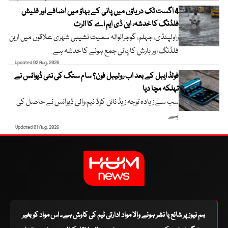
4 اگست تک دریاؤں میں پانی کے بہاؤ میں اضافے اور فلیش
فلڈنگ کا خدشہ، این ڈی ایم اے کا الرٹ
راولپنڈی، جہلم، گوجرانوالہ سمیت نشیبی شہری علاقوں میں اربن
فلڈنگ اور بارش کا پانی جمع ہونے کا خدشہ ہے
Updated 02 Aug, 2026
فولڈ ایبل کے بعد اب رولیبل فون؟ سام سنگ کی نئی ڈیوائس نے
تہلکہ مچا دیا
سب سے زیادہ توجہ زیڈ نائن کوڈ نیم والی ڈیوائس نے حاصل کی
ہے
Updated 01 Aug, 2026
ہم نیوز پر شائع یا نشر ہونے والا مواد ادارتی ٹیم کی کاوش ہے۔ اس مواد کو بغیر