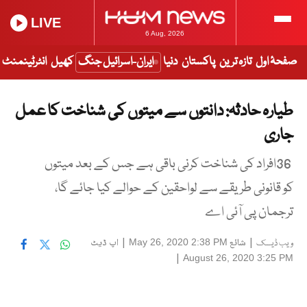
LIVE
6 Aug, 2026
صفحۂ اول
تازہ ترین
پاکستان
دنیا
ایران-اسرائیل جنگ
کھیل
انٹرٹینمنٹ
طیارہ حادثہ: دانتوں سے میتوں کی شناخت کا عمل
جاری
36افراد کی شناخت کرنی باقی ہے جس کے بعد میتوں
کو قانونی طریقے سے لواحقین کے حوالے کیا جائے گا،
ترجمان پی آئی اے
|
شائع
|
اپ ڈیٹ
May 26, 2020 2:38 PM
ویب ڈیسک
|
August 26, 2020 3:25 PM