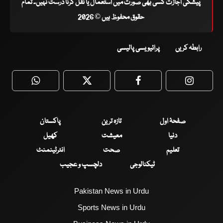
پیشگی اجازت کسی بھی صورت میں استعمال یا نقل کرنا درست نہیں۔ تمام
حقوق محفوظ ہیں © 2026
رابطہ کریں
پرائیویسی پالیسی
WhatsApp
Twitter
Facebook
Faceboo
صفحۂ اول
تازہ ترین
پاکستان
دنیا
معیشت
کھیل
تعلیم
صحت
انٹرٹینمنٹ
ٹیکنالوجی
دلچسپ و عجیب
Pakistan News in Urdu
Sports News in Urdu