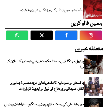
انڈونیشیا میں زلزلے کے جھٹکے، شہری خوفزدہ
ہمیں فالو کریں
WhatsApp
Twitter
Facebook
Faceboo
متعلقہ خبریں
پیٹرول مہنگا، ڈیزل سستا، حکومت نے نئی قیمتوں کا اعلان کر
دیا
پاکستان اور صومالیہ کا دفاعی تعاون مزید مضبوط بنانے پر
اتفاق، صومالی وزیر دفاع کی نیول اور ایئرہیڈ کوارٹرز آمد
میر رضا علی کی پوسٹ مارٹم رپورٹ پر سنگین اعتراضات، پولیس