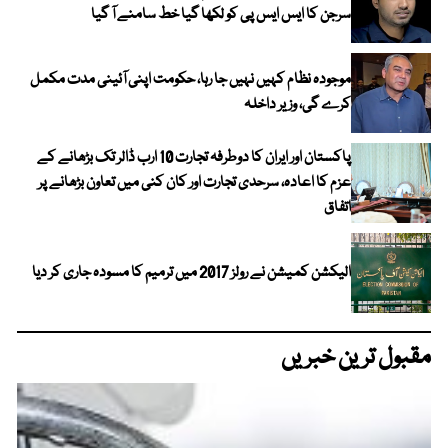
سرجن کا ایس ایس پی کو لکھا گیا خط سامنے آ گیا
موجودہ نظام کہیں نہیں جا رہا، حکومت اپنی آئینی مدت مکمل
کرے گی، وزیر داخلہ
پاکستان اور ایران کا دوطرفہ تجارت 10 ارب ڈالر تک بڑھانے کے
عزم کا اعادہ، سرحدی تجارت اور کان کنی میں تعاون بڑھانے پر
اتفاق
الیکشن کمیشن نے رولز 2017 میں ترمیم کا مسودہ جاری کر دیا
مقبول ترین خبریں