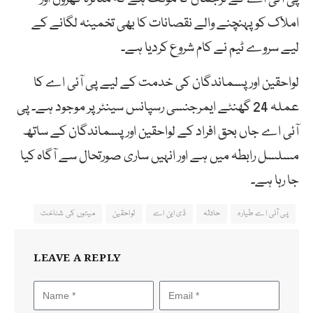
املاک کو پہنچنے والے نقصانات کا بھی تخمینہ لگانے کے
لیے سروے ٹیم نے کام شروع کردیا ہے۔
لواحقین اور پسماندگان کی خدمت کے لیے پی آئی اے کا
عملہ 24 گھنٹے ایمرجنسی رسپانس سینٹر پر موجود ہے۔ پی
آئی اے جاں بحق افراد کے لواحقین اور پسماندگان کے ساتھ
مسلسل رابطہ میں ہے اور انہیں ساری صورتحال سے آگاہ کیا
جا رہا ہے۔
پی آئی اے طیارہ
حادثہ
ڈی این اے
لواحقین
میتوں کی شناخت
LEAVE A REPLY