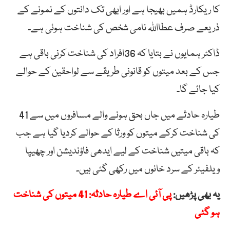
کا ریکارڈ ہمیں بھیجا ہے اور ابھی تک دانتوں کے نمونے کے
ذریعے صرف عطااللہ نامی شخص کی شناخت ہوئی ہے۔
ڈاکٹر ہمایوں نے بتایا کہ 36افراد کی شناخت کرنی باقی ہے
جس کے بعد میتوں کو قانونی طریقے سے لواحقین کے حوالے
کیا جائے گا۔
طیارہ حادثے میں جاں بحق ہونے والے مسافروں میں سے 41
کی شناخت کرکے میتوں کو ورثا کے حوالے کردیا گیا ہے جب
کہ باقی میتیں شناخت کے لیے ایدھی فاؤندیشن اور چھیپا
ویلفیئر کے سرد خانوں میں رکھی گئی ہیں۔
یہ بھی پڑھیں:
پی آئی اے طیارہ حادثہ: 41 میتوں کی شناخت
ہو گئی