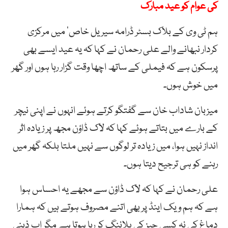
کی عوام کو عید مبارک
ہم ٹی وی کے بلاک بسٹر ڈرامہ سیریل خاص‘ میں مرکزی
کردار نبھانے والے علی رحمان نے کہا کہ یہ عید ایسے بھی
پرسکون ہے کہ فیملی کے ساتھ اچھا وقت گزار رہا ہوں اور گھر
میں خوش ہوں۔
میزبان شاداب خان سے گفتگو کرتے ہوئے انہوں نے اپنی نیچر
کے بارے میں بتاتے ہوئے کہا کہ لاک ڈاؤن مجھ پر زیادہ اثر
انداز نہیں ہوا، میں زیادہ تر لوگوں سے نہیں ملتا بلکہ گھر میں
رہنے کو ہی ترجیح دیتا ہوں۔
علی رحمان نے کہا کہ لاک ڈاؤن سے مجھے یہ احساس ہوا
ہے کہ ہم ویک اینڈ پر بھی اتنے مصروف ہوتے ہیں کہ ہمارا
دماغ کی نہ کسی چیز کی پلاننگ کر رہا ہوتا ہے مگر اب ذہنی