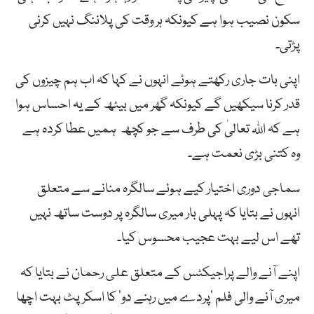
سکون نصیب ہوا ہے کیونکہ ہر وقت کی پلاننگ نہیں کرنی
پڑتی۔
اپنی بات جاری رکھتے ہوئے انہوں نے کہا کہ اب ہم چیزوں کی
قدر کرنا سیکھیں گے کیونکہ گھر میں بیٹھ کے یہ احساس ہوا
ہے کہ اللہ تعالیٰ کی طرف سے جو کچھ ہمیں عطا کردہ ہے
وہ کتنی بڑی نعمت ہے۔
سماجی دوری اختیار کیے ہوئے سالگرہ منانے سے متعلق
انہوں نے بتایا کہ پہلی بار میری سالگرہ پر دوست ساتھ نہیں
تھے اس لیے بہت عجیب محسوس کیا۔
اپنے آنے والے پراجیکٹس کے متعلق علی رحمان نے بتایا کہ
میری آنے والی فلم ’پردے میں رہنے دو‘ کا اسکرپٹ بہت اچھا