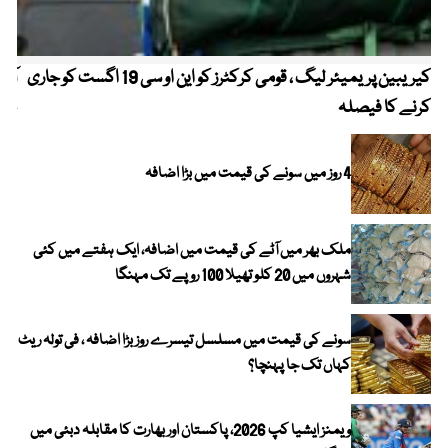
کیریبین پریمیئر لیگ ، قومی کرکٹرز کو این او سی 19 اگست کو جاری
آز
کرنے کا فیصلہ
چھی
4 روز میں سونے کی قیمت میں بڑا اضافہ
ملک بھر میں آٹے کی قیمت میں اضافہ، ایک ہفتے میں کئی
شہروں میں 20 کلو تھیلا 100 روپے تک مہنگا
سونے کی قیمت میں مسلسل تیسرے روز بڑا اضافہ ، فی تولہ ریٹ
کہاں تک جا پہنچا؟
ویمنز ایشیا کپ 2026، پاکستان اور بھارت کا مقابلہ دبئی میں