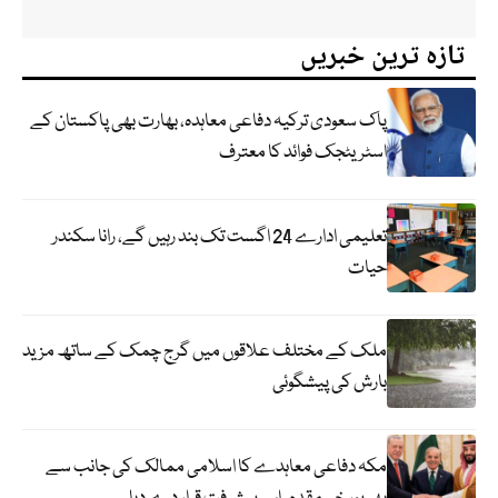
تازہ ترین خبریں
پاک سعودی ترکیہ دفاعی معاہدہ، بھارت بھی پاکستان کے
اسٹریٹجک فوائد کا معترف
تعلیمی ادارے 24 اگست تک بند رہیں گے، رانا سکندر
حیات
ملک کے مختلف علاقوں میں گرج چمک کے ساتھ مزید
بارش کی پیشگوئی
مکہ دفاعی معاہدے کا اسلامی ممالک کی جانب سے