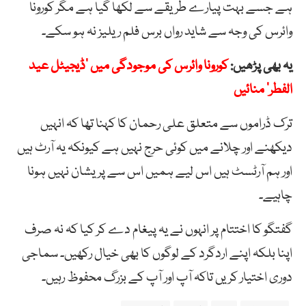
ہے جسے بہت پیارے طریقے سے لکھا گیا ہے مگر کورونا
وائرس کی وجہ سے شاید رواں برس فلم ریلیز نہ ہو سکے۔
یہ بھی پڑھیں:
کورونا وائرس کی موجودگی میں ’ڈیجیٹل عید
الفطر‘ منائیں
ترک ڈراموں سے متعلق علی رحمان کا کہنا تھا کہ انہیں
دیکھنے اور چلانے میں کوئی حرج نہیں ہے کیونکہ یہ آرٹ ہیں
اور ہم آرٹسٹ ہیں اس لیے ہمیں اس سے پریشان نہیں ہونا
چاہیے۔
گفتگو کا اختتام پر انہوں نے یہ پیغام دے کر کیا کہ نہ صرف
اپنا بلکہ اپنے اردگرد کے لوگوں کا بھی خیال رکھیں۔ سماجی
دوری اختیار کریں تاکہ آپ اور آپ کے بزرگ محفوظ رہیں۔