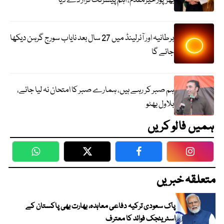
بھرپور خیرمقدم، اہم پیشرفت قرار دے دیا
برطانیہ اور آئرلینڈ میں 27 سال بعد نایاب سورج گرہن دیکھا
جائے گا
ہم صبر کر رہے ہیں، ہمارے صبر کا امتحان نہ لیا جائے،
بلاول بھٹو
ہمیں فالو کریں
WhatsApp
Twitter
Facebook
Faceboo
متعلقہ خبریں
پاک سعودی ترکیہ دفاعی معاہدہ، بھارت بھی پاکستان کے
اسٹریٹجک فوائد کا معترف