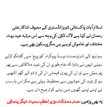
اسلام آباد: پاکستانی شوبز انڈسٹری کے معروف اداکار علی
رحمان نے کہا ہے لاک ڈاؤن کی وجہ سے اس مرتبہ عید بہت
مختلف اور خاموش تو ہے ہی مگر پرسکون بھی ہے۔
ہم نیوز کے انٹرٹینمنٹ بیسڈ پروگرام ’کور پیج‘ میں گفتگو کرتے
ہوئے انہوں نے بتایا کہ عام طور پر ان کی عید ملاقاتوں سے بھر
پور ہوتی ہے اور ان کی پوری فیملی ان کی دادو کے گھر اکٹھے
ہو کر عید کی خوشیوں سے محظوظ ہوتی ہے مگر اس بار سب
نے اپنے اپنے گھروں میں رہنے کو ترجیح دی ہے۔
یہ بھی پڑھیں:
صدر مملکت، وزیر اعظم سمیت دیگر رہنماؤں