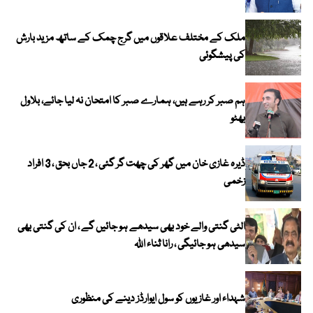
ملک کے مختلف علاقوں میں گرج چمک کے ساتھ مزید بارش
کی پیشگوئی
ہم صبر کر رہے ہیں، ہمارے صبر کا امتحان نہ لیا جائے، بلاول
بھٹو
ڈیرہ غازی خان میں گھر کی چھت گر گئی ، 2 جاں بحق ، 3 افراد
زخمی
الٹی گنتی والے خود بھی سیدھے ہو جائیں گے ، ان کی گنتی بھی
سیدھی ہو جائیگی ، رانا ثناء اللہ
شہداء اور غازیوں کو سول ایوارڈز دینے کی منظوری