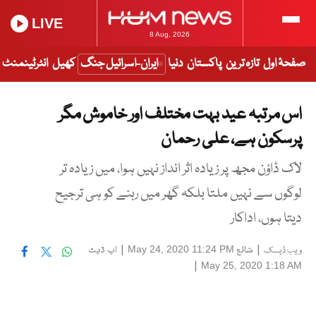
LIVE
8 Aug, 2026
صفحۂ اول
تازہ ترین
پاکستان
دنیا
ایران-اسرائیل جنگ
کھیل
انٹرٹینمنٹ
اس مرتبہ عید بہت مختلف اور خاموش مگر
پرسکون ہے، علی رحمان
لاک ڈاؤن مجھ پر زیادہ اثر انداز نہیں ہوا، میں زیادہ تر
لوگوں سے نہیں ملتا بلکہ گھر میں رہنے کو ہی ترجیح
دیتا ہوں، اداکار
|
شائع
|
اپ ڈیٹ
May 24, 2020 11:24 PM
ویب ڈیسک
|
May 25, 2020 1:18 AM