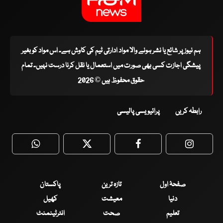
ہم نیوز پر شائع یا نشر ہونے والا مواد ادارتی ٹیم کی کاوش ہے۔ اس مواد کو بغیر
پیشگی اجازت کسی بھی صورت میں استعمال یا نقل کرنا درست نہیں۔ تمام
حقوق محفوظ ہیں © 2026
رابطہ کریں
پرائیویسی پالیسی
WhatsApp
Twitter
Facebook
Faceboo
صفحۂ اول
تازہ ترین
پاکستان
دنیا
معیشت
کھیل
تعلیم
صحت
انٹرٹینمنٹ