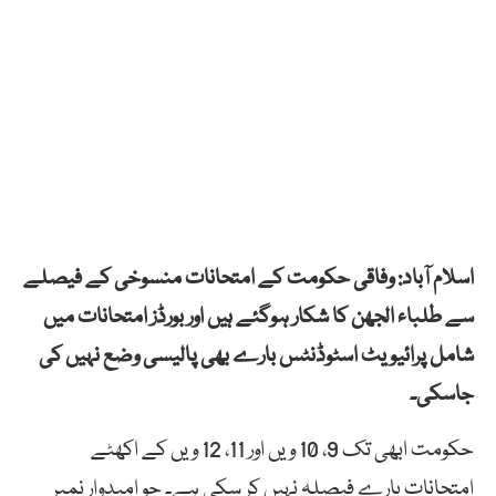
اسلام آباد: وفاقی حکومت کے امتحانات منسوخی کے فیصلے
سے طلباء الجھن کا شکار ہوگئے ہیں اور بورڈز امتحانات میں
شامل پرائیویٹ اسٹوڈنٹس بارے بھی پالیسی وضع نہیں کی
جاسکی۔
حکومت ابھی تک 9، 10 ویں اور 11، 12 ویں کے اکھٹے
امتحانات بارے فیصلہ نہیں کر سکی ہے۔ جو امیدوار نمبر