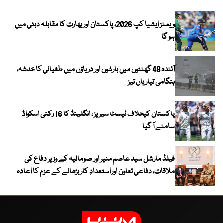
ویمنز ایشیا کپ 2026، پاکستان اور بھارت کا مقابلہ دبئی میں
ہو گا
آئندہ 48 گھنٹوں میں بارشوں اور دریاؤں میں طغیانی کا خدشہ،
ہنگامی تیاریاں تیز
پاکستان کیخلاف ٹیسٹ سیریز ، انگلینڈ کا 16 رکنی اسکواڈ
سامنے آ گیا
فیلڈ مارشل سید عاصم منیر اور صومالیہ کے وزیر دفاع کی
ملاقات، دفاعی تعاون اور استعدادِ کار بڑھانے کے عزم کا اعادہ