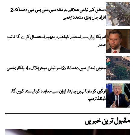
دمشق کے نواحی علاقے جرمانہ میں منی بس میں دھماکہ، 2
افراد جاں بحق، متعدد زخمی
امریکا ایران سے نمٹنے کیلئے ہر ہتھیار استعمال کرے گا، نائب
صدر
جنوبی لبنان میں دھماکا ، 2 اسرائیلی میجر ہلاک ، 4 اہلکار زخمی
لوگوں کو مارنا نہیں چاہتا ، ایران سے معاہدہ کرنا پسند کروں گا ،
ڈونلڈ ٹرمپ
مقبول ترین خبریں