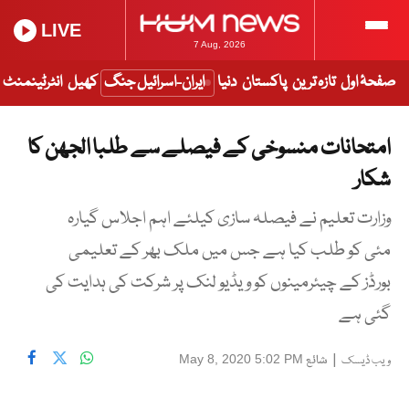
LIVE
7 Aug, 2026
صفحۂ اول
تازہ ترین
پاکستان
دنیا
ایران-اسرائیل جنگ
کھیل
انٹرٹینمنٹ
امتحانات منسوخی کے فیصلے سے طلبا الجھن کا
شکار
وزارت تعلیم نے فیصلہ سازی کیلئے اہم اجلاس گیارہ
مئی کو طلب کیا ہے جس میں ملک بھر کے تعلیمی
بورڈز کے چیئرمینوں کو ویڈیو لنک پر شرکت کی ہدایت کی
گئی ہے
|
شائع
May 8, 2020 5:02 PM
ویب ڈیسک