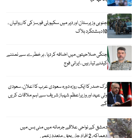
جنوبی وزیرستان اور دیر میں سکیورٹی فورسز کی کارروائیاں ،
10دہشتگرد ہلاک
جنگی صلاحیتوں میں اضافہ کر دیا ، ہر خطرے سے نمٹنے
کیلئے تیار ہیں ، ایرانی فوج
ترک صدر کا ایک روزہ دورہ سعودی عرب کا اعلان، سعودی
ولی عہد اور وزیراعظم شہباز شریف سے اہم ملاقات کریں
گے
دمشق کے نواحی علاقے جرمانہ میں منی بس میں
دھماکہ، 2 افراد جاں بحق، متعدد زخمی