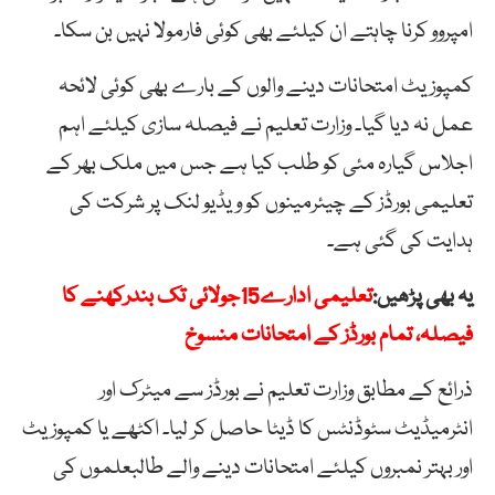
امپروو کرنا چاہتے ان کیلئے بھی کوئی فارمولا نہیں بن سکا۔
کمپوزیٹ امتحانات دینے والوں کے بارے بھی کوئی لائحہ
عمل نہ دیا گیا۔ وزارت تعلیم نے فیصلہ سازی کیلئے اہم
اجلاس گیارہ مئی کو طلب کیا ہے جس میں ملک بھر کے
تعلیمی بورڈز کے چیئرمینوں کو ویڈیو لنک پر شرکت کی
ہدایت کی گئی ہے۔
یہ بھی پڑھیں:
تعلیمی ادارے15جولائی تک بندرکھنے کا
فیصلہ، تمام بورڈز کے امتحانات منسوخ
ذرائع کے مطابق وزارت تعلیم نے بورڈز سے میٹرک اور
انٹرمیڈیٹ سٹوڈنٹس کا ڈیٹا حاصل کر لیا۔ اکٹھے یا کمپوزیٹ
اور بہتر نمبروں کیلئے امتحانات دینے والے طالبعلموں کی