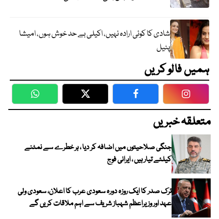
شادی کا کوئی ارادہ نہیں، اکیلی بے حد خوش ہوں، امیشا
پٹیل
ہمیں فالو کریں
WhatsApp
Twitter
Facebook
Faceboo
متعلقہ خبریں
جنگی صلاحیتوں میں اضافہ کر دیا ، ہر خطرے سے نمٹنے
کیلئے تیار ہیں ، ایرانی فوج
ترک صدر کا ایک روزہ دورہ سعودی عرب کا اعلان، سعودی ولی
عہد اور وزیراعظم شہباز شریف سے اہم ملاقات کریں گے