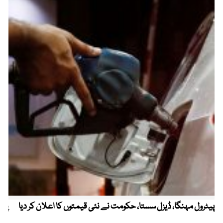
پیٹرول مہنگا، ڈیزل سستا، حکومت نے نئی قیمتوں کا اعلان کر دیا
پنج