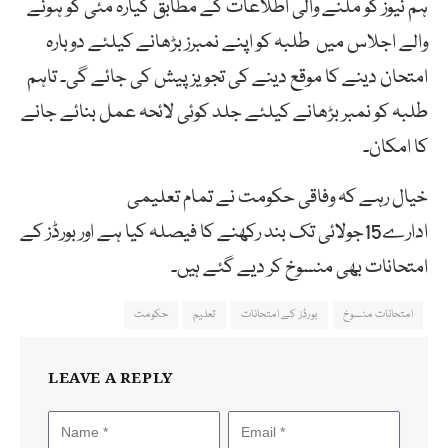
ہم نیوز کو ملنے والی اطلاعات کے مطابق گیارہ مئی کو ہونے
والے اجلاس میں طلبہ کو اپنے نمبرز بڑھانے کیلئے دوبارہ
امتحان دینے کا موقع دینے کی تجویز پیش کی جائے گی۔ تاہم
طلبہ کو نمبر بڑھانے کیلئے جلد کوئی لائحہ عمل بنائے جانے
کا امکان۔
خیال رہے کہ وفاقی حکومت نے تمام تعلیمی
ادارے15جولائی تک بند رکھنے کا فیصلہ کیا ہے اور بورڈز کے
امتحانات بھی منسوخ کر دیے گئے ہیں۔
امتحانات منسوخ
بورڈز کے امتحانات
تعلیم
حکومت
LEAVE A REPLY