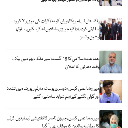
پاکستان نے امریکا، ایران کو مذاکرات کی میز پر لا کر وہ
سفارتی کردار اداکیا جو بڑی طاقتیں نہ کرسکیں، ساؤتھ
ایشین وائسز
جماعت اسلامی کا 16 اگست سے ملک بھر میں بیک
وقت دھرنوں کا اعلان
میر رضا علی کیس: دوسری پوسٹ مارٹم رپورٹ میں تشدد
اور گولی لگنے کے اہم شواہد سامنے آگئے
میر رضا علی کیس، جبران ناصر کا تفتیشی ٹیم تبدیل کرنے
کا مطالبہ، والدین کا موقف بھی آ گیا