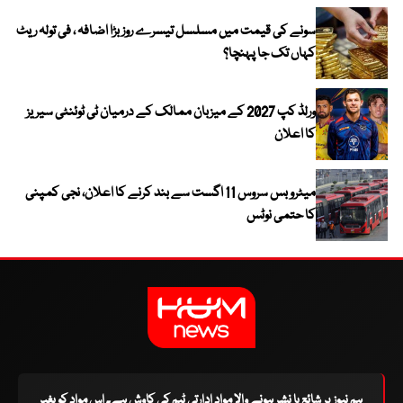
سونے کی قیمت میں مسلسل تیسرے روز بڑا اضافہ ، فی تولہ ریٹ
کہاں تک جا پہنچا؟
ورلڈ کپ 2027 کے میزبان ممالک کے درمیان ٹی ٹوئنٹی سیریز
کا اعلان
میٹرو بس سروس 11 اگست سے بند کرنے کا اعلان، نجی کمپنی
کا حتمی نوٹس
ہم نیوز پر شائع یا نشر ہونے والا مواد ادارتی ٹیم کی کاوش ہے۔ اس مواد کو بغیر