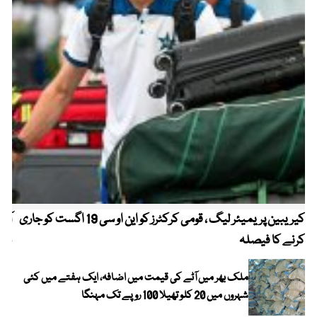
کیریبین پریمیئر لیگ ، قومی کرکٹرز کو این او سی 19 اگست کو جاری
آز
کرنے کا فیصلہ
چھی
ملک بھر میں آٹے کی قیمت میں اضافہ، ایک ہفتے میں کئی
شہروں میں 20 کلو تھیلا 100 روپے تک مہنگا