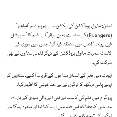
لندن: مارول پروڈکشن کی ایکشن سے بھر پور فلم ”ایونجرز”
(Avengers) کے ستارے زمین پر اتر آئے۔ فلم کا ”اسپیشل
فین ایونٹ” لندن میں منعقد کیا گیا۔ جس میں مووی کی
کاسٹ سمیت مارول پروڈکشن کے دیگر فلمی ستاروں نے بھی
شرکت کی۔
ایونٹ میں فلم کے اسٹارز مداحوں کے قریب آگئے۔ ستاروں کو
اپنے پاس دیکھ کر لوگوں نے بے حد خوشی کا اظہار کیا۔
پروگرام میں فلم کی کاسٹ نے نئی آنے والی مووی کے بارے
مداحوں کو بتایا کہ اس فلم میں ایسا کیا نیا اور منفرد ہوگا جو
لوگوں کی توجہ کا مرکز بنے گا۔