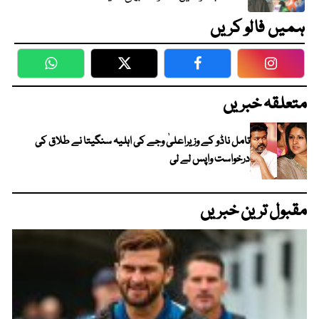
ہمیں فالو کریں
WhatsApp
Twitter
Facebook
Faceboo
متعلقہ خبریں
تامل ناڈو کے وزیراعلیٰ وجے کی اہلیہ سنگیتا نے طلاق کی
درخواست واپس لے لی
مقبول ترین خبریں