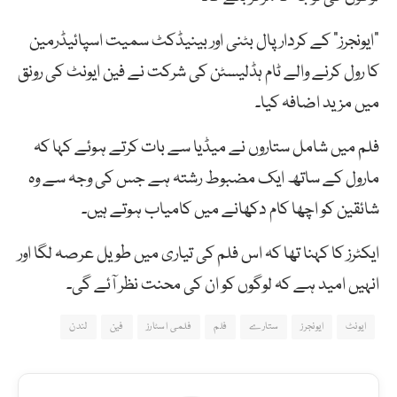
”ایونجرز” کے کردار پال بٹنی اور بینیڈکٹ سمیت اسپائیڈرمین
کا رول کرنے والے ٹام ہڈلیسٹن کی شرکت نے فین ایونٹ کی رونق
میں مزید اضافہ کیا۔
فلم میں شامل ستاروں نے میڈیا سے بات کرتے ہوئے کہا کہ
مارول کے ساتھ ایک مضبوط رشتہ ہے جس کی وجہ سے وہ
شائقین کو اچھا کام دکھانے میں کامیاب ہوتے ہیں۔
ایکٹرز کا کہنا تھا کہ اس فلم کی تیاری میں طویل عرصہ لگا اور
انہیں امید ہے کہ لوگوں کو ان کی محنت نظر آئے گی۔
ایونٹ
ایونجرز
ستارے
فلم
فلمی اسٹارز
فین
لندن