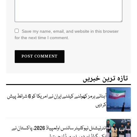
Save my name, email, and website in this browser
for the next time I comment.
تازہ ترین خبریں
آبنائے ہرمز کھولنے کیلئے ایران نے امریکا کو 6 شرائط پیش
کر دیں
انٹرنیشنل نیوکلیئر سائنس اولمپیاڈ 2026، پاکستان نے
ایک گولڈ اور دو سلور میڈلز جیت لیے