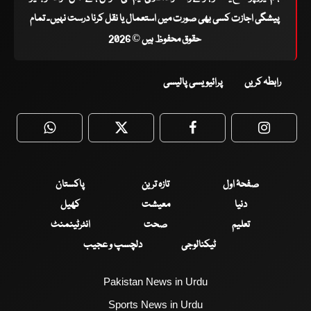
پیشگی اجازت کسی بھی صورت میں استعمال یا نقل کرنا درست نہیں۔ تمام
حقوق محفوظ ہیں © 2026
رابطہ کریں
پرائیویسی پالیسی
WhatsApp
Twitter
Facebook
Faceboo
صفحۂ اول
تازہ ترین
پاکستان
دنیا
معیشت
کھیل
تعلیم
صحت
انٹرٹینمنٹ
ٹیکنالوجی
دلچسپ و عجیب
Pakistan News in Urdu
Sports News in Urdu