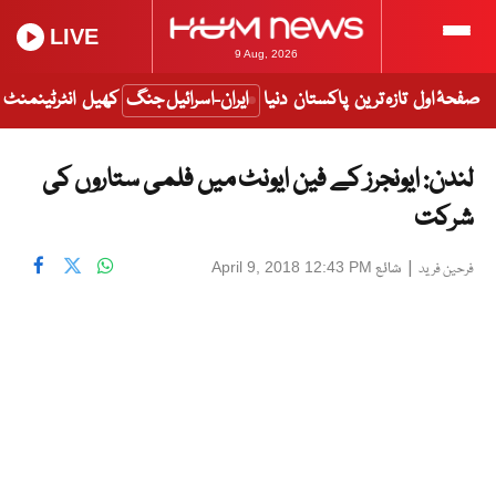
LIVE
9 Aug, 2026
صفحۂ اول
تازہ ترین
پاکستان
دنیا
ایران-اسرائیل جنگ
کھیل
انٹرٹینمنٹ
لندن: ایونجرز کے فین ایونٹ میں فلمی ستاروں کی
شرکت
|
شائع
April 9, 2018 12:43 PM
فرحین فرید