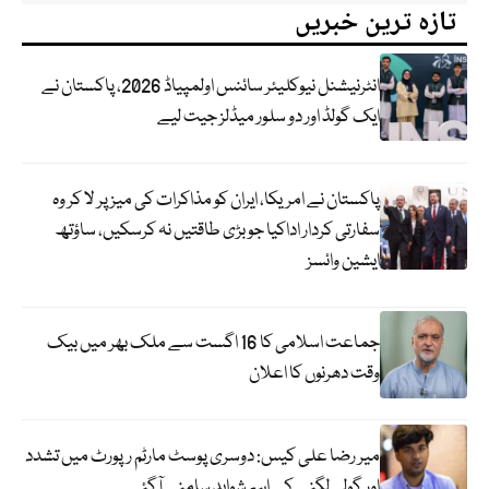
تازہ ترین خبریں
انٹرنیشنل نیوکلیئر سائنس اولمپیاڈ 2026، پاکستان نے
ایک گولڈ اور دو سلور میڈلز جیت لیے
پاکستان نے امریکا، ایران کو مذاکرات کی میز پر لا کر وہ
سفارتی کردار اداکیا جو بڑی طاقتیں نہ کرسکیں، ساؤتھ
ایشین وائسز
جماعت اسلامی کا 16 اگست سے ملک بھر میں بیک
وقت دھرنوں کا اعلان
میر رضا علی کیس: دوسری پوسٹ مارٹم رپورٹ میں تشدد
اور گولی لگنے کے اہم شواہد سامنے آگئے