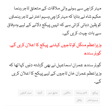
میئر کراچی سے ہونے والی ملاقات کے متعلق تاجر رہنما
حکیم شاہ نے بتایا کہ میئر کراچی وسیم اختر نے تاجر رہنماؤں
کو یقین دہانی کرائی ہے کہ انہیں پیکج دلانے کے لیے وہ وفاق
سے بات چیت کریں گے۔
وزیراعظم منگل کو تاجروں کیلئے پیکج کا اعلان کریں گے،
گورنر سندھ
گورنر سندھ عمران اسماعیل نے بھی گزشتہ دنوں کہا تھا کہ
وزیراعظم عمران خان تاجروں کے لیے پیکج کا اعلان کریں
گے۔
پیکج
تاجر رہنما
دکانیں
عتیق میر
کرایہ
میئر کراچی
وسیم اختر
وفاق