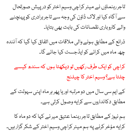
تاجر رہنماؤں نے میئر کراچی وسیم اختر کو درپیش صورتحال
سے آگاہ کیا اور لاک ڈاؤن کی وجہ سے تاجربرادری کو پہنچنے
والے کاروباری نقصانات کی بابت بھی بتایا۔
ذرائع کے مطابق ہونے والی ملاقات میں اتفاق کیا گیا کہ آئندہ
چھ ماہ میں کرائے کو ایڈجسٹ کیا جائے گا۔
کراچی کو ایک طرف رکھیں تو دیکھتا ہوں کہ سندھ کیسے
چلتا ہے؟ وسیم اختر کا چیلنج
کے ایم سی سال میں دو مرتبہ اور یا پھر ہر ماہ اپنی سہولت کے
مطابق دکانداروں سے کرایہ وصول کرتی ہے۔
ہم نیوز کے مطابق تاجر رہنما عتیق میر نے کہا کہ دو ماہ کا
کرایہ مؤخر کرنے پہ ہم میئر کراچی وسیم اختر کے شکر گزار ہیں۔