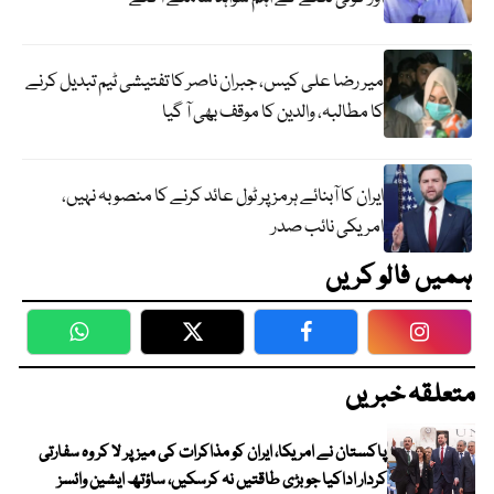
میر رضا علی کیس، جبران ناصر کا تفتیشی ٹیم تبدیل کرنے
کا مطالبہ، والدین کا موقف بھی آ گیا
ایران کا آبنائے ہرمز پر ٹول عائد کرنے کا منصوبہ نہیں،
امریکی نائب صدر
ہمیں فالو کریں
WhatsApp
Twitter
Facebook
Faceboo
متعلقہ خبریں
پاکستان نے امریکا، ایران کو مذاکرات کی میز پر لا کر وہ سفارتی
کردار اداکیا جو بڑی طاقتیں نہ کرسکیں، ساؤتھ ایشین وائسز