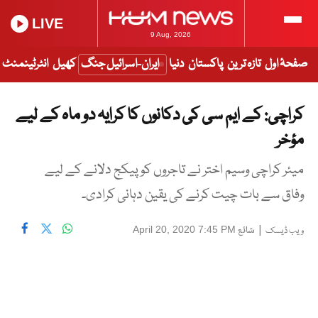
LIVE
9 Aug, 2026
صفحۂ اول
تازہ ترین
پاکستان
دنیا
ایران-اسرائیل جنگ
کھیل
انٹرٹینمنٹ
کراچی: کے ایم سی کی دکانوں کا کرایہ دو ماہ کے لیے
مؤخر
میئر کراچی وسیم اختر نے تاجروں کو پیکج دلانے کے لیے
وفاق سے بات چیت کرنے کی یقین دہانی کرادی۔
|
شائع
April 20, 2020 7:45 PM
ویب ڈیسک