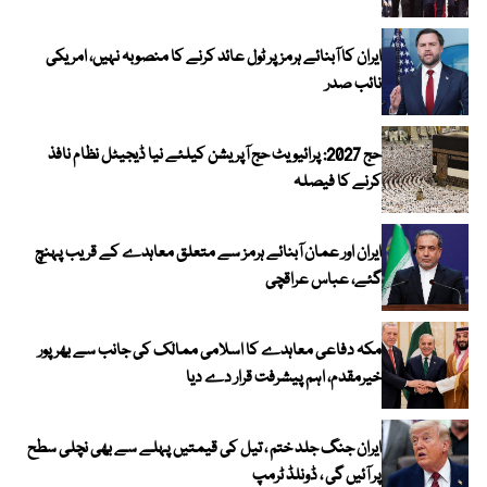
ایران کا آبنائے ہرمز پر ٹول عائد کرنے کا منصوبہ نہیں، امریکی
نائب صدر
حج 2027: پرائیویٹ حج آپریشن کیلئے نیا ڈیجیٹل نظام نافذ
کرنے کا فیصلہ
ایران اور عمان آبنائے ہرمز سے متعلق معاہدے کے قریب پہنچ
گئے، عباس عراقچی
مکہ دفاعی معاہدے کا اسلامی ممالک کی جانب سے بھرپور
خیرمقدم، اہم پیشرفت قرار دے دیا
ایران جنگ جلد ختم ، تیل کی قیمتیں پہلے سے بھی نچلی سطح
پر آئیں گی ، ڈونلڈ ٹرمپ