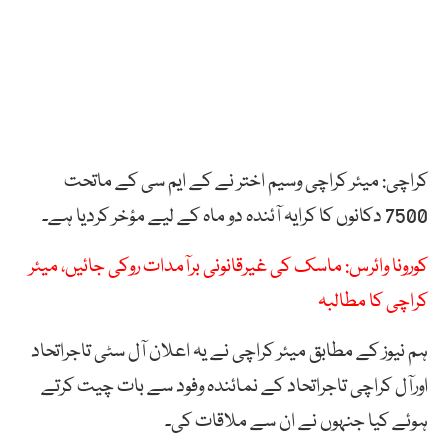
کراچی: میئر کراچی وسیم اختر نے کے ایم سی کے ماتحت
7500 دکانوں کا کرایہ آئندہ دو ماہ کے لیے مؤخر کردیا ہے۔
کورونا وائرس: ماسک کی غیرقانونی برآمدات روکی جائیں، میئر
کراچی کا مطالبہ
ہم نیوز کے مطابق میئر کراچی نے یہ اعلان آل سٹی تاجراتحاد
اورآل کراچی تاجراتحاد کے نمائندہ وفود سے بات چیت کرتے
ہوئے کیا جنہوں نے ان سے ملاقات کی۔