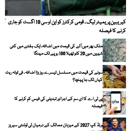
کیریبین پریمیئر لیگ ، قومی کرکٹرز کو این او سی 19 اگست کو جاری
آز
کرنے کا فیصلہ
چھی
ملک بھر میں آٹے کی قیمت میں اضافہ، ایک ہفتے میں کئی
شہروں میں 20 کلو تھیلا 100 روپے تک مہنگا
سونے کی قیمت میں مسلسل تیسرے روز بڑا اضافہ ، فی تولہ ریٹ
کہاں تک جا پہنچا؟
پی ٹی اے کا ای سم کے اجرا اور تبدیلی کی فیس کم کرنے کا
فیصلہ
ورلڈ کپ 2027 کے میزبان ممالک کے درمیان ٹی ٹوئنٹی سیریز