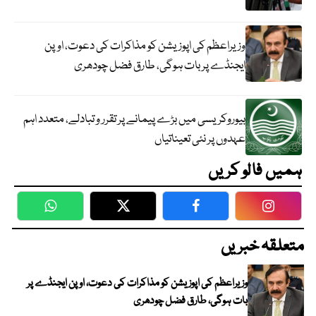
وزیراعظم کی اپوزیشن کو مذاکرات کی دعوت، اوپن
ایجنڈے پر بات ہوگی، طارق فضل چودھری
بیوروکریسی میں بڑے پیمانے پر تقرر و تبادلے، متعدد اہم
عہدوں پر نئی تعیناتیاں
ہمیں فالو کریں
WhatsApp
Twitter
Facebook
Faceboo
متعلقہ خبریں
وزیراعظم کی اپوزیشن کو مذاکرات کی دعوت، اوپن ایجنڈے پر
بات ہوگی، طارق فضل چودھری