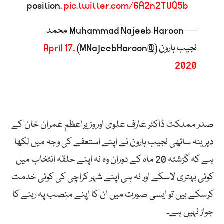
position.
pic.twitter.com/6A2n2TUQ5b
— Muhammad Najeeb Haroon محمد
نجیب ہارون (@MNajeebHaroon)
April 17,
2020
صدر مملکت ڈاکٹر عارف علوی اور وزیراعظم عمران خان کے
دیرینہ ساتھی نجیب ہارون نے اپنے استعفے کی وجہ میں لکھا
ہے کہ گزشتہ 20 ماہ کے دوران وہ نہ اپنے حلقہ انتخاب میں
کوئی بہتری لاسکے اور نہ ہی اپنے شہر کراچی کی کوئی خدمت
کرسکے ہیں تو ایسی صورت میں ان کا اپنے منصب پہ رہنے کا
جواز نہیں ہے۔