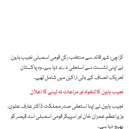
کراچی: شہر قائد سے منتخب رکن قومی اسمبلی نجیب ہارون
نے اپنی نشست سے استعفیٰ دے دیا ہے۔ وہ پاکستان
تحریک انصاف کے بانی اراکین میں شامل تھے۔
نجیب ہارون کا تنخواہ اور مراعات نہ لینے کا اعلان
نجیب ہارون نے اپنا استعفیٰ صدر مملکت ڈاکٹر عارف علوی،
وزیراعظم عمران خان اور اسپیکر قومی اسمبلی اسد قیصر کو
بھیچ دیا ہے۔