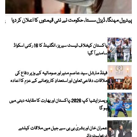
پیٹرول مہنگا، ڈیزل سستا، حکومت نے نئی قیمتوں کا اعلان کر دیا
پنج
پاکستان کیخلاف ٹیسٹ سیریز ، انگلینڈ کا 16 رکنی اسکواڈ
سامنے آ گیا
فیلڈ مارشل سید عاصم منیر اور صومالیہ کے وزیر دفاع کی
ملاقات، دفاعی تعاون اور استعدادِ کار بڑھانے کے عزم کا اعادہ
ویمنز ایشیا کپ 2026، پاکستان اور بھارت کا مقابلہ دبئی میں
ہو گا
عمران خان اور بشریٰ بی بی سے جیل میں ملاقات کیلئے
درخواست دائر