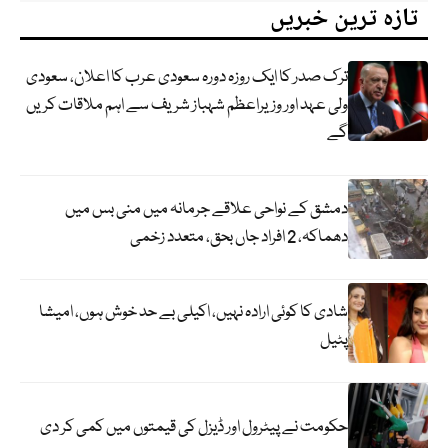
تازہ ترین خبریں
ترک صدر کا ایک روزہ دورہ سعودی عرب کا اعلان، سعودی
ولی عہد اور وزیراعظم شہباز شریف سے اہم ملاقات کریں
گے
دمشق کے نواحی علاقے جرمانہ میں منی بس میں
دھماکہ، 2 افراد جاں بحق، متعدد زخمی
شادی کا کوئی ارادہ نہیں، اکیلی بے حد خوش ہوں، امیشا
پٹیل
حکومت نے پیٹرول اور ڈیزل کی قیمتوں میں کمی کر دی