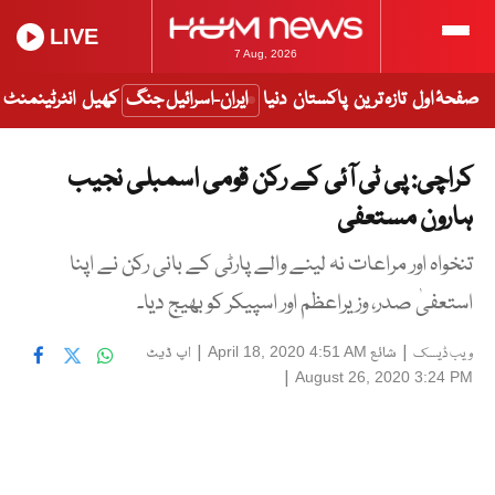
LIVE
7 Aug, 2026
صفحۂ اول
تازہ ترین
پاکستان
دنیا
ایران-اسرائیل جنگ
کھیل
انٹرٹینمنٹ
کراچی: پی ٹی آئی کے رکن قومی اسمبلی نجیب
ہارون مستعفی
تنخواہ اور مراعات نہ لینے والے پارٹی کے بانی رکن نے اپنا
استعفیٰ صدر، وزیراعظم اور اسپیکر کو بھیج دیا۔
|
شائع
|
اپ ڈیٹ
April 18, 2020 4:51 AM
ویب ڈیسک
|
August 26, 2020 3:24 PM