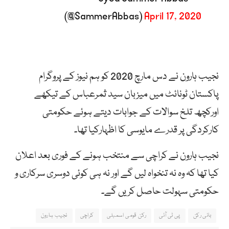
(@SammerAbbas)
April 17, 2020
نجیب ہارون نے دس مارچ 2020 کو ہم نیوز کے پروگرام
پاکستان ٹونائٹ میں میزبان سید ثمرعباس کے تیکھے
اورکچھ تلخ سوالات کے جوابات دیتے ہوئے حکومتی
کارکردگی پر قدرے مایوسی کا اظہارکیا تھا۔
نجیب ہارون نے کراچی سے منتخب ہونے کے فوری بعد اعلان
کیا تھا کہ وہ نہ تنخواہ لیں گے اور نہ ہی کوئی دوسری سرکاری و
حکومتی سہولت حاصل کریں گے۔
بانی رکن
پی ٹی آئی
رکن قومی اسمبلی
کراچی
نجیب ہارون