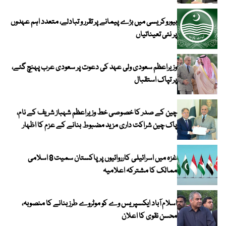
بیوروکریسی میں بڑے پیمانے پر تقرر و تبادلے، متعدد اہم عہدوں
پر نئی تعیناتیاں
وزیراعظم سعودی ولی عہد کی دعوت پر سعودی عرب پہنچ گئے،
پر تپاک استقبال
چین کے صدر کا خصوصی خط وزیراعظم شہباز شریف کے نام،
پاک چین شراکت داری مزید مضبوط بنانے کے عزم کا اظہار
غزہ میں اسرائیلی کارروائیوں پر پاکستان سمیت 8 اسلامی
ممالک کا مشترکہ اعلامیہ
اسلام آباد ایکسپریس وے کو موٹروے طرز بنانے کا منصوبہ،
محسن نقوی کا اعلان