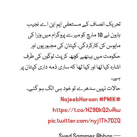
تحریک انصاف کے مستعفی ایم این اے نجیب
ہارون نے 10 مارچ کو میرے پروگرام میں وزرا کی
مایوس کن کارکردگی، کپتان کی مجبوریوں اور
حکومت میں بیٹھے کچھ کرپٹ لوگوں کی طرف
اشارہ کیا تھا اور کہا تھا کہ ساری ذمہ داری کپتان پر
ہے۔
حالات نہیں سدھرے تو خود ہی الگ ہو گئے۔
#PMIK
#NajeebHaroon
https://t.co/HZ9BkQ2vAw
pic.twitter.com/nyj1Th7DZQ
— Syed Sammer Abbas