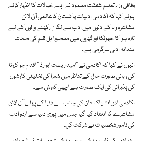
وفاقی وزیرتعلیم شفقت محمود نے اپنے خیالات کا اظہار کرتے
ہوئے کہا کہ اکادمی ادبیات پاکستان کاعالمی آن لائن
مشاعرہ وبا کے دنوں میں ادب سے لگاﺅ رکھنے والوں کے لیے
تازہ ہوا کا جھونکا اورگھروں میں محصورا ہل قلم کی صحت
مندانہ ادبی سرگرمی ہے۔
انہوں نے کہا کہ اکادمی نے ”امید زیست ایوارڈ “ اقدام جو کرونا
کی وبائی صورت حال کے تناظر میں شعرا کی تخلیقی کاوشوں
کی پذیرائی کی ایک صورت ہے اچھی کاوش ہے۔
اکادمی ادبیات پاکستان کی جانب سے دنیا کے پہلے آن لائن
مشاعرے کا انعقاد کیا گیا جس میں پوری دنیا سے اردو ادب
کی نامور شخصیات نے شرکت کی۔
اردو ادب کی نامور ملکی اور غیرملکی شخصیات نےشعروادب