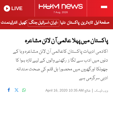
LIVE
7 Aug, 2026
صفحۂ اول
تازہ ترین
پاکستان
دنیا
ایران-اسرائیل جنگ
کھیل
انٹرٹینمنٹ
پاکستان میں پہلا عالمی آن لائن مشاعرہ
اکادمی ادبیات پاکستان کاعالمی آن لائن مشاعرہ وبا کے
دنوں میں ادب سے لگاﺅ رکھنے والوں کے لیے تازہ ہوا کا
جھونکا اورگھروں میں محصورا ہل قلم کی صحت مندانہ
ادبی سرگرمی ہے
|
شائع
April 16, 2020 10:35 AM
ویب ڈیسک