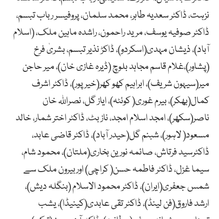
نزہت، ڈاکٹر سعدیہ طاہر، محمد سلمان، پروفیسر رباب تبسم،
ڈاکٹر صوفیہ یوسف، مرید راحمون، راشدہ ماہین ملک، (اسلام
آباد)، ذیشان مہدی(اسکردو)، ڈاکڑ نذیر تبسم، بشریٰ فرخ
(پشاور)،غلام قاسم مجاہد بلوچ (ڈیرہ غازی خان)، میر حاجن
میر(سیہون شریف)، ابراہیم کھو کھر(خیرپور)، ڈاکٹر اشرف
کمال(بھکر)، بیرم غوری( کوئٹہ)، ایاز گل، نصراللہ خان
ناصر(سکھر)، امجد اسلام امجد، ناز بٹ، ڈاکٹر اختر شمار، خالد
مسعود( لاہور)، شبنم گل(حیدر آباد)، ڈاکٹر قاضی عابد،
ڈاکٹرسید فرتاش، صائمہ نورین بخاری(ملتان)، محمود شام،
سیما غزل، ڈاکٹر فاطمہ حسن( کراچی) اوربیرون ملک سے
شمس جعفری(ایران)، ڈاکٹر محمود الاسلام (بنگلہ دیش)،
ارشد فاروق(فن لینڈ)، ڈاکٹر تقی عابدی(کینیڈا)، یشب