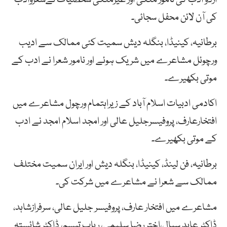
کی آن لائن محفل سجائی۔
برطانیہ، کینیڈا، بنگلہ دیش سمیت کئی ممالک سے ادیب
ورچوئل مشاعرے میں شریک ہوئے اور نامور شعرا نے ادب کے
موتی بکھیرے۔
اکادمی ادبیات اسلام آباد کے زیراہتمام ورچول مشاعرے میں
افتخارعارف، پروفیسرجلیل عالی اور امجد اسلام امجد نے ادب
کے موتی بکھیرے۔
برطانیہ، فن لینڈ، کینیڈا، بنگلہ دیش اور ایران سمیت مختلف
ممالک سے شعرا نے مشاعرے میں شرکت کی۔
مشاعرے میں افتخار عارف، پروفیسر جلیل عالی، سرفرازشاہد،
ڈاکٹر عابد سیال،اختر رضا سلیمی، رباب تبسم، ڈاکٹر شائستہ