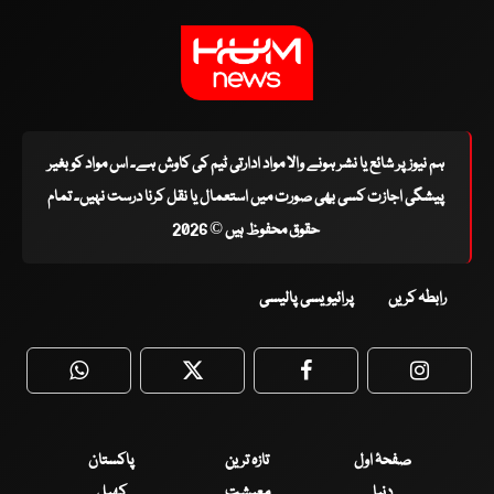
ہم نیوز پر شائع یا نشر ہونے والا مواد ادارتی ٹیم کی کاوش ہے۔ اس مواد کو بغیر
پیشگی اجازت کسی بھی صورت میں استعمال یا نقل کرنا درست نہیں۔ تمام
حقوق محفوظ ہیں © 2026
رابطہ کریں
پرائیویسی پالیسی
WhatsApp
Twitter
Facebook
Faceboo
صفحۂ اول
تازہ ترین
پاکستان
دنیا
معیشت
کھیل