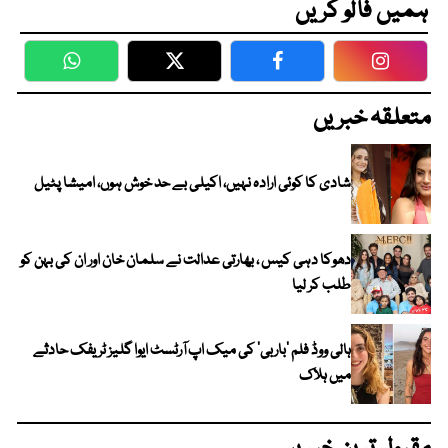
ہمیں فالو کریں
WhatsApp
Twitter
Facebook
Faceboo
متعلقہ خبریں
شادی کا کوئی ارادہ نہیں، اکیلی بے حد خوش ہوں، امیشا پٹیل
دھوکا دہی کیس ، بھارتی عدالت نے سلمان خان اور ان کی بہن کو
طلب کر لیا
ہالی ووڈ فلم ’باربی‘ کی میک اپ آرٹسٹ ایوا گلیز ٹریفک حادثے
میں ہلاک