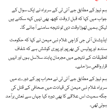
ہم نیوز کے مطابق جے آئی ٹی کے سربراہ نے ایک سوال کے
جواب میں کہا کہ قبل از وقت کچھ بھی نہیں کہہ سکتے ہیں
لیکن ہمیں تھوڑا وقت دیں تو نتیجہ سامنے آجائے گا۔
ایڈیشنل آئی جی کراچی غلام نبی میمن نے کہا کہ حکومت
سندھ اور پولیس کی بھرپور اور پوری کوشش ہے کہ شفاف
تحقیقات کے نتیجے میں مجرمان پابند سلاسل ہوں اور انہیں
قرار واقعی سزا ملے۔
ہم نیوز کے مطابق جے آئی ٹی نے محراب پور کے دورے میں
سربراہ غلام نبی میمن کی قیادت میں صحافی کے قتل کی
جگہ سمیت اس علاقے کا بھی دورہ کیا جہاں سے نعش برآمد
ہوئی تھی۔