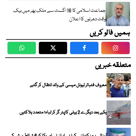
جماعت اسلامی کا 16 اگست سے ملک بھر میں بیک
وقت دھرنوں کا اعلان
ہمیں فالو کریں
WhatsApp
Twitter
Facebook
Faceboo
متعلقہ خبریں
معروف فٹبالر لیونل میسی کے والد انتقال کر گئے
یکے بعد دیگرے 2 ہیلی کاپٹر گر کر تباہ؛ متعدد ہلاکتیں