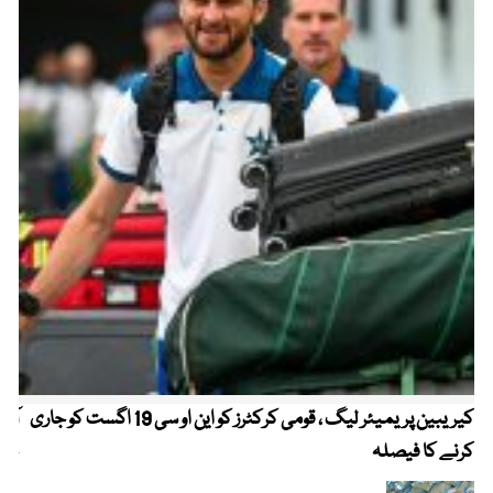
کیریبین پریمیئر لیگ ، قومی کرکٹرز کو این او سی 19 اگست کو جاری
آز
کرنے کا فیصلہ
چھی