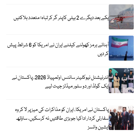
یکے بعد دیگرے 2 ہیلی کاپٹر گر کر تباہ؛ متعدد ہلاکتیں
آبنائے ہرمز کھولنے کیلئے ایران نے امریکا کو 6 شرائط پیش
کر دیں
انٹرنیشنل نیوکلیئر سائنس اولمپیاڈ 2026، پاکستان نے
ایک گولڈ اور دو سلور میڈلز جیت لیے
پاکستان نے امریکا، ایران کو مذاکرات کی میز پر لا کر وہ
سفارتی کردار اداکیا جو بڑی طاقتیں نہ کرسکیں، ساؤتھ
ایشین وائسز