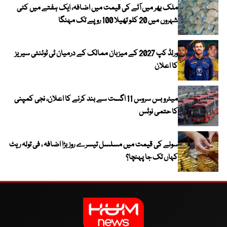
ملک بھر میں آٹے کی قیمت میں اضافہ، ایک ہفتے میں کئی
شہروں میں 20 کلو تھیلا 100 روپے تک مہنگا
ورلڈ کپ 2027 کے میزبان ممالک کے درمیان ٹی ٹوئنٹی سیریز
کا اعلان
میٹرو بس سروس 11 اگست سے بند کرنے کا اعلان، نجی کمپنی
کا حتمی نوٹس
سونے کی قیمت میں مسلسل تیسرے روز بڑا اضافہ ، فی تولہ ریٹ
کہاں تک جا پہنچا؟