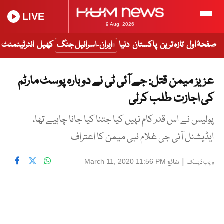
LIVE
9 Aug, 2026
صفحۂ اول
تازہ ترین
پاکستان
دنیا
ایران-اسرائیل جنگ
کھیل
انٹرٹینمنٹ
عزیز میمن قتل: جے آئی ٹی نے دوبارہ پوسٹ مارٹم
کی اجازت طلب کرلی
پولیس نے اس قدر کام نہیں کیا جتنا کیا جانا چاہیے تھا،
ایڈیشنل آئی جی غلام نبی میمن کا اعتراف
|
شائع
March 11, 2020 11:56 PM
ویب ڈیسک