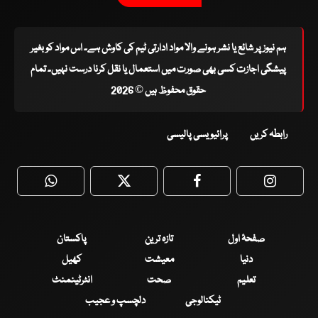
ہم نیوز پر شائع یا نشر ہونے والا مواد ادارتی ٹیم کی کاوش ہے۔ اس مواد کو بغیر
پیشگی اجازت کسی بھی صورت میں استعمال یا نقل کرنا درست نہیں۔ تمام
حقوق محفوظ ہیں © 2026
رابطہ کریں
پرائیویسی پالیسی
WhatsApp
Twitter
Facebook
Faceboo
صفحۂ اول
تازہ ترین
پاکستان
دنیا
معیشت
کھیل
تعلیم
صحت
انٹرٹینمنٹ
ٹیکنالوجی
دلچسپ و عجیب