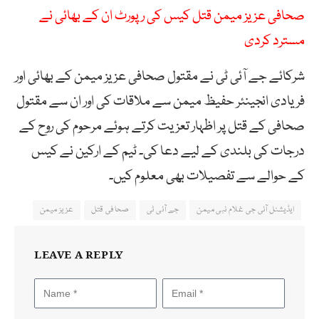
صحافی عزیز میمن قتل کیس کی رپورٹ ان کے بھائی نے
مسترد کردی
شرکائے جے آئی ٹی نے مقتول صحافی عزیز میمن کے بھائی اور
فریادی انجینئر حفیظ میمن سے ملاقات کی اور ان سے مقتول
صحافی کے قتل پر اظہار تعزیت کرتے ہوئے مرحوم کی روح کے
درجات کی بلندی کے لیے دعا کی۔ ٹیم کے ارکین نے کیس
کے حوالے سے تفصیلات بھی معلوم کیں۔
ایڈیشنل آئی جی غلام نبی میمن
جے آئی ٹی
صحافی قتل
عزیز میمن
LEAVE A REPLY