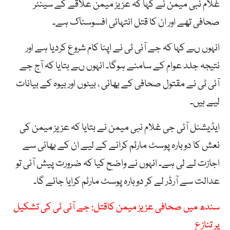
غلام نبی میمن نے کہا کہ عزیز میمن علاقے کے سینئر
صحافی تھے اور ان کا قتل انتہائی افسوسناک ہے۔
انہوں ںے کہا کہ جے آئی ٹی نے اپنا کام شروع کردیا ہے اور
نتیجہ جلد عوام کے سامنے ہوگا۔ انہوں ںے بتایا کہ آج جے
آئی ٹی نے مقتول صحافی کے بھائی ، بیٹوں اور بیوہ کے بیانات
لیے ہیں۔
ایڈیشنل آئی جی غلام نبی میمن نے بتایا کہ عزیز میمن کی
نعش کا دوبارہ پوسٹ مارٹم کرانے کے لیے ان کے بھائی سے
اجازت لے لی ہے۔ انہوں نے واضح کیا کہ ضرورت پیش آئی تو
عدالت سے آرڈر لے کر دوبارہ پوسٹ مارٹم کرایا جائے گا۔
سندھ میں صحافی عزیز میمن کاقتل: جے آئی ٹی کی تشکیل
پر تنازع