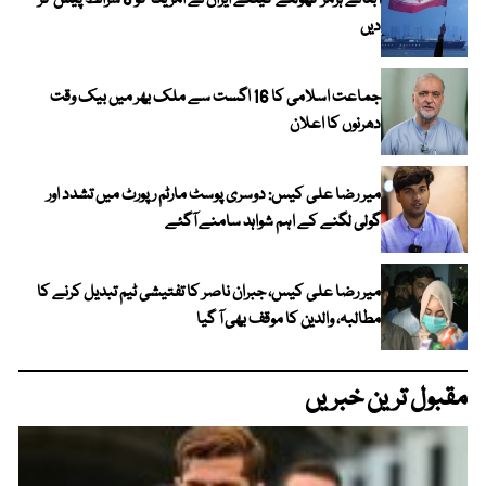
آبنائے ہرمز کھولنے کیلئے ایران نے امریکا کو 6 شرائط پیش کر
دیں
جماعت اسلامی کا 16 اگست سے ملک بھر میں بیک وقت
دھرنوں کا اعلان
میر رضا علی کیس: دوسری پوسٹ مارٹم رپورٹ میں تشدد اور
گولی لگنے کے اہم شواہد سامنے آگئے
میر رضا علی کیس، جبران ناصر کا تفتیشی ٹیم تبدیل کرنے کا
مطالبہ، والدین کا موقف بھی آ گیا
مقبول ترین خبریں